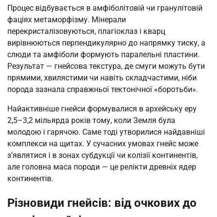
Процес відбувається в амфіболітовій чи гранулітовій
фаціях метаморфізму. Мінерали
перекристалізовуються, плагіоклаз і кварц
вирівнюються перпендикулярно до напрямку тиску, а
слюди та амфіболи формують паралельні пластини.
Результат — гнейсова текстура, де смуги можуть бути
прямими, хвилястими чи навіть складчастими, ніби
порода зазнала справжньої тектонічної «боротьби».
Найактивніше гнейси формувалися в архейську еру
2,5–3,2 мільярда років тому, коли Земля була
молодою і гарячою. Саме тоді утворилися найдавніші
комплекси на щитах. У сучасних умовах гнейс може
з’являтися і в зонах субдукції чи колізії континентів,
але головна маса породи — це релікти древніх ядер
континентів.
Різновиди гнейсів: від очкових до