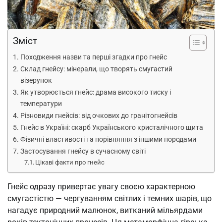
Зміст
Походження назви та перші згадки про гнейс
Склад гнейсу: мінерали, що творять смугастий
візерунок
Як утворюється гнейс: драма високого тиску і
температури
Різновиди гнейсів: від очкових до гранітогнейсів
Гнейс в Україні: скарб Українського кристалічного щита
Фізичні властивості та порівняння з іншими породами
Застосування гнейсу в сучасному світі
Цікаві факти про гнейс
Гнейс одразу привертає увагу своєю характерною
смугастістю — чергуванням світлих і темних шарів, що
нагадує природний малюнок, витканий мільярдами