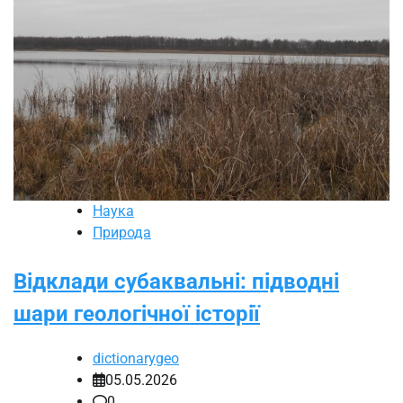
Наука
Природа
Відклади субаквальні: підводні
шари геологічної історії
dictionarygeo
05.05.2026
0