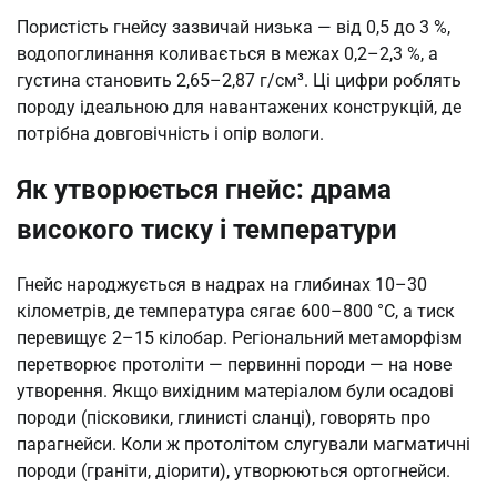
Пористість гнейсу зазвичай низька — від 0,5 до 3 %,
водопоглинання коливається в межах 0,2–2,3 %, а
густина становить 2,65–2,87 г/см³. Ці цифри роблять
породу ідеальною для навантажених конструкцій, де
потрібна довговічність і опір вологи.
Як утворюється гнейс: драма
високого тиску і температури
Гнейс народжується в надрах на глибинах 10–30
кілометрів, де температура сягає 600–800 °C, а тиск
перевищує 2–15 кілобар. Регіональний метаморфізм
перетворює протоліти — первинні породи — на нове
утворення. Якщо вихідним матеріалом були осадові
породи (пісковики, глинисті сланці), говорять про
парагнейси. Коли ж протолітом слугували магматичні
породи (граніти, діорити), утворюються ортогнейси.