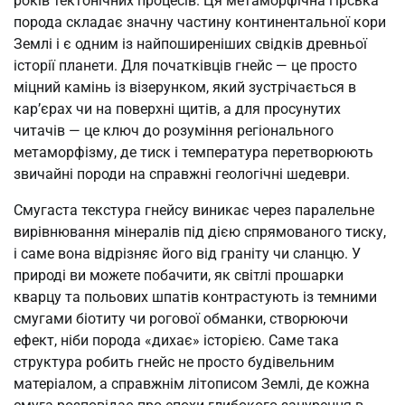
років тектонічних процесів. Ця метаморфічна гірська
порода складає значну частину континентальної кори
Землі і є одним із найпоширеніших свідків древньої
історії планети. Для початківців гнейс — це просто
міцний камінь із візерунком, який зустрічається в
кар’єрах чи на поверхні щитів, а для просунутих
читачів — це ключ до розуміння регіонального
метаморфізму, де тиск і температура перетворюють
звичайні породи на справжні геологічні шедеври.
Смугаста текстура гнейсу виникає через паралельне
вирівнювання мінералів під дією спрямованого тиску,
і саме вона відрізняє його від граніту чи сланцю. У
природі ви можете побачити, як світлі прошарки
кварцу та польових шпатів контрастують із темними
смугами біотиту чи рогової обманки, створюючи
ефект, ніби порода «дихає» історією. Саме така
структура робить гнейс не просто будівельним
матеріалом, а справжнім літописом Землі, де кожна