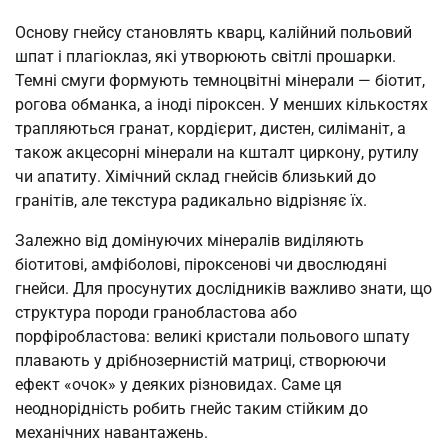
Основу гнейсу становлять кварц, калійний польовий
шпат і плагіоклаз, які утворюють світлі прошарки.
Темні смуги формують темноцвітні мінерали — біотит,
рогова обманка, а іноді піроксен. У менших кількостях
трапляються гранат, кордієрит, дистен, силіманіт, а
також акцесорні мінерали на кшталт циркону, рутилу
чи апатиту. Хімічний склад гнейсів близький до
гранітів, але текстура радикально відрізняє їх.
Залежно від домінуючих мінералів виділяють
біотитові, амфіболові, піроксенові чи двослюдяні
гнейси. Для просунутих дослідників важливо знати, що
структура породи гранобластова або
порфіробластова: великі кристали польового шпату
плавають у дрібнозернистій матриці, створюючи
ефект «очок» у деяких різновидах. Саме ця
неоднорідність робить гнейс таким стійким до
механічних навантажень.