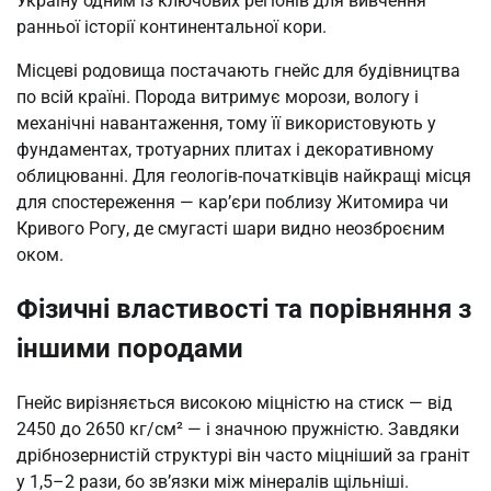
Україну одним із ключових регіонів для вивчення
ранньої історії континентальної кори.
Місцеві родовища постачають гнейс для будівництва
по всій країні. Порода витримує морози, вологу і
механічні навантаження, тому її використовують у
фундаментах, тротуарних плитах і декоративному
облицюванні. Для геологів-початківців найкращі місця
для спостереження — кар’єри поблизу Житомира чи
Кривого Рогу, де смугасті шари видно неозброєним
оком.
Фізичні властивості та порівняння з
іншими породами
Гнейс вирізняється високою міцністю на стиск — від
2450 до 2650 кг/см² — і значною пружністю. Завдяки
дрібнозернистій структурі він часто міцніший за граніт
у 1,5–2 рази, бо зв’язки між мінералів щільніші.