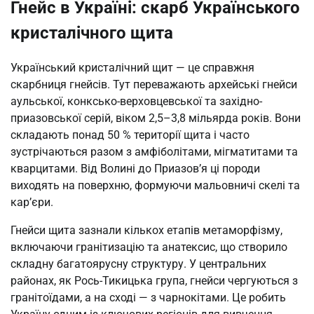
Гнейс в Україні: скарб Українського
кристалічного щита
Український кристалічний щит — це справжня
скарбниця гнейсів. Тут переважають архейські гнейси
аульської, конксько-верховцевської та західно-
приазовської серій, віком 2,5–3,8 мільярда років. Вони
складають понад 50 % території щита і часто
зустрічаються разом з амфіболітами, мігматитами та
кварцитами. Від Волині до Приазов’я ці породи
виходять на поверхню, формуючи мальовничі скелі та
кар’єри.
Гнейси щита зазнали кількох етапів метаморфізму,
включаючи гранітизацію та анатексис, що створило
складну багатоярусну структуру. У центральних
районах, як Рось-Тикицька група, гнейси чергуються з
гранітоїдами, а на сході — з чарнокітами. Це робить