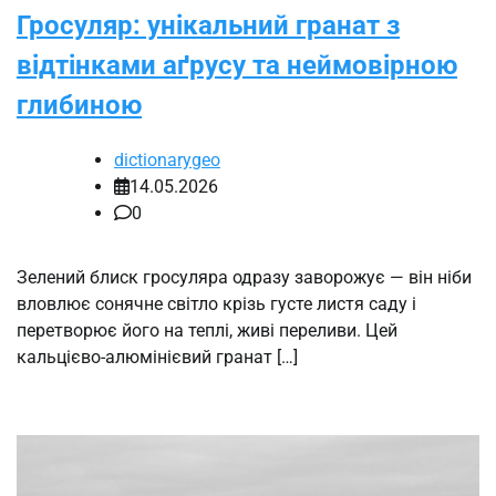
Гросуляр: унікальний гранат з
відтінками аґрусу та неймовірною
глибиною
dictionarygeo
14.05.2026
0
Зелений блиск гросуляра одразу заворожує — він ніби
вловлює сонячне світло крізь густе листя саду і
перетворює його на теплі, живі переливи. Цей
кальцієво-алюмінієвий гранат […]