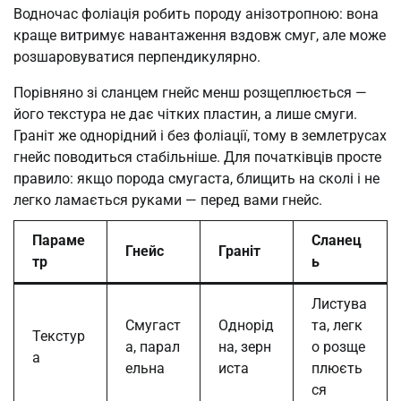
Водночас фоліація робить породу анізотропною: вона
краще витримує навантаження вздовж смуг, але може
розшаровуватися перпендикулярно.
Порівняно зі сланцем гнейс менш розщеплюється —
його текстура не дає чітких пластин, а лише смуги.
Граніт же однорідний і без фоліації, тому в землетрусах
гнейс поводиться стабільніше. Для початківців просте
правило: якщо порода смугаста, блищить на сколі і не
легко ламається руками — перед вами гнейс.
Параме
Сланец
Гнейс
Граніт
тр
ь
Листува
Смугаст
Однорід
та, легк
Текстур
а, парал
на, зерн
о розще
а
ельна
иста
плюєть
ся