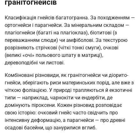
гранітогнейсів
Класифікація гнейсів багатогранна. За походженням —
ортогнейси і парагнейси. За мінеральним складом —
плагіогнейси (багаті на плагіоклаз), біотитові (з
переважанням слюди) чи амфіболові. За текстурою
розрізняють стрічкові (чіткі тонкі смуги), очкові
(великі «очі» польового шпату в матриці),
деревоподібні чи листові.
Комбіновані різновиди, як гранітогнейси чи діорито-
гнейси, зберігають риси материнських порід, але вже з
чіткою фоліацією. У природі трапляються й екзотичні
типи — наприклад, чарнокіти чи ендербіти, де
домінують піроксени. Кожен різновид розповідає
свою історію: очковий гнейс часто свідчить про
інтенсивну деформацію, а парагнейси — про древні
осадові басейни, що занурилися вглиб.