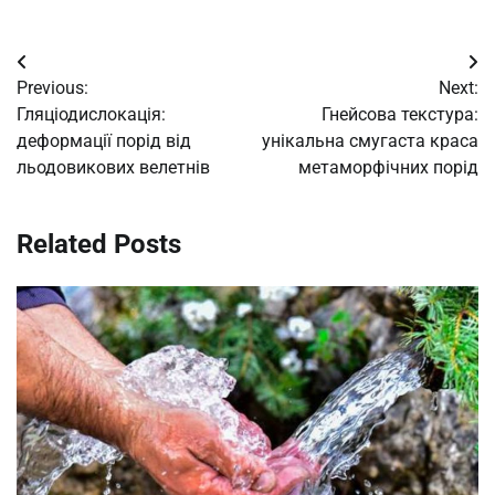
Post
Previous:
Next:
navigation
Гляціодислокація:
Гнейсова текстура:
деформації порід від
унікальна смугаста краса
льодовикових велетнів
метаморфічних порід
Related Posts