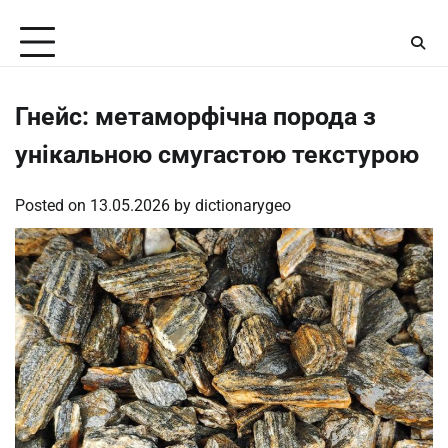
Skip
Friday, August 7, 2026
to
content
Гнейс: метаморфічна порода з
унікальною смугастою текстурою
Posted on
13.05.2026
by
dictionarygeo