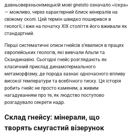
давньоверхньонімецькій мові gneisto означало «іскра»
— можливо, через характерний блиск мінералів на
свіжому сколі. Цей термін швидко поширився в
геології, і вже на початку XIX століття його вживали як
стандартний.
Перші систематичні описи гнейсів з’явилися в працях
європейських геологів, які вивчали Альпи та
Скандинавію. Сьогодні гнейс розглядають як
класичний приклад динамотермального
метаморфізму, де порода зазнає одночасного впливу
високої температури та всебічного тиску. Ця історія
робить гнейс не просто каменем, а живим
нагадуванням про те, як людство поступово
розгадувало секрети надр.
Склад гнейсу: мінерали, що
творять смугастий візерунок