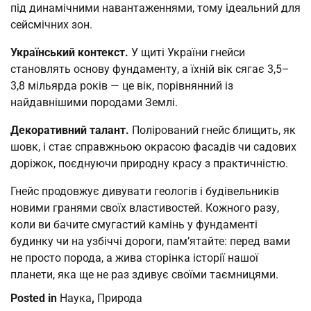
під динамічними навантаженнями, тому ідеальний для
сейсмічних зон.
Український контекст.
У щиті України гнейси
становлять основу фундаменту, а їхній вік сягає 3,5–
3,8 мільярда років — це вік, порівнянний із
найдавнішими породами Землі.
Декоративний талант.
Полірований гнейс блищить, як
шовк, і стає справжньою окрасою фасадів чи садових
доріжок, поєднуючи природну красу з практичністю.
Гнейс продовжує дивувати геологів і будівельників
новими гранями своїх властивостей. Кожного разу,
коли ви бачите смугастий камінь у фундаменті
будинку чи на узбіччі дороги, пам’ятайте: перед вами
не просто порода, а жива сторінка історії нашої
планети, яка ще не раз здивує своїми таємницями.
Posted in
Наука
,
Природа