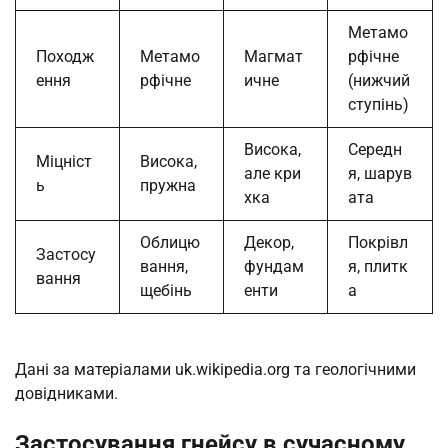
Метамо
Походж
Метамо
Магмат
рфічне
ення
рфічне
ичне
(нижчий
ступінь)
Висока,
Середн
Міцніст
Висока,
але кри
я, шарув
ь
пружна
хка
ата
Облицю
Декор,
Покрівл
Застосу
вання,
фундам
я, плитк
вання
щебінь
енти
а
Дані за матеріалами uk.wikipedia.org та геологічними
довідниками.
Застосування гнейсу в сучасному