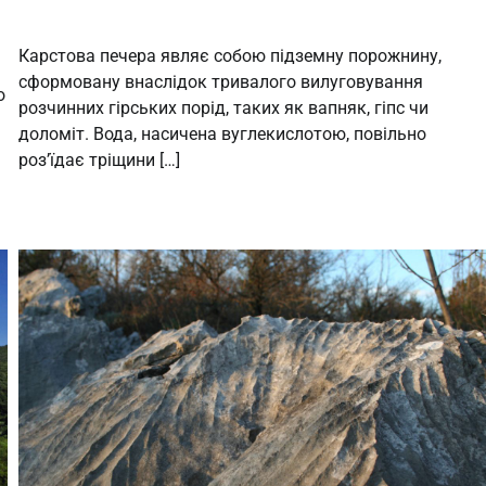
Карстова печера являє собою підземну порожнину,
сформовану внаслідок тривалого вилуговування
о
розчинних гірських порід, таких як вапняк, гіпс чи
доломіт. Вода, насичена вуглекислотою, повільно
роз’їдає тріщини […]