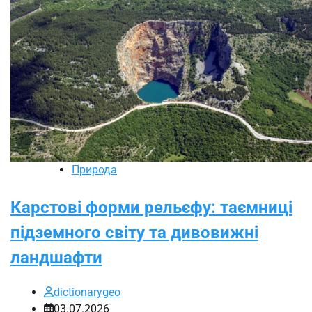
Природа
Карстові форми рельєфу: таємниці
підземного світу та дивовижні
ландшафти
dictionarygeo
03.07.2026