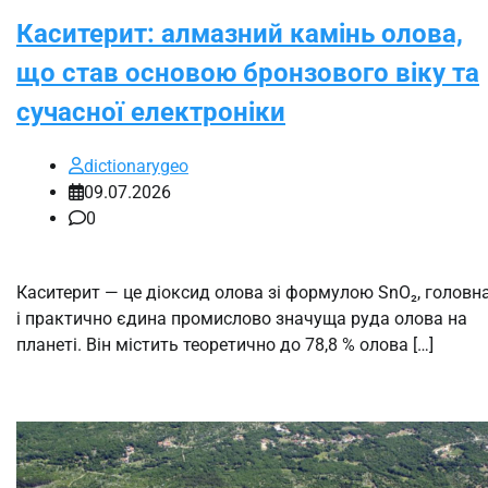
Каситерит: алмазний камінь олова,
що став основою бронзового віку та
сучасної електроніки
dictionarygeo
09.07.2026
0
Каситерит — це діоксид олова зі формулою SnO₂, головн
і практично єдина промислово значуща руда олова на
планеті. Він містить теоретично до 78,8 % олова […]