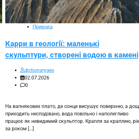
Природа
Карри в геології: маленькі
скульптури, створені водою в камені
dictionarygeo
02.07.2026
0
На вапнякових плато, де сонце висушує поверхню, а дощ
приходить несподівано, вода повільно і наполегливо
працює як невидимий скульптор. Крапля за краплею, рі
за роком […]