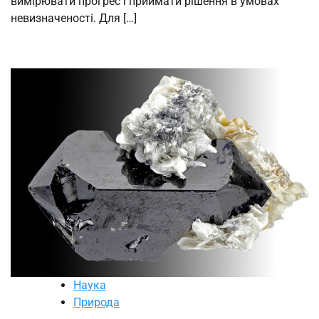
вимірювати прогрес і приймати рішення в умовах
невизначеності. Для […]
Наука
Природа