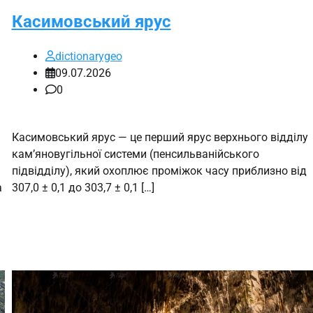
Касимовський ярус
dictionarygeo
09.07.2026
0
Касимовський ярус — це перший ярус верхнього відділу
кам’яновугільної системи (пенсильванійського
підвідділу), який охоплює проміжок часу приблизно від
а
307,0 ± 0,1 до 303,7 ± 0,1 […]