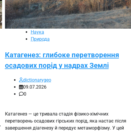
Наука
Природа
Катагенез: глибоке перетворення
осадових порід у надрах Землі
dictionarygeo
09.07.2026
0
Катагенез — це тривала стадія фізико-хімічних
перетворень осадових гірських порід, яка настає після
,
завершення діагенезу й передує метаморфізму. У цей