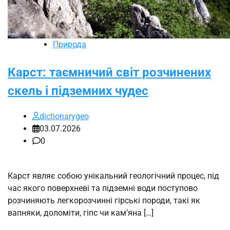
Природа
Карст: таємничий світ розчинених
скель і підземних чудес
dictionarygeo
03.07.2026
0
Карст являє собою унікальний геологічний процес, під
час якого поверхневі та підземні води поступово
розчиняють легкорозчинні гірські породи, такі як
вапняки, доломіти, гіпс чи кам’яна […]