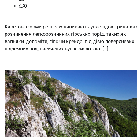
0
Карстові форми рельєфу виникають унаслідок тривалог
розчинення легкорозчинних гірських порід, таких як
вапняки, доломіти, гіпс чи крейда, під дією поверхневих і
підземних вод, насичених вуглекислотою. […]