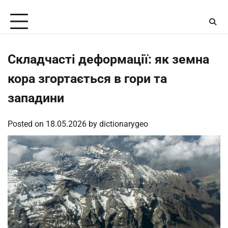
Skip
Thursday, August 6, 2026
to
content
Складчасті деформації: як земна
кора згортається в гори та
западини
Posted on
18.05.2026
by
dictionarygeo