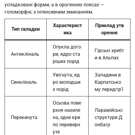
успадковані форми, а в орогенних поясах —
голоморфні, з інтенсивним зминанням.
Характерист
Приклад утв
Тип складки
ика
орення
Опукла дого
Гірські хребт
Антикліналь
ри, ядро ста
и в Альпах
ріших порід
Увігнута, яд
Западини в
Синкліналь
ро молодши
Карпатсько
х порід
му передгір’ї
Осьова пове
рхня нахиле
Ларамійські
Перекинута
на, одне кри
структури Д
ло переверн
онбасу
уте