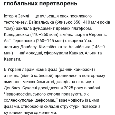
глобальних перетворень
Історія Землі — це пульсація епох посиленого
тектогенезу. Байкальська (близько 650–410 млн років
тому) заклала фундамент древніх платформ.
Каледонська (410–260 млн) зім’яла шари в Європі та
Азії. Герцинська (260–145 млн) створила Урал і
частину Донбасу. Кімерійська та Альпійська (145–0
млн) — наймолодші, сформували Кавказ, Альпи та
Карпати.
В Україні ларамійська фаза (ранній кайнозой) і
аттична (пізній кайнозой) проявилися в повторному
зминанні мезозойських відкладів на околицях
Донбасу. Сучасні дослідження 2025 року в районі
Червонооскільського купола показують, як
солянокупольні деформації взаємодіють із цими
фазами, створюючи складні структурні поверхи з
кутовими неузгодженнями.