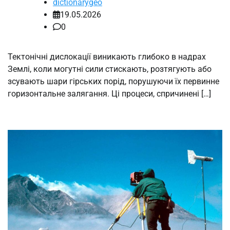
dictionarygeo
19.05.2026
0
Тектонічні дислокації виникають глибоко в надрах
Землі, коли могутні сили стискають, розтягують або
зсувають шари гірських порід, порушуючи їх первинне
горизонтальне залягання. Ці процеси, спричинені […]