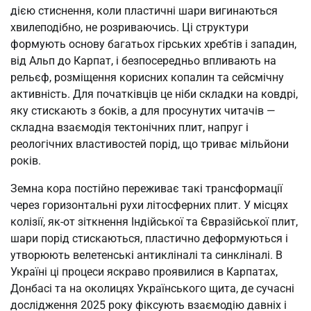
дією стиснення, коли пластичні шари вигинаються
хвилеподібно, не розриваючись. Ці структури
формують основу багатьох гірських хребтів і западин,
від Альп до Карпат, і безпосередньо впливають на
рельєф, розміщення корисних копалин та сейсмічну
активність. Для початківців це ніби складки на ковдрі,
яку стискають з боків, а для просунутих читачів —
складна взаємодія тектонічних плит, напруг і
реологічних властивостей порід, що триває мільйони
років.
Земна кора постійно переживає такі трансформації
через горизонтальні рухи літосферних плит. У місцях
колізії, як-от зіткнення Індійської та Євразійської плит,
шари порід стискаються, пластично деформуються і
утворюють велетенські антикліналі та синкліналі. В
Україні ці процеси яскраво проявилися в Карпатах,
Донбасі та на околицях Українського щита, де сучасні
дослідження 2025 року фіксують взаємодію давніх і