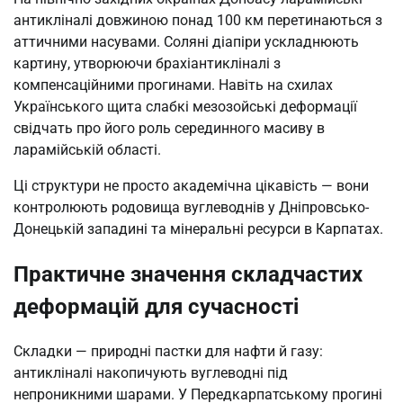
антикліналі довжиною понад 100 км перетинаються з
аттичними насувами. Соляні діапіри ускладнюють
картину, утворюючи брахіантикліналі з
компенсаційними прогинами. Навіть на схилах
Українського щита слабкі мезозойські деформації
свідчать про його роль серединного масиву в
ларамійській області.
Ці структури не просто академічна цікавість — вони
контролюють родовища вуглеводнів у Дніпровсько-
Донецькій западині та мінеральні ресурси в Карпатах.
Практичне значення складчастих
деформацій для сучасності
Складки — природні пастки для нафти й газу:
антикліналі накопичують вуглеводні під
непроникними шарами. У Передкарпатському прогині