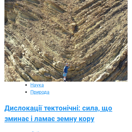
Наука
Природа
Дислокації тектонічні: сила, що
зминає і ламає земну кору