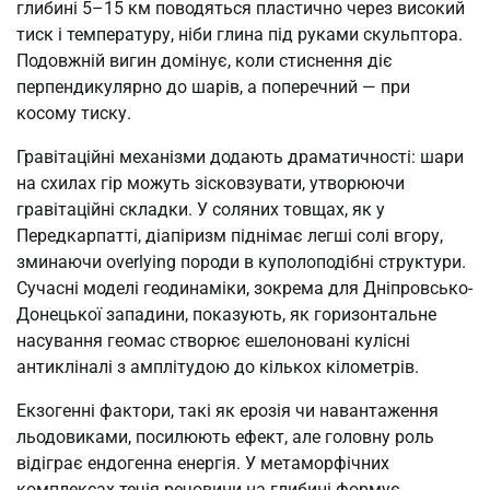
глибині 5–15 км поводяться пластично через високий
тиск і температуру, ніби глина під руками скульптора.
Подовжній вигин домінує, коли стиснення діє
перпендикулярно до шарів, а поперечний — при
косому тиску.
Гравітаційні механізми додають драматичності: шари
на схилах гір можуть зісковзувати, утворюючи
гравітаційні складки. У соляних товщах, як у
Передкарпатті, діапіризм піднімає легші солі вгору,
зминаючи overlying породи в куполоподібні структури.
Сучасні моделі геодинаміки, зокрема для Дніпровсько-
Донецької западини, показують, як горизонтальне
насування геомас створює ешелоновані кулісні
антикліналі з амплітудою до кількох кілометрів.
Екзогенні фактори, такі як ерозія чи навантаження
льодовиками, посилюють ефект, але головну роль
відіграє ендогенна енергія. У метаморфічних
комплексах течія речовини на глибині формує