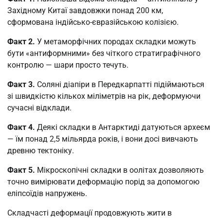
Західному Китаї завдовжки понад 200 км,
сформована індійсько-євразійською колізією.
Факт 2.
У метаморфічних породах складки можуть
бути «антиформними» без чіткого стратиграфічного
контролю — шари просто течуть.
Факт 3.
Соляні діапіри в Передкарпатті підіймаються
зі швидкістю кількох міліметрів на рік, деформуючи
сучасні відклади.
Факт 4.
Деякі складки в Антарктиді датуються археєм
— їм понад 2,5 мільярда років, і вони досі вивчають
древню тектоніку.
Факт 5.
Мікроскопічні складки в оолітах дозволяють
точно вимірювати деформацію порід за допомогою
еліпсоїдів напружень.
Складчасті деформації продовжують жити в