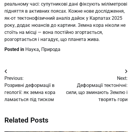
реальному часі: супутникові дані фіксують міліметрові
підняття в активних поясах. Кожне нове дослідження,
як-от тектонофізичний аналіз дайок у Карпатах 2025
року, додає нюансів до картини. Земна кора ніколи не
стоїть на місці — вона постійно згортається,
розгортається і нагадує, що планета жива.
Posted in
Наука
,
Природа
Post
Previous:
Next:
navigation
Розривні деформації в
Деформації тектонічні:
геології: як земна кора
сили, що зминають Землю і
ламається під тиском
творять гори
Related Posts