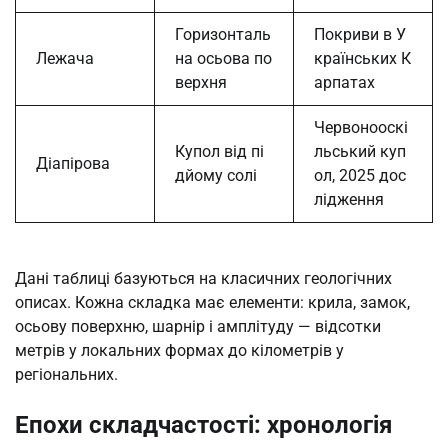
Горизонталь
Покриви в У
Лежача
на осьова по
країнських К
верхня
арпатах
Червонооскі
Купол від пі
льський куп
Діапірова
дйому солі
ол, 2025 дос
лідження
Дані таблиці базуються на класичних геологічних
описах. Кожна складка має елементи: крила, замок,
осьову поверхню, шарнір і амплітуду — відсотки
метрів у локальних формах до кілометрів у
регіональних.
Епохи складчастості: хронологія