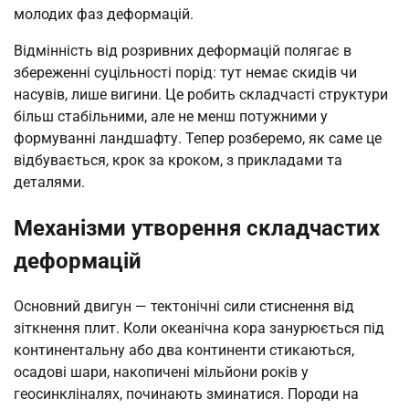
молодих фаз деформацій.
Відмінність від розривних деформацій полягає в
збереженні суцільності порід: тут немає скидів чи
насувів, лише вигини. Це робить складчасті структури
більш стабільними, але не менш потужними у
формуванні ландшафту. Тепер розберемо, як саме це
відбувається, крок за кроком, з прикладами та
деталями.
Механізми утворення складчастих
деформацій
Основний двигун — тектонічні сили стиснення від
зіткнення плит. Коли океанічна кора занурюється під
континентальну або два континенти стикаються,
осадові шари, накопичені мільйони років у
геосинкліналях, починають зминатися. Породи на