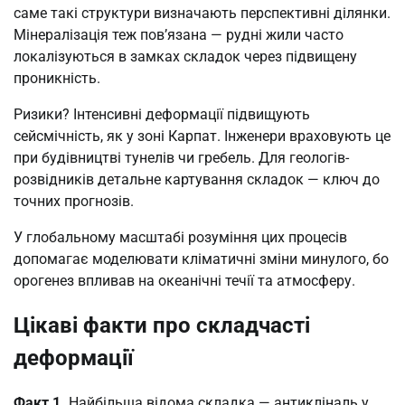
саме такі структури визначають перспективні ділянки.
Мінералізація теж пов’язана — рудні жили часто
локалізуються в замках складок через підвищену
проникність.
Ризики? Інтенсивні деформації підвищують
сейсмічність, як у зоні Карпат. Інженери враховують це
при будівництві тунелів чи гребель. Для геологів-
розвідників детальне картування складок — ключ до
точних прогнозів.
У глобальному масштабі розуміння цих процесів
допомагає моделювати кліматичні зміни минулого, бо
орогенез впливав на океанічні течії та атмосферу.
Цікаві факти про складчасті
деформації
Факт 1.
Найбільша відома складка — антикліналь у