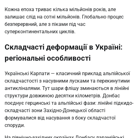
Кожна епоха триває кілька мільйонів років, але
залишає слід на сотні мільйонів. Глобально процес
безперервний, але з піками під час
суперконтинентальних циклів.
Складчасті деформації в Україні:
регіональні особливості
Українські Карпати — класичний приклад альпійської
складчастості з насувними лусками та перекинутими
антикліналями. Тут шари флішу зминаються в лінійні
структури довжиною десятки кілометрів. Донбас
поєднує герцинські та альпійські фази: лінійні підкидо-
складчасті зони Західно-Донецької області
формувалися від насування з боку складчастої
споруди.
На північно-західних окраїнах Донбасу ларамійські