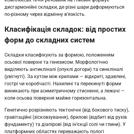
дисгармонійні складки, де різні шари деформуються
по-різному через відмінну в’язкість.
Класифікація складок: від простих
форм до складних систем
Складки класифікують за формою, положенням
осьової поверхні та генезисом. Морфологічно
виділяють антикліналі (опуклі догори) та синкліналі
(увігнуті). За кутом між крилами — відкриті, здавлені,
гострі чи коробчасті. Нахилені та перекинуті форми
виникають при асиметричному стисненні, а лежачі —
коли осьова поверхня майже горизонтальна.
Генетично розрізняють тектонічні (від бокового тиску),
гравітаційні (зісковзування), брилові (відбиті від рухів
фундаменту) та діапірові (від ін’єкції солі чи глини). У
платформних областях переважають пологі