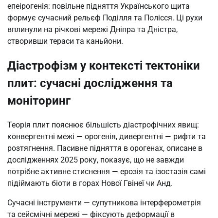
епеірогенія: повільне підняття Українського щита
формує сучасний рельєф Поділля та Полісся. Ці рухи
вплинули на річкові мережі Дніпра та Дністра,
створивши тераси та каньйони.
Діастрофізм у контексті тектоніки
плит: сучасні дослідження та
моніторинг
Теорія плит пояснює більшість діастрофічних явищ:
конвергентні межі — орогенія, дивергентні — рифти та
розтягнення. Пасивне підняття в орогенах, описане в
дослідженнях 2025 року, показує, що не завжди
потрібне активне стиснення — ерозія та ізостазія самі
підіймають біоти в горах Нової Гвінеї чи Анд.
Сучасні інструменти — супутникова інтерферометрія
та сейсмічні мережі — фіксують деформації в