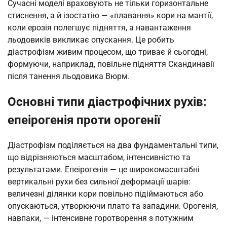
Сучасні моделі враховують не тільки горизонтальне
стиснення, а й ізостатію — «плавання» кори на мантії,
коли ерозія полегшує підняття, а навантаження
льодовиків викликає опускання. Це робить
діастрофізм живим процесом, що триває й сьогодні,
формуючи, наприклад, повільне підняття Скандинавії
після танення льодовика Вюрм.
Основні типи діастрофічних рухів:
епеірогенія проти орогенії
Діастрофізм поділяється на два фундаментальні типи,
що відрізняються масштабом, інтенсивністю та
результатами. Епеірогенія — це широкомасштабні
вертикальні рухи без сильної деформації шарів:
величезні ділянки кори повільно підіймаються або
опускаються, утворюючи плато та западини. Орогенія,
навпаки, — інтенсивне горотворення з потужним