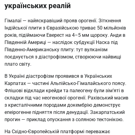
українських реалій
Гімалаї — найяскравіший прояв орогенії. Зіткнення
Індійської плити з Євразійською триває 50 мільйонів
років, підіймаючи Еверест на 4–5 мм щороку. Анди в
Південній Америці — наслідок субдукції Наска під
Південно-Американську плиту: тут вулканізм
поєднується з діастрофізмом, створюючи найвищі
плато світу.
В Україні діастрофізм проявився в Українських
Карпатах — частині Альпійсько-Гімалайського поясу.
Флішові відклади крейди та палеогену були зім’яті в
складки під час неогенової орогенії. Рахівський масив
з кристалічними породами докембрію демонструє
епеірогенне підняття після денудації. Закарпатський
прогин — приклад опускання з соляною тектонікою.
На Східно-Європейській платформі переважає