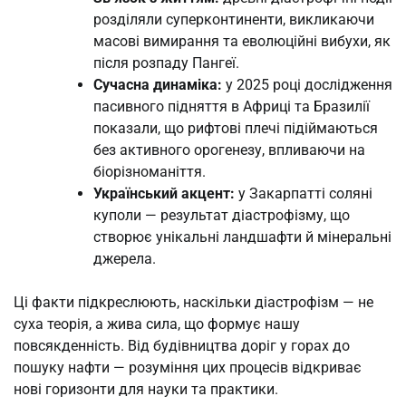
розділяли суперконтиненти, викликаючи
масові вимирання та еволюційні вибухи, як
після розпаду Пангеї.
Сучасна динаміка:
у 2025 році дослідження
пасивного підняття в Африці та Бразилії
показали, що рифтові плечі підіймаються
без активного орогенезу, впливаючи на
біорізноманіття.
Український акцент:
у Закарпатті соляні
куполи — результат діастрофізму, що
створює унікальні ландшафти й мінеральні
джерела.
Ці факти підкреслюють, наскільки діастрофізм — не
суха теорія, а жива сила, що формує нашу
повсякденність. Від будівництва доріг у горах до
пошуку нафти — розуміння цих процесів відкриває
нові горизонти для науки та практики.