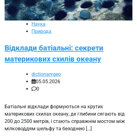
Наука
Природа
Відклади батіальні: секрети
материкових схилів океану
dictionarygeo
05.05.2026
0
Батіальні відклади формуються на крутих
материкових схилах океану, де глибини сягають від
200 до 2500 метрів, і стають справжнім мостом між
мілководдям шельфу та безоднею […]