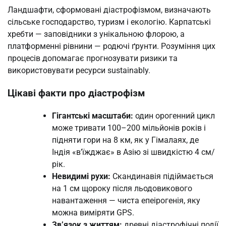
Ландшафти, сформовані діастрофізмом, визначають
сільське господарство, туризм і екологію. Карпатські
хребти — заповідники з унікальною флорою, а
платформенні рівнини — родючі ґрунти. Розуміння цих
процесів допомагає прогнозувати ризики та
використовувати ресурси sustainably.
Цікаві факти про діастрофізм
Гігантські масштаби:
один орогенний цикл
може тривати 100–200 мільйонів років і
підняти гори на 8 км, як у Гімалаях, де
Індія «в’їжджає» в Азію зі швидкістю 4 см/
рік.
Невидимі рухи:
Скандинавія підіймається
на 1 см щороку після льодовикового
навантаження — чиста епеірогенія, яку
можна виміряти GPS.
Зв’язок з життям:
древні діастрофічні події