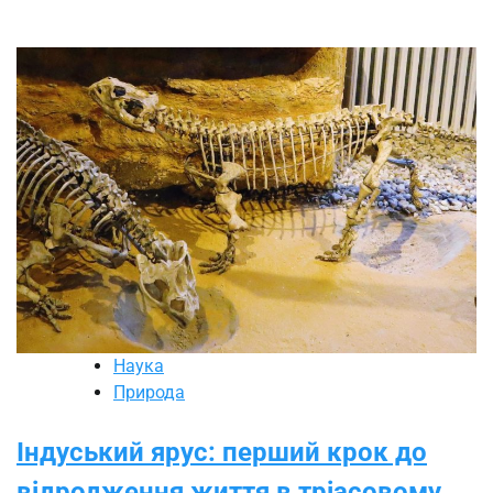
Наука
Природа
Індуський ярус: перший крок до
відродження життя в тріасовому