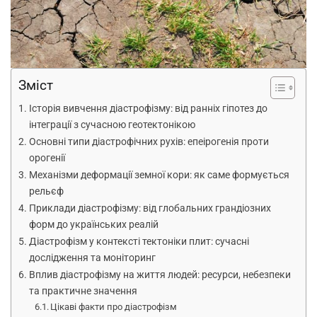
Зміст
Історія вивчення діастрофізму: від ранніх гіпотез до
інтеграції з сучасною геотектонікою
Основні типи діастрофічних рухів: епеірогенія проти
орогенії
Механізми деформації земної кори: як саме формується
рельєф
Приклади діастрофізму: від глобальних грандіозних
форм до українських реалій
Діастрофізм у контексті тектоніки плит: сучасні
дослідження та моніторинг
Вплив діастрофізму на життя людей: ресурси, небезпеки
та практичне значення
Цікаві факти про діастрофізм