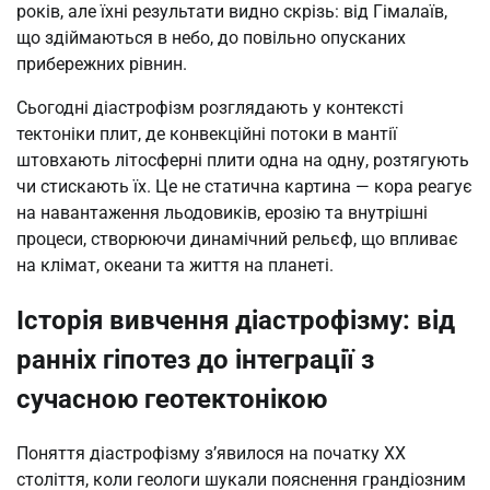
років, але їхні результати видно скрізь: від Гімалаїв,
що здіймаються в небо, до повільно опусканих
прибережних рівнин.
Сьогодні діастрофізм розглядають у контексті
тектоніки плит, де конвекційні потоки в мантії
штовхають літосферні плити одна на одну, розтягують
чи стискають їх. Це не статична картина — кора реагує
на навантаження льодовиків, ерозію та внутрішні
процеси, створюючи динамічний рельєф, що впливає
на клімат, океани та життя на планеті.
Історія вивчення діастрофізму: від
ранніх гіпотез до інтеграції з
сучасною геотектонікою
Поняття діастрофізму з’явилося на початку XX
століття, коли геологи шукали пояснення грандіозним