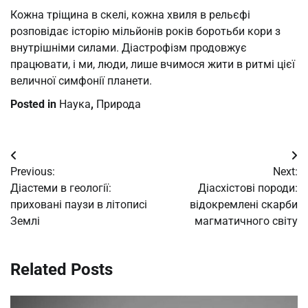
Кожна тріщина в скелі, кожна хвиля в рельєфі
розповідає історію мільйонів років боротьби кори з
внутрішніми силами. Діастрофізм продовжує
працювати, і ми, люди, лише вчимося жити в ритмі цієї
величної симфонії планети.
Posted in
Наука
,
Природа
Post
Previous:
Next:
navigation
Діастеми в геології:
Діасхістові породи:
приховані паузи в літописі
відокремлені скарби
Землі
магматичного світу
Related Posts