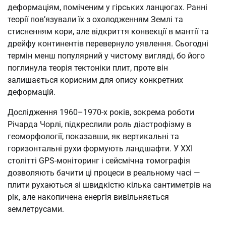
деформаціям, поміченим у гірських ланцюгах. Ранні
теорії пов’язували їх з охолодженням Землі та
стисненням кори, але відкриття конвекції в мантії та
дрейфу континентів перевернуло уявлення. Сьогодні
термін менш популярний у чистому вигляді, бо його
поглинула теорія тектоніки плит, проте він
залишається корисним для опису конкретних
деформацій.
Дослідження 1960–1970-х років, зокрема роботи
Річарда Чорлі, підкреслили роль діастрофізму в
геоморфології, показавши, як вертикальні та
горизонтальні рухи формують ландшафти. У XXI
столітті GPS-моніторинг і сейсмічна томографія
дозволяють бачити ці процеси в реальному часі —
плити рухаються зі швидкістю кілька сантиметрів на
рік, але накопичена енергія вивільняється
землетрусами.