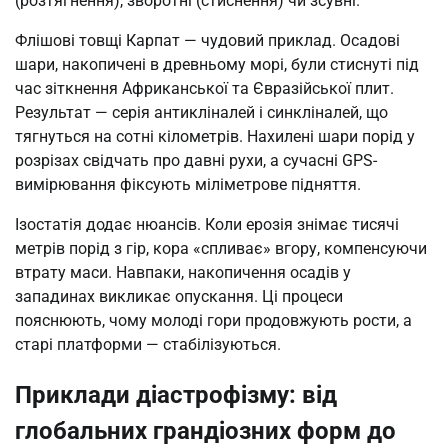
(розтягнення), зворотні (стиснення) чи зсувні.
Флішові товщі Карпат — чудовий приклад. Осадові
шари, накопичені в древньому морі, були стиснуті під
час зіткнення Африканської та Євразійської плит.
Результат — серія антикліналей і синкліналей, що
тягнуться на сотні кілометрів. Нахилені шари порід у
розрізах свідчать про давні рухи, а сучасні GPS-
вимірювання фіксують міліметрове підняття.
Ізостатія додає нюансів. Коли ерозія знімає тисячі
метрів порід з гір, кора «спливає» вгору, компенсуючи
втрату маси. Навпаки, накопичення осадів у
западинах викликає опускання. Ці процеси
пояснюють, чому молоді гори продовжують рости, а
старі платформи — стабілізуються.
Приклади діастрофізму: від
глобальних грандіозних форм до