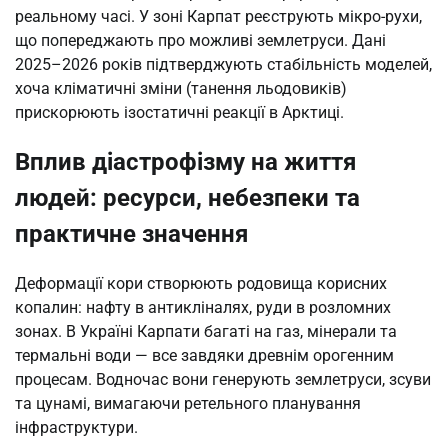
реальному часі. У зоні Карпат реєструють мікро-рухи,
що попереджають про можливі землетруси. Дані
2025–2026 років підтверджують стабільність моделей,
хоча кліматичні зміни (танення льодовиків)
прискорюють ізостатичні реакції в Арктиці.
Вплив діастрофізму на життя
людей: ресурси, небезпеки та
практичне значення
Деформації кори створюють родовища корисних
копалин: нафту в антикліналях, руди в розломних
зонах. В Україні Карпати багаті на газ, мінерали та
термальні води — все завдяки древнім орогенним
процесам. Водночас вони генерують землетруси, зсуви
та цунамі, вимагаючи ретельного планування
інфраструктури.