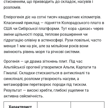
стисненням, що призводить до складок, насувів і
розломів.
Епеірогенія діє на сотні тисяч квадратних кілометрів.
Класичний приклад — підняття Колорадського плато в
США чи Сибірської платформи. Тут кора «дихає» через
зміни щільності порід, теплове розширення чи
гідратацію олівіну в астеносфері. Рухи повільні, часто
менше 1 мм на рік, але за мільйони років вони
змінюють рівень моря та річкові системи.
Орогенія — це драма зіткнень плит. Під час
Альпійської орогенії утворилися Альпи, Карпати та
Гімалаї. Складки стискаються в антикліналі та
синкліналі, розломи утворюють насуви, а
метаморфізм перетворює породи під тиском.
Результат — високі хребти, глибокі ущелини та
активна сейсмічність.
Характерист