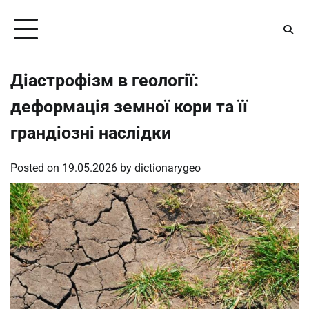
Skip
Sunday, August 9, 2026
to
content
Діастрофізм в геології:
деформація земної кори та її
грандіозні наслідки
Posted on
19.05.2026
by
dictionarygeo