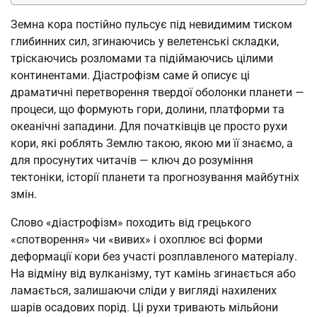
Земна кора постійно пульсує під невидимим тиском
глибинних сил, згинаючись у велетенські складки,
тріскаючись розломами та підіймаючись цілими
континентами. Діастрофізм саме й описує ці
драматичні перетворення твердої оболонки планети —
процеси, що формують гори, долини, платформи та
океанічні западини. Для початківців це просто рухи
кори, які роблять Землю такою, якою ми її знаємо, а
для просунутих читачів — ключ до розуміння
тектоніки, історії планети та прогнозування майбутніх
змін.
Слово «діастрофізм» походить від грецького
«спотворення» чи «вивих» і охоплює всі форми
деформації кори без участі розплавленого матеріалу.
На відміну від вулканізму, тут камінь згинається або
ламається, залишаючи сліди у вигляді нахилених
шарів осадових порід. Ці рухи тривають мільйони