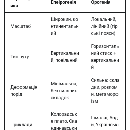
Епеірогенія
Орогенія
ика
Широкий, ко
Локальний,
Масштаб
нтинентальн
лінійний (гір
ий
ські пояси)
Горизонталь
Вертикальни
ний стиск +
Тип руху
й, повільний
вертикальни
й
Сильна: скла
Мінімальна,
Деформація
дки, розлом
без сильних
порід
и, метаморф
складок
ізм
Колорадськ
Гімалаї, Анд
е плато, Ска
Приклади
и, Українські
ндинавськи