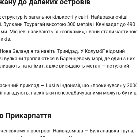
джану до далеких островів
труктур із загальної кількості у світі. Найвражаючіші
. Вулкани Тоурагай висотою 300 метрів і Кянізадаг до 490
и. Місцеві називають їх «сопками», і вони стали частино
иків.
, Нова Зеландія та навіть Тринідад. У Колумбії відомий
ьові вулкани трапляються в Баренцевому морі, де один з них
 впливають на клімат, адже викидають метан — потужний
ичний приклад — Lusi в Індонезії, що «прокинувся» у 200
одії нагадують, наскільки непередбачуваними можуть бути ц
до Прикарпаття
ерченському півострові. Найвідоміша — Булганацька група,