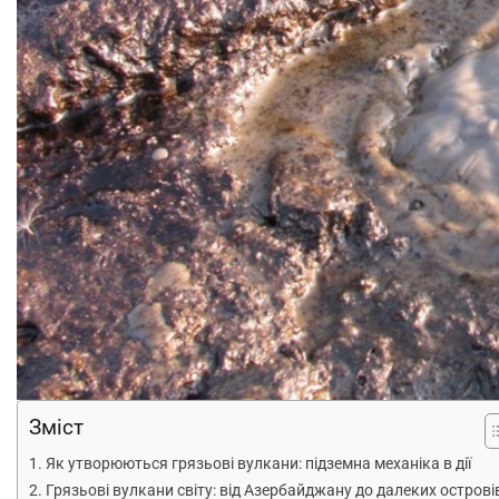
Зміст
Як утворюються грязьові вулкани: підземна механіка в дії
Грязьові вулкани світу: від Азербайджану до далеких острові