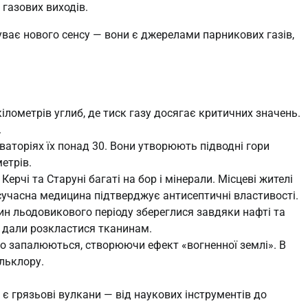
 газових виходів.
уває нового сенсу — вони є джерелами парникових газів,
лометрів углиб, де тиск газу досягає критичних значень.
.
ваторіях їх понад 30. Вони утворюють підводні гори
етрів.
Керчі та Старуні багаті на бор і мінерали. Місцеві жителі
 сучасна медицина підтверджує антисептичні властивості.
ин льодовикового періоду збереглися завдяки нафті та
 дали розкластися тканинам.
о запалюються, створюючи ефект «вогненної землі». В
льклору.
є грязьові вулкани — від наукових інструментів до