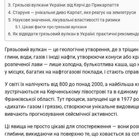
Грязьові вулкани України: від Керчі до Прикарпаття
Старуня — унікальне диво Карпат, яке реагує на землетруси
Наукове значення, лікувальні властивості та ризики
Цікаві факти про грязьові вулкани
Як відвідати грязьовий вулкан в Україні: практичні рекоменда
Грязьовий вулкан — це геологічне утворення, де з тріщи
глини, води, газів і іноді нафти, утворюючи конуси або кр
розпеченої лави — лише холодна, булькотлива каша, що 
у місцях, багатих на нафтогазові поклади, і стають спр
У світі їх налічують від 800 до понад 2000, а найбільша 
зустрічаються на Керченському півострові та в єдиному 
Франківської області. Тут процеси, запущені ще в 1977 
«дихати» газом і гряззю, створюючи унікальне видовище, 
вивчають прогнозування сейсмічної активності.
Ці явища не просто цікаві для спостереження — вони роз
глибини, викидаючи на поверхню те, що ховається за сот