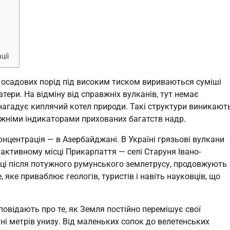
ції
н осадових порід під високим тиском вириваються суміші
атери. На відміну від справжніх вулканів, тут немає
нагадує киплячий котел природи. Такі структури виникают
авжніми індикаторами прихованих багатств надр.
концентрація — в Азербайджані. В Україні грязьові вулкани
активному місці Прикарпаття — селі Старуня Івано-
році після потужного румунського землетрусу, продовжують
яке приваблює геологів, туристів і навіть науковців, що
повідають про те, як Земля постійно перемішує свої
ні метрів унизу. Від маленьких сопок до велетенських