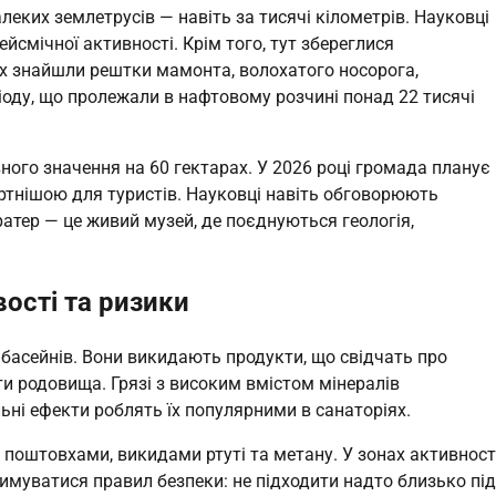
алеких землетрусів — навіть за тисячі кілометрів. Науковці
йсмічної активності. Крім того, тут збереглися
тах знайшли рештки мамонта, волохатого носорога,
іоду, що пролежали в нафтовому розчині понад 22 тисячі
ного значення на 60 гектарах. У 2026 році громада планує
тнішою для туристів. Науковці навіть обговорюють
атер — це живий музей, де поєднуються геологія,
вості та ризики
басейнів. Вони викидають продукти, що свідчать про
ти родовища. Грязі з високим вмістом мінералів
ьні ефекти роблять їх популярними в санаторіях.
поштовхами, викидами ртуті та метану. У зонах активност
муватися правил безпеки: не підходити надто близько під