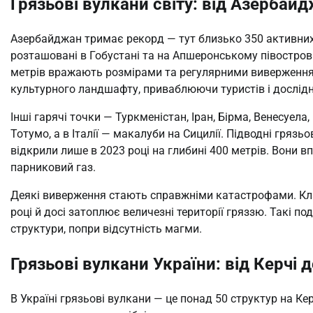
Грязьові вулкани світу: від Азербай
Азербайджан тримає рекорд — тут близько 350 активних с
розташовані в Гобустані та на Апшеронському півострові
метрів вражають розмірами та регулярними виверженням
культурного ландшафту, приваблюючи туристів і дослідн
Інші гарячі точки — Туркменістан, Іран, Бірма, Венесуела
Тотумо, а в Італії — макалуби на Сицилії. Підводні гряз
відкрили лише в 2023 році на глибині 400 метрів. Вони
парниковий газ.
Деякі виверження стають справжніми катастрофами. Клас
році й досі затоплює величезні території гряззю. Такі п
структури, попри відсутність магми.
Грязьові вулкани України: від Керчі 
В Україні грязьові вулкани — це понад 50 структур на К