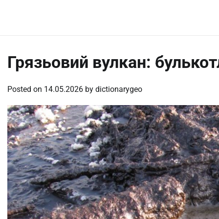
Skip
Friday, August 7, 2026
to
content
Грязьовий вулкан: булькот
Posted on
14.05.2026
by
dictionarygeo