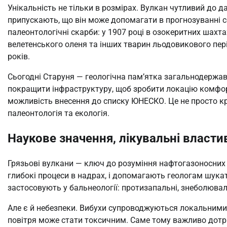
Унікальність не тільки в розмірах. Вулкан чутливий до д
припускають, що він може допомагати в прогнозуванні се
палеонтологічні скарби: у 1907 році в озокеритних шах
велетенського оленя та інших тварин льодовикового пер
років.
Сьогодні Старуня — геологічна пам’ятка загальнодержав
покращити інфраструктуру, щоб зробити локацію комфор
можливість внесення до списку ЮНЕСКО. Це не просто кр
палеонтологія та екологія.
Наукове значення, лікувальні власти
Грязьові вулкани — ключ до розуміння нафтогазоносних 
глибокі процеси в надрах, і допомагають геологам шука
застосовують у бальнеології: протизапальні, знеболювал
Але є й небезпеки. Вибухи супроводжуються локальними 
повітря може стати токсичним. Саме тому важливо дотри