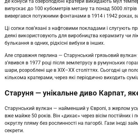
де конуси та озероподібні кратери викидають мул темпе
випускає до 100 кубометрів метану та понад 5000 літрів г
вивергався потужними фонтанами в 1914 і 1942 роках, з
Ці сопки пов’язані з нафтовими покладами і слугують пр
деякі використовують для виробництва керамзиту чи лік
булькання в одних, рідкісні вибухи в інших.
Але справжня перлина — Старунський грязьовий вулкан у
з’явився в 1977 році після землетрусу в румунських гор
шари, розроблені ще в XIX–XX століттях. Сьогодні це по
кількома кратерами, через які періодично виходить суміш
Старуня — унікальне диво Карпат, як
Старунський вулкан — найменший у Європі, з жерлом усь
вже майже 50 років. Він «дихає» через вісім постійних 
округлу пляму без рослинності на пагорбі. Гази іноді за
секрети.