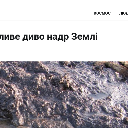
КОСМОС
ЛЮД
ливе диво надр Землі