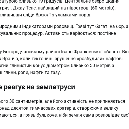
ратурою близько 19 градусів. Центральне озеро щодня
рязі. Джау-Тепе, найвищий на півострові (60 метрів),
алишивши сліди брекчії з уламками порід.
иродними індикаторами родовищ. Грязі тут багаті на бор, а
увальних процедур. Активність варіюється: постійне
 Богородчанському районі Івано-Франківської області. Він
ах Вранча, коли тектонічні зрушення «розбудили» нафтові
логий глинистий конус діаметром близько 50 метрів з
 глини, ропи, нафти та газу.
е реагує на землетруси
ого 30 сантиметрів, але його активність не припиняється
і понад десяток тимчасових кратерів, створюючи велику
ймаються, а грязь булькоче, ніби земля сама розповідає сво