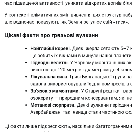
час підвищеної активності, уникати відкритих вогнів біля
У контексті кліматичних змін вивчення цих структур наб
але водночас показують, як Земля регулює свій «тиск».
Цікаві факти про грязьові вулкани
Найглибші корені.
Деякі жерла сягають 5–7 кі
Це робить їх вікнами в минуле нашої планети
Підводні велетні.
У Чорному морі та інших ак
висотою до 120 метрів і діаметром до 4 кілом
Лікувальна сила.
Грязі Булганацької групи на 
здавна використовували їх для компресів, а
Зв’язок з мамонтами.
У Старуні рештки твар
озокериту — природним консервантам, які не
Метанові сюрпризи.
Деякі вулкани періодичн
Азербайджані такі явища стали частиною фо
Ці факти лише підкреслюють, наскільки багатогранними 