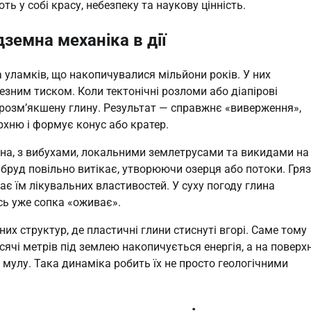
ь у собі красу, небезпеку та наукову цінність.
земна механіка в дії
а уламків, що накопичувалися мільйони років. У них
зним тиском. Коли тектонічні розломи або діапірові
 розм’якшену глину. Результат — справжнє «виверження»,
рхню і формує конус або кратер.
ужна, з вибухами, локальними землетрусами та викидами на
 бруд повільно витікає, утворюючи озерця або потоки. Гряз
дає їм лікувальних властивостей. У суху погоду глина
ось уже сопка «оживає».
их структур, де пластичні глини стиснуті вгорі. Саме тому
ячі метрів під землею накопичується енергія, а на поверхн
мулу. Така динаміка робить їх не просто геологічними