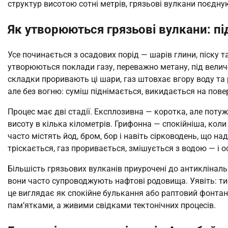
структур висотою сотні метрів, грязьові вулкани поєднуют
Як утворюються грязьові вулкани: під
Усе починається з осадових порід — шарів глини, піску т
утворюються поклади газу, переважно метану, під величе
складки проривають ці шари, газ штовхає вгору воду та
але без вогню: суміш піднімається, викидається на пове
Процес має дві стадії. Експлозивна — коротка, але пот
висоту в кілька кілометрів. Грифонна — спокійніша, коли
часто містять йод, бром, бор і навіть сірководень, що на
тріскається, газ проривається, змішується з водою — і 
Більшість грязьових вулканів приурочені до антиклінальн
вони часто супроводжують нафтові родовища. Уявіть: тис
це виглядає як спокійне булькання або раптовий фонтан 
пам’ятками, а живими свідками тектонічних процесів.