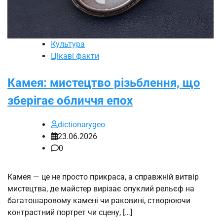
Культура
Цікаві факти
Камея: мистецтво різьблення, що
зберігає обличчя епох
dictionarygeo
23.06.2026
0
Камея — це не просто прикраса, а справжній витвір
мистецтва, де майстер вирізає опуклий рельєф на
багатошаровому камені чи раковині, створюючи
контрастний портрет чи сцену, […]