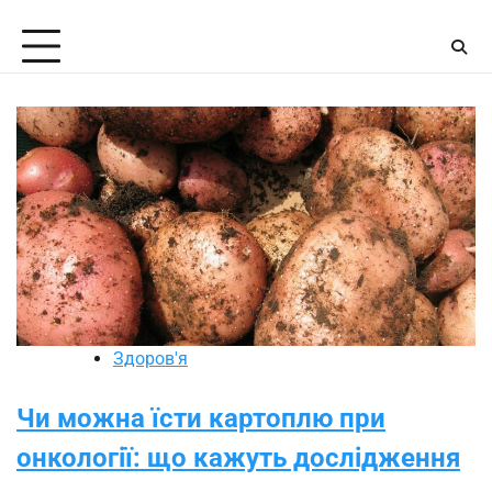
Skip
Friday, August 7, 2026
to
content
Здоров'я
Чи можна їсти картоплю при
онкології: що кажуть дослідження