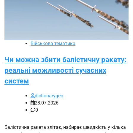
Військова тематика
Чи можна збити балістичну ракету:
реальні можливості сучасних
систем
dictionarygeo
28.07.2026
0
Балістична ракета злітає, набирає швидкість у кілька