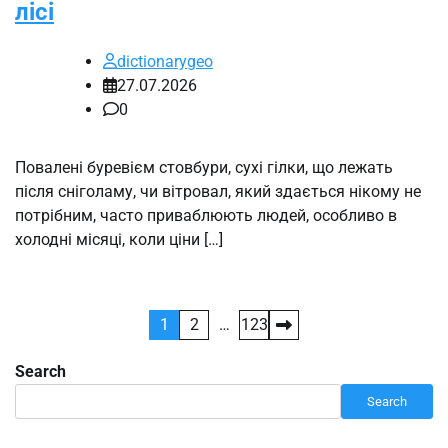
лісі
dictionarygeo
27.07.2026
0
Повалені буревієм стовбури, сухі гілки, що лежать
після сніголаму, чи вітровал, який здається нікому не
потрібним, часто приваблюють людей, особливо в
холодні місяці, коли ціни […]
Posts
1
2
…
123
pagination
Search
Search