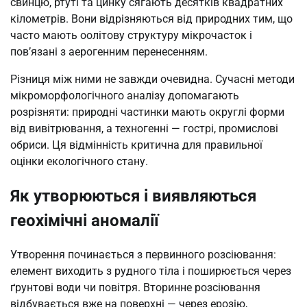
свинцю, ртуті та цинку сягають десятків квадратних
кілометрів. Вони відрізняються від природних тим, що
часто мають оолітову структуру мікрочасток і
пов’язані з аерогенним перенесенням.
Різниця між ними не завжди очевидна. Сучасні методи
мікроморфологічного аналізу допомагають
розрізняти: природні частинки мають округлі форми
від вивітрювання, а техногенні — гострі, промислові
обриси. Ця відмінність критична для правильної
оцінки екологічного стану.
Як утворюються і виявляються
геохімічні аномалії
Утворення починається з первинного розсіювання:
елемент виходить з рудного тіла і поширюється через
ґрунтові води чи повітря. Вторинне розсіювання
відбувається вже на поверхні — через ерозію,