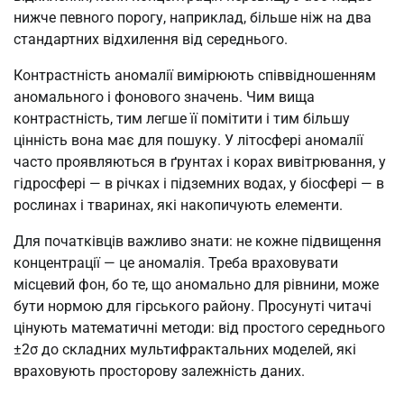
нижче певного порогу, наприклад, більше ніж на два
стандартних відхилення від середнього.
Контрастність аномалії вимірюють співвідношенням
аномального і фонового значень. Чим вища
контрастність, тим легше її помітити і тим більшу
цінність вона має для пошуку. У літосфері аномалії
часто проявляються в ґрунтах і корах вивітрювання, у
гідросфері — в річках і підземних водах, у біосфері — в
рослинах і тваринах, які накопичують елементи.
Для початківців важливо знати: не кожне підвищення
концентрації — це аномалія. Треба враховувати
місцевий фон, бо те, що аномально для рівнини, може
бути нормою для гірського району. Просунуті читачі
цінують математичні методи: від простого середнього
±2σ до складних мультифрактальних моделей, які
враховують просторову залежність даних.