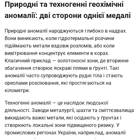
Природні та техногенні геохімічні
аномалії: дві сторони однієї медалі
Природні аномалії народжуються глибоко в надрах.
Вони виникають, коли гідротермальні розчини
підіймають метали вздовж розломів, або коли
вивітрювання концентрує елементи в корах.
Класичний приклад — золотоносні зони, де вторинне
збагачення створює яскраві плями в ґрунті. Такі
аномалії часто супроводжують рудні тіла і стають
ореолами розсіювання, які простягаються на
кілометри.
Техногенні аномалії — це наслідок людської
діяльності. Заводи металургії, шахти та сміттєзвалища
викидають важкі метали, які осідають у ґрунтах і
створюють локальні зони підвищеного ризику. У
промислових регіонах України, наприклад, аномалії