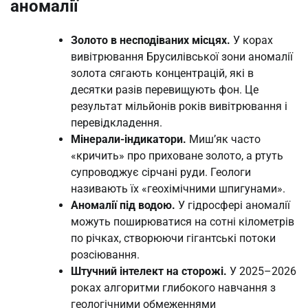
аномалії
Золото в несподіваних місцях.
У корах
вивітрювання Брусилівської зони аномалії
золота сягають концентрацій, які в
десятки разів перевищують фон. Це
результат мільйонів років вивітрювання і
перевідкладення.
Мінерали-індикатори.
Миш’як часто
«кричить» про приховане золото, а ртуть
супроводжує сірчані руди. Геологи
називають їх «геохімічними шпигунами».
Аномалії під водою.
У гідросфері аномалії
можуть поширюватися на сотні кілометрів
по річках, створюючи гігантські потоки
розсіювання.
Штучний інтелект на сторожі.
У 2025–2026
роках алгоритми глибокого навчання з
геологічними обмеженнями