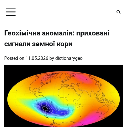
Skip
Thursday, August 6, 2026
to
content
Геохімічна аномалія: приховані
сигнали земної кори
Posted on
11.05.2026
by
dictionarygeo