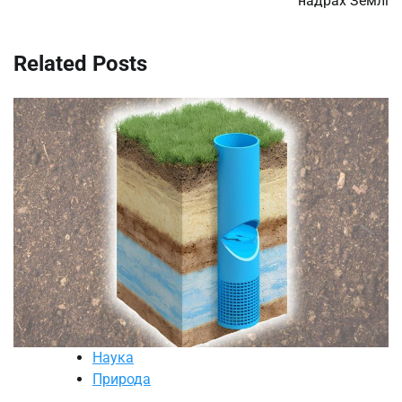
надрах Землі
Related Posts
Наука
Природа