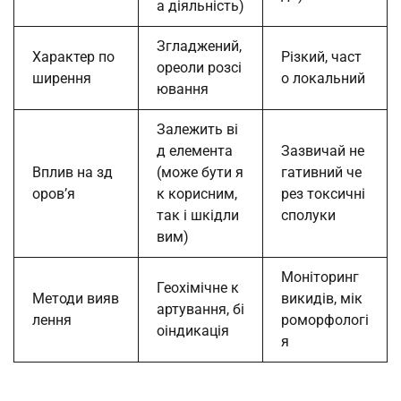
а діяльність)
Згладжений,
Характер по
Різкий, част
ореоли розсі
ширення
о локальний
ювання
Залежить ві
д елемента
Зазвичай не
Вплив на зд
(може бути я
гативний че
оров’я
к корисним,
рез токсичні
так і шкідли
сполуки
вим)
Моніторинг
Геохімічне к
Методи вияв
викидів, мік
артування, бі
лення
роморфологі
оіндикація
я