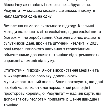
біологічну активність і техногенне забруднення.
Результат — складна мозаїка, де аномалії можуть
накладатися одна на одну.
Виявлення вимагає системного підходу. Класичні
методи включають літогеохімічне, гідрогеохімічне та
біогеохімічне опробування. Сьогодні до них додають
супутникові дані, дрони та штучний інтелект. У 2025
році моделі глибокого навчання з геологічними
обмеженнями дозволяють точніше відокремлювати
справжні аномалії від шуму.
Статистичні підходи, як-от використання медіани та
міжквартильного розмаху, доповнюють
мультифрактальний аналіз. Вони враховують, що дані
геохімії часто мають логнормальний розподіл і
просторову кореляцію. Результат — надійні карти, які
допомагають геологам приймати рішення швидше і
точніше.