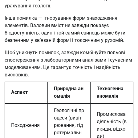
урахування геології.
Інша помилка — ігнорування форм знаходження
елементів. Валовий вміст не завжди показує
біодоступність: один і той самий свинець може бути
безпечним у зв’язаній формі і токсичним у рухомій.
Щоб уникнути помилок, завжди комбінуйте польові
спостереження з лабораторними аналізами і сучасним
моделюванням. Це гарантує точність і надійність
висновків.
Природна ан
Техногенна
Аспект
омалія
аномалія
Геологічні пр
Промислова
оцеси (вивіт
діяльність (в
Походження
рювання, гід
икиди, відхо
ротермальн
ди)