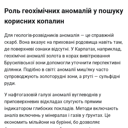
Роль геохімічних аномалій у пошуку
корисних копалин
Для геологів-розвідників аномалія — це справжній
скарб. Вона вказує на приховані родовища навіть там,
де поверхневі ознаки відсутні. У Карпатах, наприклад,
геохімічні аномалії золота в корах вивітрювання
Брусилівської зони допомогли уточнити перспективні
ділянки. Подібно в світі: аномалії миш’яку часто
супроводжують золоторудні зони, а ртуті — сульфідні
руди.
У нафтогазовій галузі аномалії вуглеводнів у
приповерхневих відкладах слугують прямим
індикатором глибоких покладів. Методи включають
аналіз включень у мінералах і газів у ґрунтах. Це
економить мільйони на бурінні, бо дозволяє