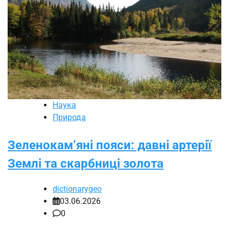
Наука
Природа
Зеленокам’яні пояси: давні артерії
Землі та скарбниці золота
dictionarygeo
03.06.2026
0