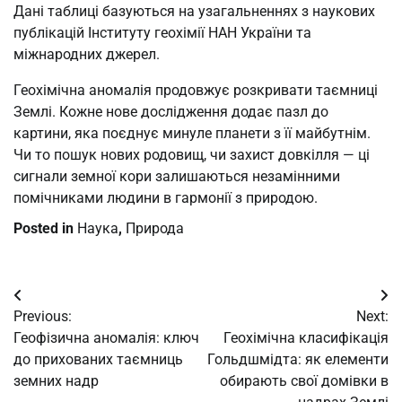
Дані таблиці базуються на узагальненнях з наукових
публікацій Інституту геохімії НАН України та
міжнародних джерел.
Геохімічна аномалія продовжує розкривати таємниці
Землі. Кожне нове дослідження додає пазл до
картини, яка поєднує минуле планети з її майбутнім.
Чи то пошук нових родовищ, чи захист довкілля — ці
сигнали земної кори залишаються незамінними
помічниками людини в гармонії з природою.
Posted in
Наука
,
Природа
Post
Previous:
Next:
navigation
Геофізична аномалія: ключ
Геохімічна класифікація
до прихованих таємниць
Гольдшмідта: як елементи
земних надр
обирають свої домівки в