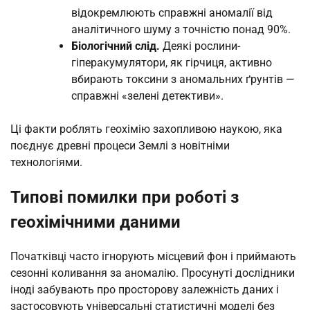
відокремлюють справжні аномалії від
аналітичного шуму з точністю понад 90%.
Біологічний слід.
Деякі рослини-
гіперакумулятори, як гірчиця, активно
вбирають токсини з аномальних ґрунтів —
справжні «зелені детективи».
Ці факти роблять геохімію захопливою наукою, яка
поєднує древні процеси Землі з новітніми
технологіями.
Типові помилки при роботі з
геохімічними даними
Початківці часто ігнорують місцевий фон і приймають
сезонні коливання за аномалію. Просунуті дослідники
іноді забувають про просторову залежність даних і
застосовують універсальні статистичні моделі без