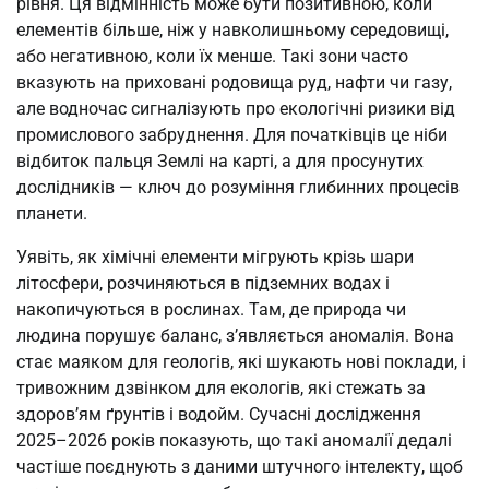
рівня. Ця відмінність може бути позитивною, коли
елементів більше, ніж у навколишньому середовищі,
або негативною, коли їх менше. Такі зони часто
вказують на приховані родовища руд, нафти чи газу,
але водночас сигналізують про екологічні ризики від
промислового забруднення. Для початківців це ніби
відбиток пальця Землі на карті, а для просунутих
дослідників — ключ до розуміння глибинних процесів
планети.
Уявіть, як хімічні елементи мігрують крізь шари
літосфери, розчиняються в підземних водах і
накопичуються в рослинах. Там, де природа чи
людина порушує баланс, з’являється аномалія. Вона
стає маяком для геологів, які шукають нові поклади, і
тривожним дзвінком для екологів, які стежать за
здоров’ям ґрунтів і водойм. Сучасні дослідження
2025–2026 років показують, що такі аномалії дедалі
частіше поєднують з даними штучного інтелекту, щоб