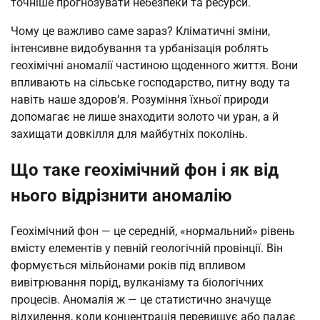
точніше прогнозувати небезпеки та ресурси.
Чому це важливо саме зараз? Кліматичні зміни,
інтенсивне видобування та урбанізація роблять
геохімічні аномалії частиною щоденного життя. Вони
впливають на сільське господарство, питну воду та
навіть наше здоров’я. Розуміння їхньої природи
допомагає не лише знаходити золото чи уран, а й
захищати довкілля для майбутніх поколінь.
Що таке геохімічний фон і як від
нього відрізнити аномалію
Геохімічний фон — це середній, «нормальний» рівень
вмісту елементів у певній геологічній провінції. Він
формується мільйонами років під впливом
вивітрювання порід, вулканізму та біологічних
процесів. Аномалія ж — це статистично значуще
відхилення, коли концентрація перевищує або падає