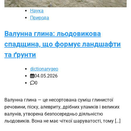
Наука
Природа
Валунна глина: льодовикова
спадщина, що формує ландшафти
та ґрунти
dictionarygeo
04.05.2026
0
Валунна глина — це несортована суміш глинистої
речовини, піску, алевриту, дрібних уламків і великих
валунів, утворена безпосередньо діяльністю
льодовиків. Вона не має чіткої шаруватості, тому […]