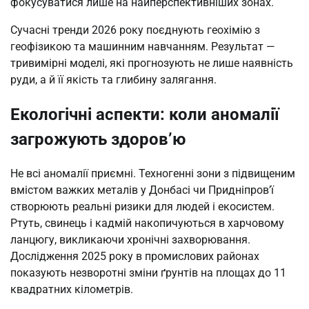
фокусуватися лише на найперспективніших зонах.
Сучасні тренди 2026 року поєднують геохімію з
геофізикою та машинним навчанням. Результат —
тривимірні моделі, які прогнозують не лише наявність
руди, а й її якість та глибину залягання.
Екологічні аспекти: коли аномалії
загрожують здоров’ю
Не всі аномалії приємні. Техногенні зони з підвищеним
вмістом важких металів у Донбасі чи Придніпров’ї
створюють реальні ризики для людей і екосистем.
Ртуть, свинець і кадмій накопичуються в харчовому
ланцюгу, викликаючи хронічні захворювання.
Дослідження 2025 року в промислових районах
показують незворотні зміни ґрунтів на площах до 11
квадратних кілометрів.