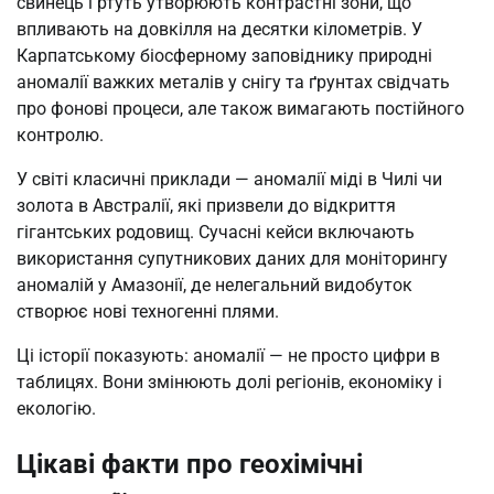
свинець і ртуть утворюють контрастні зони, що
впливають на довкілля на десятки кілометрів. У
Карпатському біосферному заповіднику природні
аномалії важких металів у снігу та ґрунтах свідчать
про фонові процеси, але також вимагають постійного
контролю.
У світі класичні приклади — аномалії міді в Чилі чи
золота в Австралії, які призвели до відкриття
гігантських родовищ. Сучасні кейси включають
використання супутникових даних для моніторингу
аномалій у Амазонії, де нелегальний видобуток
створює нові техногенні плями.
Ці історії показують: аномалії — не просто цифри в
таблицях. Вони змінюють долі регіонів, економіку і
екологію.
Цікаві факти про геохімічні