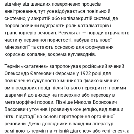
відміну від швидких поверхневих процесів
вивітрювання, тут усе відбувається повільно й
системно, у закритій або напівзакритій системі, де
порові розчини відіграють роль каталізаторів і
транспортерів речовин. Результат — породи втрачають
частину первинної пористості, набувають нової
мінералогії та стають основою для формування
корисних копалин, зокрема вуглеводнів.
Термін «катагенез» запропонував російський вчений
Олександр Євгенович Ферсман у 1922 році для
позначення сукупності хімічних та фізико-хімічних
змін осадових порід після їхнього перекриття новими
шарами й до виходу на поверхню або переходу в
метаморфічні породи. Пізніше Микола Борисович
Вассоевич уточнив і розвинув концепцію, виділивши
чіткі підстадії на основі перетворення органічної
речовини. Деякі дослідники в західній літературі
замінюють термін на «пізній діагенез» або «епігенез», а