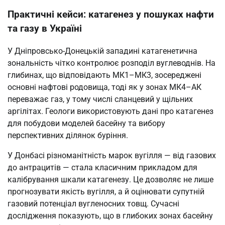
Практичні кейси: катагенез у пошуках нафти
та газу в Україні
У Дніпровсько-Донецькій западині катагенетична
зональність чітко контролює розподіл вуглеводнів. На
глибинах, що відповідають МК1–МК3, зосереджені
основні нафтові родовища, тоді як у зонах МК4–АК
переважає газ, у тому числі сланцевий у щільних
аргілітах. Геологи використовують дані про катагенез
для побудови моделей басейну та вибору
перспективних ділянок буріння.
У Донбасі різноманітність марок вугілля — від газових
до антрацитів — стала класичним прикладом для
калібрування шкали катагенезу. Це дозволяє не лише
прогнозувати якість вугілля, а й оцінювати супутній
газовий потенціал вугленосних товщ. Сучасні
дослідження показують, що в глибоких зонах басейну