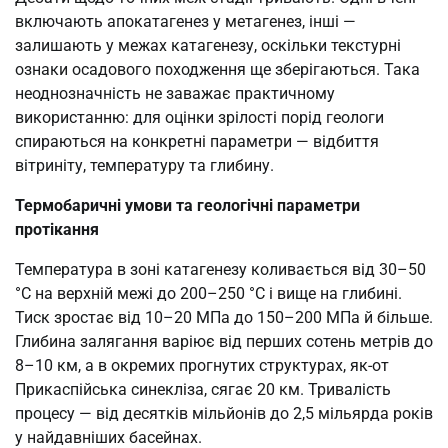
включають апокатагенез у метагенез, інші —
залишають у межах катагенезу, оскільки текстурні
ознаки осадового походження ще зберігаються. Така
неоднозначність не заважає практичному
використанню: для оцінки зрілості порід геологи
спираються на конкретні параметри — відбиття
вітриніту, температуру та глибину.
Термобаричні умови та геологічні параметри
протікання
Температура в зоні катагенезу коливається від 30–50
°C на верхній межі до 200–250 °C і вище на глибині.
Тиск зростає від 10–20 МПа до 150–200 МПа й більше.
Глибина залягання варіює від перших сотень метрів до
8–10 км, а в окремих прогнутих структурах, як-от
Прикаспійська синекліза, сягає 20 км. Тривалість
процесу — від десятків мільйонів до 2,5 мільярда років
у найдавніших басейнах.