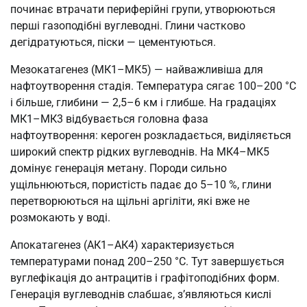
починає втрачати периферійні групи, утворюються
перші газоподібні вуглеводні. Глини частково
дегідратуються, піски — цементуються.
Мезокатагенез (МК1–МК5) — найважливіша для
нафтоутворення стадія. Температура сягає 100–200 °C
і більше, глибини — 2,5–6 км і глибше. На градаціях
МК1–МК3 відбувається головна фаза
нафтоутворення: кероген розкладається, виділяється
широкий спектр рідких вуглеводнів. На МК4–МК5
домінує генерація метану. Породи сильно
ущільнюються, пористість падає до 5–10 %, глини
перетворюються на щільні аргіліти, які вже не
розмокають у воді.
Апокатагенез (АК1–АК4) характеризується
температурами понад 200–250 °C. Тут завершується
вуглефікація до антрацитів і графітоподібних форм.
Генерація вуглеводнів слабшає, з’являються кислі