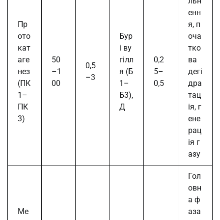
льн
енн
Пр
я, п
ото
Бур
оча
кат
і ву
тко
аге
50
гілл
0,2
ва
0,5
нез
–1
я (Б
5–
дегі
–3
(ПК
00
1–
0,5
дра
1–
Б3),
тац
ПК
Д
ія, г
3)
ене
рац
ія г
азу
Гол
овн
а ф
Ме
аза