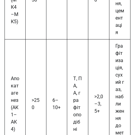
ня,
К4
цем
–М
ент
К5)
аці
я
Гра
фіт
иза
ція,
сух
Апо
Т, П
ий г
кат
А,
аз,
аге
А, г
>2,0
наб
нез
>25
6–
ра
–3,
ли
(АК
0
10+
фіт
5+
жен
1–
опо
ня
АК
діб
до
4)
ні
мет