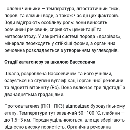
Головні чинники — температура, літостатичний тиск,
порові та елізійні води, а також час дії цих факторів.
Води відіграють особливу роль: вони виносять
розчинені речовини, сприяють цементації та
метасоматозу. У закритій системі порода «дозріває»,
мінерали переходять у стійкіші форми, а органічна
речовина розкладається з утворенням вуглеводнів.
Стадії катагенезу за шкалою Вассоевича
Шкала, розроблена Вассоевичем та його учнями,
базується на ступені вуглефікації органічної речовини
та відбитті вітриніту (Ro). Вона включає три підстадії з
дванадцятьма градаціями.
Протокатагенез (ПК1–ПК3) відповідає буровугільному
етапу. Температури тут зазвичай 50–100 °C, глибини —
до 1,5–3 км. Породи ущільнюються, але ще зберігають
відносно високу пористість. Органічна речовина