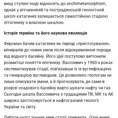
вищі ступені іноді відносять до anchimetamorphism,
однак у вітчизняній та пострадянській геологічній
школі катагенез залишається самостійною стадією
літогенезу з власною шкалою.
Історія терміна та його наукова еволюція
Ферсман бачив катагенез як період «пристосування»
мінералів до нових умов після відокремлення породи
від водного басейну. Його ідеї поступово витіснили
розмитіші поняття епігенезу. Вассоевич у 1960-х роках
систематизував стадії, пов’язавши їх із вуглефікацією
та генерацією вуглеводнів. Це дозволило геологам не
лише описувати зміни, а й прогнозувати, де саме в
розрізі осадового басейну варто шукати нафту чи газ.
Сьогодні шкала Вассоевича з градаціями ПК, МК та АК
широко застосовується в нафтогазовій геології
України та світу.
Дебати щодо точних меж стадії тривають. Одні вчені