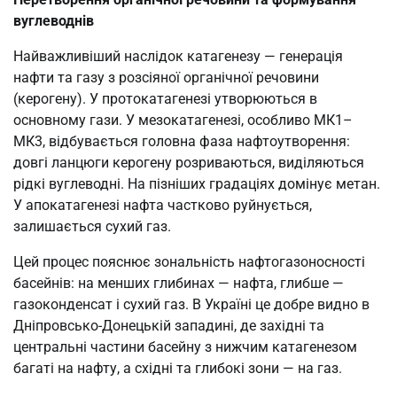
вуглеводнів
Найважливіший наслідок катагенезу — генерація
нафти та газу з розсіяної органічної речовини
(керогену). У протокатагенезі утворюються в
основному гази. У мезокатагенезі, особливо МК1–
МК3, відбувається головна фаза нафтоутворення:
довгі ланцюги керогену розриваються, виділяються
рідкі вуглеводні. На пізніших градаціях домінує метан.
У апокатагенезі нафта частково руйнується,
залишається сухий газ.
Цей процес пояснює зональність нафтогазоносності
басейнів: на менших глибинах — нафта, глибше —
газоконденсат і сухий газ. В Україні це добре видно в
Дніпровсько-Донецькій западині, де західні та
центральні частини басейну з нижчим катагенезом
багаті на нафту, а східні та глибокі зони — на газ.