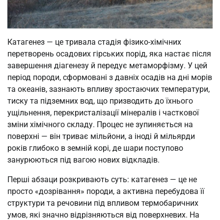
Катагенез — це тривала стадія фізико-хімічних
перетворень осадових гірських порід, яка настає після
завершення діагенезу й передує метаморфізму. У цей
період породи, сформовані з давніх осадів на дні морів
та океанів, зазнають впливу зростаючих температури,
тиску та підземних вод, що призводить до їхнього
ущільнення, перекристалізації мінералів і часткової
зміни хімічного складу. Процес не зупиняється на
поверхні — він триває мільйони, а іноді й мільярди
років глибоко в земній корі, де шари поступово
занурюються під вагою нових відкладів.
Перші абзаци розкривають суть: катагенез — це не
просто «дозрівання» породи, а активна перебудова її
структури та речовини під впливом термобаричних
умов, які значно відрізняються від поверхневих. На