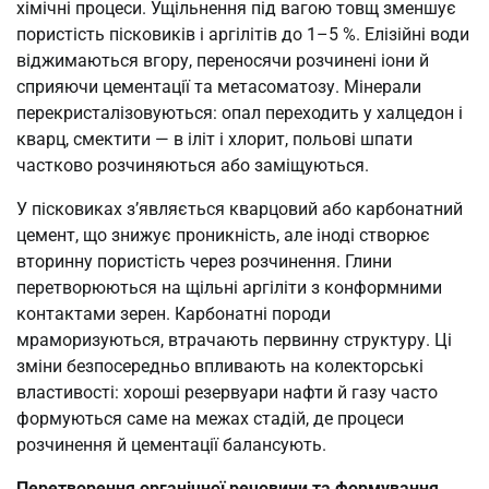
хімічні процеси. Ущільнення під вагою товщ зменшує
пористість пісковиків і аргілітів до 1–5 %. Елізійні води
віджимаються вгору, переносячи розчинені іони й
сприяючи цементації та метасоматозу. Мінерали
перекристалізовуються: опал переходить у халцедон і
кварц, смектити — в іліт і хлорит, польові шпати
частково розчиняються або заміщуються.
У пісковиках з’являється кварцовий або карбонатний
цемент, що знижує проникність, але іноді створює
вторинну пористість через розчинення. Глини
перетворюються на щільні аргіліти з конформними
контактами зерен. Карбонатні породи
мраморизуються, втрачають первинну структуру. Ці
зміни безпосередньо впливають на колекторські
властивості: хороші резервуари нафти й газу часто
формуються саме на межах стадій, де процеси
розчинення й цементації балансують.
Перетворення органічної речовини та формування