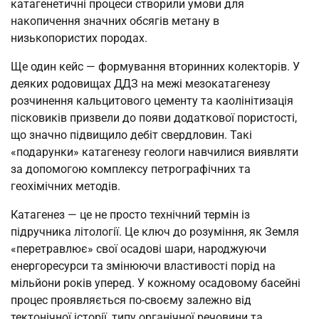
катагенетичні процеси створили умови для
накопичення значних обсягів метану в
низькопористих породах.
Ще один кейс — формування вторинних колекторів. У
деяких родовищах ДДЗ на межі мезокатагенезу
розчинення кальцитового цементу та каолінітизація
пісковиків призвели до появи додаткової пористості,
що значно підвищило дебіт свердловин. Такі
«подарунки» катагенезу геологи навчилися виявляти
за допомогою комплексу петрографічних та
геохімічних методів.
Катагенез — це не просто технічний термін із
підручника літології. Це ключ до розуміння, як Земля
«перетравлює» свої осадові шари, народжуючи
енергоресурси та змінюючи властивості порід на
мільйони років уперед. У кожному осадовому басейні
процес проявляється по-своєму залежно від
тектонічної історії, типу органічної речовини та