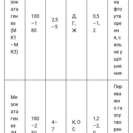
зок
на
ата
фто
ген
100
Д,
0,5
утв
2,5
ез
–1
Г,
–1,
оре
–5
(М
80
Ж
2
нн
К1
я, с
–М
иль
К3)
не у
щіл
ьне
ння
Пер
ева
Ме
жн
зок
о га
ата
зоу
ген
180
1,2
4–
К, О
тво
ез
–2
–2,
7
С
рен
(М
50
0