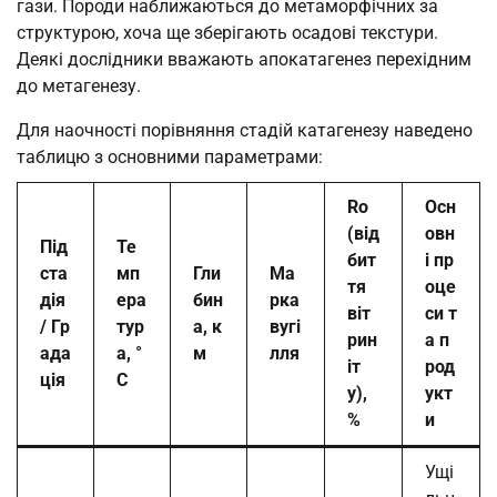
гази. Породи наближаються до метаморфічних за
структурою, хоча ще зберігають осадові текстури.
Деякі дослідники вважають апокатагенез перехідним
до метагенезу.
Для наочності порівняння стадій катагенезу наведено
таблицю з основними параметрами:
Ro
Осн
(від
овн
Під
Те
бит
і пр
ста
мп
Гли
Ма
тя
оце
дія
ера
бин
рка
віт
си т
/ Гр
тур
а, к
вугі
рин
а п
ада
а, °
м
лля
іт
род
ція
C
у),
укт
%
и
Ущі