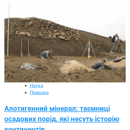
Наука
Природа
Алотигенний мінерал: таємниці
осадових порід, які несуть історію
континентів