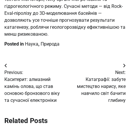
гідрогеологічного режиму. Сучасні методи — від Rock-
Eval-піролізу до 3D-моделювання басейнів —
дозволяють усе точніше прогнозувати результати
катагенезу, роблячи геологорозвідку ефективнішою та
менш ризикованою.
Posted in
Наука
,
Природа
Post
Previous:
Next:
navigation
Каситерит: алмазний
Катаграфії: забуте
камінь олова, що став
мистецтво нарису, яке
основою бронзового віку
навчило світ бачити
та сучасної електроніки
глибину
Related Posts