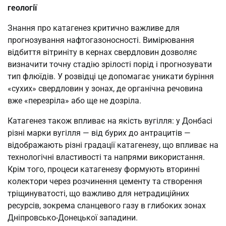
геології
Знання про катагенез критично важливе для
прогнозування нафтогазоносності. Вимірювання
відбиття вітриніту в кернах свердловин дозволяє
визначити точну стадію зрілості порід і прогнозувати
тип флюїдів. У розвідці це допомагає уникати буріння
«сухих» свердловин у зонах, де органічна речовина
вже «перезріла» або ще не дозріла.
Катагенез також впливає на якість вугілля: у Донбасі
різні марки вугілля — від бурих до антрацитів —
відображають різні градації катагенезу, що впливає на
технологічні властивості та напрями використання.
Крім того, процеси катагенезу формують вторинні
колектори через розчинення цементу та створення
тріщинуватості, що важливо для нетрадиційних
ресурсів, зокрема сланцевого газу в глибоких зонах
Дніпровсько-Донецької западини.