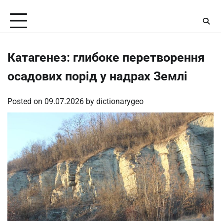
Skip
Friday, August 7, 2026
to
content
Катагенез: глибоке перетворення
осадових порід у надрах Землі
Posted on
09.07.2026
by
dictionarygeo