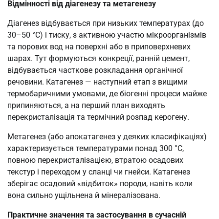
Відмінності від діагенезу та метагенезу
Діагенез відбувається при низьких температурах (до
30–50 °C) і тиску, з активною участю мікроорганізмів
та порових вод на поверхні або в приповерхневих
шарах. Тут формуються конкреції, ранній цемент,
відбувається часткове розкладання органічної
речовини. Катагенез — наступний етап з вищими
термобаричними умовами, де біогенні процеси майже
припиняються, а на перший план виходять
перекристалізація та термічний розпад керогену.
Метагенез (або апокатагенез у деяких класифікаціях)
характеризується температурами понад 300 °C,
повною перекристалізацією, втратою осадових
текстур і переходом у сланці чи гнейси. Катагенез
зберігає осадовий «відбиток» породи, навіть коли
вона сильно ущільнена й мінералізована.
Практичне значення та застосування в сучасній