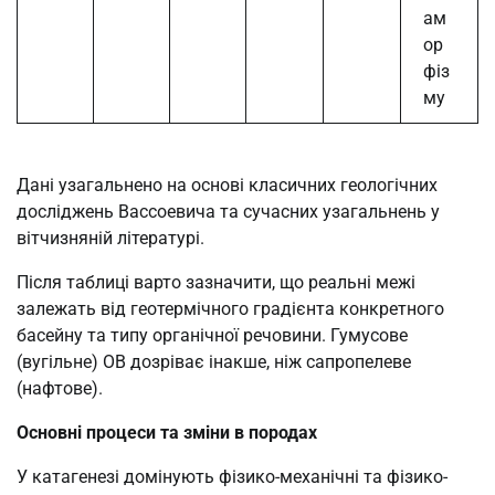
ам
ор
фіз
му
Дані узагальнено на основі класичних геологічних
досліджень Вассоевича та сучасних узагальнень у
вітчизняній літературі.
Після таблиці варто зазначити, що реальні межі
залежать від геотермічного градієнта конкретного
басейну та типу органічної речовини. Гумусове
(вугільне) ОВ дозріває інакше, ніж сапропелеве
(нафтове).
Основні процеси та зміни в породах
У катагенезі домінують фізико-механічні та фізико-