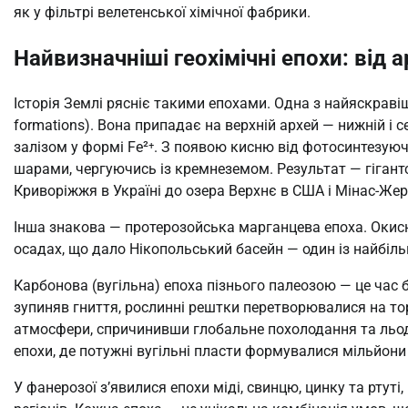
як у фільтрі велетенської хімічної фабрики.
Найвизначніші геохімічні епохи: від
Історія Землі рясніє такими епохами. Одна з найяскравіш
formations). Вона припадає на верхній архей — нижній і 
залізом у формі Fe²⁺. З появою кисню від фотосинтезуюч
шарами, чергуючись із кремнеземом. Результат — гігантс
Криворіжжя в Україні до озера Верхнє в США і Мінас-Жера
Інша знакова — протерозойська марганцева епоха. Окис
осадах, що дало Нікопольський басейн — один із найбільш
Карбонова (вугільна) епоха пізнього палеозою — це час б
зупиняв гниття, рослинні рештки перетворювалися на торф
атмосфери, спричинивши глобальне похолодання та льодо
епохи, де потужні вугільні пласти формувалися мільйони 
У фанерозої з’явилися епохи міді, свинцю, цинку та ртуті