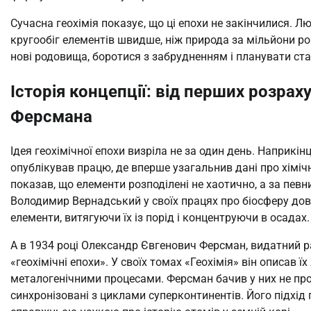
Сучасна геохімія показує, що ці епохи не закінчилися. 
кругообіг елементів швидше, ніж природа за мільйони ро
нові родовища, боротися з забрудненням і планувати ст
Історія концепції: від перших розрах
Ферсмана
Ідея геохімічної епохи визріла не за один день. Наприкі
опублікував працю, де вперше узагальнив дані про хімічн
показав, що елементи розподілені не хаотично, а за пе
Володимир Вернадський у своїх працях про біосферу дові
елементи, витягуючи їх із порід і концентруючи в осадах.
А в 1934 році Олександр Євгенович Ферсман, видатний ра
«геохімічні епохи». У своїх томах «Геохімія» він описав їх
металогенічними процесами. Ферсман бачив у них не просто
синхронізовані з циклами суперконтинентів. Його підхід 