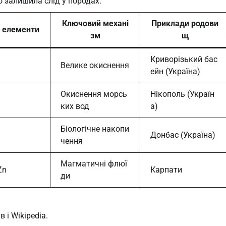
о залишила слід у породах.
Ключовий механі
Приклади родови
і елементи
зм
щ
Криворізький бас
Велике окиснення
ейн (Україна)
Окиснення морсь
Нікополь (Україн
ких вод
а)
Біологічне накопи
Донбас (Україна)
чення
Магматичні флюї
Zn
Карпати
ди
 і Wikipedia.