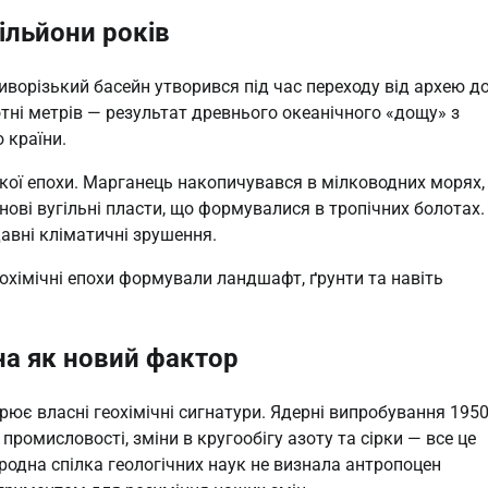
мільйони років
иворізький басейн утворився під час переходу від архею д
тні метрів — результат древнього океанічного «дощу» з
 країни.
ої епохи. Марганець накопичувався в мілководних морях,
нові вугільні пласти, що формувалися в тропічних болотах.
давні кліматичні зрушення.
еохімічні епохи формували ландшафт, ґрунти та навіть
на як новий фактор
рює власні геохімічні сигнатури. Ядерні випробування 1950
промисловості, зміни в кругообігу азоту та сірки — все це
родна спілка геологічних наук не визнала антропоцен