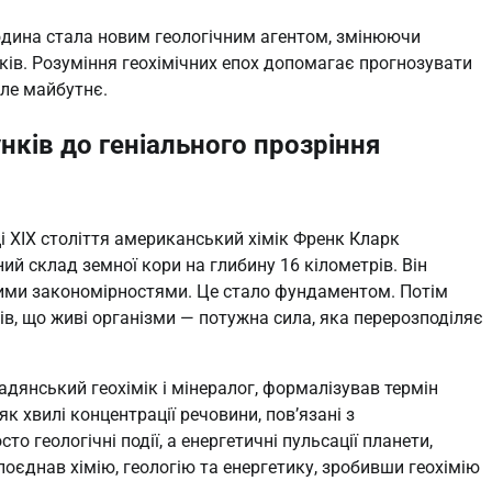
Людина стала новим геологічним агентом, змінюючи
ків. Розуміння геохімічних епох допомагає прогнозувати
але майбутнє.
унків до геніального прозріння
нці XIX століття американський хімік Френк Кларк
ий склад земної кори на глибину 16 кілометрів. Він
вними закономірностями. Це стало фундаментом. Потім
в, що живі організми — потужна сила, яка перерозподіляє
дянський геохімік і мінералог, формалізував термін
 як хвилі концентрації речовини, пов’язані з
 геологічні події, а енергетичні пульсації планети,
поєднав хімію, геологію та енергетику, зробивши геохімію