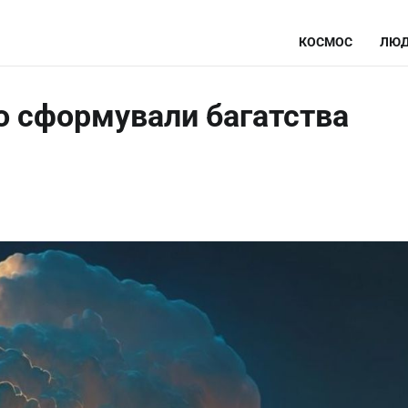
КОСМОС
ЛЮД
що сформували багатства