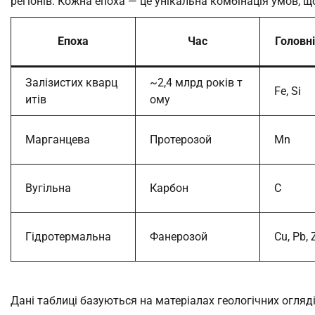
регіонів. Кожна епоха — це унікальна комбінація умов, щ
Епоха
Час
Головн
Залізистих кварц
~2,4 млрд років т
Fe, Si
итів
ому
Марганцева
Протерозой
Mn
Вугільна
Карбон
C
Гідротермальна
Фанерозой
Cu, Pb, 
Дані таблиці базуються на матеріалах геологічних оглядів