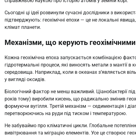
справжньою наукою про історію атомів у земній корі.
Сьогодні ці ідеї розвинули сучасні дослідники з викори
підтверджують: геохімічні епохи — це не локальні явища
клімат планети.
Механізми, що керують геохімічним
Кожна геохімічна епоха запускається комбінацією факто
гідротермальні процеси, які виносять метали з мантії в
середовища. Наприклад, коли в океанах з’являється віль
у вигляді оксидів.
Біологічний фактор не менш важливий. Ціанобактерії пі
років тому) виробили кисень, що радикально змінив геох
формуючи вугілля. Третій механізм — седиментація і діаг
перетворюючись на руди під тиском і температурою.
Не забуваймо про кліматичні цикли. Глобальне потеплінн
вивітрювання та міграцію елементів. Усе це створює геох