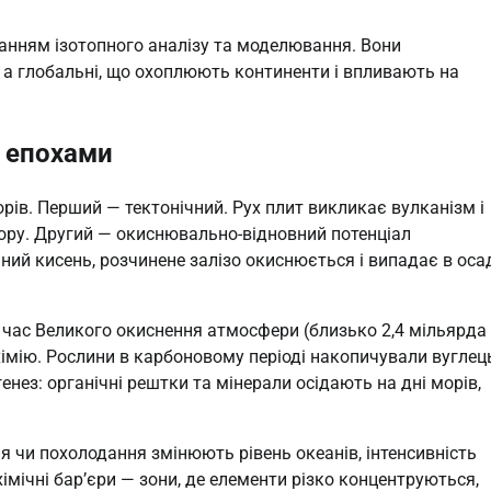
станням ізотопного аналізу та моделювання. Вони
, а глобальні, що охоплюють континенти і впливають на
и епохами
рів. Перший — тектонічний. Рух плит викликає вулканізм і
 кору. Другий — окиснювально-відновний потенціал
ний кисень, розчинене залізо окиснюється і випадає в оса
д час Великого окиснення атмосфери (близько 2,4 мільярда
імію. Рослини в карбоновому періоді накопичували вуглець
енез: органічні рештки та мінерали осідають на дні морів,
я чи похолодання змінюють рівень океанів, інтенсивність
імічні бар’єри — зони, де елементи різко концентруються,