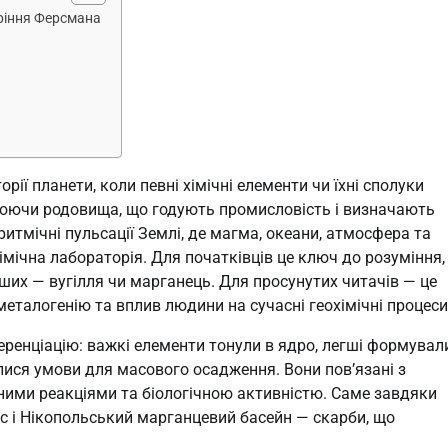
зріння Ферсмана
орії планети, коли певні хімічні елементи чи їхні сполуки
рюючи родовища, що годують промисловість і визначають
ритмічні пульсації Землі, де магма, океани, атмосфера та
імічна лабораторія. Для початківців це ключ до розуміння,
інших — вугілля чи марганець. Для просунутих читачів — це
металогенію та вплив людини на сучасні геохімічні процеси
ренціацію: важкі елементи тонули в ядро, легші формувал
илися умови для масового осадження. Вони пов’язані з
ними реакціями та біологічною активністю. Саме завдяки
с і Нікопольський марганцевий басейн — скарби, що