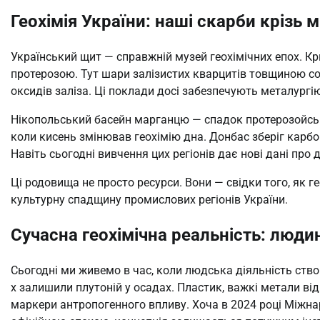
Геохімія України: наші скарби крізь 
Український щит — справжній музей геохімічних епох. Кр
протерозою. Тут шари залізистих кварцитів товщиною со
оксидів заліза. Ці поклади досі забезпечують металургію
Нікопольський басейн марганцю — спадок протерозойськ
коли кисень змінював геохімію дна. Донбас зберіг карбо
Навіть сьогодні вивчення цих регіонів дає нові дані про 
Ці родовища не просто ресурси. Вони — свідки того, як г
культурну спадщину промислових регіонів України.
Сучасна геохімічна реальність: люди
Сьогодні ми живемо в час, коли людська діяльність ство
х залишили плутоній у осадах. Пластик, важкі метали від 
маркери антропогенного впливу. Хоча в 2024 році Міжна