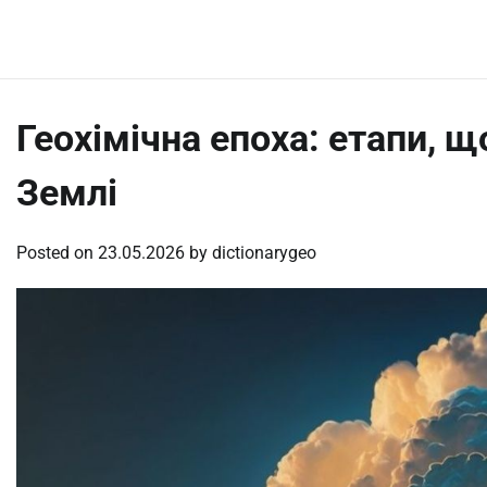
Skip
Friday, August 7, 2026
to
content
Геохімічна епоха: етапи, 
Землі
Posted on
23.05.2026
by
dictionarygeo