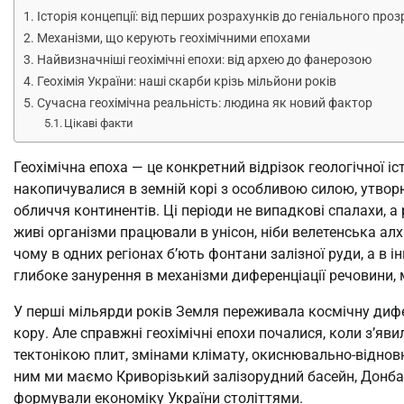
Історія концепції: від перших розрахунків до геніального про
Механізми, що керують геохімічними епохами
Найвизначніші геохімічні епохи: від архею до фанерозою
Геохімія України: наші скарби крізь мільйони років
Сучасна геохімічна реальність: людина як новий фактор
Цікаві факти
Геохімічна епоха — це конкретний відрізок геологічної іст
накопичувалися в земній корі з особливою силою, утво
обличчя континентів. Ці періоди не випадкові спалахи, а 
живі організми працювали в унісон, ніби велетенська алх
чому в одних регіонах б’ють фонтани залізної руди, а в 
глибоке занурення в механізми диференціації речовини, 
У перші мільярди років Земля переживала космічну дифе
кору. Але справжні геохімічні епохи почалися, коли з’яв
тектонікою плит, змінами клімату, окиснювально-віднов
ним ми маємо Криворізький залізорудний басейн, Донба
формували економіку України століттями.