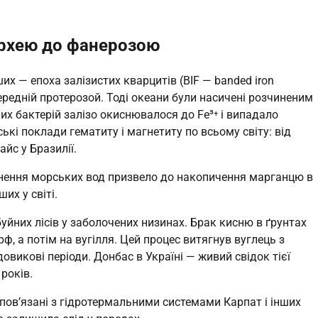
 архею до фанерозою
их — епоха залізистих кварцитів (BIF — banded iron
середній протерозой. Тоді океани були насичені розчиненим
их бактерій залізо окиснювалося до Fe³⁺ і випадало
ькі поклади гематиту і магнетиту по всьому світу: від
йс у Бразилії.
нення морських вод призвело до накопичення марганцю в
их у світі.
уйних лісів у заболочених низинах. Брак кисню в ґрунтах
, а потім на вугілля. Цей процес витягнув вуглець з
викові періоди. Донбас в Україні — живий свідок тієї
років.
, пов’язані з гідротермальними системами Карпат і інших