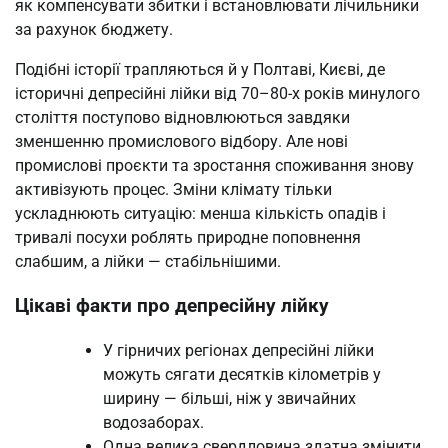
як компенсувати збитки і встановлювати лічильники
за рахунок бюджету.
Подібні історії трапляються й у Полтаві, Києві, де
історичні депресійні лійки від 70–80-х років минулого
століття поступово відновлюються завдяки
зменшенню промислового відбору. Але нові
промислові проєкти та зростання споживання знову
активізують процес. Зміни клімату тільки
ускладнюють ситуацію: менша кількість опадів і
тривалі посухи роблять природне поповнення
слабшим, а лійки — стабільнішими.
Цікаві факти про депресійну лійку
У гірничих регіонах депресійні лійки
можуть сягати десятків кілометрів у
ширину — більші, ніж у звичайних
водозаборах.
Одна велика свердловина здатна змінити