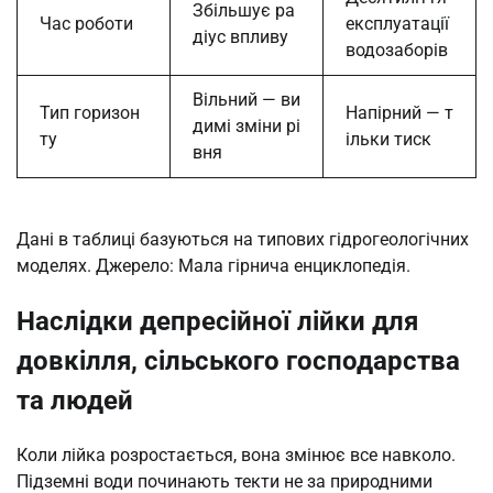
Збільшує ра
Час роботи
експлуатації
діус впливу
водозаборів
Вільний — ви
Тип горизон
Напірний — т
димі зміни рі
ту
ільки тиск
вня
Дані в таблиці базуються на типових гідрогеологічних
моделях. Джерело: Мала гірнича енциклопедія.
Наслідки депресійної лійки для
довкілля, сільського господарства
та людей
Коли лійка розростається, вона змінює все навколо.
Підземні води починають текти не за природними