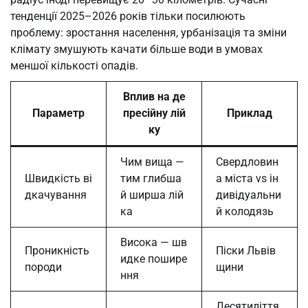
тенденції 2025–2026 років тільки посилюють
проблему: зростання населення, урбанізація та зміни
клімату змушують качати більше води в умовах
меншої кількості опадів.
Вплив на де
Параметр
пресійну лій
Приклад
ку
Чим вища —
Свердловин
Швидкість ві
тим глибша
а міста vs ін
дкачування
й ширша лій
дивідуальни
ка
й колодязь
Висока — шв
Проникність
Піски Львів
идке пошире
породи
щини
ння
Десятиліття