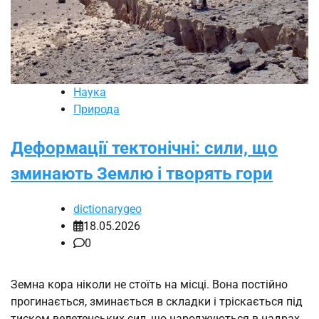
Наука
Природа
Деформації тектонічні: сили, що
зминають Землю і творять гори
dictionarygeo
18.05.2026
0
Земна кора ніколи не стоїть на місці. Вона постійно
прогинається, зминається в складки і тріскається під
тиском велетенських сил, що народжуються в надрах.