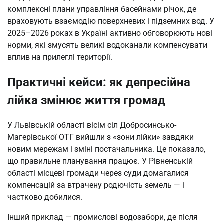
комплексні плани управління басейнами річок, де
враховують взаємодію поверхневих і підземних вод. У
2025–2026 роках в Україні активно обговорюють нові
норми, які змусять великі водоканали компенсувати
вплив на прилеглі території.
Практичні кейси: як депресійна
лійка змінює життя громад
У Львівській області вісім сіл Добросинсько-
Магерівської ОТГ вийшли з «зони лійки» завдяки
новим мережам і зміні постачальника. Це показало,
що правильне планування працює. У Рівненській
області місцеві громади через суди домагалися
компенсацій за втрачену родючість земель — і
частково добилися.
Інший приклад — промислові водозабори, де після