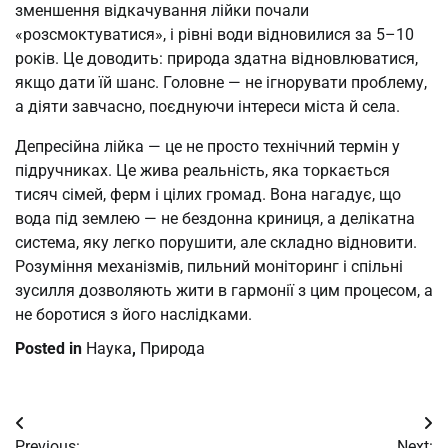
зменшення відкачування лійки почали
«розсмоктуватися», і рівні води відновилися за 5–10
років. Це доводить: природа здатна відновлюватися,
якщо дати їй шанс. Головне — не ігнорувати проблему,
а діяти завчасно, поєднуючи інтереси міста й села.
Депресійна лійка — це не просто технічний термін у
підручниках. Це жива реальність, яка торкається
тисяч сімей, ферм і цілих громад. Вона нагадує, що
вода під землею — не бездонна криниця, а делікатна
система, яку легко порушити, але складно відновити.
Розуміння механізмів, пильний моніторинг і спільні
зусилля дозволяють жити в гармонії з цим процесом, а
не боротися з його наслідками.
Posted in
Наука
,
Природа
Post
Previous:
Next: