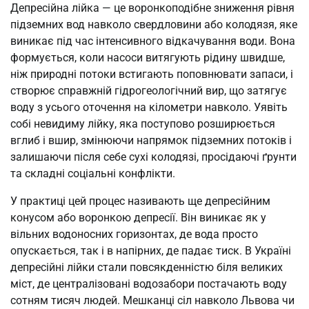
Депресійна лійка — це воронкоподібне зниження рівня
підземних вод навколо свердловини або колодязя, яке
виникає під час інтенсивного відкачування води. Вона
формується, коли насоси витягують рідину швидше,
ніж природні потоки встигають поповнювати запаси, і
створює справжній гідрогеологічний вир, що затягує
воду з усього оточення на кілометри навколо. Уявіть
собі невидиму лійку, яка поступово розширюється
вглиб і вшир, змінюючи напрямок підземних потоків і
залишаючи після себе сухі колодязі, просідаючі ґрунти
та складні соціальні конфлікти.
У практиці цей процес називають ще депресійним
конусом або воронкою депресії. Він виникає як у
вільних водоносних горизонтах, де вода просто
опускається, так і в напірних, де падає тиск. В Україні
депресійні лійки стали повсякденністю біля великих
міст, де централізовані водозабори постачають воду
сотням тисяч людей. Мешканці сіл навколо Львова чи