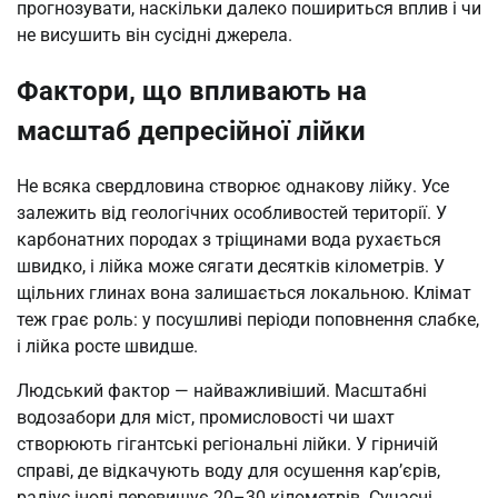
прогнозувати, наскільки далеко пошириться вплив і чи
не висушить він сусідні джерела.
Фактори, що впливають на
масштаб депресійної лійки
Не всяка свердловина створює однакову лійку. Усе
залежить від геологічних особливостей території. У
карбонатних породах з тріщинами вода рухається
швидко, і лійка може сягати десятків кілометрів. У
щільних глинах вона залишається локальною. Клімат
теж грає роль: у посушливі періоди поповнення слабке,
і лійка росте швидше.
Людський фактор — найважливіший. Масштабні
водозабори для міст, промисловості чи шахт
створюють гігантські регіональні лійки. У гірничій
справі, де відкачують воду для осушення кар’єрів,
радіус іноді перевищує 20–30 кілометрів. Сучасні