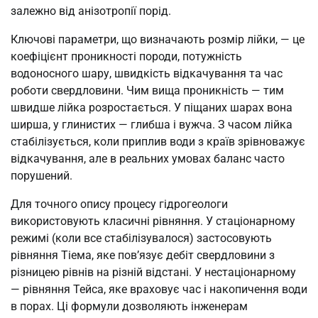
залежно від анізотропії порід.
Ключові параметри, що визначають розмір лійки, — це
коефіцієнт проникності породи, потужність
водоносного шару, швидкість відкачування та час
роботи свердловини. Чим вища проникність — тим
швидше лійка розростається. У піщаних шарах вона
ширша, у глинистих — глибша і вужча. З часом лійка
стабілізується, коли приплив води з країв зрівноважує
відкачування, але в реальних умовах баланс часто
порушений.
Для точного опису процесу гідрогеологи
використовують класичні рівняння. У стаціонарному
режимі (коли все стабілізувалося) застосовують
рівняння Тіема, яке пов’язує дебіт свердловини з
різницею рівнів на різній відстані. У нестаціонарному
— рівняння Тейса, яке враховує час і накопичення води
в порах. Ці формули дозволяють інженерам