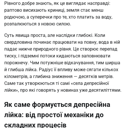
Рівного добре знають, як це виглядає насправді:
раптово висихають криниці, земля стає менш
родючою, а суперечки про те, хто платить за воду,
розпалюються з новою силою.
Суть явища проста, але наслідки глибокі. Коли
свердловина починає працювати на повну, вода в ній
падає нижче природного рівня. Це створює перепад
тиску, і підземні потоки кидаються заповнювати
порожнечу. Чим потужніше відкачування, тим ширша
й глибша лійка. Радіус її впливу може сягати кількох
кілометрів, а глибина зниження — десятків метрів.
Саме так утворюються ті самі «села депресійної
лійки», про які говорять у новинах уже десятиліттями.
Як саме формується депресійна
лійка: від простої механіки до
складних процесів