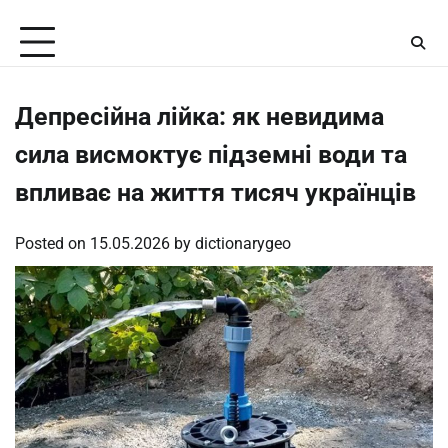
Skip
Saturday, August 8, 2026
to
content
Депресійна лійка: як невидима
сила висмоктує підземні води та
впливає на життя тисяч українців
Posted on
15.05.2026
by
dictionarygeo