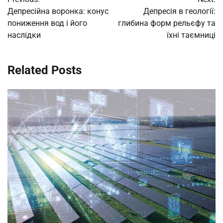
navigation
Депресійна воронка: конус
Депресія в геології:
пониження вод і його
глибина форм рельєфу та
наслідки
їхні таємниці
Related Posts