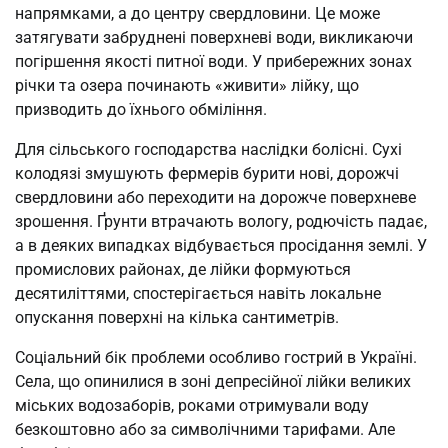
напрямками, а до центру свердловини. Це може
затягувати забруднені поверхневі води, викликаючи
погіршення якості питної води. У прибережних зонах
річки та озера починають «живити» лійку, що
призводить до їхнього обміління.
Для сільського господарства наслідки болісні. Сухі
колодязі змушують фермерів бурити нові, дорожчі
свердловини або переходити на дорожче поверхневе
зрошення. Ґрунти втрачають вологу, родючість падає,
а в деяких випадках відбувається просідання землі. У
промислових районах, де лійки формуються
десятиліттями, спостерігається навіть локальне
опускання поверхні на кілька сантиметрів.
Соціальний бік проблеми особливо гострий в Україні.
Села, що опинилися в зоні депресійної лійки великих
міських водозаборів, роками отримували воду
безкоштовно або за символічними тарифами. Але