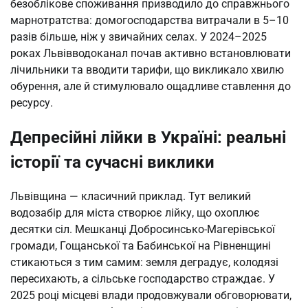
безоблікове споживання призводило до справжнього
марнотратства: домогосподарства витрачали в 5–10
разів більше, ніж у звичайних селах. У 2024–2025
роках Львівводоканал почав активно встановлювати
лічильники та вводити тарифи, що викликало хвилю
обурення, але й стимулювало ощадливе ставлення до
ресурсу.
Депресійні лійки в Україні: реальні
історії та сучасні виклики
Львівщина — класичний приклад. Тут великий
водозабір для міста створює лійку, що охоплює
десятки сіл. Мешканці Добросинсько-Магерівської
громади, Гощанської та Бабинської на Рівненщині
стикаються з тим самим: земля деградує, колодязі
пересихають, а сільське господарство страждає. У
2025 році місцеві влади продовжували обговорювати,