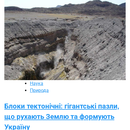
Наука
Природа
Блоки тектонічні: гігантські пазли,
що рухають Землю та формують
Україну