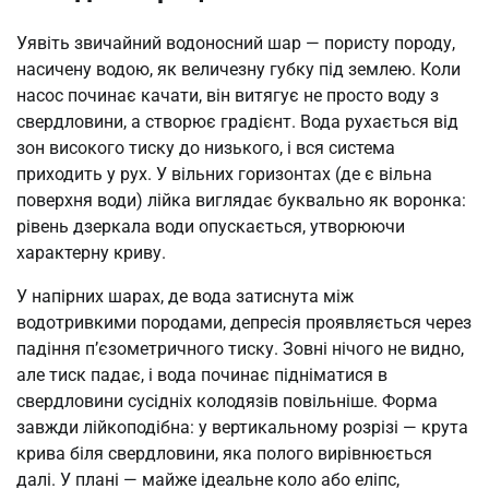
Уявіть звичайний водоносний шар — пористу породу,
насичену водою, як величезну губку під землею. Коли
насос починає качати, він витягує не просто воду з
свердловини, а створює градієнт. Вода рухається від
зон високого тиску до низького, і вся система
приходить у рух. У вільних горизонтах (де є вільна
поверхня води) лійка виглядає буквально як воронка:
рівень дзеркала води опускається, утворюючи
характерну криву.
У напірних шарах, де вода затиснута між
водотривкими породами, депресія проявляється через
падіння п’єзометричного тиску. Зовні нічого не видно,
але тиск падає, і вода починає підніматися в
свердловини сусідніх колодязів повільніше. Форма
завжди лійкоподібна: у вертикальному розрізі — крута
крива біля свердловини, яка полого вирівнюється
далі. У плані — майже ідеальне коло або еліпс,