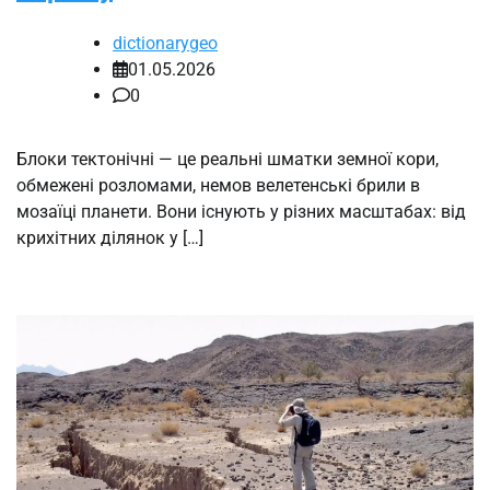
dictionarygeo
01.05.2026
0
Блоки тектонічні — це реальні шматки земної кори,
обмежені розломами, немов велетенські брили в
мозаїці планети. Вони існують у різних масштабах: від
крихітних ділянок у […]