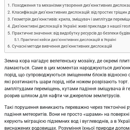
Походження та механізми утворення диз’юнктивних дислока
Класифікація диз’юнктивних дислокацій: від простих тріщин 
Геометрія диз’юнктивів: крила, зміщувач і амплітуди переміщ
Диз’юнктивні дислокації в Україні: живі приклади з нашої геол
Практичне значення: від видобутку ресурсів до безпеки буді
Практичні кейси диз’юнктивних дислокацій в Україні
Сучасні методи вивчення диз’юнктивних дислокацій
Земна кора нагадує велетенську мозаїку, де окремі плит
ламаються. Саме в цих моментах народжуються диз’юнкти
порід, що супроводжуються зміщенням блоків відносно о
які розтинають шари порід, ніби ножем розрізають торт.
амплітудами переміщень, кутами падіння зміщувача й г
розрив шляхом для нафти чи джерелом землетрусів.
Такі порушення виникають переважно через тектонічні ру
падіння метеоритів. Вони не просто «шрами» на поверхні
керують міграцією підземних вод і вуглеводнів, а в Украї
виснажених родовищах. Розуміння їхньої природи допомаг