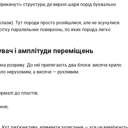
ерекинуті» структури, де верхні шари порід буквально
лази). Тут породи просто розійшлися, але не зсунулися.
сітку паралельних поверхонь, по яких порода легко
увач і амплітуди переміщень
на розриву. До неї прилягають два блоки: висяче крило
ило нерухомим, а висяче — рухливим.
рмалі до пластів;
ння;
. Кут диз’юнктиву, елементи залягання — усе це вимірюють