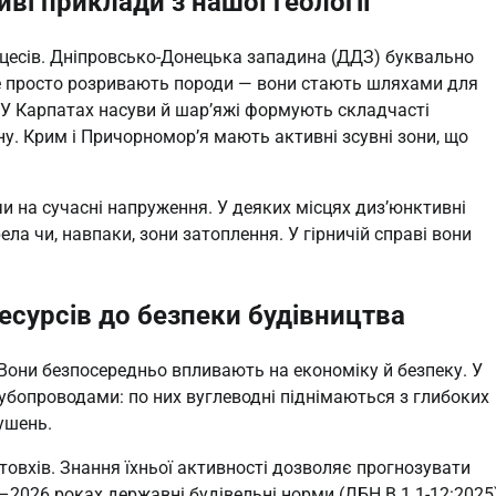
иві приклади з нашої геології
оцесів. Дніпровсько-Донецька западина (ДДЗ) буквально
е просто розривають породи — вони стають шляхами для
и. У Карпатах насуви й шар’яжі формують складчасті
у. Крим і Причорномор’я мають активні зсувні зони, що
и на сучасні напруження. У деяких місцях диз’юнктивні
а чи, навпаки, зони затоплення. У гірничій справі вони
есурсів до безпеки будівництва
 Вони безпосередньо впливають на економіку й безпеку. У
убопроводами: по них вуглеводні піднімаються з глибоких
ушень.
товхів. Знання їхньої активності дозволяє прогнозувати
5–2026 роках державні будівельні норми (ДБН В.1.1-12:2025