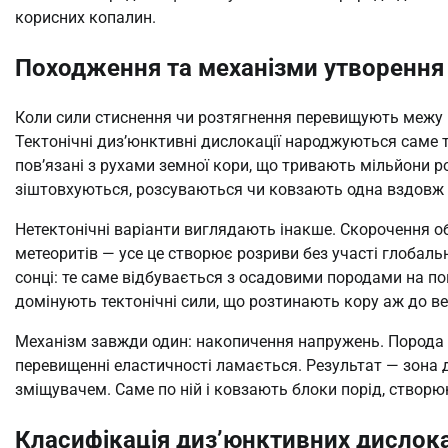
корисних копалин.
Походження та механізми утворення
Коли сили стиснення чи розтягнення перевищують межу м
Тектонічні диз’юнктивні дислокації народжуються саме 
пов’язані з рухами земної кори, що тривають мільйони ро
зіштовхуються, розсуваються чи ковзають одна вздовж 
Нетектонічні варіанти виглядають інакше. Скорочення об’
метеоритів — усе це створює розриви без участі глобальн
сонці: те саме відбувається з осадовими породами на по
домінують тектонічні сили, що розтинають кору аж до вер
Механізм завжди один: накопичення напружень. Порода 
перевищенні еластичності ламається. Результат — зона
зміщувачем. Саме по ній і ковзають блоки порід, створ
Класифікація диз’юнктивних дислока