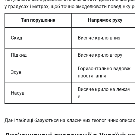
у градусах і метрах, щоб точно змоделювати поведінку ро
Тип порушення
Напрямок руху
Скид
Висяче крило вниз
Підкид
Висяче крило вгору
Горизонтально вздовж
Зсув
простягання
Висяче крило на лежач
Насув
е
Дані таблиці базуються на класичних геологічних описах (