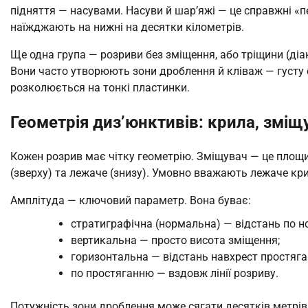
підняття — насувами. Насуви й шар’яжі — це справжні «п
наїжджають на нижні на десятки кілометрів.
Ще одна група — розриви без зміщення, або тріщини (діак
Вони часто утворюють зони дроблення й кліваж — густу 
розколюється на тонкі пластинки.
Геометрія диз’юнктивів: крила, зміщ
Кожен розрив має чітку геометрію. Зміщувач — це площи
(зверху) та лежаче (знизу). Умовно вважають лежаче кр
Амплітуда — ключовий параметр. Вона буває:
стратиграфічна (нормальна) — відстань по но
вертикальна — просто висота зміщення;
горизонтальна — відстань навхрест простяга
по простяганню — вздовж лінії розриву.
Потужність зони дроблення може сягати десятків метрів