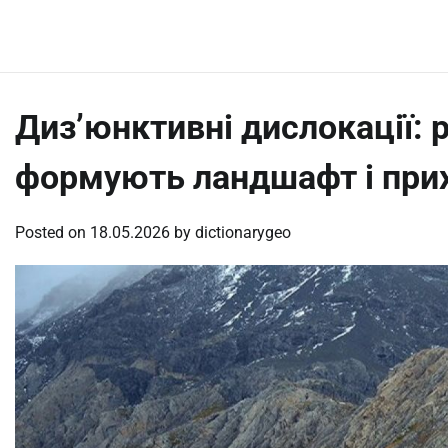
Skip
Friday, August 7, 2026
to
content
Диз’юнктивні дислокації: 
формують ландшафт і при
Posted on
18.05.2026
by
dictionarygeo