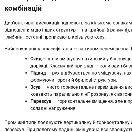
комбінацій
Диз’юнктивні дислокації поділяють за кількома ознаками
відношенням до інших структур — на крайові (граничні), 
глибинні, останні проникають крізь усю кору.
Найпопулярніша класифікація — за типом переміщення. В
Скид
— коли зміщувач нахилений у бік опущен
доріжці. Класичний приклад — коли один бло
Підкид
— рух відбувається по зміщувачу, нах
формуючи горсти й брилові структури.
Зсув
— чисто горизонтальне переміщення вис
ковзають паралельно лінії розриву, як вагони
Перезсув
— горизонтальне зміщення, але в п
складні напруження.
Проміжні типи поєднують вертикальну й горизонтальну ск
перезсув. При пологому падінні зміщувача все спрощуєть