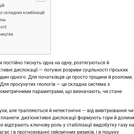
цій
до складних комбінацій
ень
огії
вництва
и постійно тиснуть одна на одну, розтягуються й
вні дислокації — потужні розриви суцільності гірських
дин одного. Для початківців це просто тріщини й розломи,
 Для просунутих геологів — це складна система з
еометричними параметрами, що визначають, чи стане
хи, але трапляються й нетектонічні — від вивітрювання чи
 планети: диз’юнктивні дислокації формують гори й долини
ні відіграють ключову роль у стабілізації видобутку газу н
ає і в прогнозуванні сейсмічних ризиків, і в пошуку