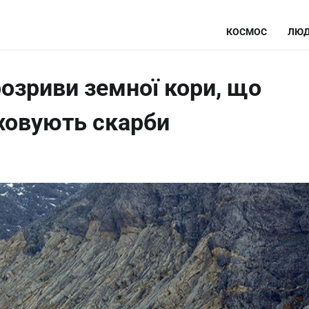
КОСМОС
ЛЮД
розриви земної кори, що
ховують скарби