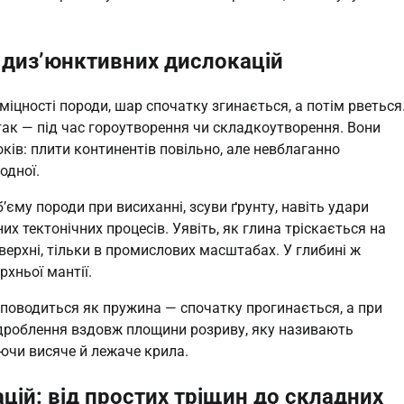
 диз’юнктивних дислокацій
іцності породи, шар спочатку згинається, а потім рветься
так — під час гороутворення чи складкоутворення. Вони
ків: плити континентів повільно, але невблаганно
одної.
єму породи при висиханні, зсуви ґрунту, навіть удари
их тектонічних процесів. Уявіть, як глина тріскається на
верхні, тільки в промислових масштабах. У глибині ж
хньої мантії.
поводиться як пружина — спочатку прогинається, а при
 дроблення вздовж площини розриву, яку називають
юючи висяче й лежаче крила.
цій: від простих тріщин до складних