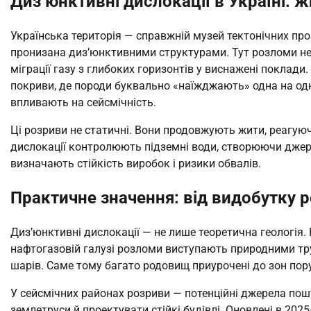
Диз’юнктивні дислокації в Україні: ж
Українська територія — справжній музей тектонічних пр
пронизана диз’юнктивними структурами. Тут розломи н
міграції газу з глибоких горизонтів у виснажені поклад
покриви, де породи буквально «наїжджають» одна на одн
впливають на сейсмічність.
Ці розриви не статичні. Вони продовжують жити, реагуюч
дислокації контролюють підземні води, створюючи джерел
визначають стійкість виробок і ризики обвалів.
Практичне значення: від видобутку р
Диз’юнктивні дислокації — не лише теоретична геологія.
нафтогазовій галузі розломи виступають природними тр
шарів. Саме тому багато родовищ приурочені до зон пор
У сейсмічних районах розриви — потенційні джерела пош
землетруси й проектувати стійкі будівлі. Оновлені в 202