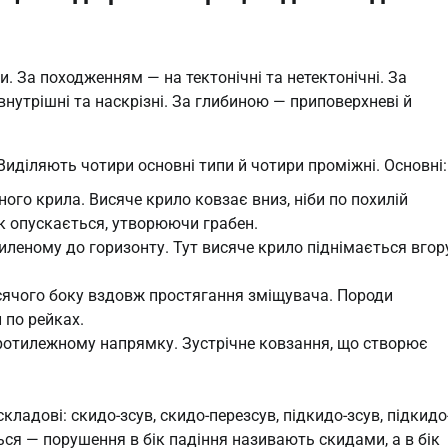
. За походженням — на тектонічні та нетектонічні. За
внутрішні та наскрізні. За глибиною — приповерхневі й
иділяють чотири основні типи й чотири проміжні. Основні:
ого крила. Висяче крило ковзає вниз, ніби по похилій
к опускається, утворюючи грабен.
иленому до горизонту. Тут висяче крило піднімається вгор
ячого боку вздовж простягання зміщувача. Породи
 по рейках.
ротилежному напрямку. Зустрічне ковзання, що створює
ладові: скидо-зсув, скидо-перезсув, підкидо-зсув, підкидо
ся — порушення в бік падіння називають скидами, а в бік