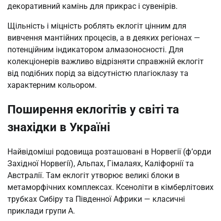
декоративний камінь для прикрас і сувенірів.
Щільність і міцність роблять еклогіт цінним для
вивчення мантійних процесів, а в деяких регіонах —
потенційним індикатором алмазоносності. Для
колекціонерів важливо відрізняти справжній еклогіт
від подібних порід за відсутністю плагіоклазу та
характерним кольором.
Поширення еклогітів у світі та
знахідки в Україні
Найвідоміші родовища розташовані в Норвегії (ф’орди
Західної Норвегії), Альпах, Гімалаях, Каліфорнії та
Австралії. Там еклогіт утворює великі блоки в
метаморфічних комплексах. Ксеноліти в кімберлітових
трубках Сибіру та Південної Африки — класичні
приклади групи A.