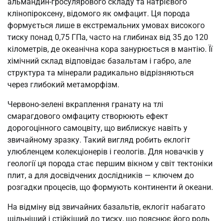
альмандин-гросулярового складу та натрієвого
клінопіроксену, відомого як омфацит. Ця порода
формується лише в екстремальних умовах високого
тиску понад 0,75 ГПа, часто на глибинах від 35 до 120
кілометрів, де океанічна кора занурюється в мантію. Її
хімічний склад відповідає базальтам і габро, але
структура та мінерали радикально відрізняються
через глибокий метаморфізм.
Червоно-зелені вкраплення гранату на тлі
смарагдового омфациту створюють ефект
дорогоцінного самоцвіту, що виблискує навіть у
звичайному зразку. Такий вигляд робить еклогіт
улюбленцем колекціонерів і геологів. Для новачків у
геології ця порода стає першим вікном у світ тектоніки
плит, а для досвідчених дослідників — ключем до
розгадки процесів, що формують континенти й океани.
На відміну від звичайних базальтів, еклогіт набагато
щільніший і стійкіший до тиску, що пояснює його роль