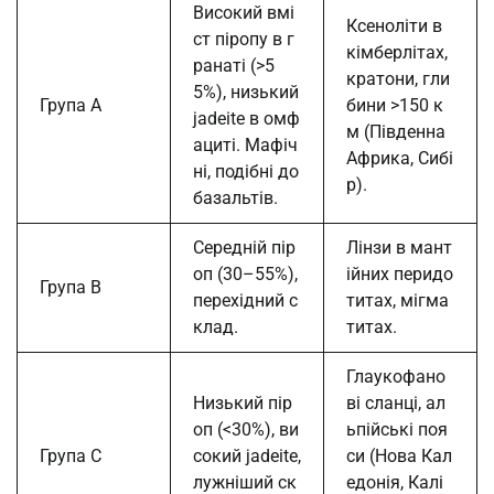
Високий вмі
Ксеноліти в
ст піропу в г
кімберлітах,
ранаті (>5
кратони, гли
5%), низький
Група A
бини >150 к
jadeite в омф
м (Південна
ациті. Мафіч
Африка, Сибі
ні, подібні до
р).
базальтів.
Середній пір
Лінзи в мант
оп (30–55%),
ійних перидо
Група B
перехідний с
титах, мігма
клад.
титах.
Глаукофано
Низький пір
ві сланці, ал
оп (<30%), ви
ьпійські поя
Група C
сокий jadeite,
си (Нова Кал
лужніший ск
едонія, Калі