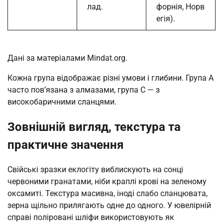
лад.
форнія, Норв
егія).
Дані за матеріалами Mindat.org.
Кожна група відображає різні умови і глибини. Група A
часто пов’язана з алмазами, група C — з
високобаричними сланцями.
Зовнішній вигляд, текстура та
практичне значення
Свійські зразки еклогіту виблискують на сонці
червоними гранатами, ніби краплі крові на зеленому
оксамиті. Текстура масивна, іноді слабо сланцювата,
зерна щільно прилягають одне до одного. У ювелірній
справі поліровані шліфи використовують як