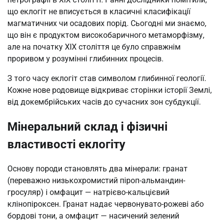
що еклогіт не вписується в класичні класифікації
магматичних чи осадових порід. Сьогодні ми знаємо,
що він є продуктом високобаричного метаморфізму,
але на початку XIX століття це було справжнім
проривом у розумінні глибинних процесів.
З того часу еклогіт став символом глибинної геології.
Кожне нове родовище відкриває сторінки історії Землі,
від докембрійських часів до сучасних зон субдукції.
Мінеральний склад і фізичні
властивості еклогіту
Основу породи становлять два мінерали: гранат
(переважно низькохромистий піроп-альмандин-
гросуляр) і омфацит — натрієво-кальцієвий
клінопіроксен. Гранат надає червонувато-рожеві або
бордові тони, а омфацит — насичений зелений