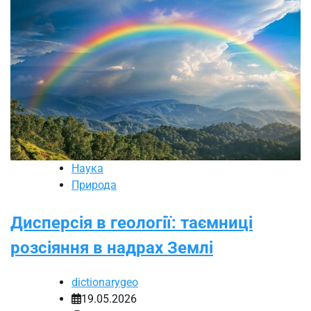
Наука
Природа
Дисперсія в геології: таємниці
розсіяння в надрах Землі
dictionarygeo
19.05.2026