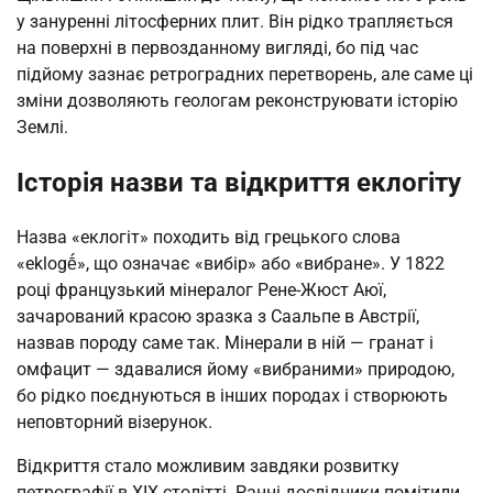
у зануренні літосферних плит. Він рідко трапляється
на поверхні в первозданному вигляді, бо під час
підйому зазнає ретроградних перетворень, але саме ці
зміни дозволяють геологам реконструювати історію
Землі.
Історія назви та відкриття еклогіту
Назва «еклогіт» походить від грецького слова
«eklogḗ», що означає «вибір» або «вибране». У 1822
році французький мінералог Рене-Жюст Аюї,
зачарований красою зразка з Саальпе в Австрії,
назвав породу саме так. Мінерали в ній — гранат і
омфацит — здавалися йому «вибраними» природою,
бо рідко поєднуються в інших породах і створюють
неповторний візерунок.
Відкриття стало можливим завдяки розвитку
петрографії в XIX столітті. Ранні дослідники помітили,