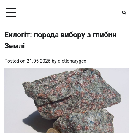
Skip
Friday, August 7, 2026
to
content
Еклогіт: порода вибору з глибин
Землі
Posted on
21.05.2026
by
dictionarygeo