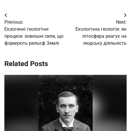
Post
Previous:
Next:
navigation
Екзогенні геологічні
Екологічна геологія: як
процеси: зовнішні сили, що
літосфера реагує на
формують рельєф Землі
людську діяльність
Related Posts