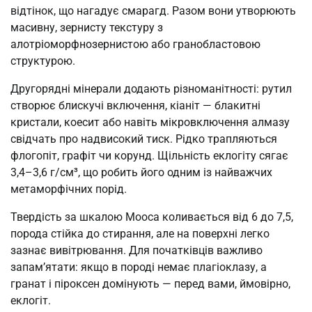
відтінок, що нагадує смарагд. Разом вони утворюють
масивну, зернисту текстуру з
алотріоморфнозернистою або гранобластовою
структурою.
Другорядні мінерали додають різноманітності: рутил
створює блискучі включення, кіаніт — блакитні
кристали, коесит або навіть мікровключення алмазу
свідчать про надвисокий тиск. Рідко трапляються
флогопіт, графіт чи корунд. Щільність еклогіту сягає
3,4–3,6 г/см³, що робить його одним із найважчих
метаморфічних порід.
Твердість за шкалою Мооса коливається від 6 до 7,5,
порода стійка до стирання, але на поверхні легко
зазнає вивітрювання. Для початківців важливо
запам’ятати: якщо в породі немає плагіоклазу, а
гранат і піроксен домінують — перед вами, ймовірно,
еклогіт.