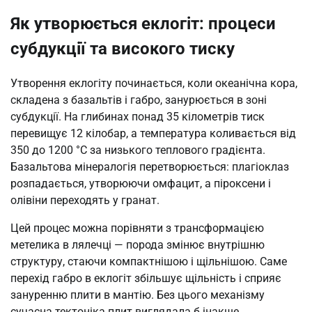
Як утворюється еклогіт: процеси
субдукції та високого тиску
Утворення еклогіту починається, коли океанічна кора,
складена з базальтів і габро, занурюється в зоні
субдукції. На глибинах понад 35 кілометрів тиск
перевищує 12 кілобар, а температура коливається від
350 до 1200 °C за низького теплового градієнта.
Базальтова мінералогія перетворюється: плагіоклаз
розпадається, утворюючи омфацит, а піроксени і
олівіни переходять у гранат.
Цей процес можна порівняти з трансформацією
метелика в лялечці — порода змінює внутрішню
структуру, стаючи компактнішою і щільнішою. Саме
перехід габро в еклогіт збільшує щільність і сприяє
зануренню плити в мантію. Без цього механізму
сучасна тектоніка плит виглядала б інакше.