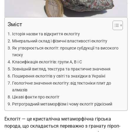
Зміст
Історія назви та відкриття еклогіту
Мінеральний склад і фізичні властивості еклогіту
Як утворюється еклогіт: процеси субдукції та високого
тиску
Класифікація еклогітів: групи A, B і C
Зовнішній вигляд, текстура та практичне значення
Поширення еклогітів у світі та знахідки в Україні
Геологічне значення еклогіту: від тектоніки плит до
алмазів
Цікаві факти про еклогіт
Ретроградний метаморфізм і чому еклогіт рідкісний
Еклогіт — це кристалічна метаморфічна гірська
порода, що складається переважно з гранату піроп-