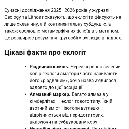
Сучасні дослідження 2025–2026 років у журналі
Geology та Lithos показують, що еклогіти фіксують не
лише океанічну, а й континентальну субдукцію, а
також еволюцію метаморфічних флюїдів з метаном.
Це розширює розуміння кругообігу вуглецю в надрах.
Цікаві факти про еклогіт
Різдвяний камінь.
Через червоно-зелений
колір геологи-аматори часто називають
його «різдвяним», хоча назва з’явилася
задовго до цієї асоціації.
Алмазний маркер.
Багато алмазів у
кімберлітах — еклогітового типу. Їхній
азотний вміст і ізотопи вуглецю
відрізняються від перидотитових,
вказуючи на субдуковану кору.
Нестабільність на поверхні.
При підйомі