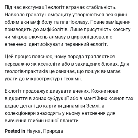
Під час ексгумації еклогіт втрачає стабільність.
Навколо гранату і омфациту утворюються реакційні
облямівки амфіболу та плагіоклазу. Повне заміщення
призводить до амфіболітів. Лише присутність коеситу
чи мікровключень алмазу в цирконі дозволяє
впевнено ідентифікувати первинний еклогіт.
Цей процес пояснює, чому порода трапляється
переважно як ксеноліти або в захищених блоках. Для
геологів-практиків це означає, що пошук вимагає
уваги до мікроструктур і геохімії.
Еклогіт продовжує дивувати вчених. Кожне нове
відкриття в зонах субдукції або в мантійних ксенолітах
додає деталі до картини динаміки Землі, а
колекціонери знаходять у ньому натхнення для
вивчення глибин нашої планети.
Posted in
Наука
,
Природа