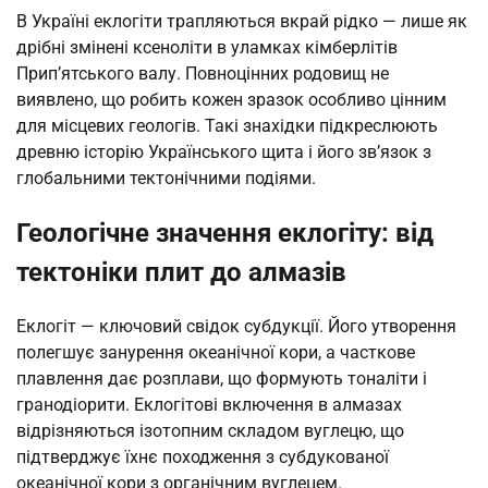
В Україні еклогіти трапляються вкрай рідко — лише як
дрібні змінені ксеноліти в уламках кімберлітів
Прип’ятського валу. Повноцінних родовищ не
виявлено, що робить кожен зразок особливо цінним
для місцевих геологів. Такі знахідки підкреслюють
древню історію Українського щита і його зв’язок з
глобальними тектонічними подіями.
Геологічне значення еклогіту: від
тектоніки плит до алмазів
Еклогіт — ключовий свідок субдукції. Його утворення
полегшує занурення океанічної кори, а часткове
плавлення дає розплави, що формують тоналіти і
гранодіорити. Еклогітові включення в алмазах
відрізняються ізотопним складом вуглецю, що
підтверджує їхнє походження з субдукованої
океанічної кори з органічним вуглецем.