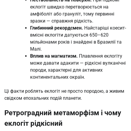
еклогіт швидко перетворюється на
амфіболіт або грануліт, тому первинні
зразки — справжня рідкість.
Глибинний рекордсмен.
Найстаріші коесит-
вмісні еклогіти датуються 650–620
мільйонами років і знайдені в Бразилії та
Малі.
Вплив на магматизм.
Плавлення еклогіту
може давати адакити — рідкісні вулканічні
породи, характерні для активних
континентальних окраїн.
Ці факти роблять еклогіт не просто породою, а живим
свідком епохальних подій планети.
Ретроградний метаморфізм і чому
еклогіт рідкісний