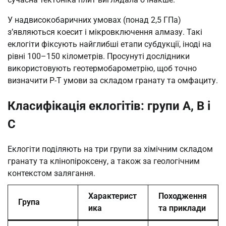
У надвисокобаричних умовах (понад 2,5 ГПа)
з’являються коесит і мікровключення алмазу. Такі
еклогіти фіксують найглибші етапи субдукції, іноді на
рівні 100–150 кілометрів. Просунуті дослідники
використовують геотермобарометрію, щоб точно
визначити P-T умови за складом гранату та омфациту.
Класифікація еклогітів: групи A, B і
C
Еклогіти поділяють на три групи за хімічним складом
гранату та клінопіроксену, а також за геологічним
контекстом залягання.
Характерист
Походження
Група
ика
та приклади