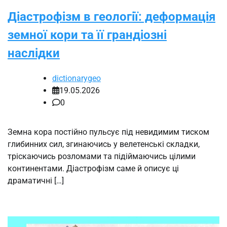
Діастрофізм в геології: деформація
земної кори та її грандіозні
наслідки
dictionarygeo
19.05.2026
0
Земна кора постійно пульсує під невидимим тиском
глибинних сил, згинаючись у велетенські складки,
тріскаючись розломами та підіймаючись цілими
континентами. Діастрофізм саме й описує ці
драматичні […]