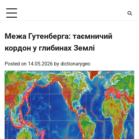
Skip
Saturday, August 8, 2026
to
content
Межа Гутенберга: таємничий
кордон у глибинах Землі
Posted on
14.05.2026
by
dictionarygeo