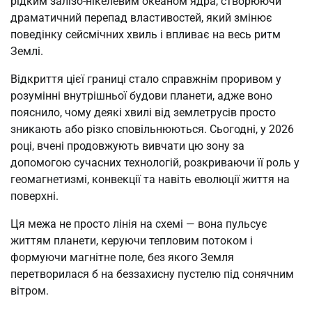
рідким залізо-нікелевим океаном ядра, створюючи
драматичний перепад властивостей, який змінює
поведінку сейсмічних хвиль і впливає на весь ритм
Землі.
Відкриття цієї границі стало справжнім проривом у
розумінні внутрішньої будови планети, адже воно
пояснило, чому деякі хвилі від землетрусів просто
зникають або різко сповільнюються. Сьогодні, у 2026
році, вчені продовжують вивчати цю зону за
допомогою сучасних технологій, розкриваючи її роль у
геомагнетизмі, конвекції та навіть еволюції життя на
поверхні.
Ця межа не просто лінія на схемі — вона пульсує
життям планети, керуючи тепловим потоком і
формуючи магнітне поле, без якого Земля
перетворилася б на беззахисну пустелю під сонячним
вітром.