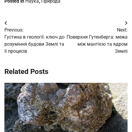
Posted in
Наука
,
Природа
Post
Previous:
Next:
navigation
Густина в геології: ключ до
Поверхня Гутенберга: межа
розуміння будови Землі та
між мантією та ядром
її процесів
Землі
Related Posts