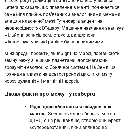
У 2026 році публікації в Earth and Planetary Science
Letters показали, що плавлення в мантіі починається
саме біля глибин, пов’язаних з аналогічними межами,
але для класичної межі Гутенберга акцент на
неоднорідностях D”-шару. Машинне навчання аналізує
мільйони записів землетрусів, виявляючи
мікроструктури, які раніше були невидимими.
Міжнародні проекти, як InSight на Марсі, порівнюють
земну межу з іншими планетами, допомагаючи
зрозуміти еволюцію Сонячної системи. На Землі ця
границя впливає на довгострокові цикли клімату
через вулканізм і магнітні інверсії.
Цікаві факти про межу Гутенберга
Рідке ядро обертається швидше, ніж
мантію.
Зовнішнє ядро обертається на
0,1–0,5° на рік швидше, створюючи ефект
«суперобертання», який впливає на