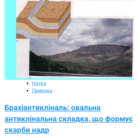
Наука
Природа
Брахіантикліналь: овальна
антиклінальна складка, що формує
скарби надр