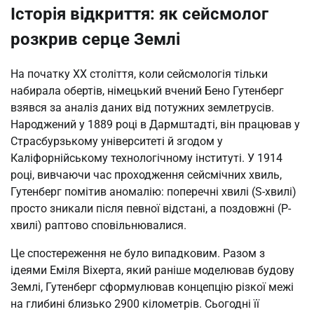
Історія відкриття: як сейсмолог
розкрив серце Землі
На початку XX століття, коли сейсмологія тільки
набирала обертів, німецький вчений Бено Гутенберг
взявся за аналіз даних від потужних землетрусів.
Народжений у 1889 році в Дармштадті, він працював у
Страсбурзькому університеті й згодом у
Каліфорнійському технологічному інституті. У 1914
році, вивчаючи час проходження сейсмічних хвиль,
Гутенберг помітив аномалію: поперечні хвилі (S-хвилі)
просто зникали після певної відстані, а поздовжні (P-
хвилі) раптово сповільнювалися.
Це спостереження не було випадковим. Разом з
ідеями Еміля Віхерта, який раніше моделював будову
Землі, Гутенберг сформулював концепцію різкої межі
на глибині близько 2900 кілометрів. Сьогодні її