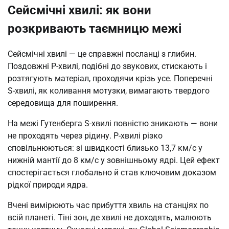
Сейсмічні хвилі: як вони
розкривають таємницю межі
Сейсмічні хвилі — це справжні посланці з глибин.
Поздовжні P-хвилі, подібні до звукових, стискають і
розтягують матеріал, проходячи крізь усе. Поперечні
S-хвилі, як коливання мотузки, вимагають твердого
середовища для поширення.
На межі Гутенберга S-хвилі повністю зникають — вони
не проходять через рідину. P-хвилі різко
сповільнюються: зі швидкості близько 13,7 км/с у
нижній мантії до 8 км/с у зовнішньому ядрі. Цей ефект
спостерігається глобально й став ключовим доказом
рідкої природи ядра.
Вчені вимірюють час прибуття хвиль на станціях по
всій планеті. Тіні зон, де хвилі не доходять, малюють