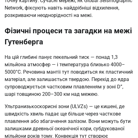
точну картину. Сучасні мережі, як Global Seismographic
Network, фіксують навіть найдрібніші відхилення,
розкриваючи неоднорідності на межі.
Фізичні процеси та загадки на межі
Гутенберга
На цій глибині панує пекельний тиск — понад 1,3
мільйона атмосфер — і температура близько 4000–
5000°C. Речовина мантіі тут поводиться як пластичний
матеріал, але залишається твердою. Перехід до ядра
супроводжується частковим плавленням у зоні D”,
шарі товщиною 200–300 км над межею.
Ультранизькоскорисні зони (ULVZs) — це кишені, де
швидкість хвиль падає ще більше через часткове
плавлення або збагачення залізом. Вони можуть бути
залишками древньої океанічної кори, субдукованої
мільйони років тому. Конвекція тут створює