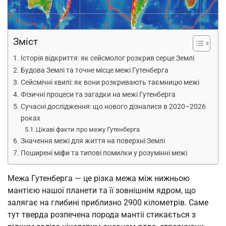
Зміст
Історія відкриття: як сейсмолог розкрив серце Землі
Будова Землі та точне місце межі Гутенберга
Сейсмічні хвилі: як вони розкривають таємницю межі
Фізичні процеси та загадки на межі Гутенберга
Сучасні дослідження: що нового дізналися в 2020–2026
роках
Цікаві факти про межу Гутенберга
Значення межі для життя на поверхні Землі
Поширені міфи та типові помилки у розумінні межі
Межа Гутенберга — це різка межа між нижньою
мантією нашої планети та її зовнішнім ядром, що
залягає на глибині приблизно 2900 кілометрів. Саме
тут тверда розпечена порода мантіі стикається з