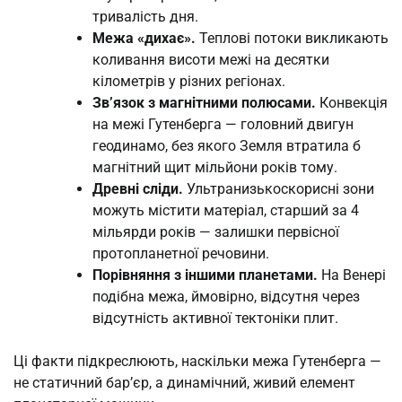
тривалість дня.
Межа «дихає».
Теплові потоки викликають
коливання висоти межі на десятки
кілометрів у різних регіонах.
Зв’язок з магнітними полюсами.
Конвекція
на межі Гутенберга — головний двигун
геодинамо, без якого Земля втратила б
магнітний щит мільйони років тому.
Древні сліди.
Ультранизькоскорисні зони
можуть містити матеріал, старший за 4
мільярди років — залишки первісної
протопланетної речовини.
Порівняння з іншими планетами.
На Венері
подібна межа, ймовірно, відсутня через
відсутність активної тектоніки плит.
Ці факти підкреслюють, наскільки межа Гутенберга —
не статичний бар’єр, а динамічний, живий елемент