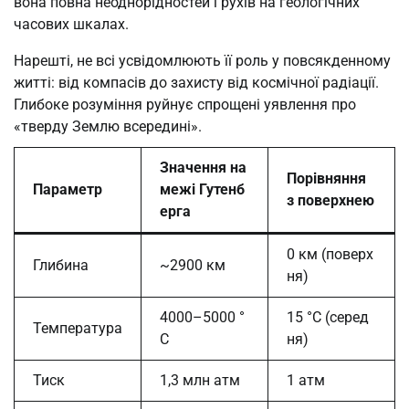
вона повна неоднорідностей і рухів на геологічних
часових шкалах.
Нарешті, не всі усвідомлюють її роль у повсякденному
житті: від компасів до захисту від космічної радіації.
Глибоке розуміння руйнує спрощені уявлення про
«тверду Землю всередині».
Значення на
Порівняння
Параметр
межі Гутенб
з поверхнею
ерга
0 км (поверх
Глибина
~2900 км
ня)
4000–5000 °
15 °C (серед
Температура
C
ня)
Тиск
1,3 млн атм
1 атм