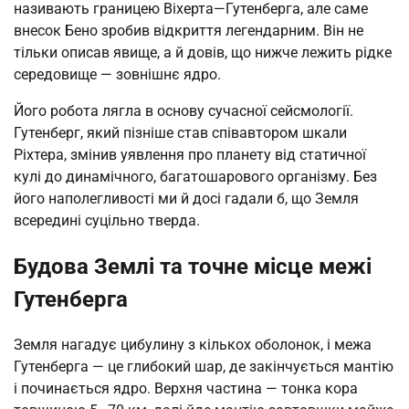
називають границею Віхерта—Гутенберга, але саме
внесок Бено зробив відкриття легендарним. Він не
тільки описав явище, а й довів, що нижче лежить рідке
середовище — зовнішнє ядро.
Його робота лягла в основу сучасної сейсмології.
Гутенберг, який пізніше став співавтором шкали
Ріхтера, змінив уявлення про планету від статичної
кулі до динамічного, багатошарового організму. Без
його наполегливості ми й досі гадали б, що Земля
всередині суцільно тверда.
Будова Землі та точне місце межі
Гутенберга
Земля нагадує цибулину з кількох оболонок, і межа
Гутенберга — це глибокий шар, де закінчується мантію
і починається ядро. Верхня частина — тонка кора