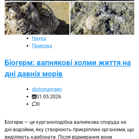
Наука
Природа
Біогерм: вапнякові холми життя на
дні давніх морів
dictionarygeo
01.05.2026
0
Біогерм — це курганоподібна вапнякова споруда на
дні водойми, яку створюють прикріплені організми, що
виділяють карбонати. Після відмирання вони