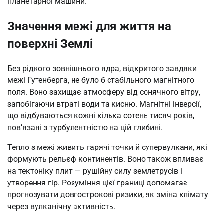
планетарної машини.
Значення межі для життя на
поверхні Землі
Без рідкого зовнішнього ядра, відкритого завдяки
межі Гутенберга, не було б стабільного магнітного
поля. Воно захищає атмосферу від сонячного вітру,
запобігаючи втраті води та кисню. Магнітні інверсії,
що відбуваються кожні кілька сотень тисяч років,
пов’язані з турбулентністю на цій глибині.
Тепло з межі живить гарячі точки й супервулкани, які
формують рельєф континентів. Воно також впливає
на тектоніку плит — рушійну силу землетрусів і
утворення гір. Розуміння цієї границі допомагає
прогнозувати довгострокові ризики, як зміна клімату
через вулканічну активність.