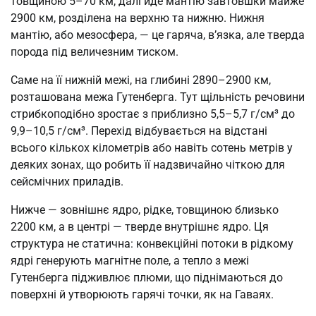
товщиною 5–70 км, далі йде мантію завтовшки майже
2900 км, розділена на верхню та нижню. Нижня
мантію, або мезосфера, — це гаряча, в’язка, але тверда
порода під величезним тиском.
Саме на її нижній межі, на глибині 2890–2900 км,
розташована межа Гутенберга. Тут щільність речовини
стрибкоподібно зростає з приблизно 5,5–5,7 г/см³ до
9,9–10,5 г/см³. Перехід відбувається на відстані
всього кількох кілометрів або навіть сотень метрів у
деяких зонах, що робить її надзвичайно чіткою для
сейсмічних приладів.
Нижче — зовнішнє ядро, рідке, товщиною близько
2200 км, а в центрі — тверде внутрішнє ядро. Ця
структура не статична: конвекційні потоки в рідкому
ядрі генерують магнітне поле, а тепло з межі
Гутенберга підживлює плюми, що піднімаються до
поверхні й утворюють гарячі точки, як на Гаваях.