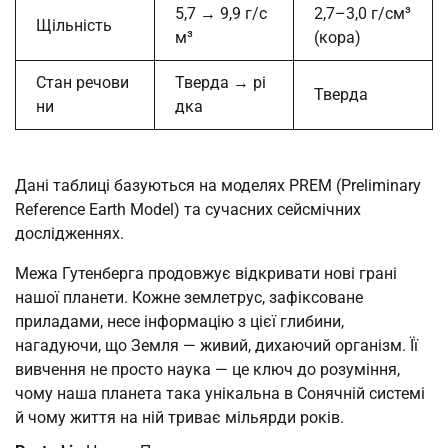
5,7 → 9,9 г/с
2,7–3,0 г/см³
Щільність
м³
(кора)
Стан речови
Тверда → рі
Тверда
ни
дка
Дані таблиці базуються на моделях PREM (Preliminary
Reference Earth Model) та сучасних сейсмічних
дослідженнях.
Межа Гутенберга продовжує відкривати нові грані
нашої планети. Кожне землетрус, зафіксоване
приладами, несе інформацію з цієї глибини,
нагадуючи, що Земля — живий, дихаючий організм. Її
вивчення не просто наука — це ключ до розуміння,
чому наша планета така унікальна в Сонячній системі
й чому життя на ній триває мільярди років.