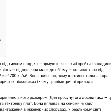
а
я під тиском надр, як формуються гірські хребти і западини
ивість — відношення маси до об’єму — коливається від
айже 4700 кг/м³. Вона пояснює, чому континентальна кора
пористих пісковиках і чому гравіметричні прилади
порівняно з його розміром. Для просунутого дослідника — ц
 тектоніку плит. Вона впливає на сейсмічні хвилі,
навантаження в інженерних спорудах. У реальному світі