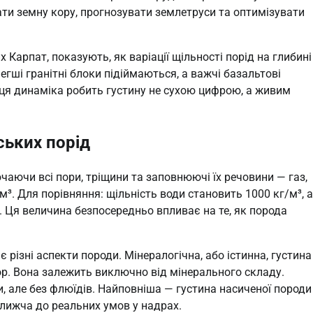
ти земну кору, прогнозувати землетруси та оптимізувати
 Карпат, показують, як варіації щільності порід на глибині
гші гранітні блоки підіймаються, а важчі базальтові
ця динаміка робить густину не сухою цифрою, а живим
ських порід
ючаючи всі пори, тріщини та заповнюючі їх речовини — газ,
см³. Для порівняння: щільність води становить 1000 кг/м³, а
. Ця величина безпосередньо впливає на те, як порода
 різні аспекти породи. Мінералогічна, або істинна, густина
ор. Вона залежить виключно від мінерального складу.
, але без флюїдів. Найповніша — густина насиченої породи
ближча до реальних умов у надрах.