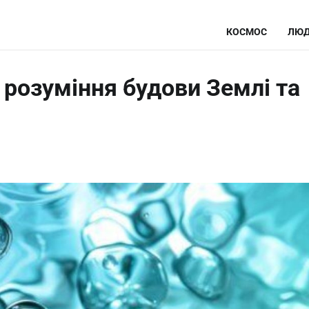
КОСМОС
ЛЮД
о розуміння будови Землі та