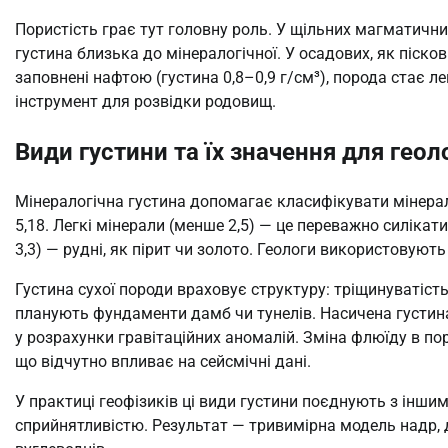
Пористість грає тут головну роль. У щільних магматични
густина близька до мінералогічної. У осадових, як пісков
заповнені нафтою (густина 0,8–0,9 г/см³), порода стає 
інструмент для розвідки родовищ.
Види густини та їх значення для геол
Мінералогічна густина допомагає класифікувати мінерали
5,18. Легкі мінерали (менше 2,5) — це переважно силікати
3,3) — рудні, як пірит чи золото. Геологи використовуют
Густина сухої породи враховує структуру: тріщинуватість,
планують фундаменти дамб чи тунелів. Насичена густин
у розрахунки гравітаційних аномалій. Зміна флюїду в пора
що відчутно впливає на сейсмічні дані.
У практиці геофізиків ці види густини поєднують з інш
сприйнятливістю. Результат — тривимірна модель надр, д