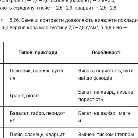
лі (ріоліт) — 2,4–2,6, основні (базальт) — 2,8–3,0,
ють середину: гнейс — 2,6–2,9, кварцит — 2,6–2,8.
тит — 5,26. Саме ці контрасти дозволяють виявляти поклади
що верхня кора має густину 2,7–2,8 г/см³, а під нею —
Типові приклади
Особливості
Пісковик, вапняк, вугіл
Висока пористість, чутл
ля
иві до флюїдів
Багаті на кварц, низька
Граніт, ріоліт
пористість
Базальт, габро, перидот
Багаті на залізо і магні
ит
й
Гнейс, сланець, кварцит
Змінені тиском і теплом