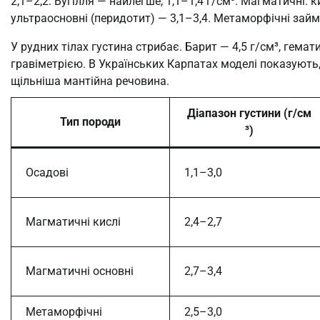
2,1–2,2. Вугілля — найлегше, 1,1–1,4 г/см³. Магматичні: кис
ультраосновні (перидотит) — 3,1–3,4. Метаморфічні займа
У рудних тілах густина стрибає. Барит — 4,5 г/см³, гема
гравіметрією. В Українських Карпатах моделі показують, 
щільніша мантійна речовина.
Діапазон густини (г/см
Тип породи
³)
Осадові
1,1–3,0
Магматичні кислі
2,4–2,7
Магматичні основні
2,7–3,4
Метаморфічні
2,5–3,0