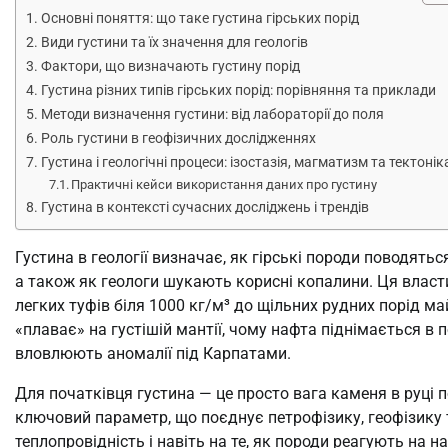
Основні поняття: що таке густина гірських порід
Види густини та їх значення для геологів
Фактори, що визначають густину порід
Густина різних типів гірських порід: порівняння та приклади
Методи визначення густини: від лабораторії до поля
Роль густини в геофізичних дослідженнях
Густина і геологічні процеси: ізостазія, магматизм та тектонік
Практичні кейси використання даних про густину
Густина в контексті сучасних досліджень і трендів
Густина в геології визначає, як гірські породи поводятьс
а також як геологи шукають корисні копалини. Ця власт
легких туфів біля 1000 кг/м³ до щільних рудних порід м
«плаває» на густішій мантії, чому нафта піднімається в 
вловлюють аномалії під Карпатами.
Для початківця густина — це просто вага каменя в руці 
ключовий параметр, що поєднує петрофізику, геофізику та
теплопровідність і навіть на те, як породи реагують на 