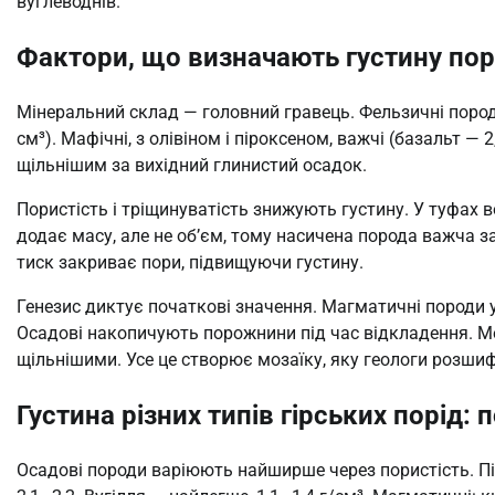
вуглеводнів.
Фактори, що визначають густину пор
Мінеральний склад — головний гравець. Фельзичні породи, 
см³). Мафічні, з олівіном і піроксеном, важчі (базальт 
щільнішим за вихідний глинистий осадок.
Пористість і тріщинуватість знижують густину. У туфах в
додає масу, але не об’єм, тому насичена порода важча за
тиск закриває пори, підвищуючи густину.
Генезис диктує початкові значення. Магматичні породи 
Осадові накопичують порожнини під час відкладення. М
щільнішими. Усе це створює мозаїку, яку геологи розши
Густина різних типів гірських порід:
Осадові породи варіюють найширше через пористість. Піс