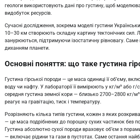
геологи використовують дані про густину, щоб моделюва
видобуток ресурсів.
Сучасні дослідження, зокрема моделі густини Українських
10–30 км створюють складну картину тектонічних сил. Ле
занурюються, підтримуючи ізостатичну рівновагу. Саме 
диханням планети.
Основні поняття: що таке густина гір
Густина гірської породи — це маса одиниці її об’єму, вкл
воду чи нафту. У лабораторії її вимірюють у кг/м³ або г/
середня густина земної кори — близько 2700–2800 кг/м³
реагує на гравітацію, тиск і температуру.
Розрізняють кілька типів густини, кожен з яких розкриває
— це маса подрібнених до порошку сухих частинок без п
Густина абсолютно сухої породи враховує об’єм з порами
— включає рідини та гази в пустотах. Саме остання най