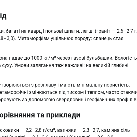
ід
багаті на кварц і польові шпати, легші (граніт — 2,6–2,7 г
— 2,8–3,0). Метаморфізм ущільнює породу: сланець стає
она падає до 1000 кг/м³ через газові бульбашки. Вологість
 суху. Умови залягання теж важливі: на великій глибині
утворюються з розплаву і мають мінімальну пористість.
етаморфічні змінюються під тиском і теплом, часто стаюч
фровують за допомогою свердловин і геофізичних профілів
 порівняння та приклади
ковики — 2,2–2,8 г/см³, вапняки — 2,3–2,7, кам’яна сіль —