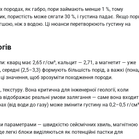
х породах, як габро, пори займають менше 1 %, тому
ик, пористість може сягати 30 %, і густина падає. Якщо пор
легшою, ніж з водою. Ці нюанси перетворюють густину на
огів
: кварц має 2,65 г/см³, кальцит — 2,71, а магнетит — уже
, середні (2,5–3,3) формують більшість порід, а важкі (пона
ь ці значення, щоб зрозуміти походження породи.
 текстуру. Вона критична для інженерної геології, коли
а відображає реальні умови залягання — саме вона входит
х (від води до газу) може змінити густину на 0,2–0,5 г/см³
ими параметрами — швидкістю сейсмічних хвиль, магнітною
е легкі блоки виділяються як потенційні пастки для