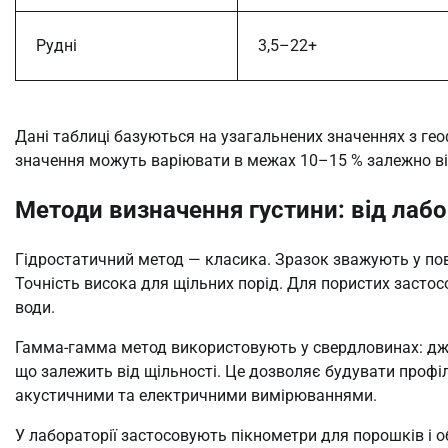
Рудні
3,5–22+
Дані таблиці базуються на узагальнених значеннях з гео
значення можуть варіювати в межах 10–15 % залежно ві
Методи визначення густини: від лабо
Гідростатичний метод — класика. Зразок зважують у пові
Точність висока для щільних порід. Для пористих заст
води.
Гамма-гамма метод використовують у свердловинах: дж
що залежить від щільності. Це дозволяє будувати профіл
акустичними та електричними вимірюваннями.
У лабораторії застосовують пікнометри для порошків і о