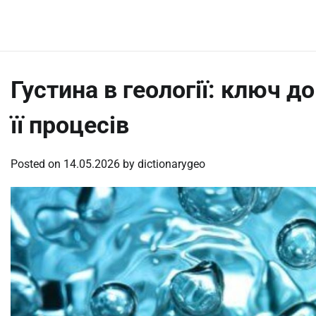
Skip
Friday, August 7, 2026
to
content
Густина в геології: ключ д
її процесів
Posted on
14.05.2026
by
dictionarygeo