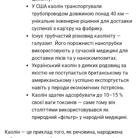
У США каолін транспортували
трубопроводом довжиною понад 40 км —
унікальне інженерне рішення для доставки
суспензії з кар’єру на фабрику.
Існує трубчастий різновид каолініту —
галуазит. Його порожнисті нанотрубки
використовують у сучасній медицині для
доставки ліків та у нанокомпозитах.
Український каолін з деяких родовищ за
якістю не поступається британському та
американському і успішно експортується
навіть у періоди економічних потрясінь.
Каолін здатен адсорбувати до 10–15 %
своєї ваги токсинів — саме тому він
століттями використовувався як
природний «фільтр» у народній медицині.
Каолін — це приклад того, як речовина, народжена