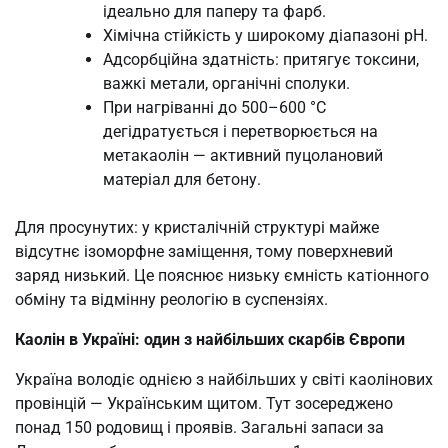
ідеально для паперу та фарб.
Хімічна стійкість у широкому діапазоні pH.
Адсорбційна здатність: притягує токсини,
важкі метали, органічні сполуки.
При нагріванні до 500–600 °C
дегідратується і перетворюється на
метакаолін — активний пуцолановий
матеріал для бетону.
Для просунутих: у кристалічній структурі майже
відсутнє ізоморфне заміщення, тому поверхневий
заряд низький. Це пояснює низьку ємність катіонного
обміну та відмінну реологію в суспензіях.
Каолін в Україні: один з найбільших скарбів Європи
Україна володіє однією з найбільших у світі каолінових
провінцій — Українським щитом. Тут зосереджено
понад 150 родовищ і проявів. Загальні запаси за