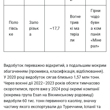
Гірни
Вогне
чодо
Поло
Запо
трив
бувн
гівсь
різьк
~17,7
кі ма
а ком
ке
а
теріа
панія
ли
«Міне
рал»
Видобуток переважно відкритий, з подальшим мокрим
збагаченням (промивка, класифікація, відбілювання).
У 2020 році видобуток сягав близько 1,57 млн тонн.
Через воєнні дії 2022–2023 років обсяги тимчасово
скоротилися, проте вже у 2024 році окремі компанії
(зокрема група Esan на Вікнинському родовищі)
видобули 60 тис. тонн первинного каоліну, значну
частину якого експортували до Туреччини, Іспанії та