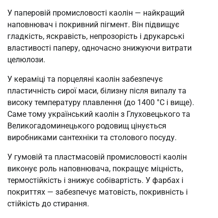
У паперовій промисловості каолін — найкращий
наповнювач і покривний пігмент. Він підвищує
гладкість, яскравість, непрозорість і друкарські
властивості паперу, одночасно знижуючи витрати
целюлози.
У кераміці та порцеляні каолін забезпечує
пластичність сирої маси, білизну після випалу та
високу температуру плавлення (до 1400 °C і вище).
Саме тому український каолін з Глуховецького та
Великогадоминецького родовищ цінується
виробниками сантехніки та столового посуду.
У гумовій та пластмасовій промисловості каолін
виконує роль наповнювача, покращує міцність,
термостійкість і знижує собівартість. У фарбах і
покриттях — забезпечує матовість, покривність і
стійкість до стирання.