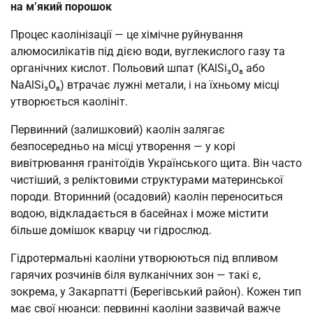
на м’який порошок
Процес каолінізації — це хімічне руйнування
алюмосилікатів під дією води, вуглекислого газу та
органічних кислот. Польовий шпат (KAlSi₃O₈ або
NaAlSi₃O₈) втрачає лужні метали, і на їхньому місці
утворюється каолініт.
Первинний (залишковий) каолін залягає
безпосередньо на місці утворення — у корі
вивітрювання гранітоїдів Українського щита. Він часто
чистіший, з реліктовими структурами материнської
породи. Вторинний (осадовий) каолін переноситься
водою, відкладається в басейнах і може містити
більше домішок кварцу чи гідрослюд.
Гідротермальні каоліни утворюються під впливом
гарячих розчинів біля вулканічних зон — такі є,
зокрема, у Закарпатті (Берегівський район). Кожен тип
має свої нюанси: первинні каоліни зазвичай важче