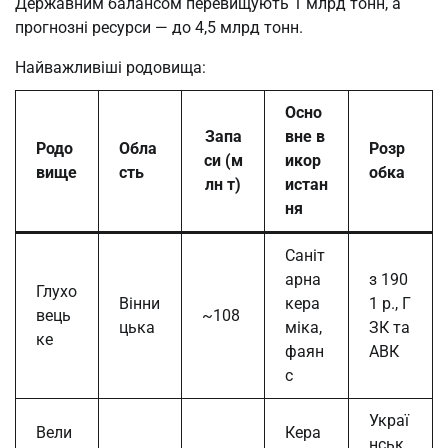
Державним балансом перевищують 1 млрд тонн, а
прогнозні ресурси — до 4,5 млрд тонн.
Найважливіші родовища:
Осно
Запа
вне в
Родо
Обла
Розр
си (м
икор
вище
сть
обка
лн т)
истан
ня
Саніт
арна
з 190
Глухо
Вінни
кера
1 р., Г
вець
~108
цька
міка,
ЗК та
ке
фаян
АВК
с
Украї
Вели
Кера
нськ