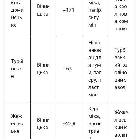
кога
міка,
Вінни
а као
доми
~171
папір,
цька
лінов
нець
силу
а ком
ке
мін
панія
Напо
внюв
Турбі
ач дл
вськ
Турбі
Вінни
я гум
ий ка
вськ
~6,9
цька
и, пап
оліно
е
еру, п
вий з
ласт
авод
мас
Кера
Жеже
Жеж
міка,
Вінни
лівсь
елівс
~23,8
вогне
цька
кий к
ьке
трив
аолін
и