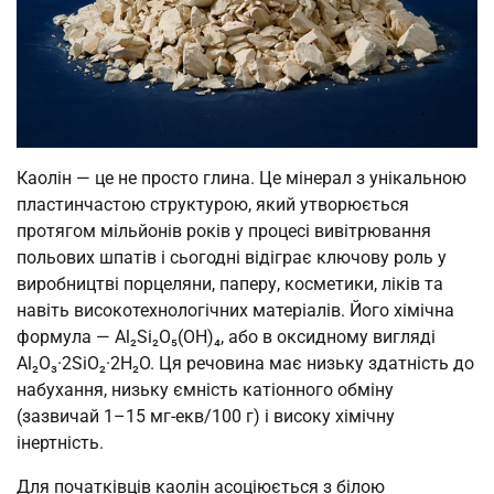
Каолін — це не просто глина. Це мінерал з унікальною
пластинчастою структурою, який утворюється
протягом мільйонів років у процесі вивітрювання
польових шпатів і сьогодні відіграє ключову роль у
виробництві порцеляни, паперу, косметики, ліків та
навіть високотехнологічних матеріалів. Його хімічна
формула — Al₂Si₂O₅(OH)₄, або в оксидному вигляді
Al₂O₃·2SiO₂·2H₂O. Ця речовина має низьку здатність до
набухання, низьку ємність катіонного обміну
(зазвичай 1–15 мг-екв/100 г) і високу хімічну
інертність.
Для початківців каолін асоціюється з білою