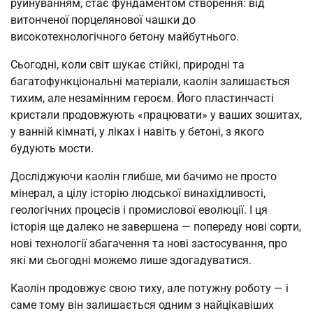
руйнуванням, стає фундаментом створення: від
витонченої порцелянової чашки до
високотехнологічного бетону майбутнього.
Сьогодні, коли світ шукає стійкі, природні та
багатофункціональні матеріали, каолін залишається
тихим, але незамінним героєм. Його пластинчасті
кристали продовжують «працювати» у ваших зошитах,
у ванній кімнаті, у ліках і навіть у бетоні, з якого
будують мости.
Досліджуючи каолін глибше, ми бачимо не просто
мінерал, а цілу історію людської винахідливості,
геологічних процесів і промислової еволюції. І ця
історія ще далеко не завершена — попереду нові сорти,
нові технології збагачення та нові застосування, про
які ми сьогодні можемо лише здогадуватися.
Каолін продовжує свою тиху, але потужну роботу — і
саме тому він залишається одним з найцікавіших