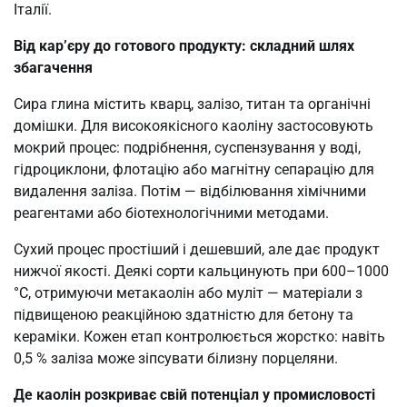
Італії.
Від кар’єру до готового продукту: складний шлях
збагачення
Сира глина містить кварц, залізо, титан та органічні
домішки. Для високоякісного каоліну застосовують
мокрий процес: подрібнення, суспензування у воді,
гідроциклони, флотацію або магнітну сепарацію для
видалення заліза. Потім — відбілювання хімічними
реагентами або біотехнологічними методами.
Сухий процес простіший і дешевший, але дає продукт
нижчої якості. Деякі сорти кальцинують при 600–1000
°C, отримуючи метакаолін або муліт — матеріали з
підвищеною реакційною здатністю для бетону та
кераміки. Кожен етап контролюється жорстко: навіть
0,5 % заліза може зіпсувати білизну порцеляни.
Де каолін розкриває свій потенціал у промисловості