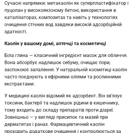
Сучасні напрямки: метакаолін як суперпластифікатор і
пуцолан у високоякісному бетоні, використання в
каталізаторах, композитах та навіть у технологіях
очищення стічних вод завдяки високій адсорбційній
здатності.
Каолін у вашому домі, аптечці та косметичці
Біла глина — класичний інгредієнт масок для обличчя.
Вона абсорбує надлишок себуму, очищає пори,
заспокоює запалення. У натуральній косметиці каолін
часто поєднують з ефірними оліями та рослинними
екстрактами.
У медицині каолін відомий як адсорбент. Він зв’язує
токсини, бактерії та надлишок рідини в кишечнику,
тому входить до складу препаратів проти діареї.
Зовнішньо — у вигляді присипок та мазей при
дерматитах і ранах. Фармацевтичний каолін
проходить додаткове очищення і контролюється за