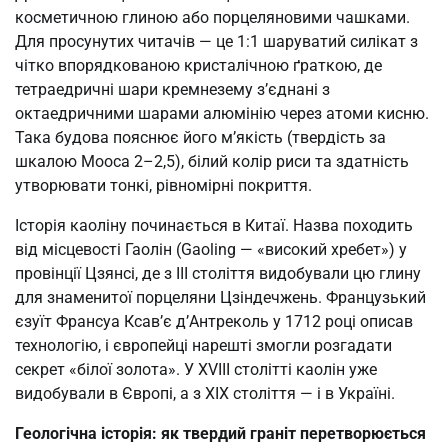
косметичною глиною або порцеляновими чашками.
Для просунутих читачів — це 1:1 шаруватий силікат з
чітко впорядкованою кристалічною ґраткою, де
тетраедричні шари кремнезему з’єднані з
октаедричними шарами алюмінію через атоми кисню.
Така будова пояснює його м’якість (твердість за
шкалою Мооса 2–2,5), білий колір риси та здатність
утворювати тонкі, рівномірні покриття.
Історія каоліну починається в Китаї. Назва походить
від місцевості Гаолін (Gaoling — «високий хребет») у
провінції Цзянсі, де з III століття видобували цю глину
для знаменитої порцеляни Цзіндечжень. Французький
єзуїт Франсуа Ксав’є д’Антреколь у 1712 році описав
технологію, і європейці нарешті змогли розгадати
секрет «білої золота». У XVIII столітті каолін уже
видобували в Європі, а з XIX століття — і в Україні.
Геологічна історія: як твердий граніт перетворюється