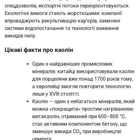
спецдозволів, експортні потоки переорієнтовуються.
Екологічні вимоги стають жорсткішими: компанії
впроваджують рекультивацію кар’єрів, замкнені
системи водопостачання та технології зниження
викидів пилу.
Цікаві факти про каолін
Один з найдавніших промислових
мінералів: китайці використовували каолін
для порцеляни вже понад 1700 років тому,
а європейці змогли повторити технологію
лише у XVIII столітті.
Каолін — один з небагатьох мінералів, який
можна «покращити» простим нагріванням:
метакаолін, отриманий при 600–800 °C,
стає активним компонентом бетону, що
зменшує викиди CO₂ при виробництві
цементу.