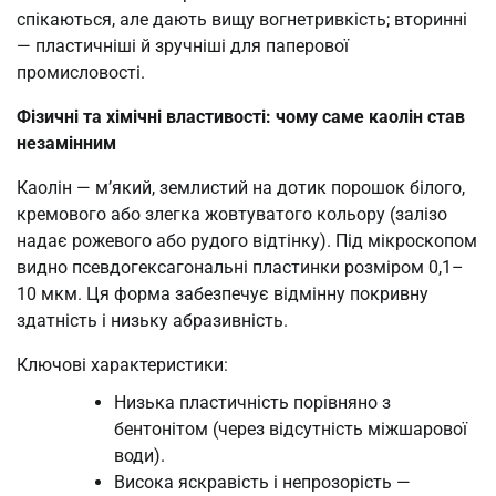
спікаються, але дають вищу вогнетривкість; вторинні
— пластичніші й зручніші для паперової
промисловості.
Фізичні та хімічні властивості: чому саме каолін став
незамінним
Каолін — м’який, землистий на дотик порошок білого,
кремового або злегка жовтуватого кольору (залізо
надає рожевого або рудого відтінку). Під мікроскопом
видно псевдогексагональні пластинки розміром 0,1–
10 мкм. Ця форма забезпечує відмінну покривну
здатність і низьку абразивність.
Ключові характеристики:
Низька пластичність порівняно з
бентонітом (через відсутність міжшарової
води).
Висока яскравість і непрозорість —