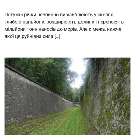
Потужні річки невпинно вирізьблюють у скелях
глибокі каньйони, розширюють долини і переносять
мільйони тонн наносів до морів. Але є межа, нижче
якої ця руйнівна сила […]