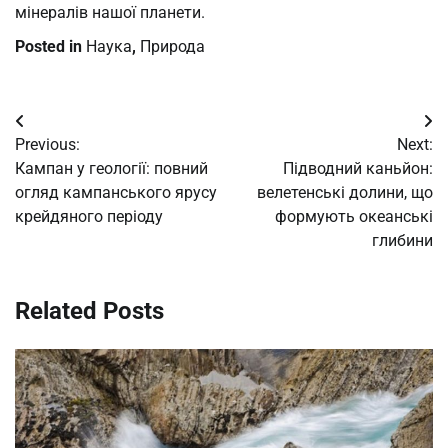
мінералів нашої планети.
Posted in
Наука
,
Природа
Post
Previous:
Next:
navigation
Кампан у геології: повний
Підводний каньйон:
огляд кампанського ярусу
велетенські долини, що
крейдяного періоду
формують океанські
глибини
Related Posts