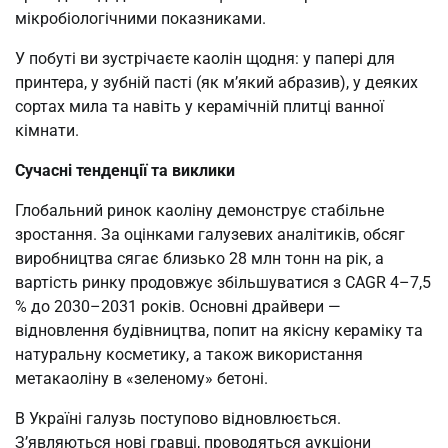
мікробіологічними показниками.
У побуті ви зустрічаєте каолін щодня: у папері для
принтера, у зубній пасті (як м’який абразив), у деяких
сортах мила та навіть у керамічній плитці ванної
кімнати.
Сучасні тенденції та виклики
Глобальний ринок каоліну демонструє стабільне
зростання. За оцінками галузевих аналітиків, обсяг
виробництва сягає близько 28 млн тонн на рік, а
вартість ринку продовжує збільшуватися з CAGR 4–7,5
% до 2030–2031 років. Основні драйвери —
відновлення будівництва, попит на якісну кераміку та
натуральну косметику, а також використання
метакаоліну в «зеленому» бетоні.
В Україні галузь поступово відновлюється.
З’являються нові гравці, проводяться аукціони