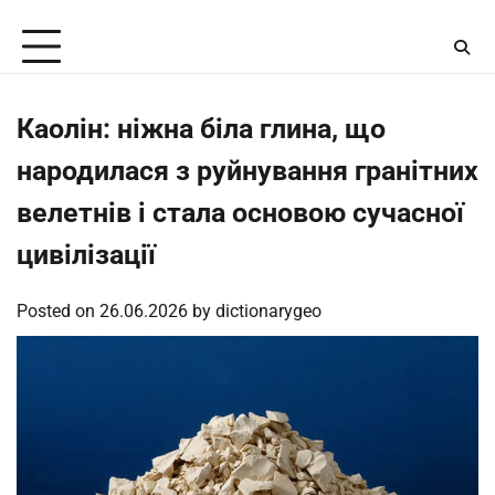
Skip
Saturday, August 8, 2026
to
content
Каолін: ніжна біла глина, що
народилася з руйнування гранітних
велетнів і стала основою сучасної
цивілізації
Posted on
26.06.2026
by
dictionarygeo