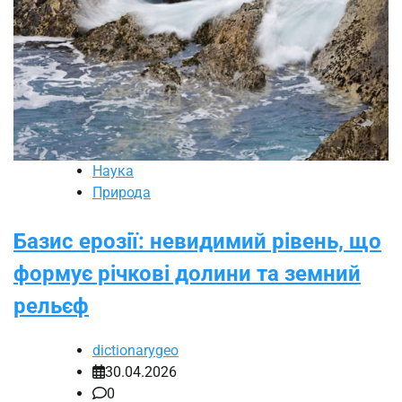
Наука
Природа
Базис ерозії: невидимий рівень, що
формує річкові долини та земний
рельєф
dictionarygeo
30.04.2026
0