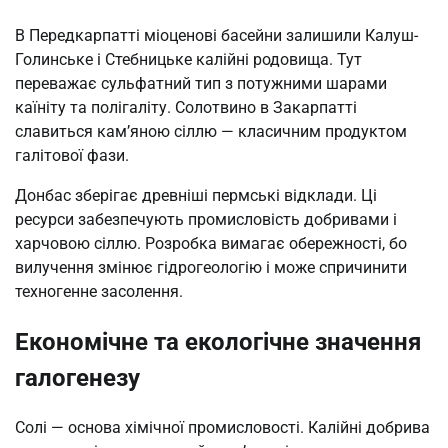
В Передкарпатті міоценові басейни залишили Калуш-
Голинське і Стебницьке калійні родовища. Тут
переважає сульфатний тип з потужними шарами
каїніту та полігаліту. Солотвино в Закарпатті
славиться кам’яною сіллю — класичним продуктом
галітової фази.
Донбас зберігає древніші пермські відклади. Ці
ресурси забезпечують промисловість добривами і
харчовою сіллю. Розробка вимагає обережності, бо
вилучення змінює гідрогеологію і може спричинити
техногенне засолення.
Економічне та екологічне значення
галогенезу
Солі — основа хімічної промисловості. Калійні добрива