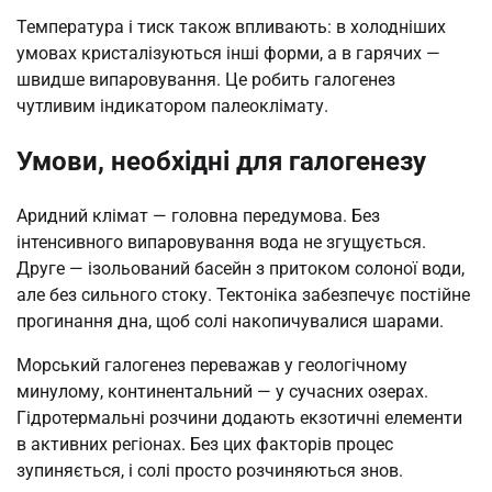
Температура і тиск також впливають: в холодніших
умовах кристалізуються інші форми, а в гарячих —
швидше випаровування. Це робить галогенез
чутливим індикатором палеоклімату.
Умови, необхідні для галогенезу
Аридний клімат — головна передумова. Без
інтенсивного випаровування вода не згущується.
Друге — ізольований басейн з притоком солоної води,
але без сильного стоку. Тектоніка забезпечує постійне
прогинання дна, щоб солі накопичувалися шарами.
Морський галогенез переважав у геологічному
минулому, континентальний — у сучасних озерах.
Гідротермальні розчини додають екзотичні елементи
в активних регіонах. Без цих факторів процес
зупиняється, і солі просто розчиняються знов.