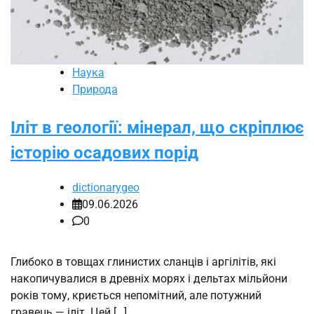
Наука
Природа
Іліт в геології: мінерал, що скріплює
історію осадових порід
dictionarygeo
09.06.2026
0
Глибоко в товщах глинистих сланців і аргілітів, які
накопичувалися в древніх морях і дельтах мільйони
років тому, криється непомітний, але потужний
гравець — іліт. Цей […]