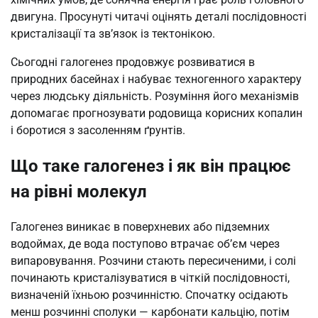
двигуна. Просунуті читачі оцінять деталі послідовності
кристалізації та зв’язок із тектонікою.
Сьогодні галогенез продовжує розвиватися в
природних басейнах і набуває техногенного характеру
через людську діяльність. Розуміння його механізмів
допомагає прогнозувати родовища корисних копалин
і боротися з засоленням ґрунтів.
Що таке галогенез і як він працює
на рівні молекул
Галогенез виникає в поверхневих або підземних
водоймах, де вода поступово втрачає об’єм через
випаровування. Розчини стають пересиченими, і солі
починають кристалізуватися в чіткій послідовності,
визначеній їхньою розчинністю. Спочатку осідають
менш розчинні сполуки — карбонати кальцію, потім