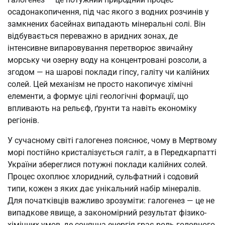
осадонакопичення, під час якого з водних розчинів у
замкнених басейнах випадають мінеральні солі. Він
відбувається переважно в аридних зонах, де
інтенсивне випаровування перетворює звичайну
морську чи озерну воду на концентровані розсоли, а
згодом — на шарові поклади гіпсу, галіту чи калійних
солей. Цей механізм не просто накопичує хімічні
елементи, а формує цілі геологічні формації, що
впливають на рельєф, ґрунти та навіть економіку
регіонів.
У сучасному світі галогенез пояснює, чому в Мертвому
морі постійно кристалізується галіт, а в Передкарпатті
України збереглися потужні поклади калійних солей.
Процес охоплює хлоридний, сульфатний і содовий
типи, кожен з яких дає унікальний набір мінералів.
Для початківців важливо зрозуміти: галогенез — це не
випадкове явище, а закономірний результат фізико-
хімічних умов, де сонячна енергія грає роль головного