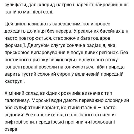
сульфати, далі хлорид натрію і нарешті найрозчинніші
калійно-магнієві солі.
Цей цикл називають завершеним, коли процес
доходить до кінця без перерв. У реальних басейнах він
часто повторюється, створюючи багатошарові
формації. Двигуном слугує сонячна радіація, яка
прискорює випаровування в посушливих регіонах. Без
постійного притоку свіжої води і відсутності стоку
концентровані розсоли накопичуються, ніби природа
варить густий солоний сироп у величезній природній
каструлі.
Хімічний склад вихідних розчинів визначає тип
галогенезу. Морські води дають переважно хлоридний
або сульфатний варіант, континентальні — часто
содовий. Усе залежить від геологічного оточення:
рифтові зони, передгірські прогини чи ізольовані
озера.