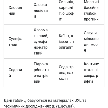
Сильвін,
Морські
Хлорка
Хлорид
карналі
басейни,
льцієви
ний
т, бішоф
глибокі
й
іт
прогини
Хлорма
Лагуни,
гнієвий,
Каїніт, к
Сульфа
мілково
сульфат
ізерит, п
тний
дні мор
но-натрі
олігаліт
я
євий
Гідрока
Контине
Сода, тр
Содови
рбонатн
нтальні
она, нах
й
о-натріє
озера, р
коліт
вий
ифти
Дані таблиці базуються на матеріалах ВУЕ та
геохімічних дослідженнях (ВУЕ.gov.ua).