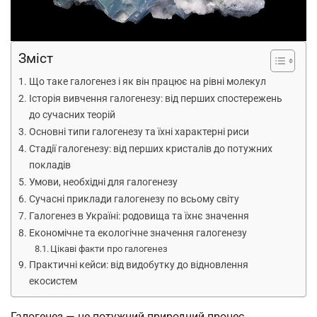
Зміст
Що таке галогенез і як він працює на рівні молекул
Історія вивчення галогенезу: від перших спостережень
до сучасних теорій
Основні типи галогенезу та їхні характерні риси
Стадії галогенезу: від перших кристалів до потужних
покладів
Умови, необхідні для галогенезу
Сучасні приклади галогенезу по всьому світу
Галогенез в Україні: родовища та їхнє значення
Економічне та екологічне значення галогенезу
Цікаві факти про галогенез
Практичні кейси: від видобутку до відновлення
екосистем
Галогенез — це потужний природний процес