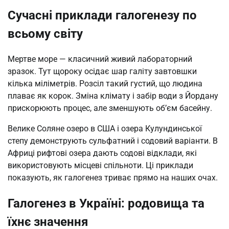
Сучасні приклади галогенезу по
всьому світу
Мертве море — класичний живий лабораторний
зразок. Тут щороку осідає шар галіту завтовшки
кілька міліметрів. Розсіл такий густий, що людина
плаває як корок. Зміна клімату і забір води з Йордану
прискорюють процес, але зменшують об’єм басейну.
Велике Соляне озеро в США і озера Кулундинської
степу демонструють сульфатний і содовий варіанти. В
Африці рифтові озера дають содові відклади, які
використовують місцеві спільноти. Ці приклади
показують, як галогенез триває прямо на наших очах.
Галогенез в Україні: родовища та
їхнє значення