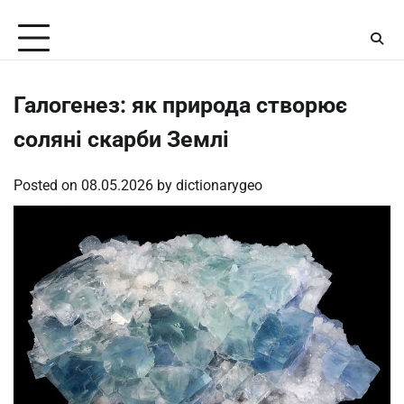
Skip
Saturday, August 8, 2026
to
content
Галогенез: як природа створює
соляні скарби Землі
Posted on
08.05.2026
by
dictionarygeo