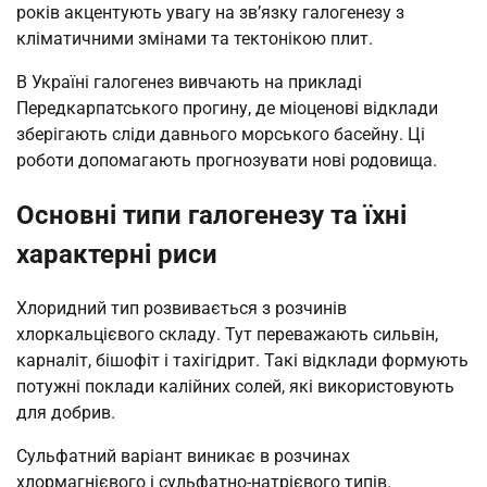
років акцентують увагу на зв’язку галогенезу з
кліматичними змінами та тектонікою плит.
В Україні галогенез вивчають на прикладі
Передкарпатського прогину, де міоценові відклади
зберігають сліди давнього морського басейну. Ці
роботи допомагають прогнозувати нові родовища.
Основні типи галогенезу та їхні
характерні риси
Хлоридний тип розвивається з розчинів
хлоркальцієвого складу. Тут переважають сильвін,
карналіт, бішофіт і тахігідрит. Такі відклади формують
потужні поклади калійних солей, які використовують
для добрив.
Сульфатний варіант виникає в розчинах
хлормагнієвого і сульфатно-натрієвого типів.