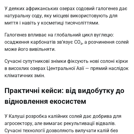
У деяких африканських озерах содовий галогенез дає
натуральну соду, яку місцеві використовують для
миття і навіть у косметиці тисячоліттями.
Галогенез впливає на глобальний цикл вуглецю:
осадження карбонатів зв’язує CO₂, а розчинення солей
може його вивільняти.
Сучасні супутникові знімки фіксують нові солоні кірки
в висохлих озерах Центральної Азії — прямий наслідок
кліматичних змін.
Практичні кейси: від видобутку до
відновлення екосистем
У Калуші розробка калійних солей дає добрива для
агросектору, але вимагає рекультивації відвалів.
Сучасні технології дозволяють вилучати калій без