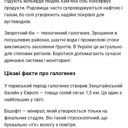
годують мільярди людей, кам’яна сіль консервує
продукти. Родовища часто супроводжуються нафтою і
газом, бо солі утворюють надійні покрівлі для
вуглеводнів.
Зворотний бік — техногенний галогенез. Зрошення в
посушливих районах, шахтні води і промислові стоки
викликають засолення ґрунтів. В Україні це актуально
для степових регіонів. Боротися допомагають сучасні
дренажні системи і моніторинг.
Цікаві факти про галогенез
У пермський період галогенез створив Зехштайнський
басейн у Європі — товща солей сягає 1,5 км. Це один з
найбільших у світі.
Бішофіт — мінерал, який утворюється тільки на
фінальних стадіях. Він такий гігроскопічний, що
буквально «п’є» вологу з повітря.