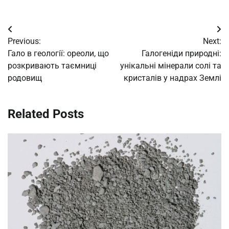
Post
Previous:
Next:
navigation
Гало в геології: ореоли, що
Галогеніди природні:
розкривають таємниці
унікальні мінерали солі та
родовищ
кристалів у надрах Землі
Related Posts