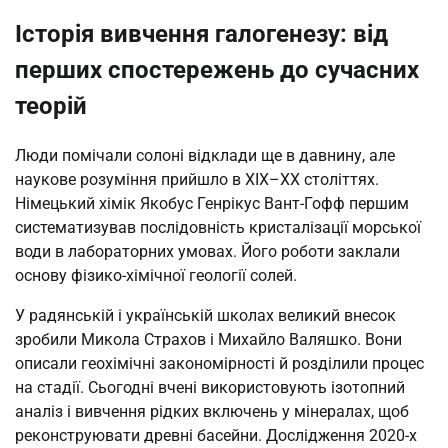
Історія вивчення галогенезу: від
перших спостережень до сучасних
теорій
Люди помічали солоні відклади ще в давнину, але
наукове розуміння прийшло в XIX–XX століттях.
Німецький хімік Якобус Генрікус Вант-Гофф першим
систематизував послідовність кристалізації морської
води в лабораторних умовах. Його роботи заклали
основу фізико-хімічної геології солей.
У радянській і українській школах великий внесок
зробили Микола Страхов і Михайло Валяшко. Вони
описали геохімічні закономірності й розділили процес
на стадії. Сьогодні вчені використовують ізотопний
аналіз і вивчення рідких включень у мінералах, щоб
реконструювати древні басейни. Дослідження 2020-х