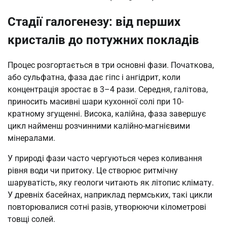
Стадії галогенезу: від перших
кристалів до потужних покладів
Процес розгортається в три основні фази. Початкова,
або сульфатна, фаза дає гіпс і ангідрит, коли
концентрація зростає в 3–4 рази. Середня, галітова,
приносить масивні шари кухонної солі при 10-
кратному згущенні. Висока, калійна, фаза завершує
цикл найменш розчинними калійно-магнієвими
мінералами.
У природі фази часто чергуються через коливання
рівня води чи притоку. Це створює ритмічну
шаруватість, яку геологи читають як літопис клімату.
У древніх басейнах, наприклад пермських, такі цикли
повторювалися сотні разів, утворюючи кілометрові
товщі солей.