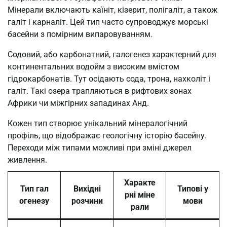
Мінерали включають каїніт, кізерит, полігаліт, а також
галіт і карналіт. Цей тип часто супроводжує морські
басейни з помірним випаровуванням.
Содовий, або карбонатний, галогенез характерний для
континентальних водойм з високим вмістом
гідрокарбонатів. Тут осідають сода, трона, нахколіт і
галіт. Такі озера трапляються в рифтових зонах
Африки чи міжгірних западинах Анд.
Кожен тип створює унікальний мінералогічний
профіль, що відображає геологічну історію басейну.
Переходи між типами можливі при зміні джерел
живлення.
Характе
Тип гал
Вихідні
Типові у
рні міне
огенезу
розчини
мови
рали