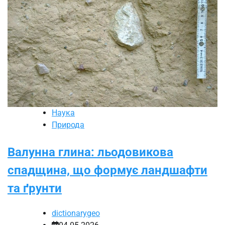
Наука
Природа
Валунна глина: льодовикова
спадщина, що формує ландшафти
та ґрунти
dictionarygeo