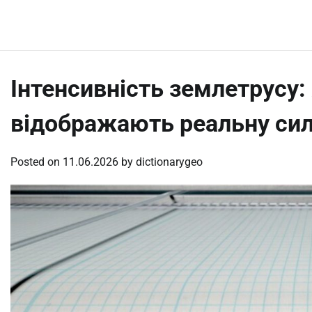
Skip
Thursday, August 6, 2026
to
content
Інтенсивність землетрусу:
відображають реальну сил
Posted on
11.06.2026
by
dictionarygeo