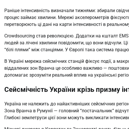
Раніше інтенсивність визначали тижнями: збирали свідче
процес займає хвилини. Мережі акселерометрів фіксують
перетворюють ці дані на карти інтенсивності в реальному
Crowdsourcing став революцією. Додатки на кшталт EMSC
людей за лічені хвилини повідомити, що вони відчули. Ц
“білі плями” між станціями. У Європі така система прац
В Україні мережа сейсмічних станцій фіксує події, а ма
віддалених зон Вранча це особливо важливо — поштовхи п
допомагає зрозуміти реальний вплив на українські регіо
Сейсмічність України крізь призму і
Україна не належить до найактивніших сейсмічних регіоні
Зона Вранча в Румунії — головний “постачальник” відчут
Глибокі землетруси цієї зони можуть викликати інтенсивн