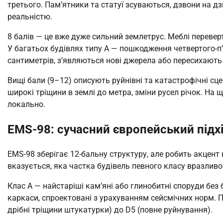
третього. Пам’ятники та статуї зсуваються, дзвони на д
реальністю.
8 балів — це вже дуже сильний землетрус. Меблі переве
У багатьох будівлях типу А — пошкодження четвертого-п’
сантиметрів, з’являються нові джерела або пересихають 
Вищі бали (9–12) описують руйнівні та катастрофічні сцен
широкі тріщини в землі до метра, зміни русел річок. На 
локально.
EMS-98: сучасний європейський підхі
EMS-98 зберігає 12-бальну структуру, але робить акцент
вказується, яка частка будівель певного класу вразливо
Клас A — найстаріші кам’яні або глинобитні споруди без 
каркаси, спроектовані з урахуванням сейсмічних норм. По
дрібні тріщини штукатурки) до D5 (повне руйнування).