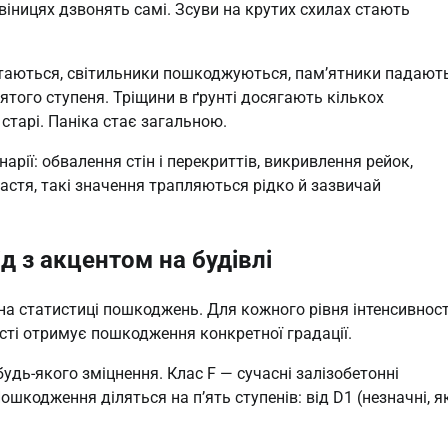
звіницях дзвонять самі. Зсуви на крутих схилах стають
ртаються, світильники пошкоджуються, пам’ятники падають
ятого ступеня. Тріщини в ґрунті досягають кількох
старі. Паніка стає загальною.
арії: обвалення стін і перекриттів, викривлення рейок,
щастя, такі значення трапляються рідко й зазвичай
д з акцентом на будівлі
 на статистиці пошкоджень. Для кожного рівня інтенсивност
сті отримує пошкодження конкретної градації.
будь-якого зміцнення. Клас F — сучасні залізобетонні
шкодження діляться на п’ять ступенів: від D1 (незначні, я