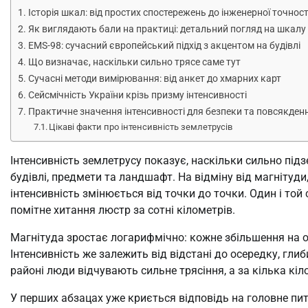
Історія шкал: від простих спостережень до інженерної точност
Як виглядають бали на практиці: детальний погляд на шкалу
EMS-98: сучасний європейський підхід з акцентом на будівлі
Що визначає, наскільки сильно трясе саме тут
Сучасні методи вимірювання: від анкет до хмарних карт
Сейсмічність України крізь призму інтенсивності
Практичне значення інтенсивності для безпеки та повсякден
Цікаві факти про інтенсивність землетрусів
Інтенсивність землетрусу показує, наскільки сильно під
будівлі, предмети та ландшафт. На відміну від магнітуди
інтенсивність змінюється від точки до точки. Один і той
помітне хитання люстр за сотні кілометрів.
Магнітуда зростає логарифмічно: кожне збільшення на о
Інтенсивність же залежить від відстані до осередку, гли
районі люди відчувають сильне трясіння, а за кілька кі
У перших абзацах уже криється відповідь на головне пит