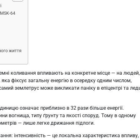
і
 MSK-64
ного життя
земні коливання впливають на конкретне місце — на людей,
, яка фіксує загальну енергію в осередку одним числом,
 самий землетрус може викликати паніку в епіцентрі та лед
диницю означає приблизно в 32 рази більше енергії.
бини вогнища, типу ґрунту та якості споруд. Тому в одному
лометрів — лише легке дрижання підлоги.
ання: інтенсивність — це локальна характеристика впливу,