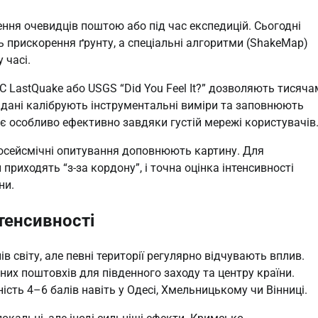
ння очевидців поштою або під час експедицій. Сьогодні
 прискорення ґрунту, а спеціальні алгоритми (ShakeMap)
 часі.
 LastQuake або USGS “Did You Feel It?” дозволяють тисяча
і дані калібрують інструментальні виміри та заповнюють
ює особливо ефективно завдяки густій мережі користувачів
кросейсмічні опитування доповнюють картину. Для
риходять “з-за кордону”, і точна оцінка інтенсивності
ни.
нтенсивності
в світу, але певні території регулярно відчувають вплив.
них поштовхів для південного заходу та центру країни.
ість 4–6 балів навіть у Одесі, Хмельницькому чи Вінниці.