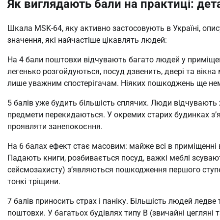
Як виглядають бали на практиці: де
Шкала MSK-64, яку активно застосовують в Україні, опису
значення, які найчастіше цікавлять людей:
На 4 бали поштовхи відчувають багато людей у приміщен
легенько розгойдуються, посуд дзвенить, двері та вікна
лише уважним спостерігачам. Ніяких пошкоджень ще нем
5 балів уже будить більшість сплячих. Люди відчувають х
предмети перекидаються. У окремих старих будинках з’
проявляти занепокоєння.
На 6 балах ефект стає масовим: майже всі в приміщенні 
Падають книги, розбивається посуд, важкі меблі зсувают
сейсмозахисту) з’являються пошкодження першого ступен
тонкі тріщини.
7 балів приносить страх і паніку. Більшість людей ледве
поштовхи. У багатьох будівлях типу В (звичайні цегляні