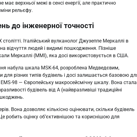
 має верхньої межі в сенсі енергії, але практично
зміни рельєфу.
ень до інженерної точності
X столітті. Італійський вулканолог Джузеппе Меркаллі в
 на відчуття людей і видимі пошкодження. Пізніше
кали Меркаллі (MMI), яка досі використовується в США.
ння набула шкала MSK-64, розроблена Медведєвим,
 для різних типів будівель і досі залишається базовою дл
а EMS-98 — Європейську макросейсмічну шкалу. Вона стала
разливості будівель від A (найвразливіші традиційні
пошкоджень.
ерів. Вона дозволяє кількісно оцінювати, скільки будівель
Це робить оцінку об’єктивнішою та кориснішою для