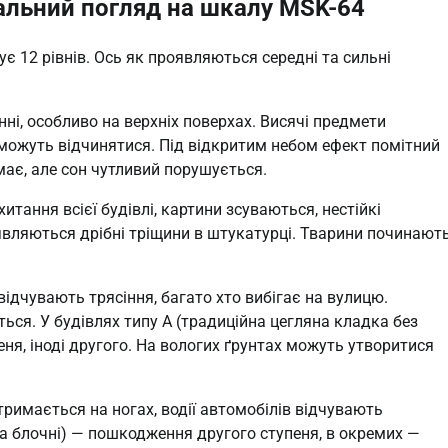
тальний погляд на шкалу MSK-64
є 12 рівнів. Ось як проявляються середні та сильні
ні, особливо на верхніх поверхах. Висячі предмети
 можуть відчинятися. Під відкритим небом ефект помітний
ає, але сон чутливий порушується.
итання всієї будівлі, картини зсуваються, нестійкі
являються дрібні тріщини в штукатурці. Тварини починают
відчувають трясіння, багато хто вибігає на вулицю.
ься. У будівлях типу А (традиційна цегляна кладка без
я, іноді другого. На вологих ґрунтах можуть утворитися
 тримається на ногах, водії автомобілів відчувають
 та блочні) — пошкодження другого ступеня, в окремих —