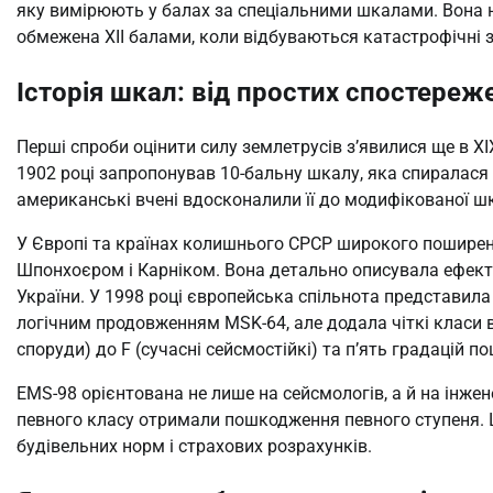
яку вимірюють у балах за спеціальними шкалами. Вона не
обмежена XII балами, коли відбуваються катастрофічні 
Історія шкал: від простих спостереж
Перші спроби оцінити силу землетрусів з’явилися ще в XI
1902 році запропонував 10-бальну шкалу, яка спиралася
американські вчені вдосконалили її до модифікованої ш
У Європі та країнах колишнього СРСР широкого пошире
Шпонхоєром і Карніком. Вона детально описувала ефекти
України. У 1998 році європейська спільнота представил
логічним продовженням MSK-64, але додала чіткі класи в
споруди) до F (сучасні сейсмостійкі) та п’ять градацій 
EMS-98 орієнтована не лише на сейсмологів, а й на інжен
певного класу отримали пошкодження певного ступеня. 
будівельних норм і страхових розрахунків.