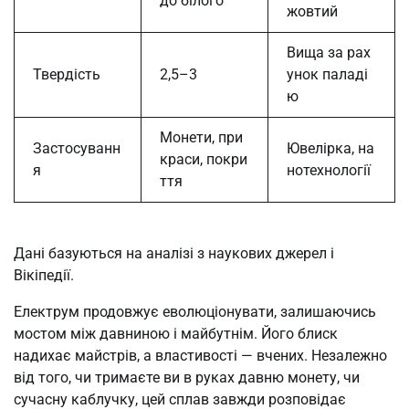
до білого
жовтий
Вища за рах
Твердість
2,5–3
унок паладі
ю
Монети, при
Застосуванн
Ювелірка, на
краси, покри
я
нотехнології
ття
Дані базуються на аналізі з наукових джерел і
Вікіпедії.
Електрум продовжує еволюціонувати, залишаючись
мостом між давниною і майбутнім. Його блиск
надихає майстрів, а властивості — вчених. Незалежно
від того, чи тримаєте ви в руках давню монету, чи
сучасну каблучку, цей сплав завжди розповідає