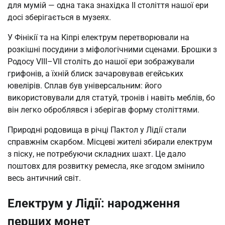
для мумій — одна така знахідка II століття нашої ери
досі зберігається в музеях.
У Фінікії та на Кіпрі електрум перетворювали на
розкішні посудини з міфологічними сценами. Брошки з
Родосу VIII–VII століть до нашої ери зображували
грифонів, а їхній блиск зачаровував егейських
ювелірів. Сплав був універсальним: його
використовували для статуй, тронів і навіть меблів, бо
він легко оброблявся і зберігав форму століттями.
Природні родовища в річці Пактол у Лідії стали
справжнім скарбом. Місцеві жителі збирали електрум
з піску, не потребуючи складних шахт. Це дало
поштовх для розвитку ремесла, яке згодом змінило
весь античний світ.
Електрум у Лідії: народження
перших монет