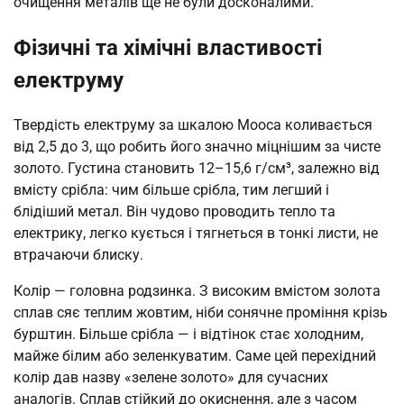
очищення металів ще не були досконалими.
Фізичні та хімічні властивості
електруму
Твердість електруму за шкалою Мооса коливається
від 2,5 до 3, що робить його значно міцнішим за чисте
золото. Густина становить 12–15,6 г/см³, залежно від
вмісту срібла: чим більше срібла, тим легший і
блідіший метал. Він чудово проводить тепло та
електрику, легко кується і тягнеться в тонкі листи, не
втрачаючи блиску.
Колір — головна родзинка. З високим вмістом золота
сплав сяє теплим жовтим, ніби сонячне проміння крізь
бурштин. Більше срібла — і відтінок стає холодним,
майже білим або зеленкуватим. Саме цей перехідний
колір дав назву «зелене золото» для сучасних
аналогів. Сплав стійкий до окиснення, але з часом