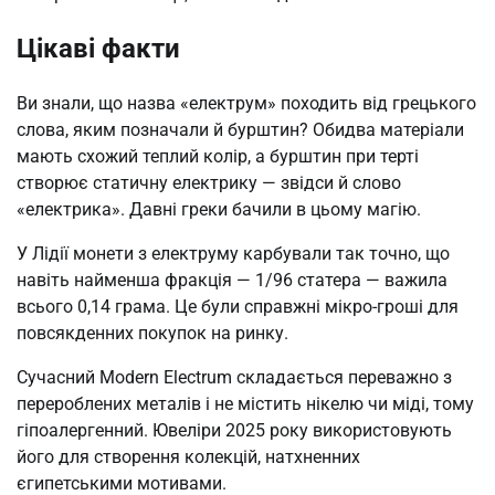
Цікаві факти
Ви знали, що назва «електрум» походить від грецького
слова, яким позначали й бурштин? Обидва матеріали
мають схожий теплий колір, а бурштин при терті
створює статичну електрику — звідси й слово
«електрика». Давні греки бачили в цьому магію.
У Лідії монети з електруму карбували так точно, що
навіть найменша фракція — 1/96 статера — важила
всього 0,14 грама. Це були справжні мікро-гроші для
повсякденних покупок на ринку.
Сучасний Modern Electrum складається переважно з
перероблених металів і не містить нікелю чи міді, тому
гіпоалергенний. Ювеліри 2025 року використовують
його для створення колекцій, натхненних
єгипетськими мотивами.