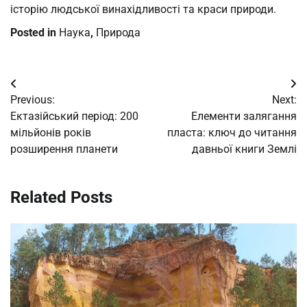
історію людської винахідливості та краси природи.
Posted in
Наука
,
Природа
Post
Previous:
Next:
navigation
Ектазійський період: 200
Елементи залягання
мільйонів років
пласта: ключ до читання
розширення планети
давньої книги Землі
Related Posts