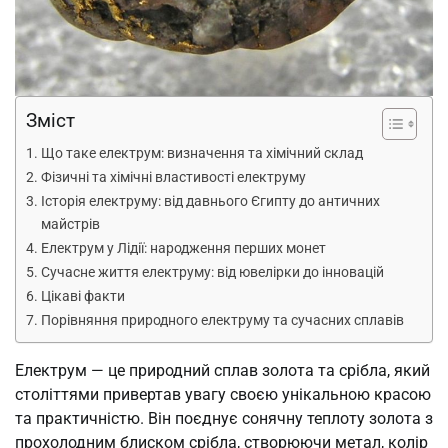
Зміст
Що таке електрум: визначення та хімічний склад
Фізичні та хімічні властивості електруму
Історія електруму: від давнього Єгипту до античних
майстрів
Електрум у Лідії: народження перших монет
Сучасне життя електруму: від ювелірки до інновацій
Цікаві факти
Порівняння природного електруму та сучасних сплавів
Електрум — це природний сплав золота та срібла, який
століттями привертав увагу своєю унікальною красою
та практичністю. Він поєднує сонячну теплоту золота з
прохолодним блиском срібла, створюючи метал, колір