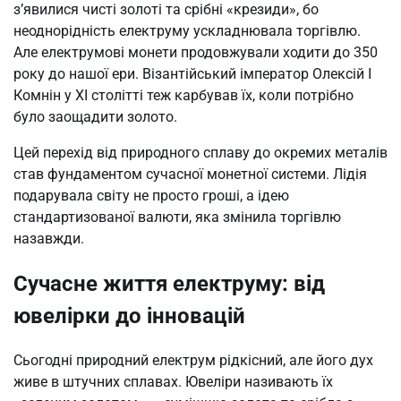
з’явилися чисті золоті та срібні «крезиди», бо
неоднорідність електруму ускладнювала торгівлю.
Але електрумові монети продовжували ходити до 350
року до нашої ери. Візантійський імператор Олексій I
Комнін у XI столітті теж карбував їх, коли потрібно
було заощадити золото.
Цей перехід від природного сплаву до окремих металів
став фундаментом сучасної монетної системи. Лідія
подарувала світу не просто гроші, а ідею
стандартизованої валюти, яка змінила торгівлю
назавжди.
Сучасне життя електруму: від
ювелірки до інновацій
Сьогодні природний електрум рідкісний, але його дух
живе в штучних сплавах. Ювеліри називають їх