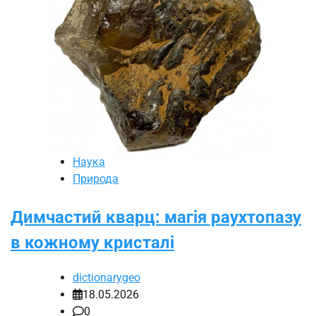
Наука
Природа
Димчастий кварц: магія раухтопазу
в кожному кристалі
dictionarygeo
18.05.2026
0