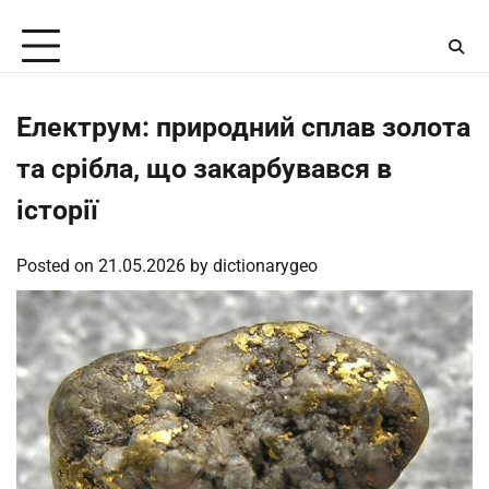
Skip
Saturday, August 8, 2026
to
content
Електрум: природний сплав золота
та срібла, що закарбувався в
історії
Posted on
21.05.2026
by
dictionarygeo