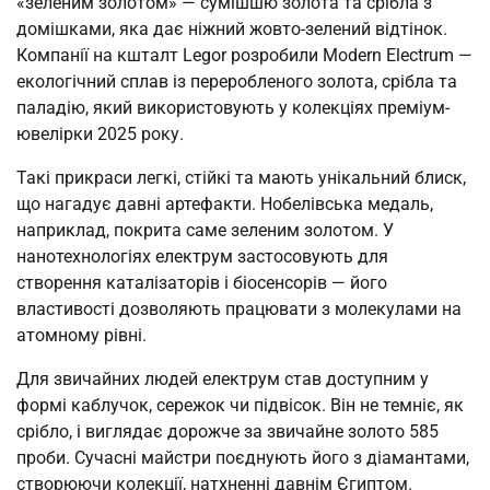
«зеленим золотом» — сумішшю золота та срібла з
домішками, яка дає ніжний жовто-зелений відтінок.
Компанії на кшталт Legor розробили Modern Electrum —
екологічний сплав із переробленого золота, срібла та
паладію, який використовують у колекціях преміум-
ювелірки 2025 року.
Такі прикраси легкі, стійкі та мають унікальний блиск,
що нагадує давні артефакти. Нобелівська медаль,
наприклад, покрита саме зеленим золотом. У
нанотехнологіях електрум застосовують для
створення каталізаторів і біосенсорів — його
властивості дозволяють працювати з молекулами на
атомному рівні.
Для звичайних людей електрум став доступним у
формі каблучок, сережок чи підвісок. Він не темніє, як
срібло, і виглядає дорожче за звичайне золото 585
проби. Сучасні майстри поєднують його з діамантами,
створюючи колекції, натхненні давнім Єгиптом.