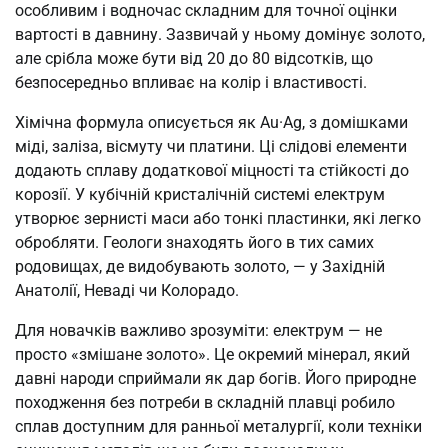
особливим і водночас складним для точної оцінки
вартості в давнину. Зазвичай у ньому домінує золото,
але срібла може бути від 20 до 80 відсотків, що
безпосередньо впливає на колір і властивості.
Хімічна формула описується як Au·Ag, з домішками
міді, заліза, вісмуту чи платини. Ці слідові елементи
додають сплаву додаткової міцності та стійкості до
корозії. У кубічній кристалічній системі електрум
утворює зернисті маси або тонкі пластинки, які легко
обробляти. Геологи знаходять його в тих самих
родовищах, де видобувають золото, — у Західній
Анатолії, Неваді чи Колорадо.
Для новачків важливо зрозуміти: електрум — не
просто «змішане золото». Це окремий мінерал, який
давні народи сприймали як дар богів. Його природне
походження без потреби в складній плавці робило
сплав доступним для ранньої металургії, коли техніки