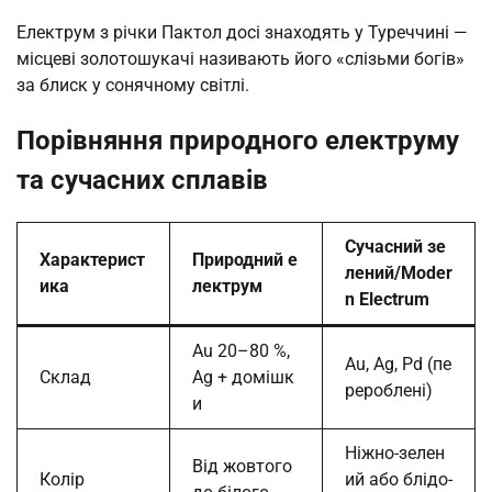
Електрум з річки Пактол досі знаходять у Туреччині —
місцеві золотошукачі називають його «слізьми богів»
за блиск у сонячному світлі.
Порівняння природного електруму
та сучасних сплавів
Сучасний зе
Характерист
Природний е
лений/Moder
ика
лектрум
n Electrum
Au 20–80 %,
Au, Ag, Pd (пе
Склад
Ag + домішк
рероблені)
и
Ніжно-зелен
Від жовтого
Колір
ий або блідо-