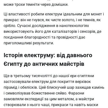
може трохи темніти через домішки.
Ці властивості робили електрум ідеальним для монет і
прикрас: він не гнувся, як чисте золото, і не темнів, як
срібло. Сучасні дослідження в нанотехнологіях
використовують його для каталізаторів і сенсорів, де
поєднання благородності та провідності дає
приголомшливі результати.
Історія електруму: від давнього
Єгипту до античних майстрів
Ще в третьому тисячолітті до нашої ери єгиптяни
застосовували електрум для покриття верхівок
пірамід і обелісків. Цей блискучий шар захищав камінь
і символізував божественне сяйво. Фараони
замовляли експедиції за цим металом, а майстри
створювали з нього чаші, прикраси та навіть маски