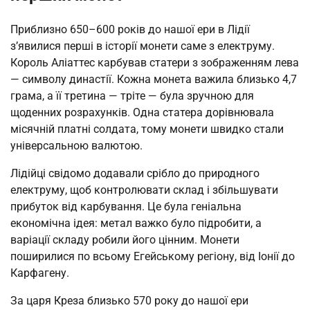
Приблизно 650–600 років до нашої ери в Лідії
з’явилися перші в історії монети саме з електруму.
Король Аліаттес карбував статери з зображенням лева
— символу династії. Кожна монета важила близько 4,7
грама, а її третина — тріте — була зручною для
щоденних розрахунків. Одна статера дорівнювала
місячній платні солдата, тому монети швидко стали
універсальною валютою.
Лідійці свідомо додавали срібло до природного
електруму, щоб контролювати склад і збільшувати
прибуток від карбування. Це була геніальна
економічна ідея: метал важко було підробити, а
варіації складу робили його цінним. Монети
поширилися по всьому Егейському регіону, від Іонії до
Карфагену.
За царя Креза близько 570 року до нашої ери