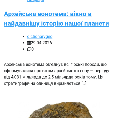
Архейська еонотема: вікно в
найдавнішу історію нашої планети
dictionarygeo
29.04.2026
0
Архейська еонотема об’єднує всі гірські породи, що
сформувалися протягом архейського еону — періоду
від 4,031 мільярда до 2,5 мільярда років тому. Ця
стратиграфічна одиниця вирізняється […]