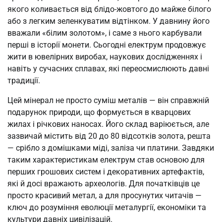
якого коливається від блідо-жовтого до майже білого
або з легким зеленкуватим відтінком. У давнину його
вважали «білим золотом», і саме з нього карбували
перші в історії монети. Сьогодні електрум продовжує
жити в ювелірних виробах, наукових дослідженнях і
навіть у сучасних сплавах, які переосмислюють давні
традиції.
Цей мінерал не просто суміш металів — він справжній
подарунок природи, що формується в кварцових
жилах і річкових наносах. Його склад варіюється, але
зазвичай містить від 20 до 80 відсотків золота, решта
— срібло з домішками міді, заліза чи платини. Завдяки
таким характеристикам електрум став основою для
перших грошових систем і декоративних артефактів,
які й досі вражають археологів. Для початківців це
просто красивий метал, а для просунутих читачів —
ключ до розуміння еволюції металургії, економіки та
культури давніх цивілізацій.