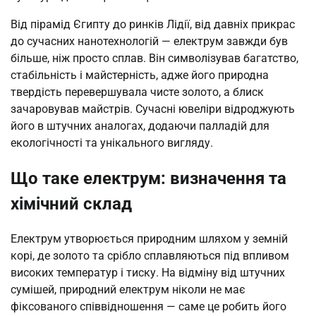
Від пірамід Єгипту до ринків Лідії, від давніх прикрас
до сучасних нанотехнологій — електрум завжди був
більше, ніж просто сплав. Він символізував багатство,
стабільність і майстерність, адже його природна
твердість перевершувала чисте золото, а блиск
зачаровував майстрів. Сучасні ювеліри відроджують
його в штучних аналогах, додаючи палладій для
екологічності та унікального вигляду.
Що таке електрум: визначення та
хімічний склад
Електрум утворюється природним шляхом у земній
корі, де золото та срібло сплавляються під впливом
високих температур і тиску. На відміну від штучних
сумішей, природний електрум ніколи не має
фіксованого співвідношення — саме це робить його