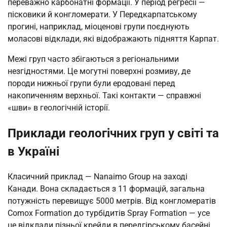
переважно карбонатні формації. У період регресії —
пісковики й конгломерати. У Передкарпатському
прогині, наприклад, міоценові групи поєднують
моласові відклади, які відображають підняття Карпат.
Межі груп часто збігаються з регіональними
незгідностями. Це могутні поверхні розмиву, де
породи нижньої групи були еродовані перед
накопиченням верхньої. Такі контакти — справжні
«шви» в геологічній історії.
Приклади геологічних груп у світі та
в Україні
Класичний приклад — Nanaimo Group на заході
Канади. Вона складається з 11 формацій, загальна
потужність перевищує 5000 метрів. Від конгломератів
Comox Formation до турбідитів Spray Formation — усе
це відклади пізньої крейди в передгірському басейні.