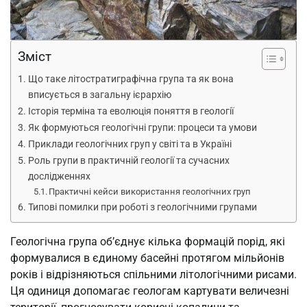
Зміст
Що таке літостратиграфічна група та як вона
вписується в загальну ієрархію
Історія терміна та еволюція поняття в геології
Як формуються геологічні групи: процеси та умови
Приклади геологічних груп у світі та в Україні
Роль групи в практичній геології та сучасних
дослідженнях
Практичні кейси використання геологічних груп
Типові помилки при роботі з геологічними групами
Геологічна група об’єднує кілька формацій порід, які
формувалися в єдиному басейні протягом мільйонів
років і відрізняються спільними літологічними рисами.
Ця одиниця допомагає геологам картувати величезні