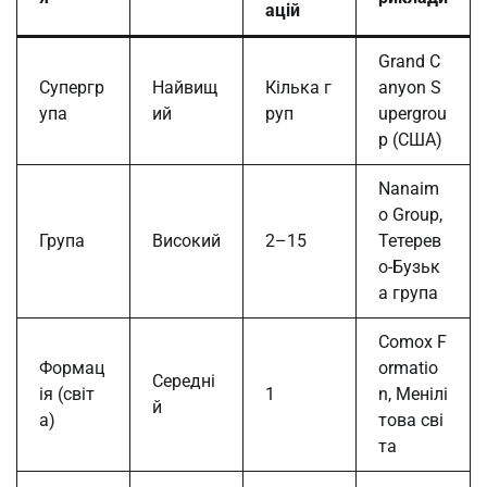
ацій
Grand C
Супергр
Найвищ
Кілька г
anyon S
упа
ий
руп
upergrou
p (США)
Nanaim
o Group,
Група
Високий
2–15
Тетерев
о-Бузьк
а група
Comox F
Формац
ormatio
Середні
ія (світ
1
n, Менілі
й
а)
това сві
та