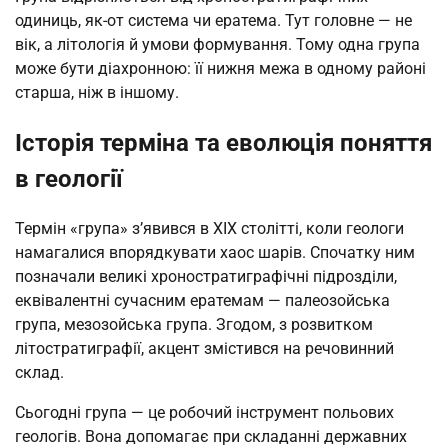
одиниць, як-от система чи ератема. Тут головне — не
вік, а літологія й умови формування. Тому одна група
може бути діахронною: її нижня межа в одному районі
старша, ніж в іншому.
Історія терміна та еволюція поняття
в геології
Термін «група» з’явився в XIX столітті, коли геологи
намагалися впорядкувати хаос шарів. Спочатку ним
позначали великі хроностратиграфічні підрозділи,
еквівалентні сучасним ератемам — палеозойська
група, мезозойська група. Згодом, з розвитком
літостратиграфії, акцент змістився на речовинний
склад.
Сьогодні група — це робочий інструмент польових
геологів. Вона допомагає при складанні державних