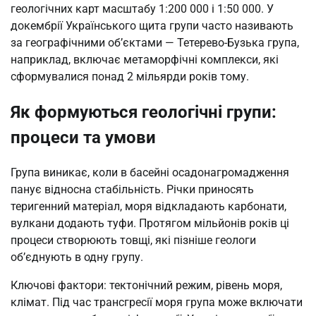
геологічних карт масштабу 1:200 000 і 1:50 000. У
докембрії Українського щита групи часто називають
за географічними об’єктами — Тетерево-Бузька група,
наприклад, включає метаморфічні комплекси, які
сформувалися понад 2 мільярди років тому.
Як формуються геологічні групи:
процеси та умови
Група виникає, коли в басейні осадонагромадження
панує відносна стабільність. Річки приносять
теригенний матеріал, моря відкладають карбонати,
вулкани додають туфи. Протягом мільйонів років ці
процеси створюють товщі, які пізніше геологи
об’єднують в одну групу.
Ключові фактори: тектонічний режим, рівень моря,
клімат. Під час трансгресії моря група може включати