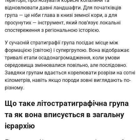
території, прогнозувати корисні копалини та
відновлювати давні ландшафти. Для початківців
група — це ніби глава в книзі земної кори, а для
просунутих — інструмент, який пов’язує локальні
спостереження з регіональною історією.
У сучасній стратиграфії група посідає місце між
формацією (світою) і супергрупою. Вона відображає
тривалі етапи осадонагромадження, коли умови
середовища змінювалися повільно, але послідовно.
Завдяки групам вдається корелювати розрізи на сотні
кілометрів, навіть якщо породи зовні виглядають по-
різному.
Що таке літостратиграфічна група
та як вона вписується в загальну
ієрархію