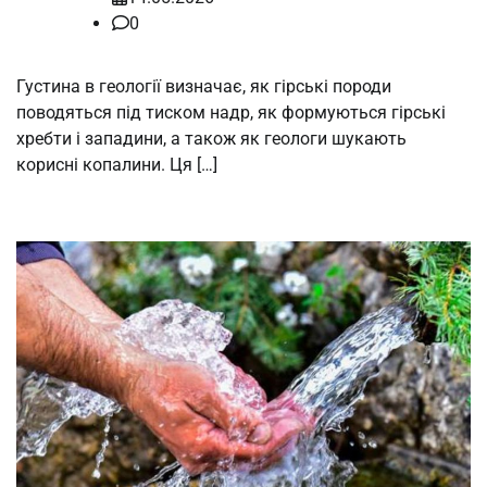
0
Густина в геології визначає, як гірські породи
поводяться під тиском надр, як формуються гірські
хребти і западини, а також як геологи шукають
корисні копалини. Ця […]