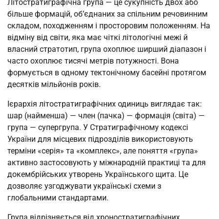
Літостратиграфічна група — це сукупність двох або
більше формацій, об’єднаних за спільним речовинним
складом, походженням і просторовим положенням. На
відміну від світи, яка має чіткі літологічні межі й
власний стратотип, група охоплює ширший діапазон і
часто охоплює тисячі метрів потужності. Вона
формується в одному тектонічному басейні протягом
десятків мільйонів років.
Ієрархія літостратиграфічних одиниць виглядає так:
шар (найменша) — член (пачка) — формація (світа) —
група — супергрупа. У Стратиграфічному кодексі
України для місцевих підрозділів використовують
терміни «серія» та «комплекс», але поняття «група»
активно застосовують у міжнародній практиці та для
докембрійських утворень Українського щита. Це
дозволяє узгоджувати українські схеми з
глобальними стандартами.
Група відрізняється від хроностратиграфічних