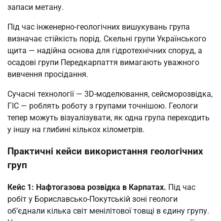
запаси метану.
Під час інженерно-геологічних вишукувань група
визначає стійкість порід. Скельні групи Українського
щита — надійна основа для гідротехнічних споруд, а
осадові групи Передкарпаття вимагають уважного
вивчення просідання.
Сучасні технології — 3D-моделювання, сейсморозвідка,
ГІС — роблять роботу з групами точнішою. Геологи
тепер можуть візуалізувати, як одна група переходить
у іншу на глибині кількох кілометрів.
Практичні кейси використання геологічних
груп
Кейс 1: Нафтогазова розвідка в Карпатах.
Під час
робіт у Бориславсько-Покутській зоні геологи
об’єднали кілька світ менілітової товщі в єдину групу.