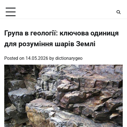
Skip
Friday, August 7, 2026
to
content
Група в геології: ключова одиниця
для розуміння шарів Землі
Posted on
14.05.2026
by
dictionarygeo