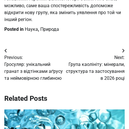
можливо, саме ваша спостережливість допоможе
відкрити нову групу, яка змінить уявлення про той чи
інший регіон.
Posted in
Наука
,
Природа
Post
Previous:
Next:
navigation
Гросуляр: унікальний
Група каолініту: мінерали,
гранат з відтінками аґрусу
структура та застосування
та неймовірною глибиною
в 2026 році
Related Posts