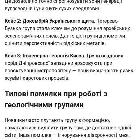
Це дозволило точно спрогнозувати зони генерації
вуглеводнів і уникнути сухих свердловин.
Кейс 2: Докембрій Українського щита.
Тетерево-
Бузька група стала ключем до розуміння архейських
зеленокам’яних поясів. Дані з цієї групи допомогли
оцінити перспективність рідкісних металів.
Кейс 3: Інженерна геологія Києва.
Групи осадових
порід Дніпровської западини враховують при
проєктуванні метрополітену — вони визначають ризик
зсувів і карстових процесів.
Типові помилки при роботі з
геологічними групами
Новачки часто плутають групу з формацією,
намагаючись виділити групу там, де достатньо однієї
світи. Інша помилка — ігнорування діахронності меж.