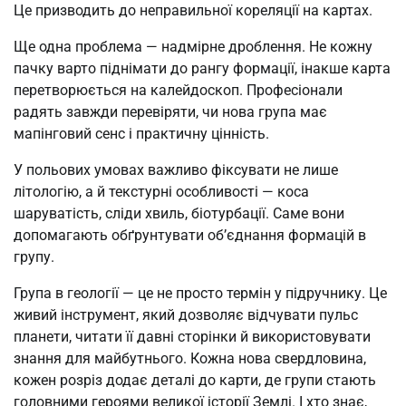
Це призводить до неправильної кореляції на картах.
Ще одна проблема — надмірне дроблення. Не кожну
пачку варто піднімати до рангу формації, інакше карта
перетворюється на калейдоскоп. Професіонали
радять завжди перевіряти, чи нова група має
мапінговий сенс і практичну цінність.
У польових умовах важливо фіксувати не лише
літологію, а й текстурні особливості — коса
шаруватість, сліди хвиль, біотурбації. Саме вони
допомагають обґрунтувати об’єднання формацій в
групу.
Група в геології — це не просто термін у підручнику. Це
живий інструмент, який дозволяє відчувати пульс
планети, читати її давні сторінки й використовувати
знання для майбутнього. Кожна нова свердловина,
кожен розріз додає деталі до карти, де групи стають
головними героями великої історії Землі. І хто знає,