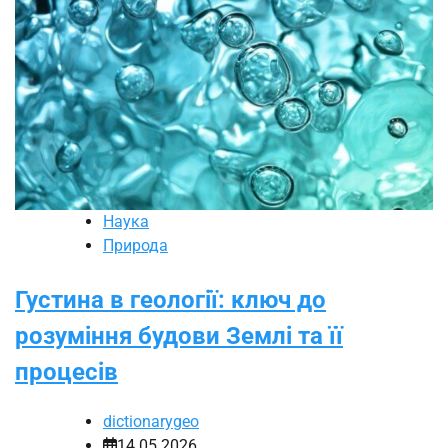
Наука
Природа
Густина в геології: ключ до
розуміння будови Землі та її
процесів
dictionarygeo
14.05.2026