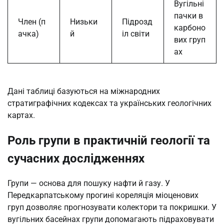
Вугільні
пачки в
Член (п
Низьки
Підрозд
карбоно
ачка)
й
іл світи
вих груп
ах
Дані таблиці базуються на міжнародних
стратиграфічних кодексах та українських геологічних
картах.
Роль групи в практичній геології та
сучасних дослідженнях
Групи — основа для пошуку нафти й газу. У
Передкарпатському прогині кореляція міоценових
груп дозволяє прогнозувати колектори та покришки. У
вугільних басейнах групи допомагають підраховувати