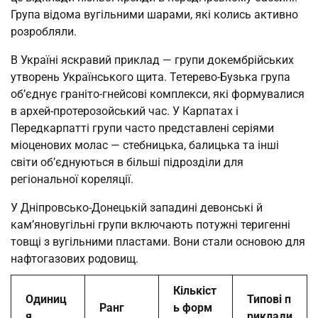
Група відома вугільними шарами, які колись активно
розробляли.
В Україні яскравий приклад — групи докембрійських
утворень Українського щита. Тетерево-Бузька група
об’єднує граніто-гнейсові комплекси, які формувалися
в архей-протерозойський час. У Карпатах і
Передкарпатті групи часто представлені серіями
міоценових молас — стебницька, балицька та інші
світи об’єднуються в більші підрозділи для
регіональної кореляції.
У Дніпровсько-Донецькій западині девонські й
кам’яновугільні групи включають потужні теригенні
товщі з вугільними пластами. Вони стали основою для
нафтогазових родовищ.
Кількіст
Одиниц
Типові п
Ранг
ь форм
я
риклади