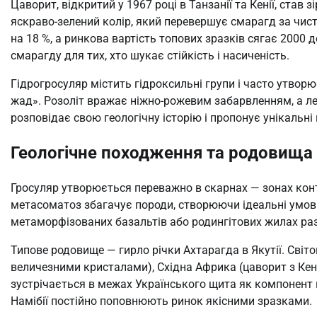
Цаворит, відкритий у 1967 році в Танзанії та Кенії, став 
яскраво-зелений колір, який перевершує смарагд за чист
на 18 %, а ринкова вартість топових зразків сягає 2000 
смарагду для тих, хто шукає стійкість і насиченість.
Гідрогросуляр містить гідроксильні групи і часто утворю
жад». Розоліт вражає ніжно-рожевим забарвленням, а л
розповідає свою геологічну історію і пропонує унікальні
Геологічне походження та родовища
Гросуляр утворюється переважно в скарнах — зонах кон
метасоматоз збагачує породи, створюючи ідеальні умови 
метаморфізованих базальтів або родингітових жилах раз
Типове родовище — гирло річки Ахтарагда в Якутії. Світ
величезними кристалами), Східна Африка (цаворит з Кенії 
зустрічається в межах Українського щита як компонент г
Намібії постійно поповнюють ринок якісними зразками.