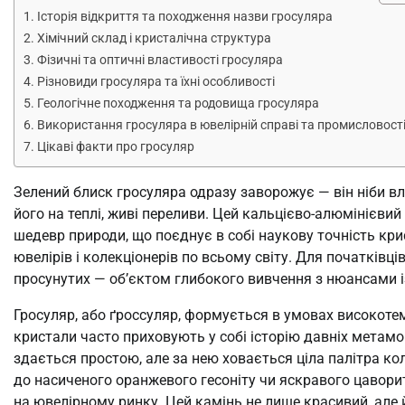
Історія відкриття та походження назви гросуляра
Хімічний склад і кристалічна структура
Фізичні та оптичні властивості гросуляра
Різновиди гросуляра та їхні особливості
Геологічне походження та родовища гросуляра
Використання гросуляра в ювелірній справі та промисловост
Цікаві факти про гросуляр
Зелений блиск гросуляра одразу заворожує — він ніби вл
його на теплі, живі переливи. Цей кальцієво-алюмінієвий
шедевр природи, що поєднує в собі наукову точність кри
ювелірів і колекціонерів по всьому світу. Для початківці
просунутих — об’єктом глибокого вивчення з нюансами і
Гросуляр, або ґроссуляр, формується в умовах високоте
кристали часто приховують у собі історію давніх метамо
здається простою, але за нею ховається ціла палітра ко
до насиченого оранжевого гесоніту чи яскравого цавори
на ювелірному ринку. Цей камінь не лише красивий, але 