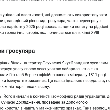
 за унікальні властивості, які дозволяють використовувати
рит, ванадієвий різновид гросуляра, часто перевершує
ва вартість у 2025 році зросла завдяки попиту на рідкісні
а геологічна історія, яка починається ще в кінці XVIII
ви гросуляра
річки Вілюй на території сучасної Якутії завдяки зусиллям
ивернув увагу своєю зеленуватою забарвленістю, яка
раам Готтлоб Вернер офіційно назвав мінерал у 1811 році,
ніки іменують крижовник. Ця назва ідеально передала суть
к мініатюрні плоди з саду.
. Його вивчали в контексті ізоморфних рядів уграндитів, д
м. Сучасні дослідження, проведені за допомогою
ю кристалів навіть у майже чистих зразках. Така еволюція