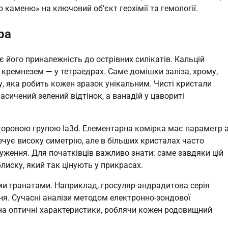
каменю» на ключовий об’єкт геохімії та гемології.
ра
 його приналежність до острівних силікатів. Кальцій
а кремнезем — у тетраедрах. Саме домішки заліза, хрому,
, яка робить кожен зразок унікальним. Чисті кристали
асичений зелений відтінок, а ванадій у цавориті
осторовою групою Ia3d. Елементарна комірка має параметр 
печує високу симетрію, але в більших кристалах часто
руження. Для початківців важливо знати: саме завдяки цій
блиску, який так цінують у прикрасах.
ми гранатами. Наприклад, гросуляр-андрадитова серія
ня. Сучасні аналізи методом електронно-зондової
ь на оптичні характеристики, роблячи кожен родовищний