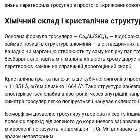
знань перетворила гросуляр з простого «крижовникового 
Хімічний склад і кристалічна структу
Основна формула гросуляра — Ca₃Al₂(SiO₄)₃ — відображає
займає позиції в структурі, алюміній — в октаедричних, 
ванадію чи марганцю створюють ту саму колірну палітру
безбарвні, але навіть мінімальна кількість хрому дарує н
перетворює камінь на справжній дорогоцінний скарб.
Кристалічна ґратка належить до кубічної сингонії з пр
≈ 11,851 Å, об’єм близько 1664 Å³. Така структура забез
спостерігається слабка анізотропія через внутрішні нап
симетрії гросуляр легко полірується і набуває скляного 
Ізоморфізм дозволяє гросуляру утворювати серії з інши
пояснює перехід від зеленого до коричневого забарвлен
мікроскопії показують, як домішки Ti, Cr, Mn впливают
зразок неповторним.