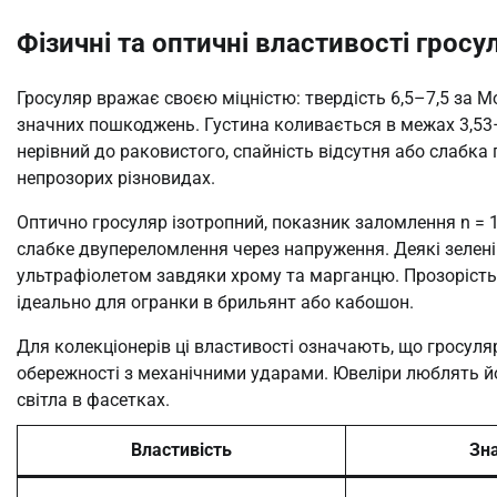
Фізичні та оптичні властивості гросу
Гросуляр вражає своєю міцністю: твердість 6,5–7,5 за 
значних пошкоджень. Густина коливається в межах 3,53–
нерівний до раковистого, спайність відсутня або слабка п
непрозорих різновидах.
Оптично гросуляр ізотропний, показник заломлення n = 1
слабке двупереломлення через напруження. Деякі зелен
ультрафіолетом завдяки хрому та марганцю. Прозорість 
ідеально для огранки в брильянт або кабошон.
Для колекціонерів ці властивості означають, що гросуляр
обережності з механічними ударами. Ювеліри люблять йо
світла в фасетках.
Властивість
Зн