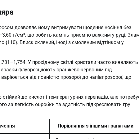
ляра
Моосом дозволяє йому витримувати щоденне носіння без
3,60 г/см³, що робить камінь приємно важким у руці. Зла
о {110}. Блиск скляний, іноді з смоляним відтінком у
,731–1,754. У прохідному світлі кристали часто виявляють
і зразки флуоресціюють оранжево-червоним під
варіюється від повністю прозорої до напівпрозорої, що
 стійкий до кислот і температурних перепадів, але потребу
го за легкість обробки та здатність підкреслювати гру
ачення
Порівняння з іншими гранатами