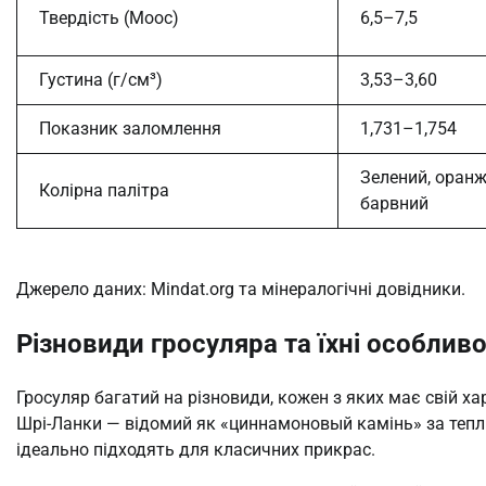
Твердість (Моос)
6,5–7,5
Густина (г/см³)
3,53–3,60
Показник заломлення
1,731–1,754
Зелений, оранж
Колірна палітра
барвний
Джерело даних: Mindat.org та мінералогічні довідники.
Різновиди гросуляра та їхні особливо
Гросуляр багатий на різновиди, кожен з яких має свій ха
Шрі-Ланки — відомий як «циннамоновый камінь» за тепли
ідеально підходять для класичних прикрас.