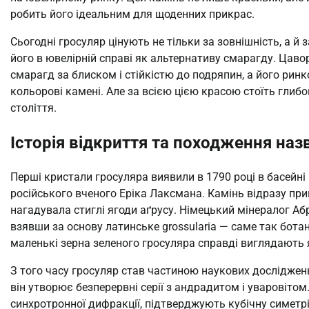
робить його ідеальним для щоденних прикрас.
Сьогодні гросуляр цінують не тільки за зовнішність, а й
його в ювелірній справі як альтернативу смарагду. Цаво
смарагд за блиском і стійкістю до подряпин, а його ринко
кольорові камені. Але за всією цією красою стоїть глибок
століття.
Історія відкриття та походження наз
Перші кристали гросуляра виявили в 1790 році в басейні 
російського вченого Еріка Лаксмана. Камінь відразу пр
нагадувала стиглі ягоди аґрусу. Німецький мінералог Аб
взявши за основу латинське grossularia — саме так бота
маленькі зерна зеленого гросуляра справді виглядають я
З того часу гросуляр став частиною наукових досліджень
він утворює безперервні серії з андрадитом і уваровіто
синхротронної дифракції, підтверджують кубічну симетрі