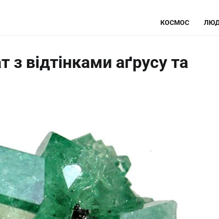
КОСМОС
ЛЮД
т з відтінками аґрусу та