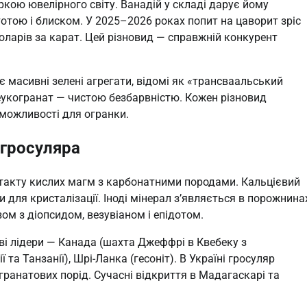
зіркою ювелірного світу. Ванадій у складі дарує йому
отою і блиском. У 2025–2026 роках попит на цаворит зріс
доларів за карат. Цей різновид — справжній конкурент
є масивні зелені агрегати, відомі як «трансваальський
еукогранат — чистою безбарвністю. Кожен різновид
 можливості для огранки.
 гросуляра
такту кислих магм з карбонатними породами. Кальцієвий
для кристалізації. Іноді мінерал з’являється в порожнина
ом з діопсидом, везувіаном і епідотом.
ові лідери — Канада (шахта Джеффрі в Квебеку з
та Танзанії), Шрі-Ланка (гесоніт). В Україні гросуляр
ранатових порід. Сучасні відкриття в Мадагаскарі та