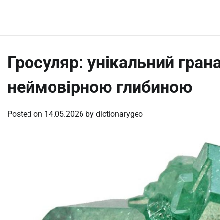
Skip
Saturday, August 8, 2026
to
content
Гросуляр: унікальний грана
неймовірною глибиною
Posted on
14.05.2026
by
dictionarygeo