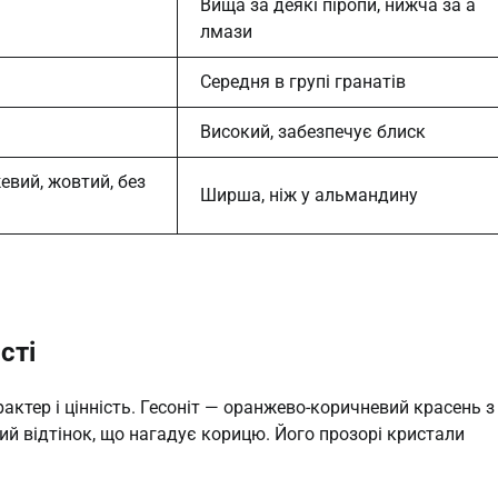
Вища за деякі піропи, нижча за а
лмази
Середня в групі гранатів
Високий, забезпечує блиск
евий, жовтий, без
Ширша, ніж у альмандину
сті
рактер і цінність. Гесоніт — оранжево-коричневий красень з
й відтінок, що нагадує корицю. Його прозорі кристали