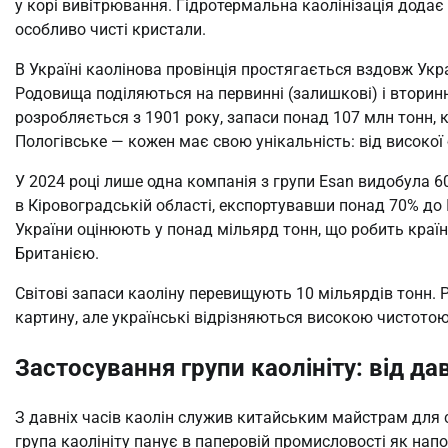
у корі вивітрювання. Гідротермальна каолінізація додає
особливо чисті кристали.
В Україні каолінова провінція простягається вздовж Укр
Родовища поділяються на первинні (залишкові) і вторинні
розробляється з 1901 року, запаси понад 107 млн тонн, к
Пологівське — кожен має свою унікальність: від високої 
У 2024 році лише одна компанія з групи Esan видобула 6
в Кіровоградській області, експортувавши понад 70% до Іт
України оцінюють у понад мільярд тонн, що робить країну
Британією.
Світові запаси каоліну перевищують 10 мільярдів тонн. 
картину, але українські відрізняються високою чистотою
Застосування групи каолініту: від да
З давніх часів каолін служив китайським майстрам для с
група каолініту панує в паперовій промисловості як напо