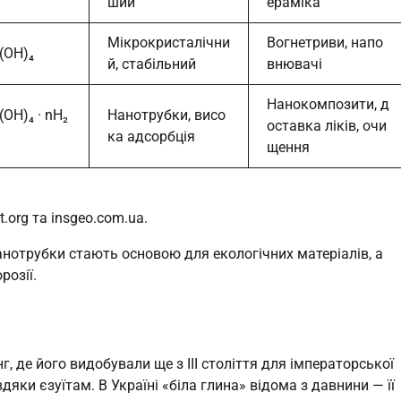
ший
ераміка
Мікрокристалічни
Вогнетриви, напо
₅(OH)₄
й, стабільний
внювачі
Нанокомпозити, д
(OH)₄ · nH₂
Нанотрубки, висо
оставка ліків, очи
ка адсорбція
щення
.org та insgeo.com.ua.
нанотрубки стають основою для екологічних матеріалів, а
розії.
, де його видобували ще з III століття для імператорської
вдяки єзуїтам. В Україні «біла глина» відома з давнини — її