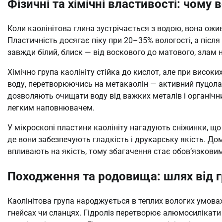
Фізичні та хімічні властивості: чому 
Коли каолінітова глина зустрічається з водою, вона ожи
Пластичність досягає піку при 20–35% вологості, а післ
завжди білий, блиск — від воскового до матового, злам 
Хімічно група каолініту стійка до кислот, але при висо
воду, перетворюючись на метакаолін — активний пуцолан
дозволяють очищати воду від важких металів і органічн
легким наповнювачем.
У мікроскопі пластини каолініту нагадують сніжинки, що 
де вони забезпечують гладкість і друкарську якість. Д
впливають на якість, тому збагачення стає обов’язкови
Походження та родовища: шлях від гр
Каолінітова група народжується в теплих вологих умовах
гнейсах чи сланцях. Гідроліз перетворює алюмосилікати 