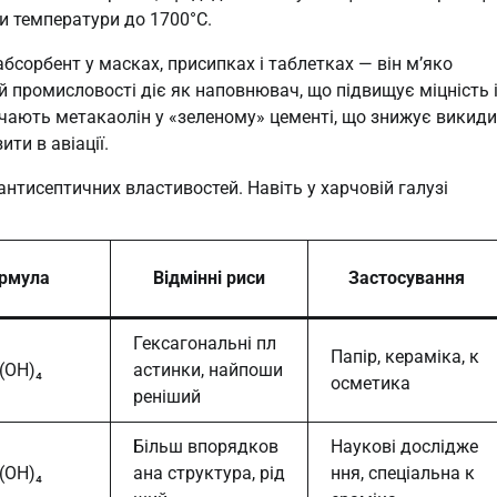
и температури до 1700°C.
сорбент у масках, присипках і таблетках — він м’яко
ій промисловості діє як наповнювач, що підвищує міцність 
чають метакаолін у «зеленому» цементі, що знижує викиди
ти в авіації.
антисептичних властивостей. Навіть у харчовій галузі
рмула
Відмінні риси
Застосування
Гексагональні пл
Папір, кераміка, к
₅(OH)₄
астинки, найпоши
осметика
реніший
Більш впорядков
Наукові дослідже
₅(OH)₄
ана структура, рід
ння, спеціальна к