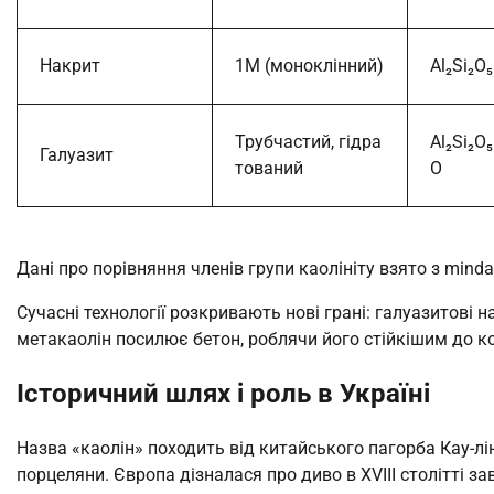
Накрит
1M (моноклінний)
Al₂Si₂O
Трубчастий, гідра
Al₂Si₂O₅
Галуазит
тований
O
Дані про порівняння членів групи каолініту взято з mindat
Сучасні технології розкривають нові грані: галуазитові 
метакаолін посилює бетон, роблячи його стійкішим до ко
Історичний шлях і роль в Україні
Назва «каолін» походить від китайського пагорба Кау-лінг
порцеляни. Європа дізналася про диво в XVIII столітті за