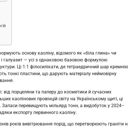
гій
 формують основу каоліну, відомого як «біла глина» чи
ит і галуазит — усі з однаковою базовою формулою
труктури. Ці 1:1 філосилікати, де тетраедричний шар кремні
ь тонкі пластини, що дарують матеріалу неймовірну
ювання.
і: від порцеляни та паперу до косметики й сучасних
ьших каолінових провінцій світу на Українському щиті, ці
. Запаси перевищують мільярд тонн, а видобуток у 2024–
вдяки експорту первинного каоліну.
онів років вивітрювання порід, що перетворюють граніти н