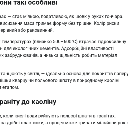
вони такі особливі
ває — стає м’якою, податливою, як шовк у руках гончара.
я висихання маса тримає форму без тріщин. Колір риски
нерівний або раковинний.
ких температурах (близько 500–600°C) втрачає гідроксильну
 для екологічних цементів. Адсорбційні властивості
их забруднювачів, а низька щільність робить матеріал
танцюють у світлі, — ідеальна основа для покриттів паперу
омішки кварцу чи польового шпату в природному каоліні
м етапом.
аніту до каоліну
, коли кислі води руйнують польові шпати в гранітах,
на дрібні пластинки, а процес може тривати мільйони рокі