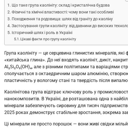
Що таке група каолініту: склад і кристалічна будова
Фізичні та хімічні властивості: чому вони такі особливі
Походження та родовища: шлях від граніту до каоліну
Застосування групи каолініту: від давнини до високих техноло
Історичний шлях і роль в Україні
Цікаві факти про групу каолініту
Група каолініту — це серцевина глинистих мінералів, які
«китайська глина». До неї входять каолініт, дикіт, накр
Al₂Si₂O₅(OH)₄, але з різними політипами та варіаціями с
сполучається з октаедричним шаром алюмінію, створюют
пластичність у вологому стані та твердість після випал
Каолінітова група відіграє ключову роль у промисловост
нанокомпозитів. В Україні, де розташована одна з найбіл
мінерали забезпечують сировину для тисяч підприємств
2025 роках демонструє стабільне зростання, зокрема за
Ці мінерали не просто порошок — вони живі свідки мільй