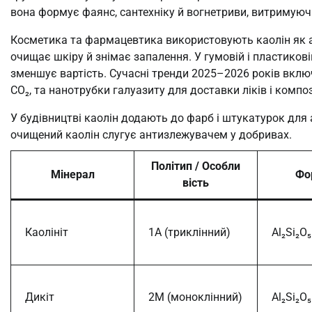
вона формує фаянс, сантехніку й вогнетриви, витримуюч
Косметика та фармацевтика використовують каолін як аб
очищає шкіру й знімає запалення. У гумовій і пластиков
зменшує вартість. Сучасні тренди 2025–2026 років вклю
CO₂, та нанотрубки галуазиту для доставки ліків і компози
У будівництві каолін додають до фарб і штукатурок для 
очищений каолін слугує антизлежувачем у добривах.
Політип / Особли
Мінерал
Фо
вість
Каолініт
1A (триклінний)
Al₂Si₂O
Дикіт
2M (моноклінний)
Al₂Si₂O