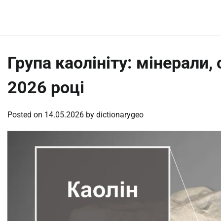
Skip
Friday, August 7, 2026
to
content
Група каолініту: мінерали,
2026 році
Posted on
14.05.2026
by
dictionarygeo