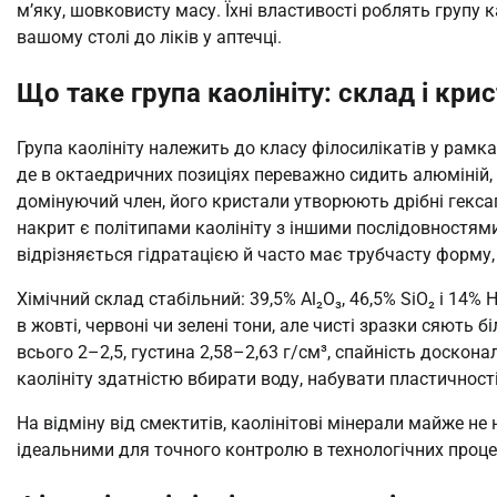
м’яку, шовковисту масу. Їхні властивості роблять групу 
вашому столі до ліків у аптечці.
Що таке група каолініту: склад і кри
Група каолініту належить до класу філосилікатів у рамка
де в октаедричних позиціях переважно сидить алюміній, 
домінуючий член, його кристали утворюють дрібні гексаг
накрит є політипами каолініту з іншими послідовностями 
відрізняється гідратацією й часто має трубчасту форму,
Хімічний склад стабільний: 39,5% Al₂O₃, 46,5% SiO₂ і 14
в жовті, червоні чи зелені тони, але чисті зразки сяют
всього 2–2,5, густина 2,58–2,63 г/см³, спайність доскон
каолініту здатністю вбирати воду, набувати пластичності
На відміну від смектитів, каолінітові мінерали майже не 
ідеальними для точного контролю в технологічних процеса