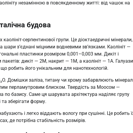
каолініту незамінною в повсякденному житті: від чашок на
сталічна будова
х каолініт-серпентинової групи. Це діоктаедричні мінерали,
а шари з’єднані міцними водневими зв’язками. Каолініт —
ональні пластинки розміром 0,001–0,003 мм. Дикіт і
пакетів: дикіт — 2M, накрит — 1M, а каолініт — 1A. Галуаз
 що робить його унікальним для нанотехнологій.
% H₂O. Домішки заліза, титану чи хрому забарвлюють мінера
ь білим перламутровим блиском. Твердість за Моосом —
ала по базису. Саме ця шарувата архітектура наділяє групу
 та зберігати форму.
набухають і легко віддають вологу при сушінні. Це робить ї
х, де потрібна стабільність розмірів.