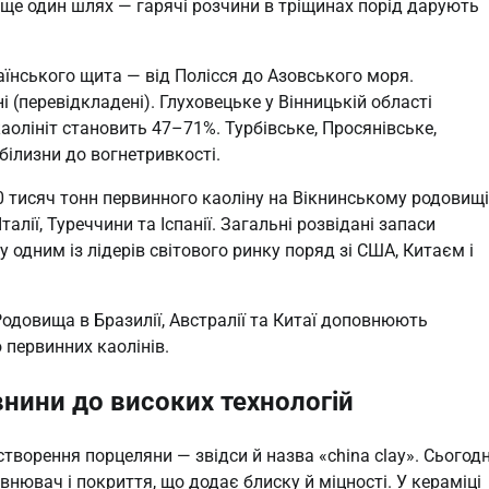
 ще один шлях — гарячі розчини в тріщинах порід дарують
аїнського щита — від Полісся до Азовського моря.
 (перевідкладені). Глуховецьке у Вінницькій області
аолініт становить 47–71%. Турбівське, Просянівське,
білизни до вогнетривкості.
0 тисяч тонн первинного каоліну на Вікнинському родовищі
алії, Туреччини та Іспанії. Загальні розвідані запаси
 одним із лідерів світового ринку поряд зі США, Китаєм і
Родовища в Бразилії, Австралії та Китаї доповнюють
 первинних каолінів.
внини до високих технологій
творення порцеляни — звідси й назва «china clay». Сьогодн
внювач і покриття, що додає блиску й міцності. У кераміці