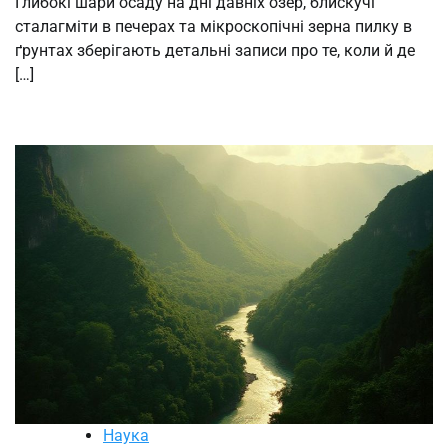
Глибокі шари осаду на дні давніх озер, блискучі
сталагміти в печерах та мікроскопічні зерна пилку в
ґрунтах зберігають детальні записи про те, коли й де
[…]
Наука