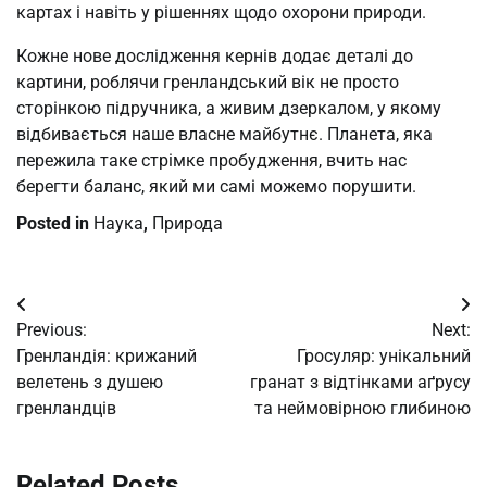
картах і навіть у рішеннях щодо охорони природи.
Кожне нове дослідження кернів додає деталі до
картини, роблячи гренландський вік не просто
сторінкою підручника, а живим дзеркалом, у якому
відбивається наше власне майбутнє. Планета, яка
пережила таке стрімке пробудження, вчить нас
берегти баланс, який ми самі можемо порушити.
Posted in
Наука
,
Природа
Post
Previous:
Next:
navigation
Гренландія: крижаний
Гросуляр: унікальний
велетень з душею
гранат з відтінками аґрусу
гренландців
та неймовірною глибиною
Related Posts