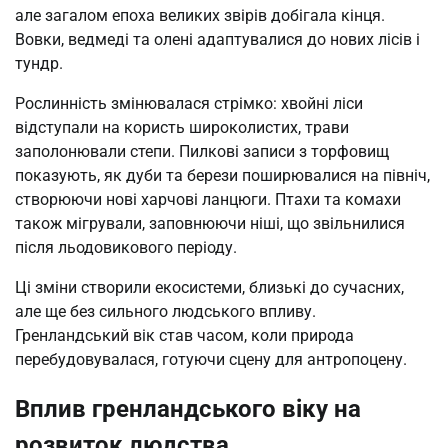
але загалом епоха великих звірів добігала кінця.
Вовки, ведмеді та олені адаптувалися до нових лісів і
тундр.
Рослинність змінювалася стрімко: хвойні ліси
відступали на користь широколистих, трави
заполонювали степи. Пилкові записи з торфовищ
показують, як дуби та берези поширювалися на північ,
створюючи нові харчові ланцюги. Птахи та комахи
також мігрували, заповнюючи ніші, що звільнилися
після льодовикового періоду.
Ці зміни створили екосистеми, близькі до сучасних,
але ще без сильного людського впливу.
Гренландський вік став часом, коли природа
перебудовувалася, готуючи сцену для антропоцену.
Вплив гренландського віку на
розвиток людства