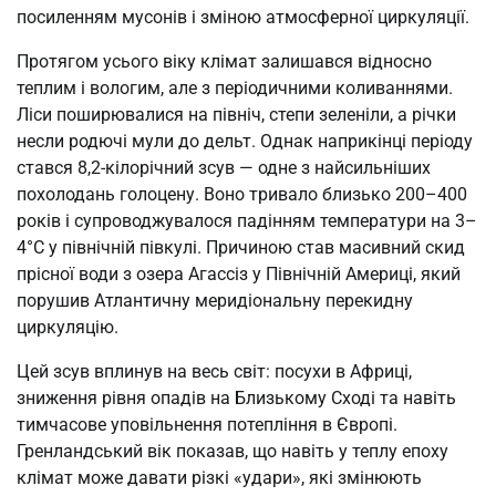
посиленням мусонів і зміною атмосферної циркуляції.
Протягом усього віку клімат залишався відносно
теплим і вологим, але з періодичними коливаннями.
Ліси поширювалися на північ, степи зеленіли, а річки
несли родючі мули до дельт. Однак наприкінці періоду
стався 8,2-кілорічний зсув — одне з найсильніших
похолодань голоцену. Воно тривало близько 200–400
років і супроводжувалося падінням температури на 3–
4°C у північній півкулі. Причиною став масивний скид
прісної води з озера Агассіз у Північній Америці, який
порушив Атлантичну меридіональну перекидну
циркуляцію.
Цей зсув вплинув на весь світ: посухи в Африці,
зниження рівня опадів на Близькому Сході та навіть
тимчасове уповільнення потепління в Європі.
Гренландський вік показав, що навіть у теплу епоху
клімат може давати різкі «удари», які змінюють