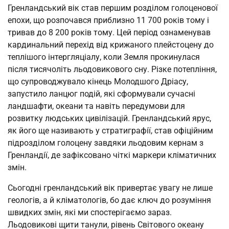
Гренландський вік став першим розділом голоценової
епохи, що розпочався приблизно 11 700 років тому і
тривав до 8 200 років тому. Цей період ознаменував
кардинальний перехід від крижаного плейстоцену до
теплішого інтергляціалу, коли Земля прокинулася
після тисячоліть льодовикового сну. Різке потепління,
що супроводжувало кінець Молодшого Дріасу,
запустило ланцюг подій, які сформували сучасні
ландшафти, океани та навіть передумови для
розвитку людських цивілізацій. Гренландський ярус,
як його ще називають у стратиграфії, став офіційним
підрозділом голоцену завдяки льодовим кернам з
Гренландії, де зафіксовано чіткі маркери кліматичних
змін.
Сьогодні гренландський вік привертає увагу не лише
геологів, а й кліматологів, бо дає ключ до розуміння
швидких змін, які ми спостерігаємо зараз.
Льодовикові щити танули, рівень Світового океану