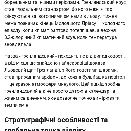
бореальним та іншими періодами. Гренландський ярус
став глобальним стандартом, бо його межі чітко
фіксуються за ізотопними змінами в льоду. Нижня
межа позначає кінець Молодшого Дріасу — холодного
епізоду, коли клімат раптово потеплішав, а верхня —
8,2-кілорічний кліматичний зсув, коли температура
знову впала.
Назва «гренландський» походить не від випадковості,
а від місця, де знайдено найяскравіші докази.
Льодовий щит Гренландії, з його товстими шарами,
став природним архівом, де кожна бульбашка повітря
— це зразок атмосфери минулого. Цей підхід зробив
гренландський вік не просто датою в календарі, а
живим свідченням, яке дозволяє точно вимірювати
темпи змін.
Стратиграфічні особливості та
глобальна точка відліку