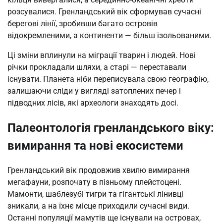
розсувалися. Гренландський вік сформував сучасні
берегові лінії, зробивши багато островів
відокремленими, а континенти — більш ізольованими.
Ці зміни вплинули на міграції тварин і людей. Нові
річки прокладали шляхи, а старі — переставали
існувати. Планета ніби переписувала свою географію,
залишаючи сліди у вигляді затоплених печер і
підводних лісів, які археологи знаходять досі.
Палеонтологія гренландського віку:
вимирання та нові екосистеми
Гренландський вік продовжив хвилю вимирання
мегафауни, розпочату в пізньому плейстоцені.
Мамонти, шаблезубі тигри та гігантські лінивці
зникали, а на їхнє місце приходили сучасні види.
Останні популяції мамутів ще існували на островах,