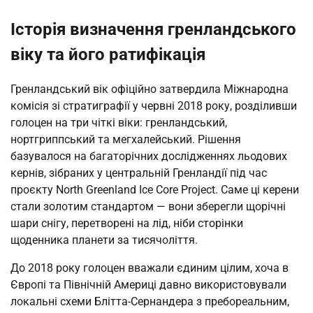
Історія визначення гренландського
віку та його ратифікація
Гренландський вік офіційно затвердила Міжнародна
комісія зі стратиграфії у червні 2018 року, розділивши
голоцен на три чіткі віки: гренландський,
нортгриппський та мегхалейський. Рішення
базувалося на багаторічних дослідженнях льодових
кернів, зібраних у центральній Гренландії під час
проєкту North Greenland Ice Core Project. Саме ці керени
стали золотим стандартом — вони зберегли щорічні
шари снігу, перетворені на лід, ніби сторінки
щоденника планети за тисячоліття.
До 2018 року голоцен вважали єдиним цілим, хоча в
Європі та Північній Америці давно використовували
локальні схеми Блітта-Сернандера з пребореальним,