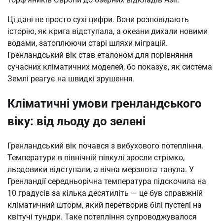
Ці дані не просто сухі цифри. Вони розповідають
історію, як крига відступала, а океани дихали новими
водами, затоплюючи старі шляхи міграцій.
Гренландський вік став еталоном для порівняння
сучасних кліматичних моделей, бо показує, як система
Землі реагує на швидкі зрушення.
Кліматичні умови гренландського
віку: від льоду до зелені
Гренландський вік почався з вибухового потепління.
Температури в північній півкулі зросли стрімко,
льодовики відступали, а вічна мерзлота танула. У
Гренландії середньорічна температура підскочила на
10 градусів за кілька десятиліть — це був справжній
кліматичний шторм, який перетворив білі пустелі на
квітучі тундри. Таке потепління супроводжувалося