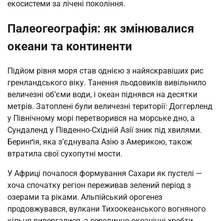
екосистеми за лічені покоління.
Палеогеографія: як змінювалися
океани та континенти
Підйом рівня моря став однією з найяскравіших рис
гренландського віку. Танення льодовиків вивільнило
величезні об’єми води, і океан піднявся на десятки
метрів. Затоплені були величезні території: Доггерленд
у Північному морі перетворився на морське дно, а
Сундаленд у Південно-Східній Азії зник під хвилями.
Беринґія, яка з’єднувала Азію з Америкою, також
втратила свої сухопутні мости.
У Африці почалося формування Сахари як пустелі —
хоча спочатку регіон переживав зелений період з
озерами та ріками. Альпійський орогенез
продовжувався, вулкани Тихоокеанського вогняного
кільця вивергалися, а серединно-океанічні хребти