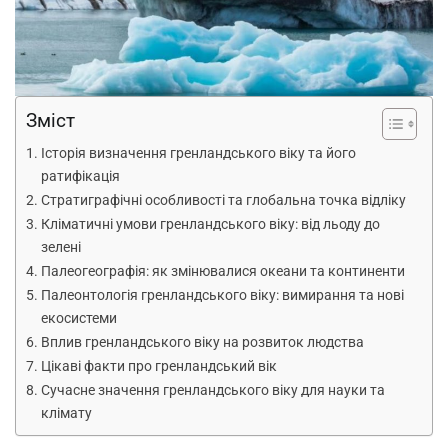
Зміст
Історія визначення гренландського віку та його
ратифікація
Стратиграфічні особливості та глобальна точка відліку
Кліматичні умови гренландського віку: від льоду до
зелені
Палеогеографія: як змінювалися океани та континенти
Палеонтологія гренландського віку: вимирання та нові
екосистеми
Вплив гренландського віку на розвиток людства
Цікаві факти про гренландський вік
Сучасне значення гренландського віку для науки та
клімату