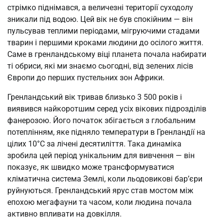
стрімко піднімався, а величезні території суходолу
зникали під водою. Цей вік не був спокійним — він
пульсував теплими періодами, мігруючими стадами
тварин і першими кроками людини до осілого життя.
Саме в гренландському віці планета почала набирати
ті обриси, які ми знаємо сьогодні, від зелених лісів
Європи до перших пустельних зон Африки.
Гренландський вік тривав близько 3 500 років і
виявився найкоротшим серед усіх вікових підрозділів
фанерозою. Його початок збігається з глобальним
потеплінням, яке підняло температури в Гренландії на
цілих 10°C за лічені десятиліття. Така динаміка
зробила цей період унікальним для вивчення — він
показує, як швидко може трансформуватися
кліматична система Землі, коли льодовикові бар’єри
руйнуються. Гренландський ярус став мостом між
епохою мегафауни та часом, коли людина почала
активно впливати на довкілля.