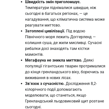
Швидкість змін приголомшує.
Температури піднімалися швидше, ніж
сьогодні в багатьох регіонах, — це
нагадування, що кліматична система може
реагувати миттєво.
Затоплені цивілізації.
Під водою
Північного моря лежить Доггерленд —
колишня суша, де жили мисливці. Сучасні
рибалки досі знаходять там кістки
мамонтів.
Мегафауна не зникла миттєво.
Деякі
популяції гігантських тварин протрималися
до кінця гренландського віку, борючись за
виживання в нових лісах.
Зв’язок з сучасністю.
Дослідження 8,2-
кілорічного події допомагають
моделювати, що станеться, якщо
Гренландський льодовиковий щит розтане
сьогодні.