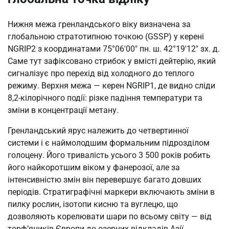
Нижня межа гренландського віку визначена за
глобальною стратотипною точкою (GSSP) у керені
NGRIP2 з координатами 75°06′00″ пн. ш. 42°19′12″ зх. д.
Саме тут зафіксовано стрибок у вмісті дейтерію, який
сигналізує про перехід від холодного до теплого
режиму. Верхня межа — керен NGRIP1, де видно сліди
8,2-кілорічного події: різке падіння температури та
зміни в концентрації метану.
Гренландський ярус належить до четвертинної
системи і є наймолодшим формальним підрозділом
голоцену. Його тривалість усього 3 500 років робить
його найкоротшим віком у фанерозої, але за
інтенсивністю змін він перевершує багато довших
періодів. Стратиграфічні маркери включають зміни в
пилку рослин, ізотопи кисню та вуглецю, що
дозволяють корелювати шари по всьому світу — від
торф’яників Європи до озерних відкладів Азії.