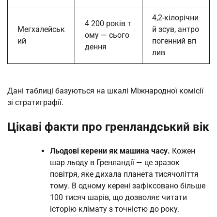
4,2-кілорічни
4 200 років т
Мегхалейськ
й зсув, антро
ому — сього
ий
погенний вп
дення
лив
Дані таблиці базуються на шкалі Міжнародної комісії
зі стратиграфії.
Цікаві факти про гренландський вік
Льодові керени як машина часу.
Кожен
шар льоду в Гренландії — це зразок
повітря, яке дихала планета тисячоліття
тому. В одному керені зафіксовано більше
100 тисяч шарів, що дозволяє читати
історію клімату з точністю до року.