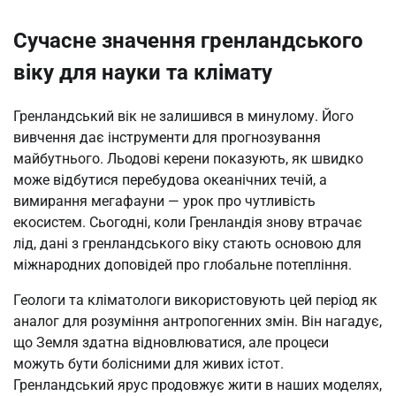
Сучасне значення гренландського
віку для науки та клімату
Гренландський вік не залишився в минулому. Його
вивчення дає інструменти для прогнозування
майбутнього. Льодові керени показують, як швидко
може відбутися перебудова океанічних течій, а
вимирання мегафауни — урок про чутливість
екосистем. Сьогодні, коли Гренландія знову втрачає
лід, дані з гренландського віку стають основою для
міжнародних доповідей про глобальне потепління.
Геологи та кліматологи використовують цей період як
аналог для розуміння антропогенних змін. Він нагадує,
що Земля здатна відновлюватися, але процеси
можуть бути болісними для живих істот.
Гренландський ярус продовжує жити в наших моделях,