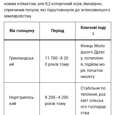
новим кліматом, але 8,2-кілорічний зсув, ймовірно,
спричинив посухи, які підштовхнули до інтенсивнішого
землеробства.
Ключові поді
Вік голоцену
Період
ї
Кінець Моло
дшого Дріас
Гренландськ
11 700–8 20
у, потеплінн
ий
0 років тому
я, підйом мо
ря, початок
неоліту
Стабільне по
тепління, роз
Нортгриппсь
8 200–4 200
квіт сільськ
кий
років тому
ого господар
ства