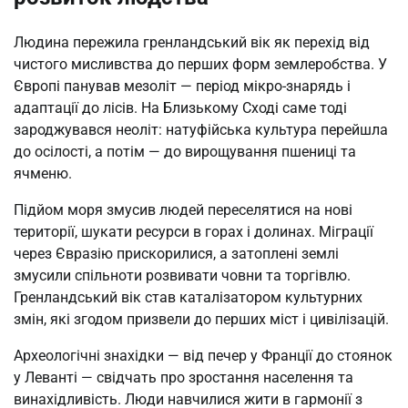
Людина пережила гренландський вік як перехід від
чистого мисливства до перших форм землеробства. У
Європі панував мезоліт — період мікро-знарядь і
адаптації до лісів. На Близькому Сході саме тоді
зароджувався неоліт: натуфійська культура перейшла
до осілості, а потім — до вирощування пшениці та
ячменю.
Підйом моря змусив людей переселятися на нові
території, шукати ресурси в горах і долинах. Міграції
через Євразію прискорилися, а затоплені землі
змусили спільноти розвивати човни та торгівлю.
Гренландський вік став каталізатором культурних
змін, які згодом призвели до перших міст і цивілізацій.
Археологічні знахідки — від печер у Франції до стоянок
у Леванті — свідчать про зростання населення та
винахідливість. Люди навчилися жити в гармонії з