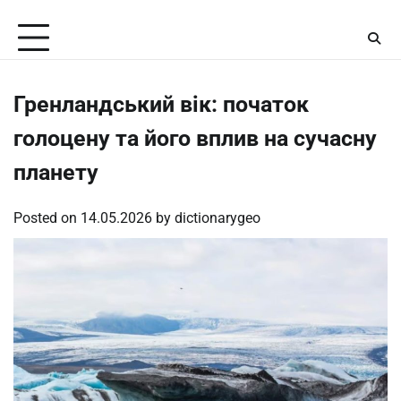
Skip
Saturday, August 8, 2026
to
content
Гренландський вік: початок
голоцену та його вплив на сучасну
планету
Posted on
14.05.2026
by
dictionarygeo