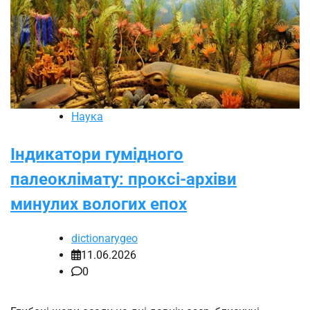
Наука
Індикатори гумідного
палеоклімату: проксі-архіви
минулих вологих епох
dictionarygeo
11.06.2026
0