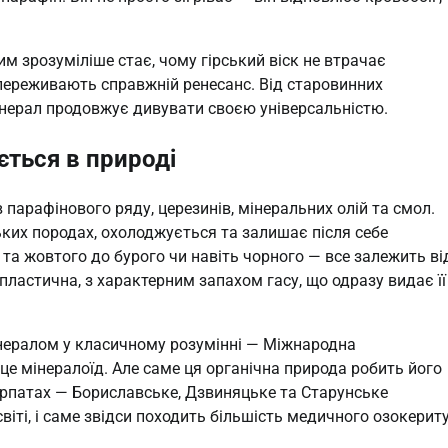
им зрозуміліше стає, чому гірський віск не втрачає
ї переживають справжній ренесанс. Від старовинних
інерал продовжує дивувати своєю універсальністю.
юється в природі
парафінового ряду, церезинів, мінеральних олій та смол.
ських породах, охолоджується та залишає після себе
 та жовтого до бурого чи навіть чорного — все залежить ві
пластична, з характерним запахом гасу, що одразу видає її
мінералом у класичному розумінні — Міжнародна
 це мінералоїд. Але саме ця органічна природа робить його
рпатах — Бориславське, Дзвиняцьке та Старунське
ті, і саме звідси походить більшість медичного озокериту