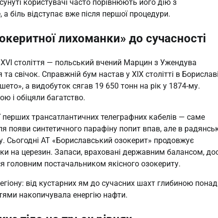
сунуті користувачі часто порівнюють його дію з
 біль відступає вже після першої процедури.
озокеритної лихоманки» до сучасності
з XVI століття — польський вчений Марцин з Ужендува
 та свічок. Справжній бум настав у XIX столітті в Бориславі
ето», а видобуток сягав 19 650 тонн на рік у 1874-му.
ою і обіцяли багатство.
ї перших трансатлантичних телеграфних кабелів — саме
ля появи синтетичного парафіну попит впав, але в радянськ
у. Сьогодні АТ «Бориславський озокерит» продовжує
ки на церезин. Запаси, враховані державним балансом, дос
я головним постачальником якісного озокериту.
регіону: від кустарних ям до сучасних шахт глибиною понад
іттями накопичувала енергію нафти.