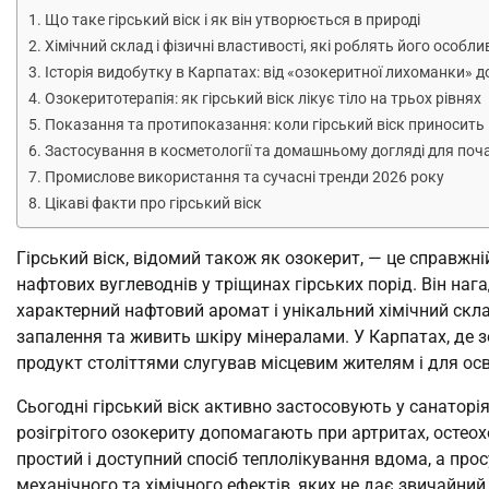
Що таке гірський віск і як він утворюється в природі
Хімічний склад і фізичні властивості, які роблять його особл
Історія видобутку в Карпатах: від «озокеритної лихоманки» д
Озокеритотерапія: як гірський віск лікує тіло на трьох рівнях
Показання та протипоказання: коли гірський віск приносить
Застосування в косметології та домашньому догляді для поча
Промислове використання та сучасні тренди 2026 року
Цікаві факти про гірський віск
Гірський віск, відомий також як озокерит, — це справжн
нафтових вуглеводнів у тріщинах гірських порід. Він наг
характерний нафтовий аромат і унікальний хімічний скла
запалення та живить шкіру мінералами. У Карпатах, де з
продукт століттями слугував місцевим жителям і для осв
Сьогодні гірський віск активно застосовують у санаторія
розігрітого озокериту допомагають при артритах, остеох
простий і доступний спосіб теплолікування вдома, а прос
механічного та хімічного ефектів, яких не дає звичайний 