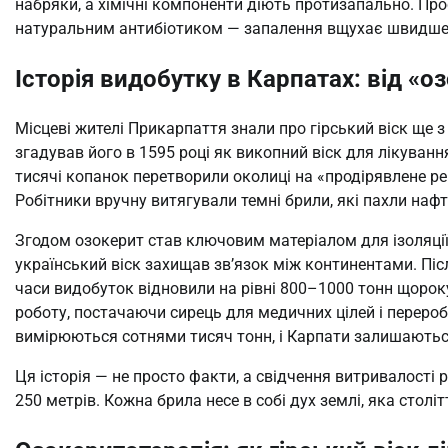
набряки, а хімічні компоненти діють протизапально. Про
натуральним антибіотиком — запалення вщухає швидше, а
Історія видобутку в Карпатах: від «
Місцеві жителі Прикарпаття знали про гірський віск ще 
згадував його в 1595 році як викопний віск для лікування
тисячі копанок перетворили околиці на «продірявлене реш
Робітники вручну витягували темні брили, які пахли нафт
Згодом озокерит став ключовим матеріалом для ізоляці
український віск захищав зв’язок між континентами. Піс
часи видобуток відновили на рівні 800–1000 тонн щорок
роботу, постачаючи сирець для медичних цілей і перероб
вимірюються сотнями тисяч тонн, і Карпати залишаютьс
Ця історія — не просто факти, а свідчення витривалості 
250 метрів. Кожна брила несе в собі дух землі, яка стол