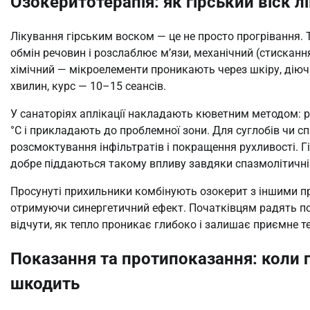
Озокеритотерапія: як гірський віск лі
Лікування гірським воском — це не просто прогрівання
обмін речовин і розслаблює м’язи, механічний (стисканн
хімічний — мікроелементи проникають через шкіру, дію
хвилин, курс — 10–15 сеансів.
У санаторіях аплікації накладають кюветним методом: р
°C і прикладають до проблемної зони. Для суглобів чи с
розсмоктування інфільтратів і покращення рухливості. Г
добре піддаються такому впливу завдяки спазмолітичній
Просунуті прихильники комбінують озокерит з іншими 
отримуючи синергетичний ефект. Початківцям радять поч
відчути, як тепло проникає глибоко і залишає приємне теп
Показання та протипоказання: коли г
шкодить