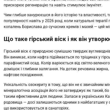
прискорює регенерацію та навіть стимулює імунітет.
Чим глибше занурюєшся в його історію та властивості, т
популярності навіть у 2026 році, коли натуральні терапі
копалень Борислава до сучасних кремів і мазей — цей м
Що таке гірський віск і як він утвор
Гірський віск є природною сумішшю твердих вуглеводнів 
Він виникає, коли нафта підіймається по тріщинах у гір
парафінистий осад. Колір варіюється від світло-зеленого
домішок і глибини залягання. На дотик речовина жирна, 
нафтове походження.
Унікальність озокериту в тому, що він не є звичайним 
мінералогічна асоціація його не затверджує як такий, бо
таким ефективним для людини. Запаси в українських Ка
родовища — досі залишаються одними з найбагатших у сві
що використовується в санаторіях.