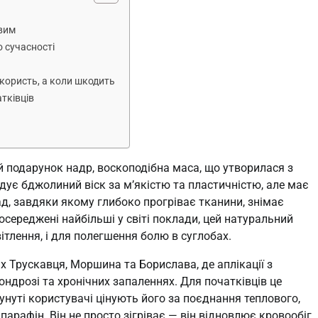
ивим
о сучасності
 користь, а коли шкодить
тківців
ій подарунок надр, воскоподібна маса, що утворилася з
адує бджолиний віск за м’якістю та пластичністю, але має
д, завдяки якому глибоко прогріває тканини, знімає
осереджені найбільші у світі поклади, цей натуральний
ітлення, і для полегшення болю в суглобах.
х Трускавця, Моршина та Борислава, де аплікації з
ондрозі та хронічних запаленнях. Для початківців це
унуті користувачі цінують його за поєднання теплового,
парафін. Він не просто зігріває — він відновлює кровообіг,