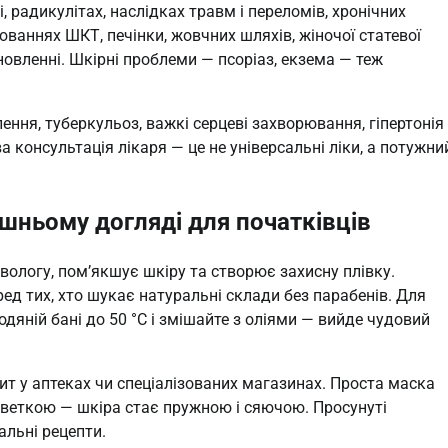
 радикулітах, наслідках травм і переломів, хронічних
юваннях ШКТ, печінки, жовчних шляхів, жіночої статевої
дновленні. Шкірні проблеми — псоріаз, екзема — теж
лення, туберкульоз, важкі серцеві захворювання, гіпертонія
ова консультація лікаря — це не універсальні ліки, а потужни
шньому догляді для початківців
 вологу, пом’якшує шкіру та створює захисну плівку.
ред тих, хто шукає натуральні склади без парабенів. Для
яній бані до 50 °C і змішайте з оліями — вийде чудовий
т у аптеках чи спеціалізованих магазинах. Проста маска
ерветкою — шкіра стає пружною і сяючою. Просунуті
альні рецепти.