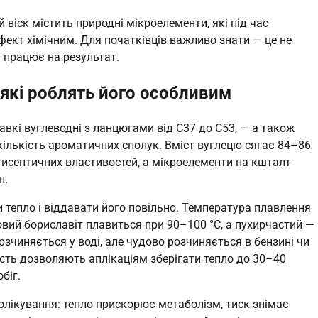
 віск містить природні мікроелементи, які під час
ект хімічним. Для початківців важливо знати — це не
 працює на результат.
, які роблять його особливим
вкі вуглеводні з ланцюгами від C37 до C53, — а також
кількість ароматичних сполук. Вміст вуглецю сягає 84–86
тисептичних властивостей, а мікроелементи на кшталт
н.
тепло і віддавати його повільно. Температура плавлення
овий бориславіт плавиться при 90–100 °C, а пухирчастий —
розчиняється у воді, але чудово розчиняється в бензині чи
ість дозволяють аплікаціям зберігати тепло до 30–40
біг.
лолікування: тепло прискорює метаболізм, тиск знімає