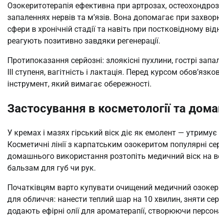
Озокеритотерапія ефективна при артрозах, остеохондрозі,
запаленнях нервів та м’язів. Вона допомагає при захвор
сфери в хронічній стадії та навіть при постковідному ві
реагують позитивно завдяки регенерації.
Протипоказання серйозні: злоякісні пухлини, гострі запа
III ступеня, вагітність і лактація. Перед курсом обов’язк
інструмент, який вимагає обережності.
Застосування в косметології та дома
У кремах і мазях гірський віск діє як емолент — утримує
Косметичні лінії з карпатським озокеритом популярні се
домашнього використання розтопіть медичний віск на вод
бальзам для губ чи рук.
Початківцям варто купувати очищений медичний озокери
для обличчя: нанести теплий шар на 10 хвилин, зняти с
додають ефірні олії для ароматерапії, створюючи персон