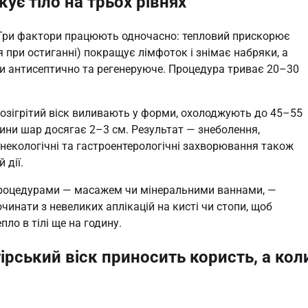
кує тіло на трьох рівнях
. Три фактори працюють одночасно: тепловий прискорює
я при остиганні) покращує лімфоток і знімає набряки, а
чи антисептично та регенеруюче. Процедура триває 20–30
озігрітий віск виливають у форми, охолоджують до 45–55
пини шар досягає 2–3 см. Результат — знеболення,
інекологічні та гастроентерологічні захворювання також
 дії.
процедурами — масажем чи мінеральними ваннами, —
инати з невеликих аплікацій на кисті чи стопи, щоб
ло в тілі ще на годину.
ірський віск приносить користь, а кол