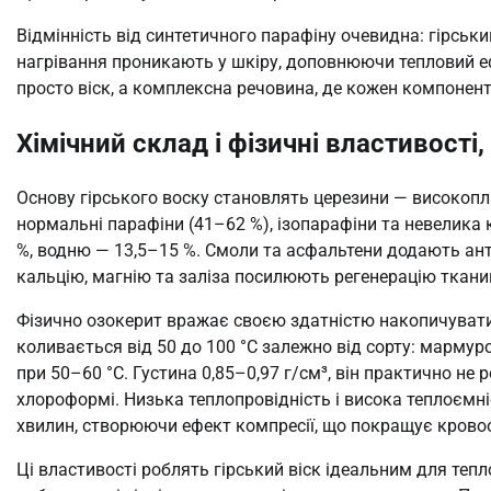
Відмінність від синтетичного парафіну очевидна: гірський
нагрівання проникають у шкіру, доповнюючи тепловий еф
просто віск, а комплексна речовина, де кожен компонент
Хімічний склад і фізичні властивості
Основу гірського воску становлять церезини — високопла
нормальні парафіни (41–62 %), ізопарафіни та невелика 
%, водню — 13,5–15 %. Смоли та асфальтени додають ан
кальцію, магнію та заліза посилюють регенерацію ткани
Фізично озокерит вражає своєю здатністю накопичувати 
коливається від 50 до 100 °C залежно від сорту: мармур
при 50–60 °C. Густина 0,85–0,97 г/см³, він практично не 
хлороформі. Низька теплопровідність і висока теплоємн
хвилин, створюючи ефект компресії, що покращує кровоо
Ці властивості роблять гірський віск ідеальним для теп