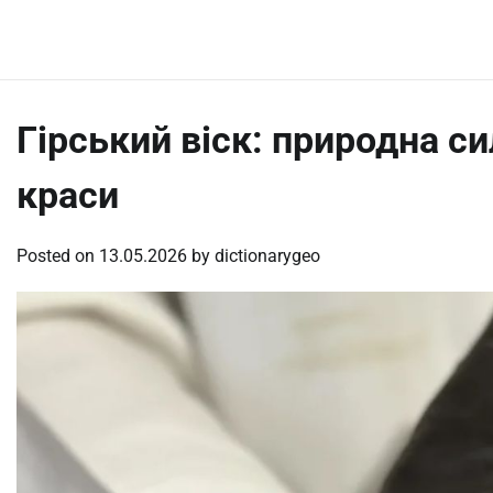
Skip
Friday, August 7, 2026
to
content
Гірський віск: природна си
краси
Posted on
13.05.2026
by
dictionarygeo