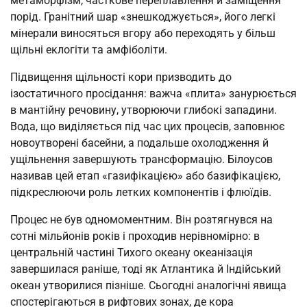
метаморфізм, часткове переплавлення й заміщення
порід. Гранітний шар «знешкоджується», його легкі
мінерали виносяться вгору або переходять у більш
щільні еклогіти та амфіболіти.
Підвищення щільності кори призводить до
ізостатичного просідання: важча «плита» занурюється
в мантійну речовину, утворюючи глибокі западини.
Вода, що виділяється під час цих процесів, заповнює
новоутворені басейни, а подальше охолодження й
ущільнення завершують трансформацію. Білоусов
називав цей етап «газифікацією» або базифікацією,
підкреслюючи роль летких компонентів і флюїдів.
Процес не був одномоментним. Він розтягнувся на
сотні мільйонів років і проходив нерівномірно: в
центральній частині Тихого океану океанізація
завершилася раніше, тоді як Атлантика й Індійський
океан утворилися пізніше. Сьогодні аналогічні явища
спостерігаються в рифтових зонах, де кора