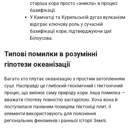
старіша кора просто «зникла» в процесі
базифікації.
У Камчатці та Курильській дугаз вулканізм
відіграє ключову роль у сучасній
базифікації кори, підтверджуючи ідеї
Білоусова.
Типові помилки в розумінні
гіпотези океанізації
Багато хто плутає океанізацію з простим затопленням
суші. Насправді це глибокий геохімічний і тектонічний
процес, що змінює саму природу кори. Інша помилка —
вважати гіпотезу повністю застарілою. Хоча вона й
поступилася панівним позиціям тектоніці плит, її
елементи використовують для пояснення
регіональних феноменів і ранньої історії Землі.