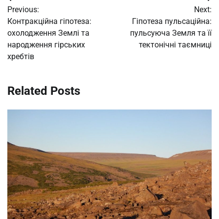
Post
Previous:
Next:
navigation
Контракційна гіпотеза:
Гіпотеза пульсаційна:
охолодження Землі та
пульсуюча Земля та її
народження гірських
тектонічні таємниці
хребтів
Related Posts