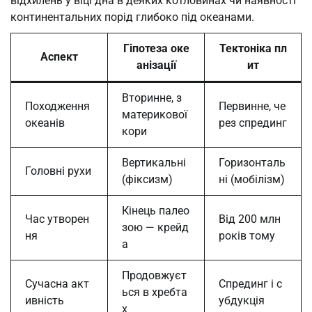
відхилень у віці дна в деяких котловинах чи наявності
континентальних порід глибоко під океанами.
Гіпотеза оке
Тектоніка пл
Аспект
анізації
ит
Вторинне, з
Походження
Первинне, че
материкової
океанів
рез спрединг
кори
Вертикальні
Горизонталь
Головні рухи
(фіксизм)
ні (мобілізм)
Кінець палео
Час утворен
Від 200 млн
зою — крейд
ня
років тому
а
Продовжуєт
Сучасна акт
Спрединг і с
ься в хребта
ивність
убдукція
х