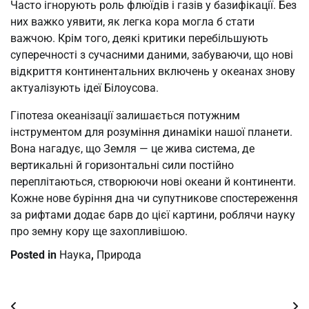
Часто ігнорують роль флюїдів і газів у базифікації. Без
них важко уявити, як легка кора могла б стати
важчою. Крім того, деякі критики перебільшують
суперечності з сучасними даними, забуваючи, що нові
відкриття континентальних включень у океанах знову
актуалізують ідеї Білоусова.
Гіпотеза океанізації залишається потужним
інструментом для розуміння динаміки нашої планети.
Вона нагадує, що Земля — це жива система, де
вертикальні й горизонтальні сили постійно
переплітаються, створюючи нові океани й континенти.
Кожне нове буріння дна чи супутникове спостереження
за рифтами додає барв до цієї картини, роблячи науку
про земну кору ще захопливішою.
Posted in
Наука
,
Природа