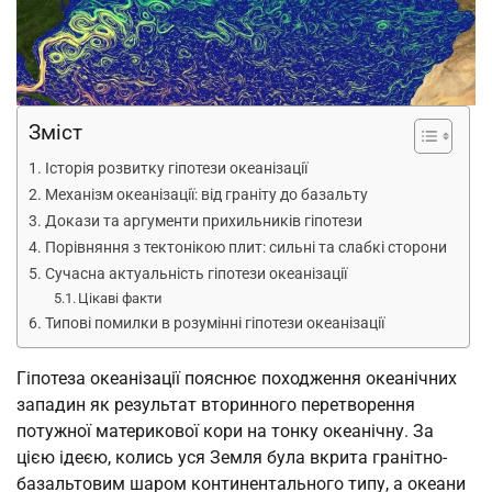
Зміст
Історія розвитку гіпотези океанізації
Механізм океанізації: від граніту до базальту
Докази та аргументи прихильників гіпотези
Порівняння з тектонікою плит: сильні та слабкі сторони
Сучасна актуальність гіпотези океанізації
Цікаві факти
Типові помилки в розумінні гіпотези океанізації
Гіпотеза океанізації пояснює походження океанічних
западин як результат вторинного перетворення
потужної материкової кори на тонку океанічну. За
цією ідеєю, колись уся Земля була вкрита гранітно-
базальтовим шаром континентального типу, а океани