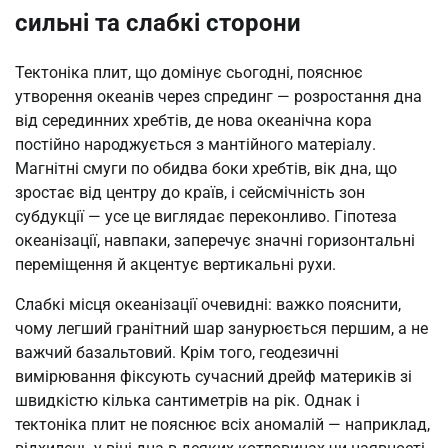
сильні та слабкі сторони
Тектоніка плит, що домінує сьогодні, пояснює
утворення океанів через спрединг — розростання дна
від серединних хребтів, де нова океанічна кора
постійно народжується з мантійного матеріалу.
Магнітні смуги по обидва боки хребтів, вік дна, що
зростає від центру до країв, і сейсмічність зон
субдукції — усе це виглядає переконливо. Гіпотеза
океанізації, навпаки, заперечує значні горизонтальні
переміщення й акцентує вертикальні рухи.
Слабкі місця океанізації очевидні: важко пояснити,
чому легший гранітний шар занурюється першим, а не
важчий базальтовий. Крім того, геодезичні
вимірювання фіксують сучасний дрейф материків зі
швидкістю кілька сантиметрів на рік. Однак і
тектоніка плит не пояснює всіх аномалій — наприклад,