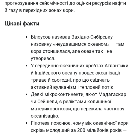
прогнозування сейсмічності до оцінки ресурсів нафти
й газу в перехідних зонах кори.
Цікаві факти
Білоусов називав Західно-Сибірську
низовину «неудавшимся океаном» — там
кора стоншилася, але океан так і не
утворився.
У серединно-океанічних хребтах Атлантики
й Індійського океану процес океанізації
триває й сьогодні, про що свідчать
активний вулканізм і тепловий потік.
Деякі мікроконтиненти, як-от Мадагаскар
чи Сейшели, є реліктами колишньої
материкової кори, що пережила часткову
океанізацію.
Гіпотеза пояснює, чому вік океанічної кори
скрізь молодший за 200 мільйонів років —