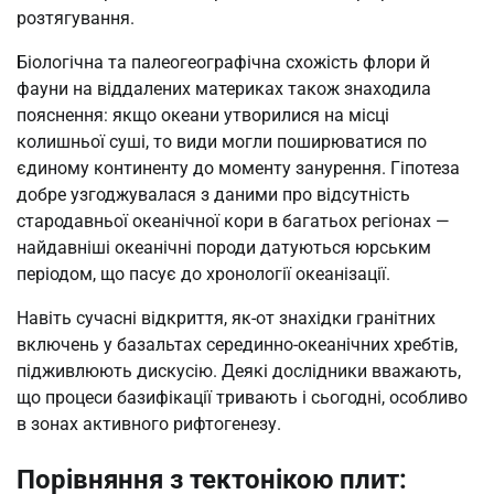
розтягування.
Біологічна та палеогеографічна схожість флори й
фауни на віддалених материках також знаходила
пояснення: якщо океани утворилися на місці
колишньої суші, то види могли поширюватися по
єдиному континенту до моменту занурення. Гіпотеза
добре узгоджувалася з даними про відсутність
стародавньої океанічної кори в багатьох регіонах —
найдавніші океанічні породи датуються юрським
періодом, що пасує до хронології океанізації.
Навіть сучасні відкриття, як-от знахідки гранітних
включень у базальтах серединно-океанічних хребтів,
підживлюють дискусію. Деякі дослідники вважають,
що процеси базифікації тривають і сьогодні, особливо
в зонах активного рифтогенезу.
Порівняння з тектонікою плит: