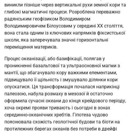
виникли пізніше через вертикальні рухи земної кори та
глибокі магматичні процеси. Розроблена переважно
радянським геофізиком Володимиром
Володимировичем Білоусовим у середині XX століття,
вона стала одним із ключових напрямків фіксистської
школи, яка заперечувала значні горизонтальні
переміщення материків.
Процес океанізації, або базифікації, полягав у
проникненні базальтової та ультраосновної магми з
мантії, що збагачувало кору важкими елементами,
підвищувало її щільність і змушувало ділянки кори
опускатися. Ця трансформація почалася наприкінці
палеозою, набула розмаху в мезозої й остаточно
оформила сучасні океани до кінця крейдового періоду,
хоча окремі прояви тривають і сьогодні в зонах
серединно-океанічних хребтів. Гіпотеза чудово
пояснювала схожість геологічної будови та біоти на
протилежних берегах океанів без потреби в дрейфі