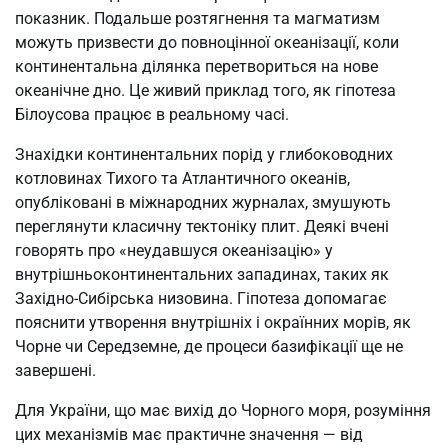
показник. Подальше розтягнення та магматизм
можуть призвести до повноцінної океанізації, коли
континентальна ділянка перетвориться на нове
океанічне дно. Це живий приклад того, як гіпотеза
Білоусова працює в реальному часі.
Знахідки континентальних порід у глибоководних
котловинах Тихого та Атлантичного океанів,
опубліковані в міжнародних журналах, змушують
переглянути класичну тектоніку плит. Деякі вчені
говорять про «неудавшуся океанізацію» у
внутрішньоконтинентальних западинах, таких як
Західно-Сибірська низовина. Гіпотеза допомагає
пояснити утворення внутрішніх і окраїнних морів, як
Чорне чи Середземне, де процеси базифікації ще не
завершені.
Для України, що має вихід до Чорного моря, розуміння
цих механізмів має практичне значення — від