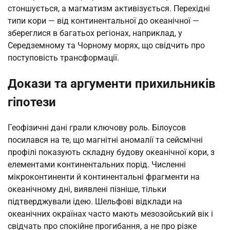
стоншується, а магматизм активізується. Перехідні
типи кори — від континентальної до океанічної —
збереглися в багатьох регіонах, наприклад, у
Середземному та Чорному морях, що свідчить про
поступовість трансформації.
Докази та аргументи прихильників
гіпотези
Геофізичні дані грали ключову роль. Білоусов
посилався на те, що магнітні аномалії та сейсмічні
профілі показують складну будову океанічної кори, з
елементами континентальних порід. Численні
мікроконтиненти й континентальні фрагменти на
океанічному дні, виявлені пізніше, тільки
підтверджували ідею. Шельфові відклади на
океанічних окраїнах часто мають мезозойський вік і
свідчать про спокійне прогибання, а не про різке