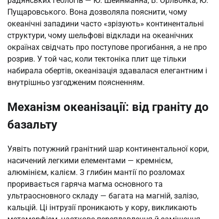
радянських геологів — Ю. Шейнманна, В. Орльонка, Ю.
Пущаровського. Вона дозволяла пояснити, чому
океанічні западини часто «зрізують» континентальні
структури, чому шельфові відклади на океанічних
окраїнах свідчать про поступове прогибання, а не про
розрив. У той час, коли тектоніка плит ще тільки
набирала обертів, океанізація здавалася елегантним і
внутрішньо узгодженим поясненням.
Механізм океанізації: від граніту до
базальту
Уявіть потужний гранітний шар континентальної кори,
насичений легкими елементами — кремнієм,
алюмінієм, калієм. З глибин мантії по розломах
проривається гаряча магма основного та
ультраосновного складу — багата на магній, залізо,
кальцій. Ці інтрузії проникають у кору, викликають