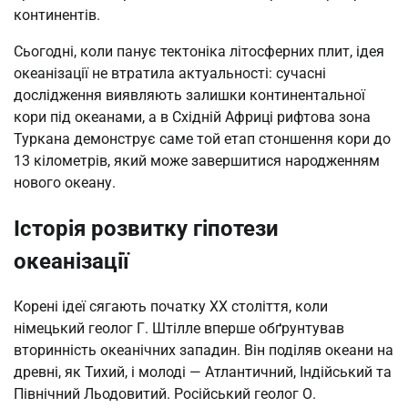
континентів.
Сьогодні, коли панує тектоніка літосферних плит, ідея
океанізації не втратила актуальності: сучасні
дослідження виявляють залишки континентальної
кори під океанами, а в Східній Африці рифтова зона
Туркана демонструє саме той етап стоншення кори до
13 кілометрів, який може завершитися народженням
нового океану.
Історія розвитку гіпотези
океанізації
Корені ідеї сягають початку XX століття, коли
німецький геолог Г. Штілле вперше обґрунтував
вторинність океанічних западин. Він поділяв океани на
древні, як Тихий, і молоді — Атлантичний, Індійський та
Північний Льодовитий. Російський геолог О.