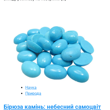
Наука
Природа
Бірюза камінь: небесний самоцвіт