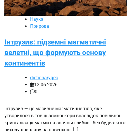
Наука
Природа
Інтрузив: підземні магматичні
велетні, що формують основу
континентів
dictionarygeo
12.06.2026
0
Інтрузив — це масивне магматичне тіло, яке
утворилося в товщі земної кори внаслідок повільної
кристалізації магми на значній глибині, без будь-якого
виходу розплаву на поверхню. […]