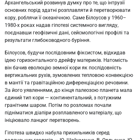
Архангельський розвинув думку про те, що інтрузії
основних порід здатні розплавляти й перетворювати
кору, роблячи її океанічною. Саме Білоусов у 1960–
1980-х роках надав гіпотезі системного вигляду,
поєднавши геофізичні дані, сейсмологічні профілі та
результати глибоководного буріння.
Білоусов, будучи послідовним фіксистом, відкидав
ідею горизонтального дрейфу материків. Натомість
він бачив еволюцію земної кори як послідовність
вертикальних рухів, зумовлених тепловою конвекцією
в мантії та гравітаційною диференціацією речовини.
За його уявленнями, до кінця палеозою планета мала
єдиний тип кори — континентальний, з потужним
гранітним шаром. Потім по розломах почали
підніматися діапіри розплавленого матеріалу, що
ініціювало ланцюг перетворень.
Гіпотеза швидко набула прихильників серед