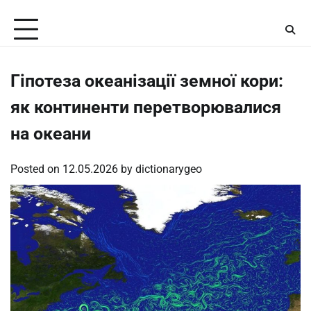
Skip
Sunday, August 9, 2026
to
content
Гіпотеза океанізації земної кори:
як континенти перетворювалися
на океани
Posted on
12.05.2026
by
dictionarygeo