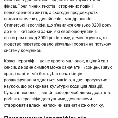
фіксації релігійних текстів, історичних подій і
повсякденного життя, а сьогодні продовжують
надихати вчених, дизайнерів і мандрівників.
Єгипетські ієрогліфи, що з’явилися близько 3200 року
до н.е., і китайські ханзи, які еволюціонували з
піктограм понад 3000 років тому, демонструють, як
людство перетворювало візуальні образи на потужну
систему комунікації.
Кожен ієрогліф — це не просто малюнок, а цілий світ
сенсів, де один символ може означати і «сонце», і звук
«ра», і навіть ім’я бога. Для початківців
розшифрування здається магією, а для просунутих —
наукою, що розкриває культурні коди цивілізацій.
Сучасні технології, від Unicode до мобільних додатків,
роблять ієрогліфи доступними, дозволяючи
створювати власні написи чи вивчати їхню логіку.