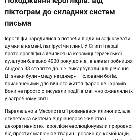
Походження ієрогліфів: від
піктограм до складних систем
письма
Ієрогліфи народилися з потреби людини зафіксувати
думки в камені, папірусі чи глині. У Єгипті перші
протоієрогліфи з’явилися на кераміці герзейської
культури близько 4000 року до н.е., а вже в гробницях
Абідоса 33 століття до н.е. викарбували цілі речення.
Ці знаки були «меду нетджер» — словами богів,
призначеними для вічного життя фараонів і храмів.
Вони не просто описували події, а магічно оживляли їх
у загробному світі.
Паралельно в Месопотамії розвивався клинопис, але
єгипетська система відрізнялася живістю і
декоративністю. Ієрогліфи еволюціонували природно:
від простих малюнків тварин і рослин до комбінацій,