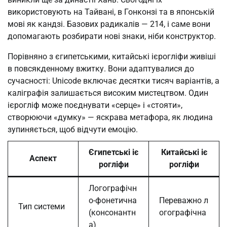
використовують на Тайвані, в Гонконзі та в японській
мові як кандзі. Базових радикалів — 214, і саме вони
допомагають розбирати нові знаки, ніби конструктор.
Порівняно з єгипетськими, китайські ієрогліфи живіші
в повсякденному вжитку. Вони адаптувалися до
сучасності: Unicode включає десятки тисяч варіантів, а
каліграфія залишається високим мистецтвом. Один
ієрогліф може поєднувати «серце» і «стояти»,
створюючи «думку» — яскрава метафора, як людина
зупиняється, щоб відчути емоцію.
Єгипетські іє
Китайські іє
Аспект
рогліфи
рогліфи
Логографічн
о-фонетична
Переважно л
Тип системи
(консонантн
огографічна
а)