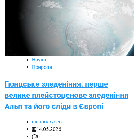
Наука
Природа
Гюнцське зледеніння: перше
велике плейстоценове зледеніння
Альп та його сліди в Європі
dictionarygeo
14.05.2026
0