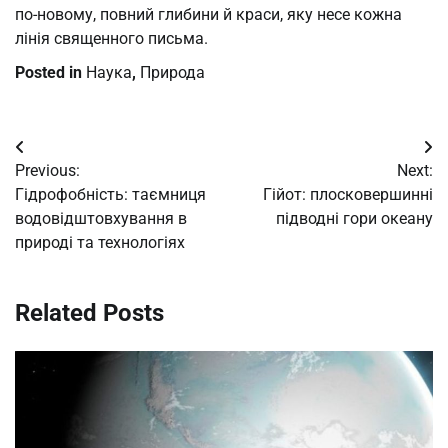
по-новому, повний глибини й краси, яку несе кожна
лінія священного письма.
Posted in
Наука
,
Природа
Post
Previous:
Next:
navigation
Гідрофобність: таємниця
Гійот: плосковершинні
водовідштовхування в
підводні гори океану
природі та технологіях
Related Posts