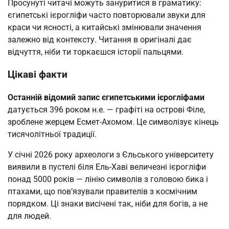
Просунуті читачі можуть зануритися в граматику:
єгипетські ієрогліфи часто повторювали звуки для
краси чи ясності, а китайські змінювали значення
залежно від контексту. Читання в оригіналі дає
відчуття, ніби ти торкаєшся історії пальцями.
Цікаві факти
Останній відомий запис єгипетськими ієрогліфами
датується 396 роком н.е. — графіті на острові Філе,
зроблене жерцем Есмет-Ахомом. Це символізує кінець
тисячолітньої традиції.
У січні 2026 року археологи з Єльського університету
виявили в пустелі біля Ель-Хаві величезні ієрогліфи
понад 5000 років — лінію символів з головою бика і
птахами, що пов’язували правителів з космічним
порядком. Ці знаки висічені так, ніби для богів, а не
для людей.