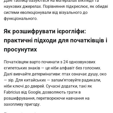
Дані таблиці базуються на матеріалах Вікіпедії та
наукових джерелах. Порівняння підкреслює, як обидві
системи еволюціонували від візуального до
функціонального.
Як розшифрувати ієрогліфи:
практичні підходи для початківців і
просунутих
Початківцям варто починати з 24 однозвукових
єгипетських знаків — це ніби алфавіт без голосних.
Далі вивчайте детермінативи: птах означає душу, око
— зір. Для китайських — запам’ятовуйте радикали,
ніби ключі до дверей. Сучасні додатки, такі як
Fabricius від Google, дозволяють грати в
розшифрування, перетворюючи навчання на
захопливу пригоду.