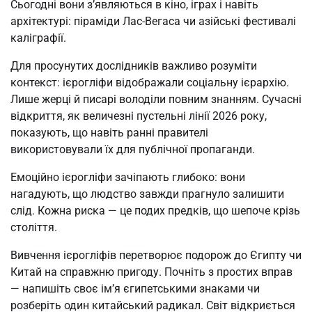
Сьогодні вони з’являються в кіно, іграх і навіть
архітектурі: піраміди Лас-Вегаса чи азійські фестивалі
каліграфії.
Для просунутих дослідників важливо розуміти
контекст: ієрогліфи відображали соціальну ієрархію.
Лише жерці й писарі володіли повним знанням. Сучасні
відкриття, як величезні пустельні лінії 2026 року,
показують, що навіть ранні правителі
використовували їх для публічної пропаганди.
Емоційно ієрогліфи зачіпають глибоко: вони
нагадують, що людство завжди прагнуло залишити
слід. Кожна риска — це подих предків, що шепоче крізь
століття.
Вивчення ієрогліфів перетворює подорож до Єгипту чи
Китай на справжню пригоду. Почніть з простих вправ
— напишіть своє ім’я єгипетськими знаками чи
розберіть один китайський радикал. Світ відкриється