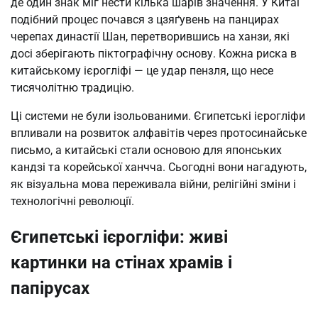
де один знак міг нести кілька шарів значення. У Китаї
подібний процес почався з цзяґувень на панцирах
черепах династії Шан, перетворившись на ханзи, які
досі зберігають піктографічну основу. Кожна риска в
китайському ієрогліфі — це удар пензля, що несе
тисячолітню традицію.
Ці системи не були ізольованими. Єгипетські ієрогліфи
впливали на розвиток алфавітів через протосинайське
письмо, а китайські стали основою для японських
кандзі та корейської ханчча. Сьогодні вони нагадують,
як візуальна мова переживала війни, релігійні зміни і
технологічні революції.
Єгипетські ієрогліфи: живі
картинки на стінах храмів і
папірусах