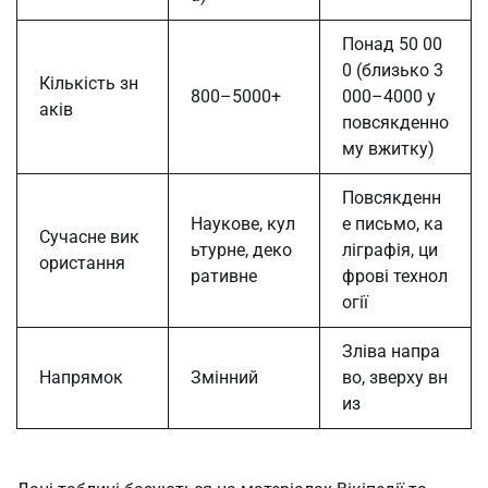
Понад 50 00
0 (близько 3
Кількість зн
800–5000+
000–4000 у
аків
повсякденно
му вжитку)
Повсякденн
Наукове, кул
е письмо, ка
Сучасне вик
ьтурне, деко
ліграфія, ци
ористання
ративне
фрові технол
огії
Зліва напра
Напрямок
Змінний
во, зверху вн
из