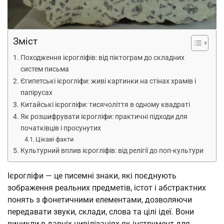
Зміст
Походження ієрогліфів: від піктограм до складних
систем письма
Єгипетські ієрогліфи: живі картинки на стінах храмів і
папірусах
Китайські ієрогліфи: тисячоліття в одному квадраті
Як розшифрувати ієрогліфи: практичні підходи для
початківців і просунутих
Цікаві факти
Культурний вплив ієрогліфів: від релігії до поп-культури
Ієрогліфи — це писемні знаки, які поєднують
зображення реальних предметів, істот і абстрактних
понять з фонетичними елементами, дозволяючи
передавати звуки, склади, слова та цілі ідеї. Вони
виникли в давніх цивілізаціях як інструмент для