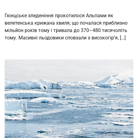
Гюнцське зледеніння прокотилося Альпами як
велетенська крижана хвиля, що почалася приблизно
мільйон років тому і тривала до 370–480 тисячоліть
тому. Масивні льодовики сповзали з високогір’я, […]