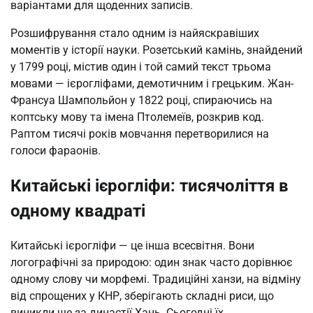
варіантами для щоденних записів.
Розшифрування стало одним із найяскравіших
моментів у історії науки. Розетський камінь, знайдений
у 1799 році, містив один і той самий текст трьома
мовами — ієрогліфами, демотичним і грецьким. Жан-
Франсуа Шампольйон у 1822 році, спираючись на
коптську мову та імена Птолемеїв, розкрив код.
Раптом тисячі років мовчання перетворилися на
голоси фараонів.
Китайські ієрогліфи: тисячоліття в
одному квадраті
Китайські ієрогліфи — це інша всесвітня. Вони
логографічні за природою: один знак часто дорівнює
одному слову чи морфемі. Традиційні ханзи, на відміну
від спрощених у КНР, зберігають складні риси, що
виникли ще за династії Хань. Сьогодні їх