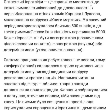
Єгипетські ієрогліфи — це справжнє мистецтво, де
кожен символ стилізований до досконалості. Їх
вирізьблювали на стінах храмів Карнака і Луксора,
малювали на папірусах «Книги мертвих». У класичний
період використовувалося близько 800 знаків, а до
греко-римської епохи їхня кількість перевищила 5000.
Кожен ієрогліф міг бути логограммою (позначенням
цілого слова чи поняття), фонограмою (звуком) або
детермінативом (уточнювачем значення).
Система працювала як ребус: голосні не писали, тому
«нефер» (гарний) складалося з трьох приголосних, а
детермінативи у вигляді людини чи папірусу
розставляли крапки над «і». Напрямок читання
залежав від фігур — обличчя тварин завжди
дивляться на початок рядка. Фараони зображувалися
в картушах, оточених овалом, ніби захищеними від
хаосу. Це письмо було священним: прості люди
користувалися спрощеними ієратичним і демотичним