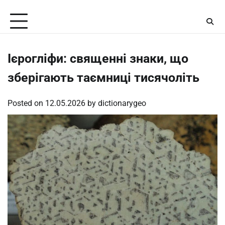
Skip
Sunday, August 9, 2026
to
content
Ієрогліфи: священні знаки, що
зберігають таємниці тисячоліть
Posted on
12.05.2026
by
dictionarygeo