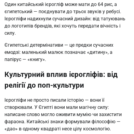
Один китайський ієрогліф може мати до 64 рис, а
єгипетський — поєднувати до трьох звуків у ребусі.
Ієрогліфи надихнули сучасний дизайн: від татуювань
до логотипів брендів, які хочуть передати вічність і
силу.
Єгипетські детермінативи — це предки сучасних
емодзі: маленький малюк позначає «дитину», а
папірус — «книгу».
Культурний вплив ієрогліфів: від
релігії до поп-культури
Ієрогліфи не просто писали історію — вони її
створювали. У Єгипті вони мали магічну силу:
написане слово могло оживити мумію чи захистити
фараона. Китайські знаки формували філософію —
«дао» в одному квадраті несе цілу космологію.