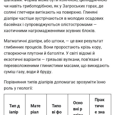
чи навіть грибоподібною, як у Загроських горах, де
соляні глетчери витікають на поверхню. Глиняні
діапіри частіше зустрічаються в молодих осадових
басейнах і супроводжуються олістостромами —
хаотичними нагромадженнями зсувних блоків.
Магматичні діапіри, або штоки, — це вже результат
глибинних процесів. Вони проростають крізь кору,
створюючи плутони й батоліти. У світі відомі й
екзотичні варіанти — грязьові вулкани, пов’язані з
перезволоженими глинистими масами, що викидають
суміш газу, води й бруду.
Порівняння типів діапірів допомагає зрозуміти їхню
роль у геології:
Прак
Осно
Тип д
Мате
Типо
тичн
вні р
іапір
ріал
ві фо
е зна