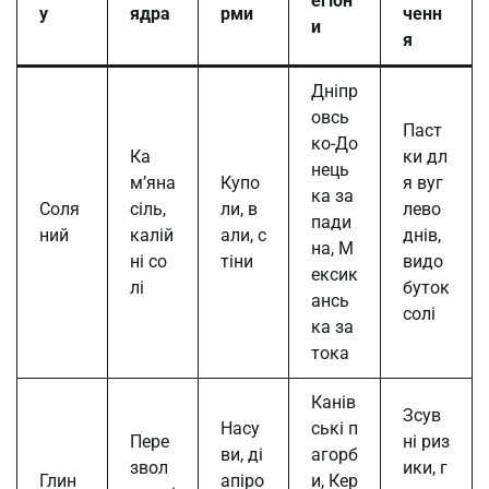
егіон
у
ядра
рми
ченн
и
я
Дніпр
овсь
Паст
ко-До
Ка
ки дл
нець
м’яна
Купо
я вуг
ка за
Соля
сіль,
ли, в
лево
пади
ний
калій
али, с
днів,
на, М
ні со
тіни
видо
ексик
лі
буток
ансь
солі
ка за
тока
Канів
Зсув
Насу
ські п
Пере
ні риз
ви, ді
агорб
звол
ики, г
Глин
апіро
и, Кер