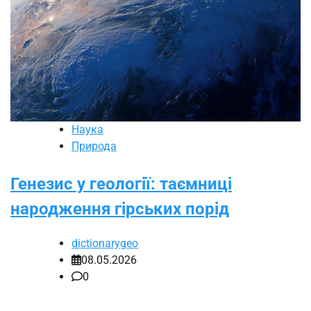
Наука
Природа
Генезис у геології: таємниці
народження гірських порід
dictionarygeo
08.05.2026
0