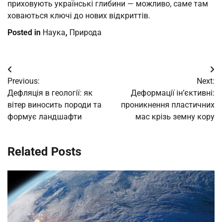
приховують українські глибини — можливо, саме там
ховаються ключі до нових відкриттів.
Posted in
Наука
,
Природа
Post
Previous:
Next:
navigation
Дефляція в геології: як
Деформації ін’єктивні:
вітер виносить породи та
проникнення пластичних
формує ландшафти
мас крізь земну кору
Related Posts