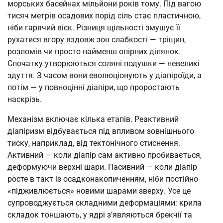
морських басейнах мільйони років тому. Під вагою
тисяч метрів осадових порід сіль стає пластичною,
ніби гарячий віск. Різниця щільності змушує її
рухатися вгору вздовж зон слабкості — тріщин,
розломів чи просто найменш опірних ділянок.
Спочатку утворюються соляні подушки — невеликі
здуття. З часом вони еволюціонують у діапіроїди, а
потім — у повноцінні діапіри, що проростають
наскрізь.
Механізм включає кілька етапів. Реактивний
діапіризм відбувається під впливом зовнішнього
тиску, наприклад, від тектонічного стиснення.
Активний — коли діапір сам активно пробивається,
деформуючи верхні шари. Пасивний — коли діапір
росте в такт із осадконакопиченням, ніби постійно
«підживлюється» новими шарами зверху. Усе це
супроводжується складними деформаціями: крила
складок тоншають, у ядрі з’являються брекчії та