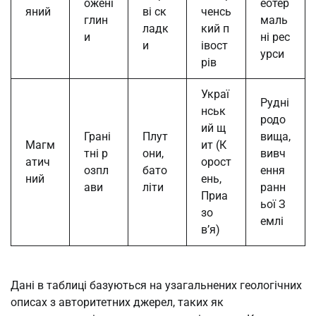
ожені
еотер
яний
ві ск
ченсь
глин
маль
ладк
кий п
и
ні рес
и
івост
урси
рів
Украї
Рудні
нськ
родо
ий щ
Грані
Плут
вища,
Магм
ит (К
тні р
они,
вивч
атич
орост
озпл
бато
ення
ний
ень,
ави
літи
ранн
Приа
ьої З
зо
емлі
в’я)
Дані в таблиці базуються на узагальнених геологічних
описах з авторитетних джерел, таких як