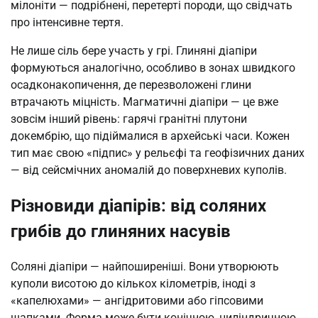
мілоніти — подрібнені, перетерті породи, що свідчать
про інтенсивне тертя.
Не лише сіль бере участь у грі. Глиняні діапіри
формуються аналогічно, особливо в зонах швидкого
осадконакопичення, де перезволожені глини
втрачають міцність. Магматичні діапіри — це вже
зовсім інший рівень: гарячі гранітні плутони
докембрію, що підіймалися в архейські часи. Кожен
тип має свою «підпис» у рельєфі та геофізичних даних
— від сейсмічних аномалій до поверхневих куполів.
Різновиди діапірів: від соляних
грибів до глиняних насувів
Соляні діапіри — найпоширеніші. Вони утворюють
куполи висотою до кількох кілометрів, іноді з
«капелюхами» — ангідритовими або гіпсовими
шапками. Форма може бути конічною, циліндричною