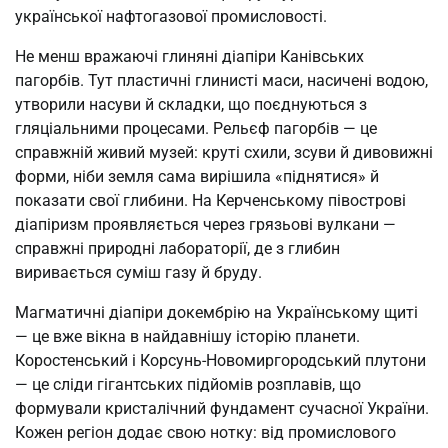
української нафтогазової промисловості.
Не менш вражаючі глиняні діапіри Канівських
пагорбів. Тут пластичні глинисті маси, насичені водою,
утворили насуви й складки, що поєднуються з
гляціальними процесами. Рельєф пагорбів — це
справжній живий музей: круті схили, зсуви й дивовижні
форми, ніби земля сама вирішила «піднятися» й
показати свої глибини. На Керченському півострові
діапіризм проявляється через грязьові вулкани —
справжні природні лабораторії, де з глибин
виривається суміш газу й бруду.
Магматичні діапіри докембрію на Українському щиті
— це вже вікна в найдавнішу історію планети.
Коростенський і Корсунь-Новомиргородський плутони
— це сліди гігантських підйомів розплавів, що
формували кристалічний фундамент сучасної України.
Кожен регіон додає свою нотку: від промислового