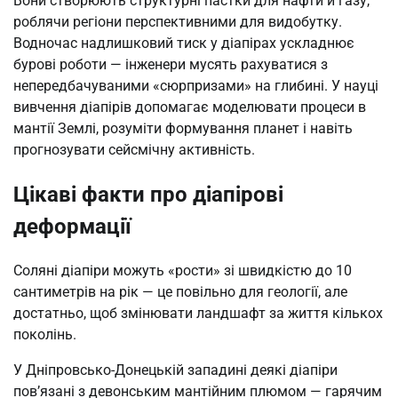
Вони створюють структурні пастки для нафти й газу,
роблячи регіони перспективними для видобутку.
Водночас надлишковий тиск у діапірах ускладнює
бурові роботи — інженери мусять рахуватися з
непередбачуваними «сюрпризами» на глибині. У науці
вивчення діапірів допомагає моделювати процеси в
мантії Землі, розуміти формування планет і навіть
прогнозувати сейсмічну активність.
Цікаві факти про діапірові
деформації
Соляні діапіри можуть «рости» зі швидкістю до 10
сантиметрів на рік — це повільно для геології, але
достатньо, щоб змінювати ландшафт за життя кількох
поколінь.
У Дніпровсько-Донецькій западині деякі діапіри
пов’язані з девонським мантійним плюмом — гарячим