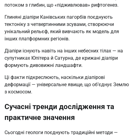
потоком з глибин, що «підживлював» рифтогенез.
Глиняні діапіри Канівських пагорбів поєднують
тектоніку з четвертинними зсувами, створюючи
унікальний рельєф, який вивчають як модель для
інших платформних регіонів.
Діапіри існують навіть на інших небесних тілах — на
супутниках Юпітера й Сатурна, де крижані діапіри
формують дивовижні ландшафти.
Ці факти підкреслюють, наскільки діапірові
деформації — універсальне явище, що об’єднує Землю
з космосом.
Сучасні тренди дослідження та
практичне значення
Сьогодні геологи поєднують традиційні методи —