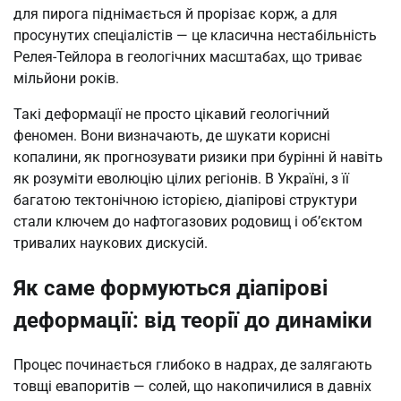
для пирога піднімається й прорізає корж, а для
просунутих спеціалістів — це класична нестабільність
Релея-Тейлора в геологічних масштабах, що триває
мільйони років.
Такі деформації не просто цікавий геологічний
феномен. Вони визначають, де шукати корисні
копалини, як прогнозувати ризики при бурінні й навіть
як розуміти еволюцію цілих регіонів. В Україні, з її
багатою тектонічною історією, діапірові структури
стали ключем до нафтогазових родовищ і об’єктом
тривалих наукових дискусій.
Як саме формуються діапірові
деформації: від теорії до динаміки
Процес починається глибоко в надрах, де залягають
товщі евапоритів — солей, що накопичилися в давніх