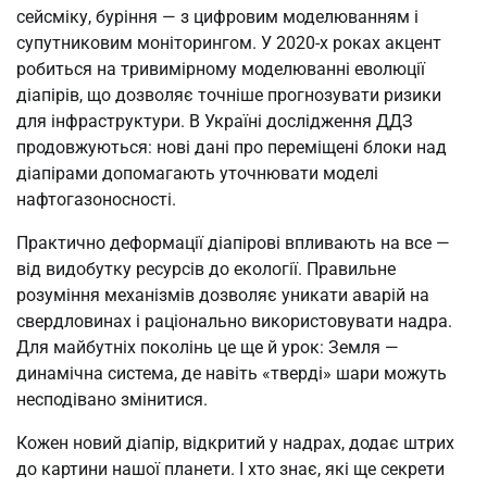
сейсміку, буріння — з цифровим моделюванням і
супутниковим моніторингом. У 2020-х роках акцент
робиться на тривимірному моделюванні еволюції
діапірів, що дозволяє точніше прогнозувати ризики
для інфраструктури. В Україні дослідження ДДЗ
продовжуються: нові дані про переміщені блоки над
діапірами допомагають уточнювати моделі
нафтогазоносності.
Практично деформації діапірові впливають на все —
від видобутку ресурсів до екології. Правильне
розуміння механізмів дозволяє уникати аварій на
свердловинах і раціонально використовувати надра.
Для майбутніх поколінь це ще й урок: Земля —
динамічна система, де навіть «тверді» шари можуть
несподівано змінитися.
Кожен новий діапір, відкритий у надрах, додає штрих
до картини нашої планети. І хто знає, які ще секрети