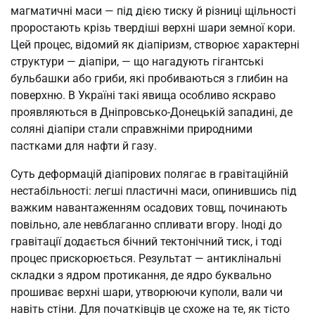
магматичні маси — під дією тиску й різниці щільності
проростають крізь твердіші верхні шари земної кори.
Цей процес, відомий як діапіризм, створює характерні
структури — діапіри, — що нагадують гігантські
бульбашки або гриби, які пробиваються з глибин на
поверхню. В Україні такі явища особливо яскраво
проявляються в Дніпровсько-Донецькій западині, де
соляні діапіри стали справжніми природними
пастками для нафти й газу.
Суть деформацій діапірових полягає в гравітаційній
нестабільності: легші пластичні маси, опинившись під
важким навантаженням осадових товщ, починають
повільно, але невблаганно спливати вгору. Іноді до
гравітації додається бічний тектонічний тиск, і тоді
процес прискорюється. Результат — антиклінальні
складки з ядром протикання, де ядро буквально
прошиває верхні шари, утворюючи куполи, вали чи
навіть стіни. Для початківців це схоже на те, як тісто