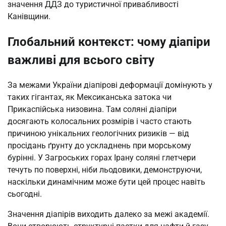
значення ДДЗ до туристичної привабливості
Канівщини.
Глобальний контекст: чому діапіри
важливі для всього світу
За межами України діапірові деформації домінують у
таких гігантах, як Мексиканська затока чи
Прикаспійська низовина. Там соляні діапіри
досягають колосальних розмірів і часто стають
причиною унікальних геологічних ризиків — від
просідань ґрунту до ускладнень при морському
бурінні. У Загроських горах Ірану соляні глетчери
течуть по поверхні, ніби льодовики, демонструючи,
наскільки динамічним може бути цей процес навіть
сьогодні.
Значення діапірів виходить далеко за межі академії.