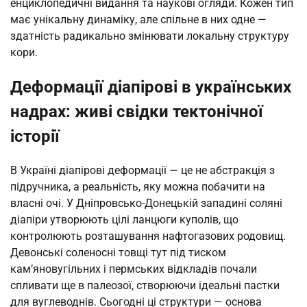
енциклопедичні видання та наукові огляди. Кожен тип
має унікальну динаміку, але спільне в них одне —
здатність радикально змінювати локальну структуру
кори.
Деформації діапірові в українських
надрах: живі свідки тектонічної
історії
В Україні діапірові деформації — це не абстракція з
підручника, а реальність, яку можна побачити на
власні очі. У Дніпровсько-Донецькій западині соляні
діапіри утворюють цілі ланцюги куполів, що
контролюють розташування нафтогазових родовищ.
Девонські соленосні товщі тут під тиском
кам’яновугільних і пермських відкладів почали
спливати ще в палеозої, створюючи ідеальні пастки
для вуглеводнів. Сьогодні ці структури — основа