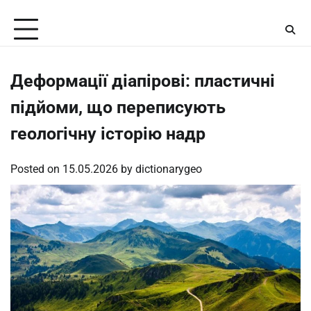
Skip
Friday, August 7, 2026
to
content
Деформації діапірові: пластичні
підйоми, що переписують
геологічну історію надр
Posted on
15.05.2026
by
dictionarygeo