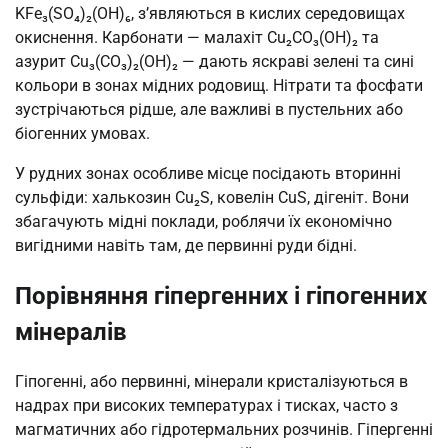
KFe₃(SO₄)₂(OH)₆, з’являються в кислих середовищах
окиснення. Карбонати — малахіт Cu₂CO₃(OH)₂ та
азурит Cu₃(CO₃)₂(OH)₂ — дають яскраві зелені та сині
кольори в зонах мідних родовищ. Нітрати та фосфати
зустрічаються рідше, але важливі в пустельних або
біогенних умовах.
У рудних зонах особливе місце посідають вторинні
сульфіди: халькозин Cu₂S, ковелін CuS, дігеніт. Вони
збагачують мідні поклади, роблячи їх економічно
вигідними навіть там, де первинні руди бідні.
Порівняння гіпергенних і гіпогенних
мінералів
Гіпогенні, або первинні, мінерали кристалізуються в
надрах при високих температурах і тисках, часто з
магматичних або гідротермальних розчинів. Гіпергенні