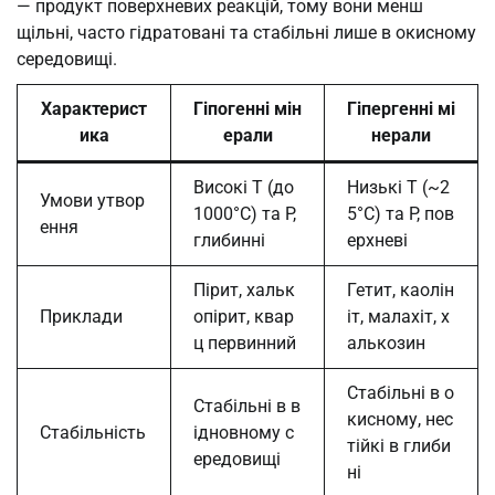
— продукт поверхневих реакцій, тому вони менш
щільні, часто гідратовані та стабільні лише в окисному
середовищі.
Характерист
Гіпогенні мін
Гіпергенні мі
ика
ерали
нерали
Високі T (до
Низькі T (~2
Умови утвор
1000°C) та P,
5°C) та P, пов
ення
глибинні
ерхневі
Пірит, хальк
Гетит, каолін
Приклади
опірит, квар
іт, малахіт, х
ц первинний
алькозин
Стабільні в о
Стабільні в в
кисному, нес
Стабільність
ідновному с
тійкі в глиби
ередовищі
ні