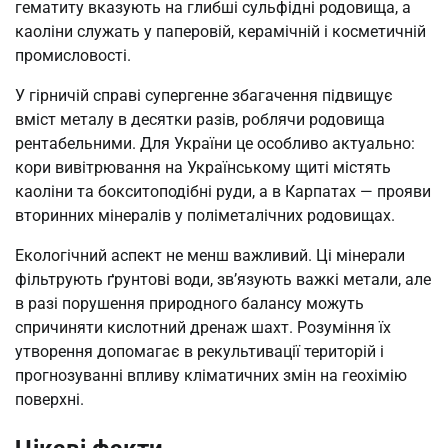
гематиту вказують на глибші сульфідні родовища, а
каоліни служать у паперовій, керамічній і косметичній
промисловості.
У гірничій справі супергенне збагачення підвищує
вміст металу в десятки разів, роблячи родовища
рентабельними. Для України це особливо актуально:
кори вивітрювання на Українському щиті містять
каоліни та бокситоподібні руди, а в Карпатах — прояви
вторинних мінералів у поліметалічних родовищах.
Екологічний аспект не менш важливий. Ці мінерали
фільтрують ґрунтові води, зв’язують важкі метали, але
в разі порушення природного балансу можуть
спричиняти кислотний дренаж шахт. Розуміння їх
утворення допомагає в рекультивації територій і
прогнозуванні впливу кліматичних змін на геохімію
поверхні.