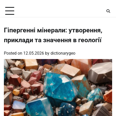
Skip
Saturday, August 8, 2026
to
content
Гіпергенні мінерали: утворення,
приклади та значення в геології
Posted on
12.05.2026
by
dictionarygeo