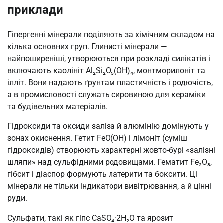
приклади
Гіпергенні мінерали поділяють за хімічним складом на
кілька основних груп. Глинисті мінерали —
найпоширеніші, утворюються при розкладі силікатів і
включають каолініт Al₂Si₂O₅(OH)₄, монтморилоніт та
ілліт. Вони надають ґрунтам пластичність і родючість,
а в промисловості служать сировиною для кераміки
та будівельних матеріалів.
Гідроксиди та оксиди заліза й алюмінію домінують у
зонах окиснення. Гетит FeO(OH) і лімоніт (суміш
гідроксидів) створюють характерні жовто-бурі «залізні
шляпи» над сульфідними родовищами. Гематит Fe₂O₃,
гібсит і діаспор формують латерити та боксити. Ці
мінерали не тільки індикатори вивітрювання, а й цінні
руди.
Сульфати, такі як гіпс CaSO₄·2H₂O та ярозит