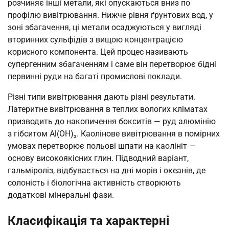
розчиняє інші метали, які опускаються вниз по
профілю вивітрювання. Нижче рівня ґрунтових вод, у
зоні збагачення, ці метали осаджуються у вигляді
вторинних сульфідів з вищою концентрацією
корисного компонента. Цей процес називають
супергенним збагаченням і саме він перетворює бідні
первинні руди на багаті промислові поклади.
Різні типи вивітрювання дають різні результати.
Латеритне вивітрювання в теплих вологих кліматах
призводить до накопичення бокситів — руд алюмінію
з гібситом Al(OH)₃. Каолінове вивітрювання в помірних
умовах перетворює польові шпати на каолініт —
основу високоякісних глин. Підводний варіант,
гальміроліз, відбувається на дні морів і океанів, де
солоність і біологічна активність створюють
додаткові мінеральні фази.
Класифікація та характерні