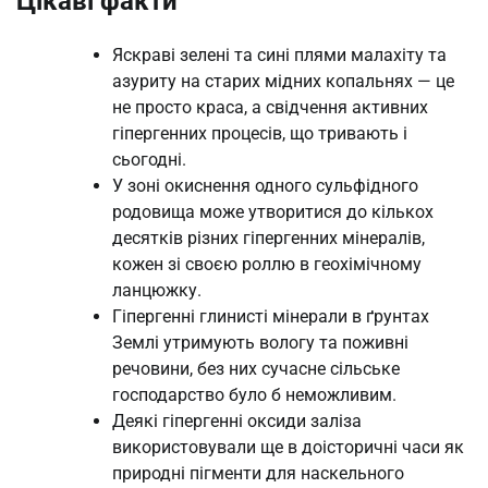
Цікаві факти
Яскраві зелені та сині плями малахіту та
азуриту на старих мідних копальнях — це
не просто краса, а свідчення активних
гіпергенних процесів, що тривають і
сьогодні.
У зоні окиснення одного сульфідного
родовища може утворитися до кількох
десятків різних гіпергенних мінералів,
кожен зі своєю роллю в геохімічному
ланцюжку.
Гіпергенні глинисті мінерали в ґрунтах
Землі утримують вологу та поживні
речовини, без них сучасне сільське
господарство було б неможливим.
Деякі гіпергенні оксиди заліза
використовували ще в доісторичні часи як
природні пігменти для наскельного