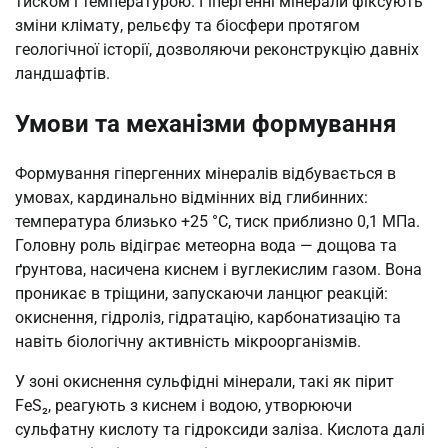
тиском і температурою. Гіпергенні мінерали фіксують
зміни клімату, рельєфу та біосфери протягом
геологічної історії, дозволяючи реконструкцію давніх
ландшафтів.
Умови та механізми формування
Формування гіпергенних мінералів відбувається в
умовах, кардинально відмінних від глибинних:
температура близько +25 °C, тиск приблизно 0,1 МПа.
Головну роль відіграє метеорна вода — дощова та
ґрунтова, насичена киснем і вуглекислим газом. Вона
проникає в тріщини, запускаючи ланцюг реакцій:
окиснення, гідроліз, гідратацію, карбонатизацію та
навіть біологічну активність мікроорганізмів.
У зоні окиснення сульфідні мінерали, такі як пірит
FeS₂, реагують з киснем і водою, утворюючи
сульфатну кислоту та гідроксиди заліза. Кислота далі