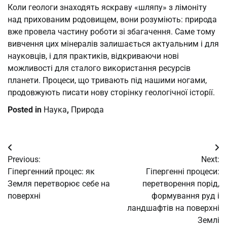
Коли геологи знаходять яскраву «шляпу» з лімоніту
над прихованим родовищем, вони розуміють: природа
вже провела частину роботи зі збагачення. Саме тому
вивчення цих мінералів залишається актуальним і для
науковців, і для практиків, відкриваючи нові
можливості для сталого використання ресурсів
планети. Процеси, що тривають під нашими ногами,
продовжують писати нову сторінку геологічної історії.
Posted in
Наука
,
Природа
Post
Previous:
Next:
navigation
Гіпергенний процес: як
Гіпергенні процеси:
Земля перетворює себе на
перетворення порід,
поверхні
формування руд і
ландшафтів на поверхні
Землі