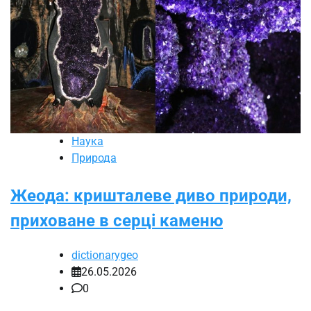
Наука
Природа
Жеода: кришталеве диво природи,
приховане в серці каменю
dictionarygeo
26.05.2026
0