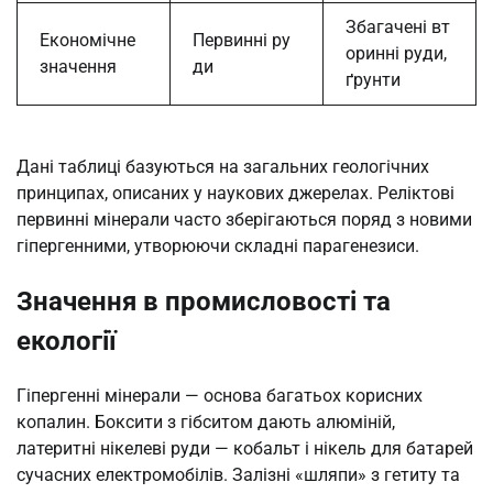
Збагачені вт
Економічне
Первинні ру
оринні руди,
значення
ди
ґрунти
Дані таблиці базуються на загальних геологічних
принципах, описаних у наукових джерелах. Реліктові
первинні мінерали часто зберігаються поряд з новими
гіпергенними, утворюючи складні парагенезиси.
Значення в промисловості та
екології
Гіпергенні мінерали — основа багатьох корисних
копалин. Боксити з гібситом дають алюміній,
латеритні нікелеві руди — кобальт і нікель для батарей
сучасних електромобілів. Залізні «шляпи» з гетиту та