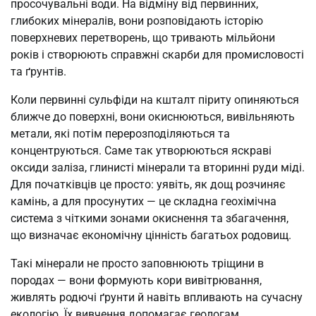
просочувальні води. На відміну від первинних,
глибоких мінералів, вони розповідають історію
поверхневих перетворень, що тривають мільйони
років і створюють справжні скарби для промисловості
та ґрунтів.
Коли первинні сульфіди на кшталт піриту опиняються
ближче до поверхні, вони окиснюються, вивільняють
метали, які потім перерозподіляються та
концентруються. Саме так утворюються яскраві
оксиди заліза, глинисті мінерали та вторинні руди міді.
Для початківців це просто: уявіть, як дощ розчиняє
камінь, а для просунутих — це складна геохімічна
система з чіткими зонами окиснення та збагачення,
що визначає економічну цінність багатьох родовищ.
Такі мінерали не просто заповнюють тріщини в
породах — вони формують кори вивітрювання,
живлять родючі ґрунти й навіть впливають на сучасну
екологію. Їх вивчення допомагає геологам