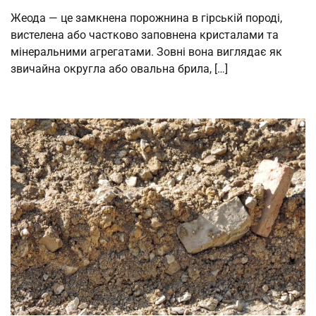
Жеода — це замкнена порожнина в гірській породі,
вистелена або частково заповнена кристалами та
мінеральними агрегатами. Зовні вона виглядає як
звичайна округла або овальна брила, […]