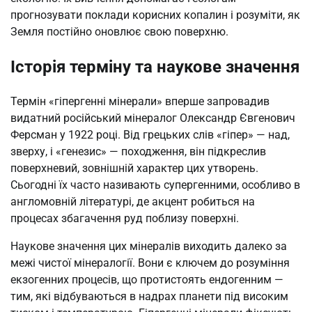
прогнозувати поклади корисних копалин і розуміти, як
Земля постійно оновлює свою поверхню.
Історія терміну та наукове значення
Термін «гіпергенні мінерали» вперше запровадив
видатний російський мінералог Олександр Євгенович
Ферсман у 1922 році. Від грецьких слів «гіпер» — над,
зверху, і «генезис» — походження, він підкреслив
поверхневий, зовнішній характер цих утворень.
Сьогодні їх часто називають супергенними, особливо в
англомовній літературі, де акцент робиться на
процесах збагачення руд поблизу поверхні.
Наукове значення цих мінералів виходить далеко за
межі чистої мінералогії. Вони є ключем до розуміння
екзогенних процесів, що протистоять ендогенним —
тим, які відбуваються в надрах планети під високим