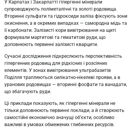
У Карпатах і Закарпатті гіпергенні мінерали
супроводжують поліметалічні та золоті родовища.
Вторинні сульфати та гідроксиди заліза фіксують зони
окиснення, а в окремих випадках — самородна мідь та
її карбонати. Залізисті кори вивітрювання на щиті
формували мартитові та гематитові руди, що
доповнюють первинні залізисті кварцити.
Сучасні дослідження підкреслюють перспективність
гіпергенних родовищ для рідкісних і розсіяних
елементів. У зонах вивітрювання ультрабазитів
Поділля трапляються силікатно-нікелеві прояви, а в
уранових родовищах — вторинні фосфати та ванадати,
що збагачують руди.
Ці приклади показують, як гіпергенні мінерали не
тільки доповнюють первинні поклади, а й створюють
самостійні економічно значущі об’єкти, особливо
важливі в умовах обмежених глибинних ресурсів.