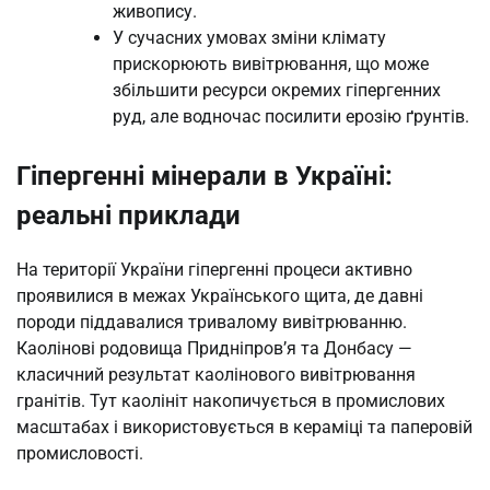
живопису.
У сучасних умовах зміни клімату
прискорюють вивітрювання, що може
збільшити ресурси окремих гіпергенних
руд, але водночас посилити ерозію ґрунтів.
Гіпергенні мінерали в Україні:
реальні приклади
На території України гіпергенні процеси активно
проявилися в межах Українського щита, де давні
породи піддавалися тривалому вивітрюванню.
Каолінові родовища Придніпров’я та Донбасу —
класичний результат каолінового вивітрювання
гранітів. Тут каолініт накопичується в промислових
масштабах і використовується в кераміці та паперовій
промисловості.