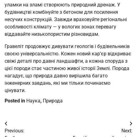
уламки на зламі створюють природний дренаж. У
будівництві комбінуйте з бетоном для посилення
несучих конструкцій. Завжди враховуйте регіональні
особливості клімату — у вологих зонах перевагу
віддавайте низькопористим різновидам.
Гравеліт продовжує дивувати геологів і будівельників
своєю універсальністю. Кожен новий кар’єр відкриває
свіжі деталі про давні ландшафти, а кожна споруда з
цієї породи стає частиною живої історії Землі. Порода
нагадує, що природа давно вирішила багато
інженерних завдань, які ми тільки починаємо
цінувати.
Posted in
Наука
,
Природа
Post
Previous:
Next:
navigation