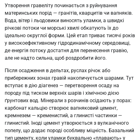
Утворення гравеліту починається з руйнування
материнських порід — гранітів, кварцитів чи вапняків.
Вода, вітер і льодовики виносять уламки, а швидкі
річкові потоки чи морські хвилі обкатують їх до
ідеально округлої форми. Цей етап триває тисячі років
у високоефективному гідродинамічному середовищі,
де енергія потоку достатня для перенесення гравію,
але не надто сильна, щоб роздробити його.
Після осадження в дельтах, руслах річок або
прибережних зонах гравій накопичується шарами. Тут
вступає в дію діагенез — перетворення осаду на
породу під тиском верхніх шарів і хімічною дією
ґрунтових вод. Мінерали з розчинів осідають у порах:
карбонат кальцію створює вапняковий цемент,
кремнезем — кременистий, а глинисті частинки —
глинистий. Іноді цемент утворюється з вулканічного
попелу, що додає породі особливу міцність. Базальний
тип цементу, коли уламки буквально «плавають» у