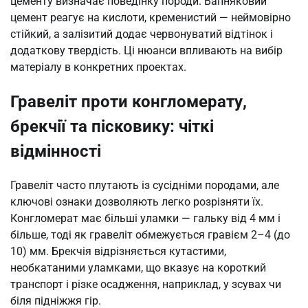
цементу визначає поведінку породи. Вапняковий
цемент реагує на кислоти, кременистий — неймовірно
стійкий, а залізитий додає червонуватий відтінок і
додаткову твердість. Ці нюанси впливають на вибір
матеріалу в конкретних проектах.
Гравеліт проти конгломерату,
брекчії та пісковику: чіткі
відмінності
Гравеліт часто плутають із сусідніми породами, але
ключові ознаки дозволяють легко розрізняти їх.
Конгломерат має більші уламки — гальку від 4 мм і
більше, тоді як гравеліт обмежується гравієм 2–4 (до
10) мм. Брекчія відрізняється кутастими,
необкатаними уламками, що вказує на короткий
транспорт і різке осадження, наприклад, у зсувах чи
біля підніжжя гір.