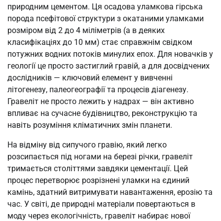
природним цементом. Ця осадова уламкова гірська
порода псефітової структури з окатаними уламками
розміром від 2 до 4 міліметрів (а в деяких
класифікаціях до 10 мм) стає справжнім свідком
потужних водних потоків минулих епох. Для новачків у
геології це просто застиглий гравій, а для досвідчених
дослідників — ключовий елемент у вивченні
літогенезу, палеогеографії та процесів діагенезу.
Гравеліт не просто лежить у надрах — він активно
впливає на сучасне будівництво, реконструкцію та
навіть розуміння кліматичних змін планети.
На відміну від сипучого гравію, який легко
розсипається під ногами на березі річки, гравеліт
тримається століттями завдяки цементації. Цей
процес перетворює розрізнені уламки на єдиний
камінь, здатний витримувати навантаження, ерозію та
час. У світі, де природні матеріали повертаються в
моду через екологічність, гравеліт набирає нової