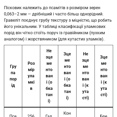
Пісковик належить до псамітів з розміром зерен
0,063–2 мм — дрібніший і часто більш однорідний.
Гравеліт поєднує грубу текстуру з міцністю, що робить
його унікальним. У таблиці класифікації уламкових
порід він чітко стоїть поруч із гравійником (пухким
аналогом) і жорствяником (для кутастих уламків).
Не
Зце
Не
зце
Зце
ме
зце
Роз
ме
ме
Гру
нто
ме
мір
нто
нто
па
ван
нто
ула
ван
ван
пор
і (о
ван
мкі
і (о
і (к
ід
бка
і (к
в
бка
ута
тан
ута
тан
сті)
і)
сті)
і)
Кон
Псе
256
Гал
Бре