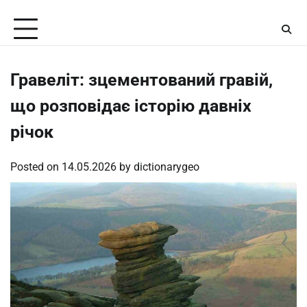
Skip
Thursday, August 6, 2026
to
content
Гравеліт: зцементований гравій,
що розповідає історію давніх
річок
Posted on
14.05.2026
by
dictionarygeo