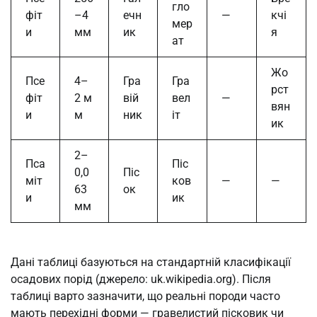
гло
фіт
–4
ечн
—
кчі
мер
и
мм
ик
я
ат
Жо
Псе
4–
Гра
Гра
рст
фіт
2 м
вій
вел
—
вян
и
м
ник
іт
ик
2–
Пса
Піс
0,0
Піс
міт
ков
—
—
63
ок
и
ик
мм
Дані таблиці базуються на стандартній класифікації
осадових порід (джерело: uk.wikipedia.org). Після
таблиці варто зазначити, що реальні породи часто
мають перехідні форми — гравелистий пісковик чи