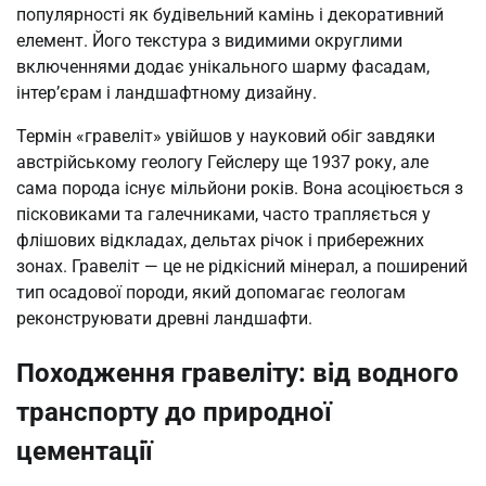
популярності як будівельний камінь і декоративний
елемент. Його текстура з видимими округлими
включеннями додає унікального шарму фасадам,
інтер’єрам і ландшафтному дизайну.
Термін «гравеліт» увійшов у науковий обіг завдяки
австрійському геологу Гейслеру ще 1937 року, але
сама порода існує мільйони років. Вона асоціюється з
пісковиками та галечниками, часто трапляється у
флішових відкладах, дельтах річок і прибережних
зонах. Гравеліт — це не рідкісний мінерал, а поширений
тип осадової породи, який допомагає геологам
реконструювати древні ландшафти.
Походження гравеліту: від водного
транспорту до природної
цементації