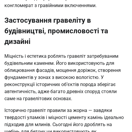
конгломерат з гравійними включеннями.
Застосування гравеліту в
будівництві, промисловості та
дизайні
Міцність і естетика роблять гравеліт затребуваним
будівельним каменем. Його використовують для
облицювання фасадів, мощення доріжок, створення
фундаментів у зонах з високою вологістю. У
реконструкції історичних об’єктів порода зберігає
автентичність, адже багато древніх споруд стояли
саме на гравелітових основах.
Історично гравеліт правили за жорна — завдяки
твердості уламків і міцності цементу камінь ідеально
підходив для млинів. Сьогодні його дроблять на
щебінь для бетону чи використовують як