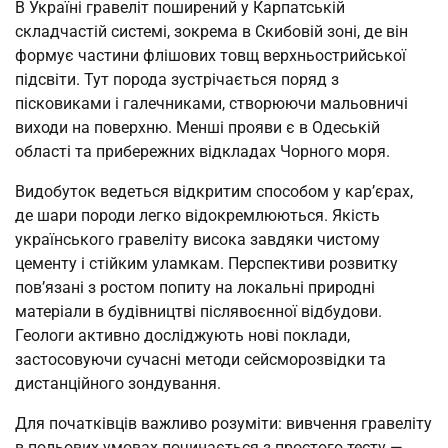
В Україні гравеліт поширений у Карпатській
складчастій системі, зокрема в Скибовій зоні, де він
формує частини флішових товщ верхньострийської
підсвіти. Тут порода зустрічається поряд з
пісковиками і галечниками, створюючи мальовничі
виходи на поверхню. Менші прояви є в Одеській
області та прибережних відкладах Чорного моря.
Видобуток ведеться відкритим способом у кар’єрах,
де шари породи легко відокремлюються. Якість
українського гравеліту висока завдяки чистому
цементу і стійким уламкам. Перспективи розвитку
пов’язані з ростом попиту на локальні природні
матеріали в будівництві післявоєнної відбудови.
Геологи активно досліджують нові поклади,
застосовуючи сучасні методи сейсморозвідки та
дистанційного зондування.
Для початківців важливо розуміти: вивчення гравеліту
в польових умовах починається з простого тесту —