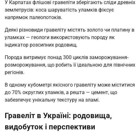
У Карпатах флішові гравеліти зберігають сліди древніх
землетрусів: коса шаруватість уламків фіксує
напрямок палеопотоків.
Деякі різновиди гравеліту містять золото чи платину в
уламках — геологи використовують породу як
індикатор розсипних родовищ.
Порода витримує понад 300 циклів заморожування-
розморожування, що робить її ідеальною для північних
регіонів.
В одному кубометрі якісного гравеліту може міститися
до 70% округлих уламків, а решта — цемент, що
забезпечує унікальну текстуру на зламі.
Гравеліт в Україні: родовища,
видобуток і перспективи