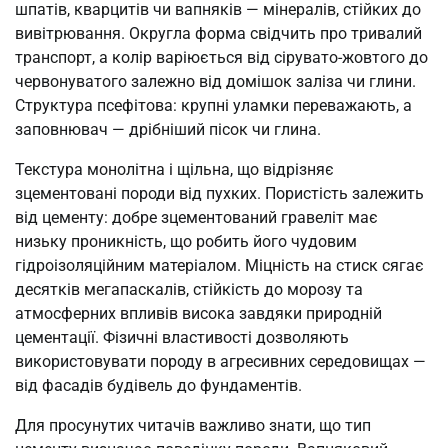
шпатів, кварцитів чи вапняків — мінералів, стійких до
вивітрювання. Округла форма свідчить про тривалий
транспорт, а колір варіюється від сірувато-жовтого до
червонуватого залежно від домішок заліза чи глини.
Структура псефітова: крупні уламки переважають, а
заповнювач — дрібніший пісок чи глина.
Текстура монолітна і щільна, що відрізняє
зцементовані породи від пухких. Пористість залежить
від цементу: добре зцементований гравеліт має
низьку проникність, що робить його чудовим
гідроізоляційним матеріалом. Міцність на стиск сягає
десятків мегапаскалів, стійкість до морозу та
атмосферних впливів висока завдяки природній
цементації. Фізичні властивості дозволяють
використовувати породу в агресивних середовищах —
від фасадів будівель до фундаментів.
Для просунутих читачів важливо знати, що тип