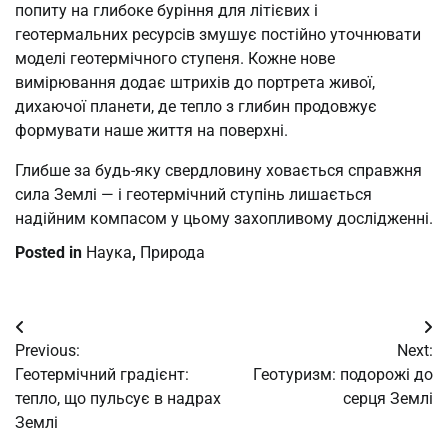
попиту на глибоке буріння для літієвих і
геотермальних ресурсів змушує постійно уточнювати
моделі геотермічного ступеня. Кожне нове
вимірювання додає штрихів до портрета живої,
дихаючої планети, де тепло з глибин продовжує
формувати наше життя на поверхні.
Глибше за будь-яку свердловину ховається справжня
сила Землі — і геотермічний ступінь лишається
надійним компасом у цьому захопливому дослідженні.
Posted in
Наука
,
Природа
Post
Previous:
Next:
navigation
Геотермічний градієнт:
Геотуризм: подорожі до
тепло, що пульсує в надрах
серця Землі
Землі