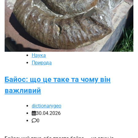
Наука
Природа
Байос: що це таке та чому він
важливий
dictionarygeo
30.04.2026
0