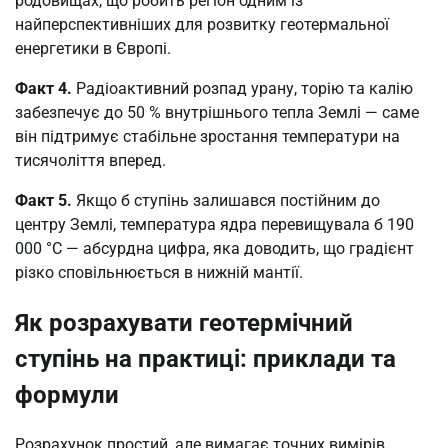
родовищах, що робить регіон одним із
найперспективніших для розвитку геотермальної
енергетики в Європі.
Факт 4.
Радіоактивний розпад урану, торію та калію
забезпечує до 50 % внутрішнього тепла Землі — саме
він підтримує стабільне зростання температури на
тисячоліття вперед.
Факт 5.
Якщо б ступінь залишався постійним до
центру Землі, температура ядра перевищувала б 190
000 °C — абсурдна цифра, яка доводить, що градієнт
різко сповільнюється в нижній мантії.
Як розрахувати геотермічний
ступінь на практиці: приклади та
формули
Розрахунок простий, але вимагає точних вимірів.