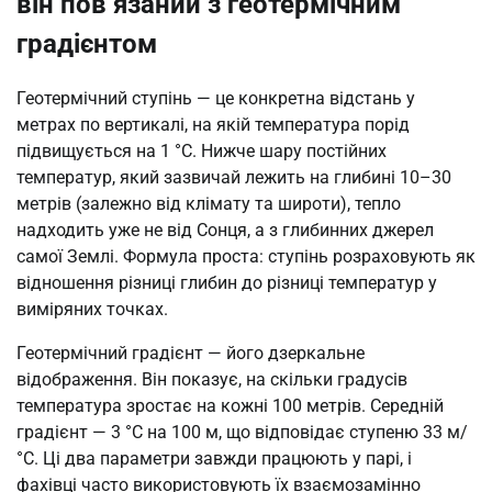
він пов’язаний з геотермічним
градієнтом
Геотермічний ступінь — це конкретна відстань у
метрах по вертикалі, на якій температура порід
підвищується на 1 °C. Нижче шару постійних
температур, який зазвичай лежить на глибині 10–30
метрів (залежно від клімату та широти), тепло
надходить уже не від Сонця, а з глибинних джерел
самої Землі. Формула проста: ступінь розраховують як
відношення різниці глибин до різниці температур у
виміряних точках.
Геотермічний градієнт — його дзеркальне
відображення. Він показує, на скільки градусів
температура зростає на кожні 100 метрів. Середній
градієнт — 3 °C на 100 м, що відповідає ступеню 33 м/
°C. Ці два параметри завжди працюють у парі, і
фахівці часто використовують їх взаємозамінно