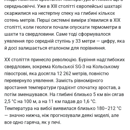
середньовіччі. Уже в XIII столітті європейські шахтарі
скаржилися на нестерпну спеку на глибині кількох
сотень метрів. Перші системні виміри з’явилися в XIX
столітті, коли геологи почали опускати термометри в
шахти та свердловини. Саме тоді сформувалося
уявлення про середній ступінь у 33 метри — цифру, яка
й досі залишається еталоном для порівняння.
XX століття принесло революцію. Буріння надглибоких
свердловин, зокрема Кольської SG-3 на Кольському
півострові, яка досягла 12 262 метрів, повністю
перевернуло уявлення. Замість рівномірного
зростання температури градієнт спочатку зростав, а
потім зменшувався. На глибині близько 5 км він сягав
2,5 °C на 100 м, а на 11 км падав до 1,6 °C.
Температура на вибої виявилася близько 180–212 °C
— значно нижча, ніж прогнозували деякі моделі, але
все одно гаряча, як у печі.