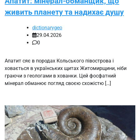
Апатит: мінерал-обманщик, що
живить планету та надихає душу
dictionarygeo
29.04.2026
0
Апатит сяє в породах Кольського півострова і
ховається в українських щитах Житомирщини, ніби
граючи з геологами в хованки. Цей фосфатний
мінерал обманює погляд своєю схожістю […]