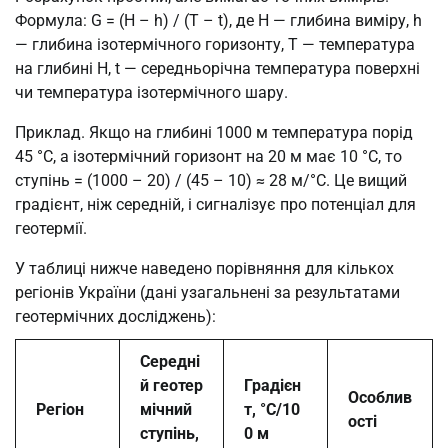
Формула: G = (H – h) / (T – t), де H — глибина виміру, h
— глибина ізотермічного горизонту, T — температура
на глибині H, t — середньорічна температура поверхні
чи температура ізотермічного шару.
Приклад. Якщо на глибині 1000 м температура порід
45 °C, а ізотермічний горизонт на 20 м має 10 °C, то
ступінь = (1000 – 20) / (45 – 10) ≈ 28 м/°C. Це вищий
градієнт, ніж середній, і сигналізує про потенціал для
геотермії.
У таблиці нижче наведено порівняння для кількох
регіонів України (дані узагальнені за результатами
геотермічних досліджень):
Середні
й геотер
Градієн
Особлив
Регіон
мічний
т, °C/10
ості
ступінь,
0 м