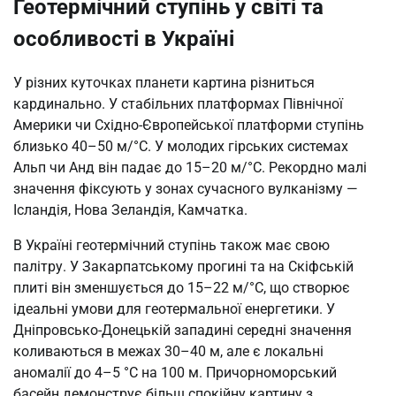
Геотермічний ступінь у світі та
особливості в Україні
У різних куточках планети картина різниться
кардинально. У стабільних платформах Північної
Америки чи Східно-Європейської платформи ступінь
близько 40–50 м/°C. У молодих гірських системах
Альп чи Анд він падає до 15–20 м/°C. Рекордно малі
значення фіксують у зонах сучасного вулканізму —
Ісландія, Нова Зеландія, Камчатка.
В Україні геотермічний ступінь також має свою
палітру. У Закарпатському прогині та на Скіфській
плиті він зменшується до 15–22 м/°C, що створює
ідеальні умови для геотермальної енергетики. У
Дніпровсько-Донецькій западині середні значення
коливаються в межах 30–40 м, але є локальні
аномалії до 4–5 °C на 100 м. Причорноморський
басейн демонструє більш спокійну картину з