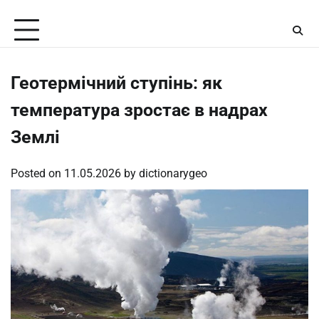
Skip
Thursday, August 6, 2026
to
content
Геотермічний ступінь: як
температура зростає в надрах
Землі
Posted on
11.05.2026
by
dictionarygeo