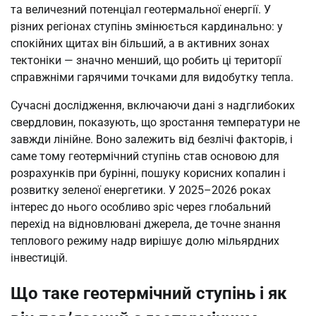
та величезний потенціал геотермальної енергії. У
різних регіонах ступінь змінюється кардинально: у
спокійних щитах він більший, а в активних зонах
тектоніки — значно менший, що робить ці території
справжніми гарячими точками для видобутку тепла.
Сучасні дослідження, включаючи дані з надглибоких
свердловин, показують, що зростання температури не
завжди лінійне. Воно залежить від безлічі факторів, і
саме тому геотермічний ступінь став основою для
розрахунків при бурінні, пошуку корисних копалин і
розвитку зеленої енергетики. У 2025–2026 роках
інтерес до нього особливо зріс через глобальний
перехід на відновлювані джерела, де точне знання
теплового режиму надр вирішує долю мільярдних
інвестицій.
Що таке геотермічний ступінь і як