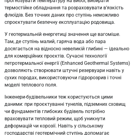
прогнозувати температуру на вибої, вибирати
термостійке обладнання та розраховувати в’язкість
флюїдів. Без точних даних про ступінь неможливо
спроєктувати безпечну експлуатацію родовища.
У геотермальній енергетиці значення ще вагоміше.
Там, де ступінь малий, гаряча вода або пара
досягається на відносно невеликій глибині — ідеально
для комерційних проєктів. Сучасні технології
петротермальної енергії (Enhanced Geothermal Systems)
дозволяють створювати штучні резервуари навіть у
сухих породах, використовуючи гідророзрив і точні
моделі теплового поля.
Інженери-будівельники теж користуються цими
даними: при проєктуванні тунелів, підземних сховищ
чи фундаментів глибоких будівель потрібно
враховувати тепловий режим, щоб уникнути
деформацій чи корозії. Навіть у сільському
господарстві геотермічний ступінь допомагає