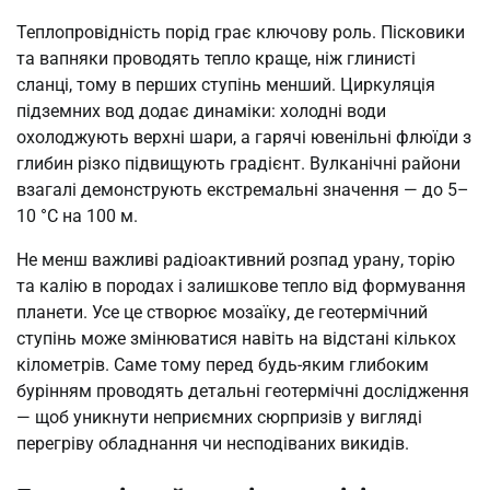
Теплопровідність порід грає ключову роль. Пісковики
та вапняки проводять тепло краще, ніж глинисті
сланці, тому в перших ступінь менший. Циркуляція
підземних вод додає динаміки: холодні води
охолоджують верхні шари, а гарячі ювенільні флюїди з
глибин різко підвищують градієнт. Вулканічні райони
взагалі демонструють екстремальні значення — до 5–
10 °C на 100 м.
Не менш важливі радіоактивний розпад урану, торію
та калію в породах і залишкове тепло від формування
планети. Усе це створює мозаїку, де геотермічний
ступінь може змінюватися навіть на відстані кількох
кілометрів. Саме тому перед будь-яким глибоким
бурінням проводять детальні геотермічні дослідження
— щоб уникнути неприємних сюрпризів у вигляді
перегріву обладнання чи несподіваних викидів.