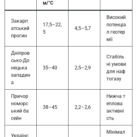
м/°C
Високий
Закарп
17,5–22,
потенціа
атський
4,5–5,7
5
л геотер
прогин
мії
Дніпров
Стабіль
сько-До
ні умови
нецька
35–40
2,5–2,9
для наф
западин
тогазу
а
Причор
Нижча т
номорс
еплова
38–45
2,2–2,6
ький ба
активні
сейн
сть
Мінімал
Українс