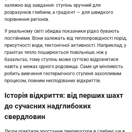
залежно від завдання: ступінь зручний для
розрахунків глибини, а градієнт — для швидкого
порівняння регіонів.
У реальному світі обидва показники рідко бувають
постійними. Вони залежать від теплопровідності порід,
присутності води, тектонічної активності. Наприклад, у
гранітах тепло поширюється повільніше, ніж у
базальтах, тому ступінь може суттєво відрізнятися
навіть у межах одного родовища. Саме ця мінливість
робить вивчення геотермічного ступеня захопливим
процесом, повним несподіваних відкриттів.
Історія відкриття: від перших шахт
до сучасних надглибоких
свердловин
Люди помітили зростання температури в глибині ще в