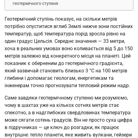
геотермічного ступеня
Геотермічний ступінь показує, на скільки метрів
потрібно опуститися вглиб Землі нижче зони постійних
температур, щоб температура порід зросла рівно на
один градус Цельсія. Середнє значення — 33 метри,
хоча в реальних умовах воно коливається від 5 до 150
метрів залежно від конкретного місця на планеті. Цей
показник є оберненим до геотермічного градієнта,
який зазвичай становить близько 3 °C на 100 метрів
глибини і допомагає геологам, енергетикам та
інженерам точно прогнозувати тепловий режим надр.
Саме завдяки геотермічному ступеню ми розуміємо,
чому в шахтах уже на кількох сотнях метрів стає
спекотно, а в надглибоких свердловинах температура
може сягати сотень градусів. Він не просто суха цифра
в підручниках — це ключ до розгадки, як працює
внутрішнє тепло планети, яке живить вулкани, гейзери