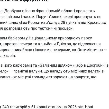
елі Довбуша в Івано-Франківській області вражають
ні вітром і часом. Поруч Урицькі скелі пропонують не
нний шлях «Гео-Карпати» з’єднує 28 пунктів від Кросна до
ня розповідають про тектонічні процеси.
вим бар’єром у Національному природному парку
, карстові печери та каньйони Дністра, де відслонення
ільщина приваблює гіпсовими печерами, як Оптимістична —
ліхтарів.
з його кар’єрами та «Залізним шляхом», або в Дрогобичі з
о» — гранітні валуни, що нагадують міфічних велетнів.
дновлення: місцеві громади створюють маршрути, що
40 територій у 51 країні станом на 2026 рік. Нові