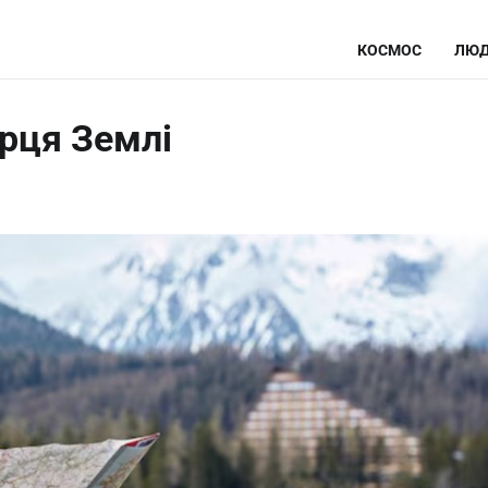
КОСМОС
ЛЮД
ерця Землі