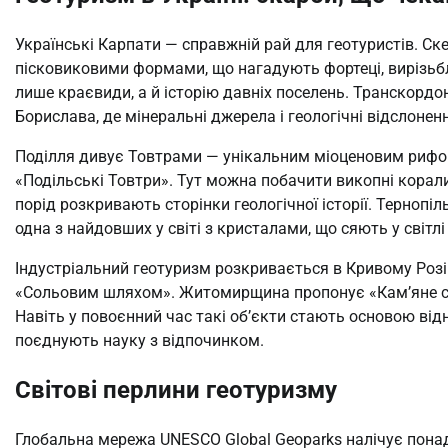
Українські Карпати — справжній рай для геотуристів. Ск
пісковиковими формами, що нагадують фортеці, вирізьбле
лише краєвиди, а й історію давніх поселень. Транскордо
Борислава, де мінеральні джерела і геологічні відслонен
Поділля дивує Товтрами — унікальним міоценовим рифо
«Подільські Товтри». Тут можна побачити викопні корали
порід розкривають сторінки геологічної історії. Терноп
одна з найдовших у світі з кристалами, що сяють у світлі 
Індустріальний геотуризм розкривається в Кривому Розі 
«Сольовим шляхом». Житомирщина пропонує «Кам’яне сел
Навіть у повоєнний час такі об’єкти стають основою ві
поєднують науку з відпочинком.
Світові перлини геотуризму
Глобальна мережа UNESCO Global Geoparks налічує понад 2