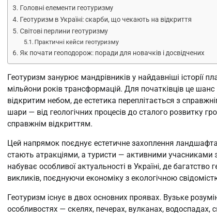
Головні елементи геотуризму
Геотуризм в Україні: скарби, що чекають на відкриття
Світові перлини геотуризму
Практичні кейси геотуризму
Як почати геоподорож: поради для новачків і досвідчених
Геотуризм занурює мандрівників у найдавніші історії пл
мільйони років трансформацій. Для початківців це шанс 
відкритим небом, де естетика переплітається з справжні
шари — від геологічних процесів до сталого розвитку гр
справжнім відкриттям.
Цей напрямок поєднує естетичне захоплення ландшафтам
стають атракціями, а туристи — активними учасниками з
набуває особливої актуальності в Україні, де багатство
викликів, поєднуючи економіку з екологічною свідоміст
Геотуризм існує в двох основних проявах. Вузьке розумі
особливостях — скелях, печерах, вулканах, водоспадах, с