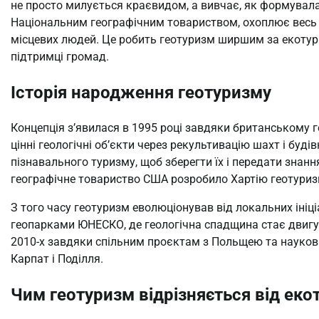
не просто милується краєвидом, а вивчає, як формувал
Національним географічним товариством, охоплює весь х
місцевих людей. Це робить геотуризм ширшим за екотуриз
підтримці громад.
Історія народження геотуризму
Концепція з’явилася в 1995 році завдяки британському г
цінні геологічні об’єкти через рекультивацію шахт і буд
пізнавального туризму, щоб зберегти їх і передати знан
географічне товариство США розробило Хартію геотуризму
З того часу геотуризм еволюціонував від локальних ініці
геопарками ЮНЕСКО, де геологічна спадщина стає двигун
2010-х завдяки спільним проєктам з Польщею та науков
Карпат і Поділля.
Чим геотуризм відрізняється від еко