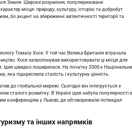
ася Земля. Широке розуміння, популяризоване
арактер місця: природу, культуру, історію та добробут
м, бо акцент на збереженні автентичності території та
еологу Томасу Хосе. У той час Велика Британія втрачала
івництво. Хосе запропонував використовувати ці місця для
ня. Ідея швидко поширилася. На початку 2000-х Національне
, яка підкреслила сталість і культурну цінність.
атив до глобальної мережі. Сьогодні він інтегрується з
ом сталого розвитку. В Україні ідея набула популярності 
им конференціям у Львові, де обговорювали потенціал
туризму та інших напрямків