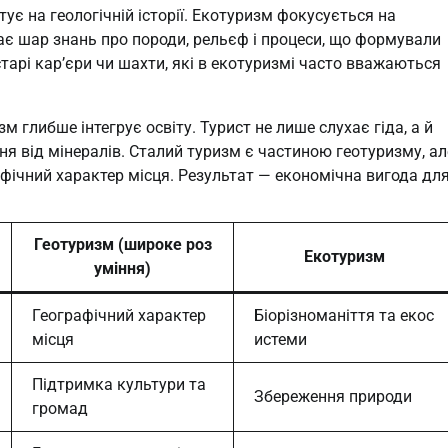
ує на геологічній історії. Екотуризм фокусується на
дає шар знань про породи, рельєф і процеси, що формували
старі кар’єри чи шахти, які в екотуризмі часто вважаються
глибше інтегрує освіту. Турист не лише слухає гіда, а й
я від мінералів. Сталий туризм є частиною геотуризму, ал
афічний характер місця. Результат — економічна вигода дл
Геотуризм (широке роз
Екотуризм
уміння)
Географічний характер
Біорізноманіття та екос
місця
истеми
Підтримка культури та
Збереження природи
громад