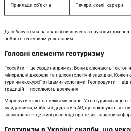
Приклади об’єктів
Печери, скелі, кар’єри
Дані базуються на аналізі визначень з наукових джерел
роблять геотуризм унікальним.
Головні елементи геотуризму
Геосайти — це серце напрямку. Вони включають тектонічн
мінеральні джерела та палеонтологічні знахідки. Кожен о
тури чи екскурсії з гідами-геологами. Геопродукти — від 
традицій — посилюють враження.
Маршрути стають стежками знань. У геотуризмі акцент н
майданчики, мобільні додатки з AR, що показують, як ви
формальна — це живі розповіді про те, як льодовики фор
Геотуризм в Україні: скарби, що чек