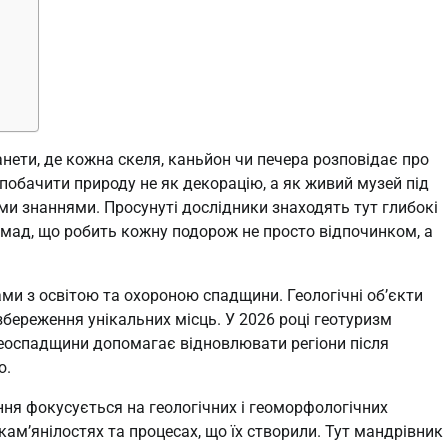
анети, де кожна скеля, каньйон чи печера розповідає про
побачити природу не як декорацію, а як живий музей під
ми знаннями. Просунуті дослідники знаходять тут глибокі
омад, що робить кожну подорож не просто відпочинком, а
и з освітою та охороною спадщини. Геологічні об’єкти
береження унікальних місць. У 2026 році геотуризм
 геоспадщини допомагає відновлювати регіони після
ю.
ння фокусується на геологічних і геоморфологічних
кам’янілостях та процесах, що їх створили. Тут мандрівник