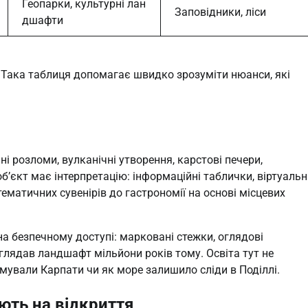
Геопарки, культурні лан
Заповідники, ліси
дшафти
. Така таблиця допомагає швидко зрозуміти нюанси, які
і розломи, вулканічні утворення, карстові печери,
б’єкт має інтерпретацію: інформаційні таблички, віртуальн
тематичних сувенірів до гастрономії на основі місцевих
а безпечному доступі: марковані стежки, оглядові
глядав ландшафт мільйони років тому. Освіта тут не
мували Карпати чи як море залишило сліди в Поділлі.
ають на відкриття