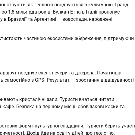
емонструють, як геологія поєднується з культурою. Гранд-
 1,8 мільярда років. Вулкан Етна в Італії пропонує
у в Бразилії та Аргентині — водоспади, народжені
истистають частиною екосистеми збереження, підтримуючи
ршрут поєднує скелі, печери та джерела. Початківці
ть самостійно з GPS. Результат — зростання відвідуваності
ривають кристалічні зали. Туристи вчаться читати
і кафе. Безпека на першому місці: обов’язкові каски та
стових форм і культурної спадщини. Туристи беруть участ
ичетності. Дохід йде на освіту дітей про геологію.