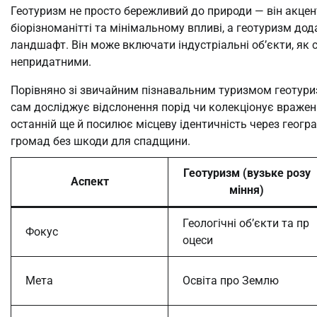
Геотуризм не просто бережливий до природи — він акцент
біорізноманітті та мінімальному впливі, а геотуризм до
ландшафт. Він може включати індустріальні об’єкти, як 
непридатними.
Порівняно зі звичайним пізнавальним туризмом геотуризм 
сам досліджує відслонення порід чи колекціонує враженн
останній ще й посилює місцеву ідентичність через геогр
громад без шкоди для спадщини.
Геотуризм (вузьке розу
Аспект
міння)
Геологічні об’єкти та пр
Фокус
оцеси
Мета
Освіта про Землю