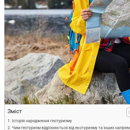
Зміст
Історія народження геотуризму
Чим геотуризм відрізняється від екотуризму та інших напрям