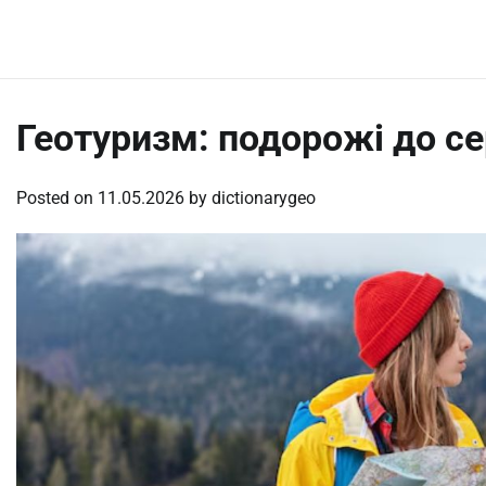
Skip
Saturday, August 8, 2026
to
content
Геотуризм: подорожі до с
Posted on
11.05.2026
by
dictionarygeo