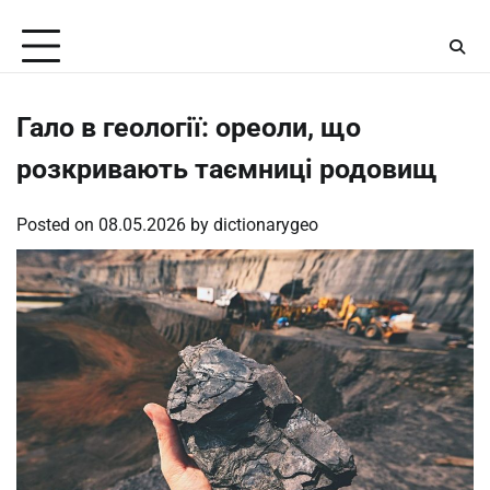
Skip
Thursday, August 6, 2026
to
content
Гало в геології: ореоли, що
розкривають таємниці родовищ
Posted on
08.05.2026
by
dictionarygeo