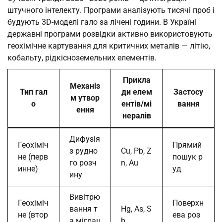
штучного інтелекту. Програми аналізують тисячі проб і
будують 3D-моделі гало за лічені години. В Україні
державні програми розвідки активно використовують
геохімічне картування для критичних металів — літію,
кобальту, рідкісноземельних елементів.
Прикла
Механіз
Тип гал
ди елем
Застосу
м утвор
о
ентів/мі
вання
ення
нералів
Дифузія
Геохіміч
Прямий
з рудно
Cu, Pb, Z
не (перв
пошук р
го розч
n, Au
инне)
уд
ину
Вивітрю
Геохіміч
Поверхн
вання т
Hg, As, S
не (втор
ева роз
а міграц
b