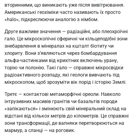
вторинними, що виникають уже після вивітрювання.
Американські геохіміки часто називають їх просто
«halo», підкреслюючи аналогію з німбом.
Друге важливе значення — радіаційні, або плеохроїчні
гало. Це мікроскопічні сферичні чи кільцеподібні зони
знебарвлення в мінералах на кшталт біотиту чи
хлориту. Вони з’являються через бомбардування
альфа-частинками від крихітних включень урану,
торію чи полонію. Такі гало — справжні мікросвідки
радіоактивного розпаду, які геологи вивчають під
мікроскопом, щоб зрозуміти вік порід і історію Землі.
Третє — контактові метаморфічні ореоли. Навколо
інтрузивних масивів гранітів чи базальтів породи
«запікаються» і змінюють свій мінеральний склад на
відстані від кількох метрів до кілометрів. Це справжні
зони трансформації, де вапняки перетворюються на
мармур, а сланці — на роговик.