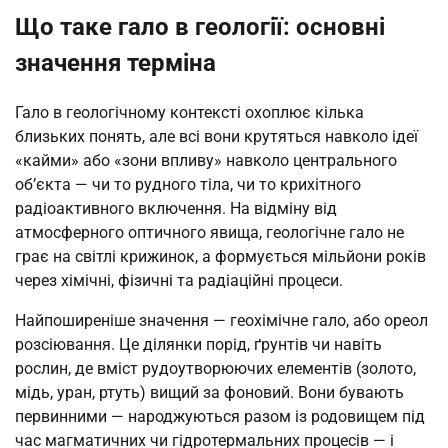
Що таке гало в геології: основні
значення терміна
Гало в геологічному контексті охоплює кілька
близьких понять, але всі вони крутяться навколо ідеї
«кайми» або «зони впливу» навколо центрального
об’єкта — чи то рудного тіла, чи то крихітного
радіоактивного включення. На відміну від
атмосферного оптичного явища, геологічне гало не
грає на світлі крижинок, а формується мільйони років
через хімічні, фізичні та радіаційні процеси.
Найпоширеніше значення — геохімічне гало, або ореол
розсіювання. Це ділянки порід, ґрунтів чи навіть
рослин, де вміст рудоутворюючих елементів (золото,
мідь, уран, ртуть) вищий за фоновий. Вони бувають
первинними — народжуються разом із родовищем під
час магматичних чи гідротермальних процесів — і