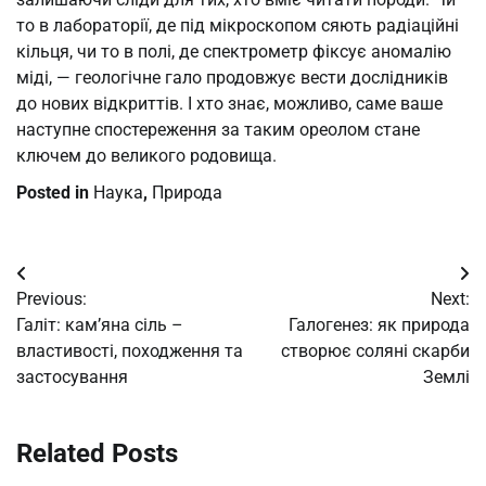
то в лабораторії, де під мікроскопом сяють радіаційні
кільця, чи то в полі, де спектрометр фіксує аномалію
міді, — геологічне гало продовжує вести дослідників
до нових відкриттів. І хто знає, можливо, саме ваше
наступне спостереження за таким ореолом стане
ключем до великого родовища.
Posted in
Наука
,
Природа
Post
Previous:
Next:
navigation
Галіт: кам’яна сіль –
Галогенез: як природа
властивості, походження та
створює соляні скарби
застосування
Землі
Related Posts