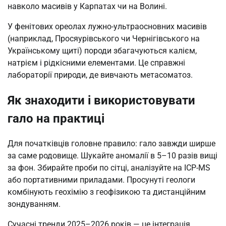
навколо масивів у Карпатах чи на Волині.
У фенітових ореолах лужно-ультраосновних масивів
(наприклад, Просяурівського чи Чернігівського на
Українському щиті) породи збагачуються калієм,
натрієм і рідкісними елементами. Це справжні
лабораторії природи, де вивчають метасоматоз.
Як знаходити і використовувати
гало на практиці
Для початківців головне правило: гало завжди ширше
за саме родовище. Шукайте аномалії в 5–10 разів вищі
за фон. Збирайте проби по сітці, аналізуйте на ICP-MS
або портативними приладами. Просунуті геологи
комбінують геохімію з геофізикою та дистанційним
зондуванням.
Сучасні тренди 2025–2026 років — це інтеграція