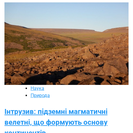
Наука
Природа
Інтрузив: підземні магматичні
велетні, що формують основу