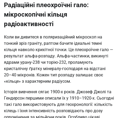
Радіаційні плеохроїчні гало:
мікроскопічні кільця
радіоактивності
Коли ви дивитеся в поляризаційний мікроскоп на
тонкий зріз граніту, раптом бачите ідеальні темні
кільця навколо крихітної точки. Це плеохроїчне гало —
результат альфа-розпаду. Альфа-частинки, викинуті
ядрами урану-238 чи торію-232, проламують
кристалічну ґратку мінералу-господаря на відстані
20–40 мікронів. Кожен тип розпаду залишає своє
«кільце» з характерним радіусом.
Історія вивчення сягає 1900-х років. Джозеф Джолі та
Гендерсон першими описали їх у 1910–1920-х. Сьогодні
такі гало використовують для геохронології: кількість
кілець і їхня інтенсивність розповідають про дозу
опромінення за мільйони років. Особливо цікаві