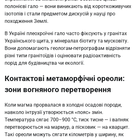
полонієві гало — вони виникають від короткоживучих
ізотопів і стали предметом дискусій у науці про
походження Землі.
В Україні плеохроїчні гало часто фіксують у гранітах
Українського щита, у мінералах біотиту та мусковіту.
Вони допомагають геологам-петрографам відрізняти
різні типи гранітоїдів і оцінювати радіоактивність
порід для будівництва чи екології.
Контактові метаморфічні ореоли:
зони вогняного перетворення
Коли магма прорвалася в холодні осадові породи,
навколо інтрузії утворюється «пояс» змін.
Температура сягає 700–900 °C, тиск тисне — і вапняк
перетворюється на мармур, а пісковик — на кварцит.
Такі ореоли можуть сягати кілометрів у ширину, як