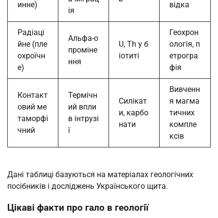
инне)
відка
ія
Радіаці
Геохрон
Альфа-о
йне (пле
U, Th у б
ологія, п
проміне
охроїчн
іотиті
етрогра
ння
е)
фія
Вивченн
Контакт
Термічн
Силікат
я магма
овий ме
ий впли
и, карбо
тичних
таморфі
в інтрузі
нати
компле
чний
ї
ксів
Дані таблиці базуються на матеріалах геологічних
посібників і досліджень Українського щита.
Цікаві факти про гало в геології