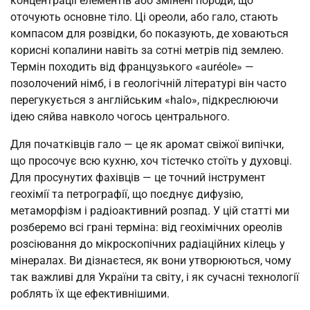
концентрації елементів або змінені породи, що
оточують основне тіло. Ці ореоли, або гало, стають
компасом для розвідки, бо показують, де ховаються
корисні копалини навіть за сотні метрів під землею.
Термін походить від французького «auréole» —
позолочений німб, і в геологічній літературі він часто
перегукується з англійським «halo», підкреслюючи
ідею сяйва навколо чогось центрального.
Для початківців гало — це як аромат свіжої випічки,
що просочує всю кухню, хоч тістечко стоїть у духовці.
Для просунутих фахівців — це точний інструмент
геохімії та петрографії, що поєднує дифузію,
метаморфізм і радіоактивний розпад. У цій статті ми
розберемо всі грані терміна: від геохімічних ореолів
розсіювання до мікроскопічних радіаційних кілець у
мінералах. Ви дізнаєтеся, як вони утворюються, чому
так важливі для України та світу, і як сучасні технології
роблять їх ще ефективнішими.