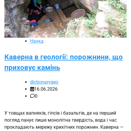
Наука
Каверна в геології: порожнини, що
приховує камінь
dictionarygeo
16.06.2026
0
У товщах вапняків, гіпсів і базальтів, де на перший
погляд панує лише монолітна твердість, вода і час
прокладають мережу крихітних порожнин. Каверна —