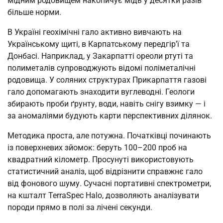
мідним родовищем накопичує мідь у десятки разів
більше норми.
В Україні геохімічні гало активно вивчають на
Українському щиті, в Карпатському передгір’ї та
Донбасі. Наприклад, у Закарпатті ореоли ртуті та
полиметалів супроводжують відомі поліметалічні
родовища. У соляних структурах Прикарпаття газові
гало допомагають знаходити вуглеводні. Геологи
збирають проби ґрунту, води, навіть снігу взимку — і
за аномаліями будують карти перспективних ділянок.
Методика проста, але потужна. Початківці починають
із поверхневих зйомок: беруть 100–200 проб на
квадратний кілометр. Просунуті використовують
статистичний аналіз, щоб відрізнити справжнє гало
від фонового шуму. Сучасні портативні спектрометри,
на кшталт TerraSpec Halo, дозволяють аналізувати
породи прямо в полі за лічені секунди.