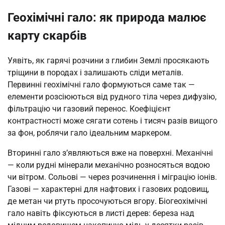
Геохімічні гало: як природа малює
карту скарбів
Уявіть, як гарячі розчини з глибин Землі просякають
тріщини в породах і залишають сліди металів.
Первинні геохімічні гало формуються саме так —
елементи розсіюються від рудного тіла через дифузію,
фільтрацію чи газовий перенос. Коефіцієнт
контрастності може сягати сотень і тисяч разів вищого
за фон, роблячи гало ідеальним маркером.
Вторинні гало з’являються вже на поверхні. Механічні
— коли рудні мінерали механічно розносяться водою
чи вітром. Сольові — через розчинення і міграцію іонів.
Газові — характерні для нафтових і газових родовищ,
де метан чи ртуть просочуються вгору. Біогеохімічні
гало навіть фіксуються в листі дерев: береза над