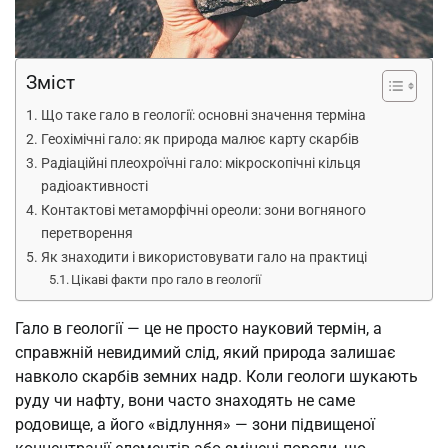
Зміст
Що таке гало в геології: основні значення терміна
Геохімічні гало: як природа малює карту скарбів
Радіаційні плеохроїчні гало: мікроскопічні кільця
радіоактивності
Контактові метаморфічні ореоли: зони вогняного
перетворення
Як знаходити і використовувати гало на практиці
Цікаві факти про гало в геології
Гало в геології — це не просто науковий термін, а
справжній невидимий слід, який природа залишає
навколо скарбів земних надр. Коли геологи шукають
руду чи нафту, вони часто знаходять не саме
родовище, а його «відлуння» — зони підвищеної