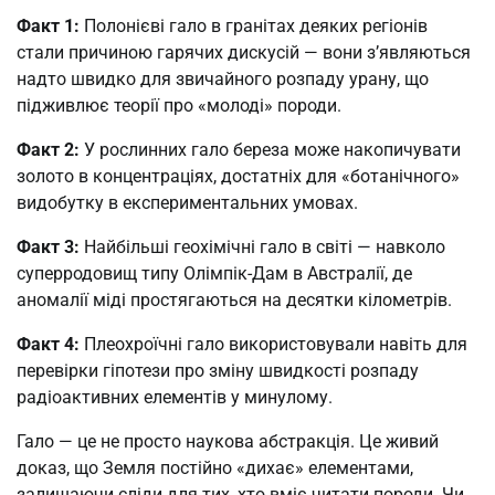
Факт 1:
Полонієві гало в гранітах деяких регіонів
стали причиною гарячих дискусій — вони з’являються
надто швидко для звичайного розпаду урану, що
підживлює теорії про «молоді» породи.
Факт 2:
У рослинних гало береза може накопичувати
золото в концентраціях, достатніх для «ботанічного»
видобутку в експериментальних умовах.
Факт 3:
Найбільші геохімічні гало в світі — навколо
суперродовищ типу Олімпік-Дам в Австралії, де
аномалії міді простягаються на десятки кілометрів.
Факт 4:
Плеохроїчні гало використовували навіть для
перевірки гіпотези про зміну швидкості розпаду
радіоактивних елементів у минулому.
Гало — це не просто наукова абстракція. Це живий
доказ, що Земля постійно «дихає» елементами,
залишаючи сліди для тих, хто вміє читати породи. Чи