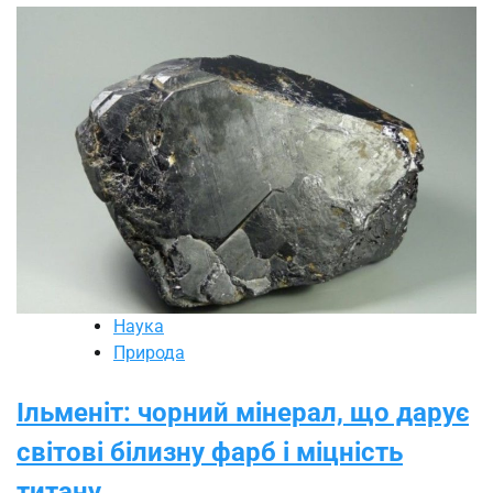
Наука
Природа
Ільменіт: чорний мінерал, що дарує
світові білизну фарб і міцність
титану