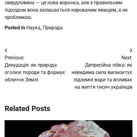
свердловина — це нова воронка, але з правильним
підходом вона залишається керованим явищем, а не
проблемою.
Posted in
Наука
,
Природа
Post
Previous:
Next:
navigation
Денудація: як природа
Депресійна лійка: як
оголює породи та формує
невидима сила висмоктує
обличчя Землі
підземні води та впливає
на життя тисяч українців
Related Posts