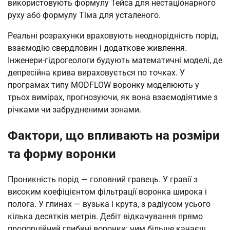
використовують формулу Тейса для нестаціонарного
руху або формулу Тіма для усталеного.
Реальні розрахунки враховують неоднорідність порід,
взаємодію свердловин і додаткове живлення.
Інженери-гідрогеологи будують математичні моделі, де
депресійна крива вираховується по точках. У
програмах типу MODFLOW воронку моделюють у
трьох вимірах, прогнозуючи, як вона взаємодіятиме з
річками чи забрудненими зонами.
Фактори, що впливають на розміри
та форму воронки
Проникність порід — головний гравець. У гравії з
високим коефіцієнтом фільтрації воронка широка і
полога. У глинах — вузька і крута, з радіусом усього
кілька десятків метрів. Дебіт відкачування прямо
пропорційний глибині воронки: чим більше качаєш,