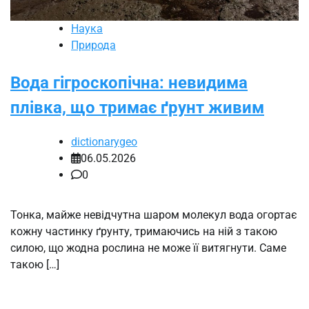
Наука
Природа
Вода гігроскопічна: невидима
плівка, що тримає ґрунт живим
dictionarygeo
06.05.2026
0
Тонка, майже невідчутна шаром молекул вода огортає
кожну частинку ґрунту, тримаючись на ній з такою
силою, що жодна рослина не може її витягнути. Саме
такою […]