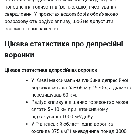
поповнення горизонтів (реінжекцію) і чергування
свердловин. У проєктах водозаборів обов’язково
розраховують радіус впливу, щоб не допустити
взаємного виснаження.
Цікава статистика про депресійні
воронки
Цікава статистика депресійних воронок
У Києві максимальна глибина депресійної
воронки сягала 65–68 м у 1970-х, а діаметр
перевищував 60 км.
Радіус впливу в піщаних горизонтах може
сягати 5–10 км при інтенсивному
відкачуванні 1000 м³/добу.
У Рівненській області одна воронка
охопила 375 км² і зневоднила понад 3000