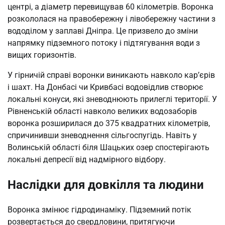
центрі, а діаметр перевищував 60 кілометрів. Воронка
розкололася на правобережну і лівобережну частини з
вододілом у заплаві Дніпра. Це призвело до зміни
напрямку підземного потоку і підтягування води з
вищих горизонтів.
У гірничій справі воронки виникають навколо кар’єрів
і шахт. На Донбасі чи Кривбасі водовідлив створює
локальні конуси, які зневоднюють прилеглі території. У
Рівненській області навколо великих водозаборів
воронка розширилася до 375 квадратних кілометрів,
спричинивши зневоднення сільгоспугідь. Навіть у
Волинській області біля Шацьких озер спостерігають
локальні депресії від надмірного відбору.
Наслідки для довкілля та людини
Воронка змінює гідродинаміку. Підземний потік
розвертається до свердловини, притягуючи