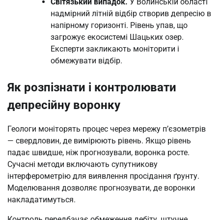
Світязький випадок.
У Волинській області
надмірний літній відбір створив депресію в
напірному горизонті. Рівень упав, що
загрожує екосистемі Шацьких озер.
Експерти закликають моніторити і
обмежувати відбір.
Як розпізнати і контролювати
депресійну воронку
Геологи моніторять процес через мережу п’єзометрів
— свердловин, де вимірюють рівень. Якщо рівень
падає швидше, ніж прогнозували, воронка росте.
Сучасні методи включають супутникову
інтерферометрію для виявлення просідання ґрунту.
Моделювання дозволяє прогнозувати, де воронки
накладатимуться.
Контроль передбачає обмеження дебіту, штучне