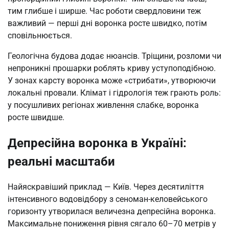
тим глибше і ширше. Час роботи свердловини теж
важливий — перші дні воронка росте швидко, потім
сповільнюється.
Геологічна будова додає нюансів. Тріщини, розломи чи
непроникні прошарки роблять криву уступоподібною.
У зонах карсту воронка може «стрибати», утворюючи
локальні провали. Клімат і гідрологія теж грають роль:
у посушливих регіонах живлення слабке, воронка
росте швидше.
Депресійна воронка в Україні:
реальні масштаби
Найяскравіший приклад — Київ. Через десятиліття
інтенсивного водовідбору з сеноман-келовейського
горизонту утворилася величезна депресійна воронка.
Максимальне пониження рівня сягало 60–70 метрів у