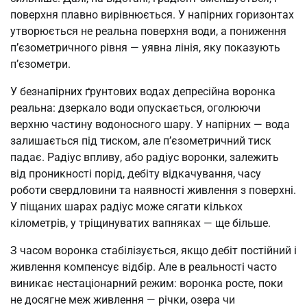
поверхня плавно вирівнюється. У напірних горизонтах
утворюється не реальна поверхня води, а пониження
п’єзометричного рівня — уявна лінія, яку показують
п’єзометри.
У безнапірних ґрунтових водах депресійна воронка
реальна: дзеркало води опускається, оголюючи
верхню частину водоносного шару. У напірних — вода
залишається під тиском, але п’єзометричний тиск
падає. Радіус впливу, або радіус воронки, залежить
від проникності порід, дебіту відкачування, часу
роботи свердловини та наявності живлення з поверхні.
У піщаних шарах радіус може сягати кількох
кілометрів, у тріщинуватих вапняках — ще більше.
З часом воронка стабілізується, якщо дебіт постійний і
живлення компенсує відбір. Але в реальності часто
виникає нестаціонарний режим: воронка росте, поки
не досягне меж живлення — річки, озера чи