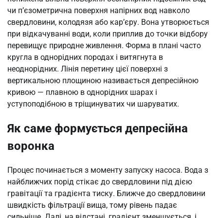
чи п’єзометрична поверхня напірних вод навколо
свердловини, колодязя або кар’єру. Вона утворюється
при відкачуванні води, коли приплив до точки відбору
перевищує природне живлення. Форма в плані часто
кругла в однорідних породах і витягнута в
неоднорідних. Лінія перетину цієї поверхні з
вертикальною площиною називається депресійною
кривою — плавною в однорідних шарах і
уступоподібною в тріщинуватих чи шаруватих.
Як саме формується депресійна
воронка
Процес починається з моменту запуску насоса. Вода з
найближчих порід стікає до свердловини під дією
гравітації та градієнта тиску. Ближче до свердловини
швидкість фільтрації вища, тому рівень падає
сильніше. Далі, на відстані, градієнт зменшується, і