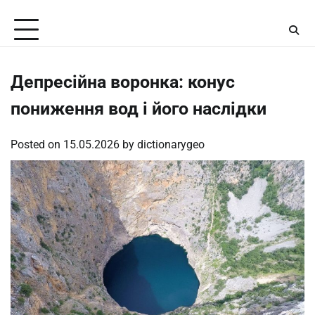
Skip
Friday, August 7, 2026
to
content
Депресійна воронка: конус
пониження вод і його наслідки
Posted on
15.05.2026
by
dictionarygeo