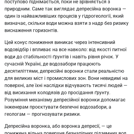
поступово піднімається, поки не зрівняється з
природним. Саме так виглядає депресійна воронка —
один із найважливіших процесів у гідрогеології, який
визначає, скільки води можна взяти з надр без ризику
виснаження горизонтів.
Цей конус пониження виникає через інтенсивний
водовідбір і впливає на все навколо: від якості питної
води до стабільності ґрунтів і навіть рівня річок. У
сучасній Україні, де водозабори працюють
десятиліттями, депресійні воронки стали реальністю
для великих міст і промислових зон. Вони невидимі на
поверхні, але їхні наслідки відчувають тисячі людей —
від висихання колодязів до просідання ґрунту.
Розуміння механізму депресійної воронки допомагає
інженерам проєктувати безпечні водозабори, а
геологам — прогнозувати ризики.
Депресійна воронка, або воронка депресії, — це
понижена вільна поверхня безнапірних підземних вод