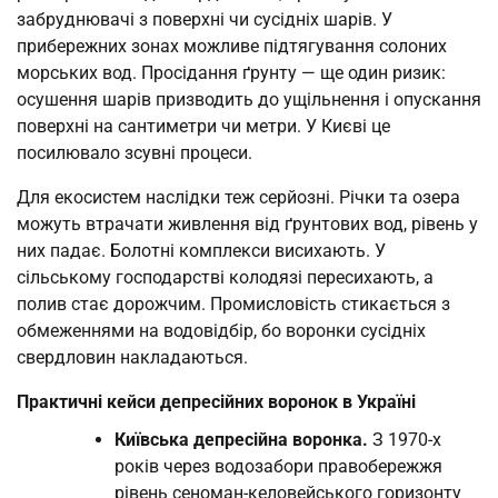
забруднювачі з поверхні чи сусідніх шарів. У
прибережних зонах можливе підтягування солоних
морських вод. Просідання ґрунту — ще один ризик:
осушення шарів призводить до ущільнення і опускання
поверхні на сантиметри чи метри. У Києві це
посилювало зсувні процеси.
Для екосистем наслідки теж серйозні. Річки та озера
можуть втрачати живлення від ґрунтових вод, рівень у
них падає. Болотні комплекси висихають. У
сільському господарстві колодязі пересихають, а
полив стає дорожчим. Промисловість стикається з
обмеженнями на водовідбір, бо воронки сусідніх
свердловин накладаються.
Практичні кейси депресійних воронок в Україні
Київська депресійна воронка.
З 1970-х
років через водозабори правобережжя
рівень сеноман-келовейського горизонту