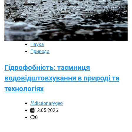
Наука
Природа
Гідрофобність: таємниця
водовідштовхування в природі та
технологіях
dictionarygeo
12.05.2026
0