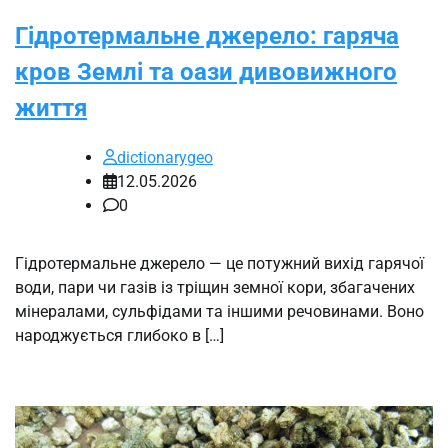
Гідротермальне джерело: гаряча
кров Землі та оази дивовижного
життя
dictionarygeo
12.05.2026
0
Гідротермальне джерело — це потужний вихід гарячої
води, пари чи газів із тріщин земної кори, збагачених
мінералами, сульфідами та іншими речовинами. Воно
народжується глибоко в […]