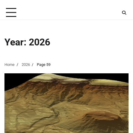
Skip
Thursday, August 6, 2026
to
content
Year:
2026
Home
2026
Page 59