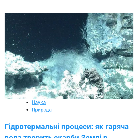
Наука
Природа
Гідротермальні процеси: як гаряча
вода творить скарби Землі в