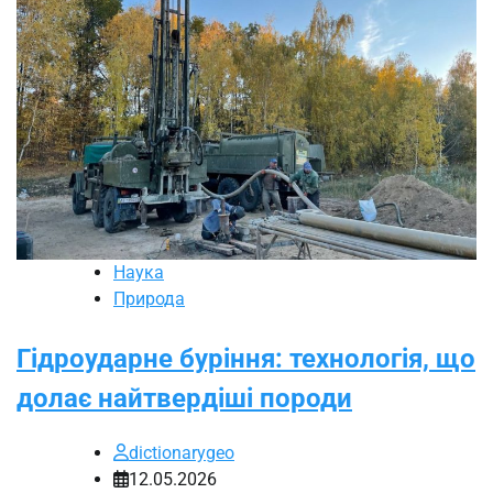
Наука
Природа
Гідроударне буріння: технологія, що
долає найтвердіші породи
dictionarygeo
12.05.2026