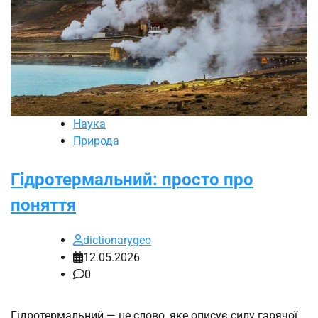
Наука
Природа
Гідротермальний: просто про
поняття
dictionarygeo
12.05.2026
0
Гідротермальний — це слово, яке описує силу гарячої