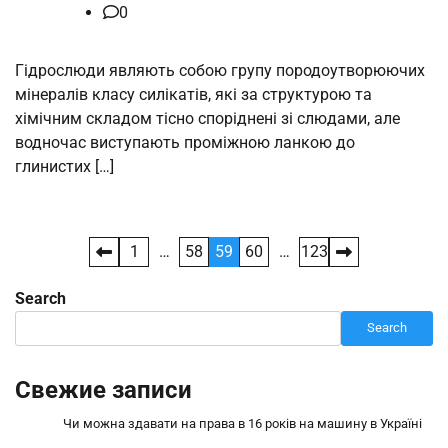
0
Гідрослюди являють собою групу породоутворюючих
мінералів класу силікатів, які за структурою та
хімічним складом тісно споріднені зі слюдами, але
водночас виступають проміжною ланкою до
глинистих […]
Posts
1
…
58
59
60
…
123
pagination
Search
Search
Свежие записи
Чи можна здавати на права в 16 років на машину в Україні