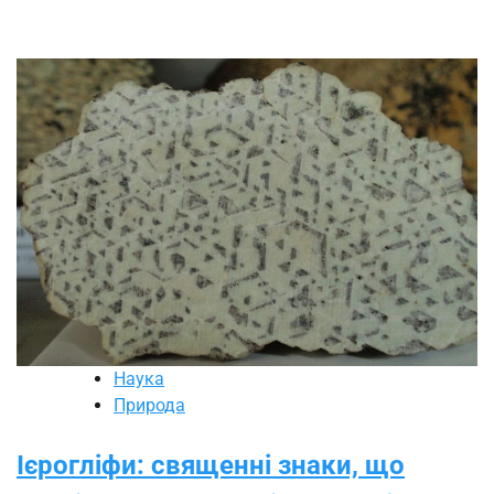
Наука
Природа
Ієрогліфи: священні знаки, що