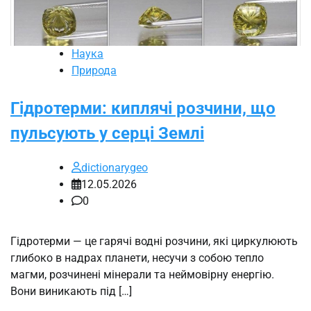
Наука
Природа
Гідротерми: киплячі розчини, що
пульсують у серці Землі
dictionarygeo
12.05.2026
0
Гідротерми — це гарячі водні розчини, які циркулюють
глибоко в надрах планети, несучи з собою тепло
магми, розчинені мінерали та неймовірну енергію.
Вони виникають під […]