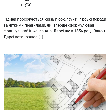
0
Рідини просочуються крізь пісок, ґрунт і гірські породи
за чіткими правилами, які вперше сформулював
французький інженер Анрі Дарсі ще в 1856 році. Закон
Дарсі встановлює […]