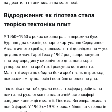
на десятиліття опинилася на маргінесі.
Відродження: як гіпотеза стала
теорією тектоніки плит
У 1950–1960-х роках океанографія пережила бум.
Буріння дна океанів, сонарне картування Серединно-
Атлантичного хребта, палеомагнітні дослідження — усе
це дало ключ. Гаррі Гесс у 1962 році запропонував
гіпотезу спредингу океанічного дна: нова кора
утворюється на хребтах і розсуває континенти.
Магнітні смуги по обидва боки хребтів, як штрих-код,
показали зміну полюсів і постійне оновлення дна.
Тектоніка плит об’єднала все: літосфера розбита на
плити, які рухаються на пластичній астеносфері
завдяки конвекції в мантії. Гіпотеза Вегенера ожила в
новій формі. У 1960-х–1970-х роках більшість геологів