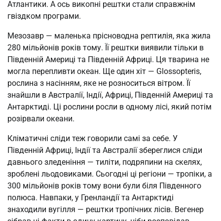
Атлантики. А ось викопні рештки стали справжнім
гвіздком програми.
Мезозавр — маленька прісноводна рептилія, яка жила
280 мільйонів років тому. Її рештки виявили тільки в
Південній Америці та Південній Африці. Ця тварина не
могла перепливти океан. Ще один хіт — Glossopteris,
рослина з насінням, яке не розноситься вітром. Її
знайшли в Австралії, Індії, Африці, Південній Америці та
Антарктиді. Ці рослини росли в одному лісі, який потім
розірвали океани.
Кліматичні сліди теж говорили самі за себе. У
Південній Африці, Індії та Австралії збереглися сліди
давнього зледеніння — тиліти, подряпини на скелях,
зроблені льодовиками. Сьогодні ці регіони — тропіки, а
300 мільйонів років тому вони були біля Південного
полюса. Навпаки, у Гренландії та Антарктиді
знаходили вугілля — рештки тропічних лісів. Вегенер