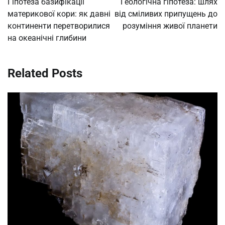
Гіпотеза базифікації
Геологічна гіпотеза: шлях
материкової кори: як давні
від сміливих припущень до
континенти перетворилися
розуміння живої планети
на океанічні глибини
Related Posts