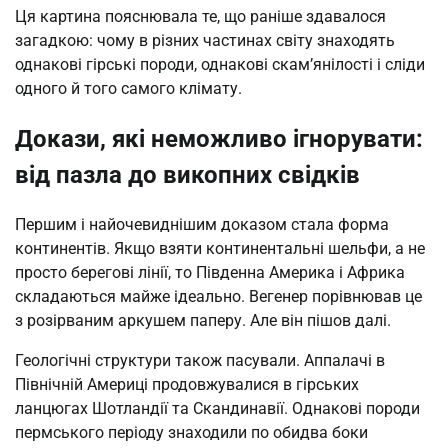
Ця картина пояснювала те, що раніше здавалося
загадкою: чому в різних частинах світу знаходять
однакові гірські породи, однакові скам’янілості і сліди
одного й того самого клімату.
Докази, які неможливо ігнорувати:
від пазла до викопних свідків
Першим і найочевиднішим доказом стала форма
континентів. Якщо взяти континентальні шельфи, а не
просто берегові лінії, то Південна Америка і Африка
складаються майже ідеально. Вегенер порівнював це
з розірваним аркушем паперу. Але він пішов далі.
Геологічні структури також пасували. Аппалачі в
Північній Америці продовжувалися в гірських
ланцюгах Шотландії та Скандинавії. Однакові породи
пермського періоду знаходили по обидва боки