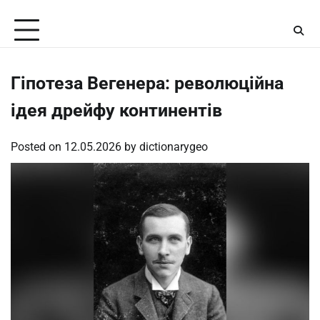
Skip
Friday, August 7, 2026
to
content
Гіпотеза Вегенера: революційна
ідея дрейфу континентів
Posted on
12.05.2026
by
dictionarygeo