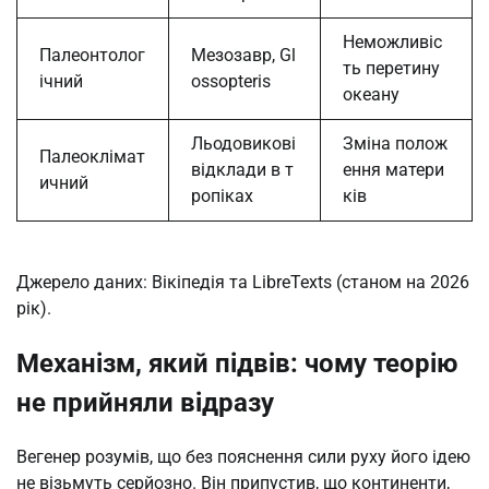
Неможливіс
Палеонтолог
Мезозавр, Gl
ть перетину
ічний
ossopteris
океану
Льодовикові
Зміна полож
Палеоклімат
відклади в т
ення матери
ичний
ропіках
ків
Джерело даних: Вікіпедія та LibreTexts (станом на 2026
рік).
Механізм, який підвів: чому теорію
не прийняли відразу
Вегенер розумів, що без пояснення сили руху його ідею
не візьмуть серйозно. Він припустив, що континенти,