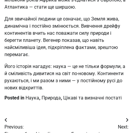
Атлантика — стати ще ширшою.
Для звичайної людини це означає, що Земля жива,
динамічна і постійно змінюється. Вивчення дрейфу
континентів вчить нас поважати силу природи і
берегти планету. Вегенер показав, що навіть
найсміливіша ідея, підкріплена фактами, зрештою
перемагає.
Його історія нагадує: наука — це не тільки формули, а
й сміливість дивитися на світ по-новому. Континенти
рухаються, і ми разом з ними — у постійному русі до
нових відкриттів.
Posted in
Наука
,
Природа
,
Цікаві та визначні постаті
Post
Previous:
Next:
navigation