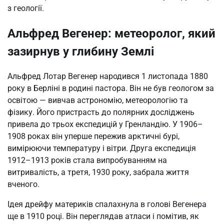
з геології.
Альфред Вегенер: метеоролог, який
зазирнув у глибину Землі
Альфред Лотар Вегенер народився 1 листопада 1880
року в Берліні в родині пастора. Він не був геологом за
освітою — вивчав астрономію, метеорологію та
фізику. Його пристрасть до полярних досліджень
привела до трьох експедицій у Гренландію. У 1906–
1908 роках він уперше пережив арктичні бурі,
вимірюючи температуру і вітри. Друга експедиція
1912–1913 років стала випробуванням на
витривалість, а третя, 1930 року, забрала життя
вченого.
Ідея дрейфу материків спалахнула в голові Вегенера
ще в 1910 році. Він переглядав атласи і помітив, як