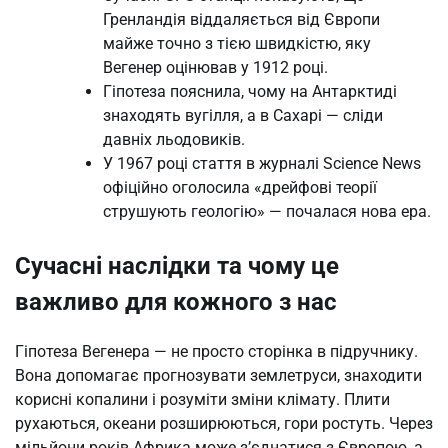
Гренландія віддаляється від Європи
майже точно з тією швидкістю, яку
Вегенер оцінював у 1912 році.
Гіпотеза пояснила, чому на Антарктиді
знаходять вугілля, а в Сахарі — сліди
давніх льодовиків.
У 1967 році стаття в журналі Science News
офіційно оголосила «дрейфові теорії
струшують геологію» — почалася нова ера.
Сучасні наслідки та чому це
важливо для кожного з нас
Гіпотеза Вегенера — не просто сторінка в підручнику.
Вона допомагає прогнозувати землетруси, знаходити
корисні копалини і розуміти зміни клімату. Плити
рухаються, океани розширюються, гори ростуть. Через
мільйони років Африка може з’єднатися з Європою, а