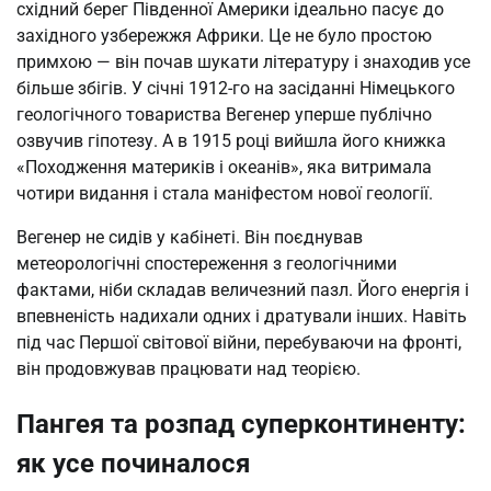
східний берег Південної Америки ідеально пасує до
західного узбережжя Африки. Це не було простою
примхою — він почав шукати літературу і знаходив усе
більше збігів. У січні 1912-го на засіданні Німецького
геологічного товариства Вегенер уперше публічно
озвучив гіпотезу. А в 1915 році вийшла його книжка
«Походження материків і океанів», яка витримала
чотири видання і стала маніфестом нової геології.
Вегенер не сидів у кабінеті. Він поєднував
метеорологічні спостереження з геологічними
фактами, ніби складав величезний пазл. Його енергія і
впевненість надихали одних і дратували інших. Навіть
під час Першої світової війни, перебуваючи на фронті,
він продовжував працювати над теорією.
Пангея та розпад суперконтиненту:
як усе починалося