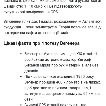
визнала її. Сьогодні ми знаємо, що плити рухаються зі
швидкістю 1–10 см/рік, і це підтверджують
супутникові вимірювання GPS.
Зіткнення плит дає Гімалаї, розходження — Атлантику,
субдукція — зони землетрусів. Теорія пояснює все: від
походження нафти до еволюції видів.
Цікаві факти про гіпотезу Вегенера
Вегенер не був першим: ще в XIX столітті
російський астроном-аматор Євграф
Биханов мріяв про рух материків, але без
доказів.
Під час останньої експедиції 1930 року
Вегенер пройшов 400 кілометрів на лижах,
щоб доставити припаси товаришам, і
загинув від серцевого нападу за 66 км від
бази.
Сучасні GPS-станції показують, що