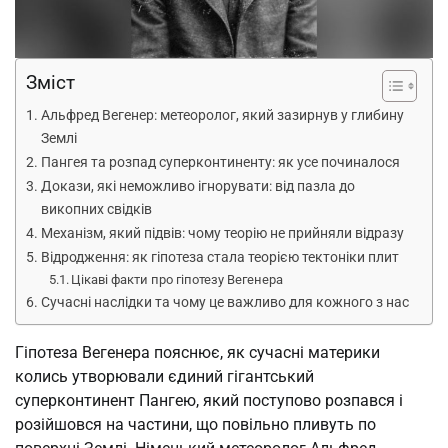
Зміст
Альфред Вегенер: метеоролог, який зазирнув у глибину
Землі
Пангея та розпад суперконтиненту: як усе починалося
Докази, які неможливо ігнорувати: від пазла до
викопних свідків
Механізм, який підвів: чому теорію не прийняли відразу
Відродження: як гіпотеза стала теорією тектоніки плит
Цікаві факти про гіпотезу Вегенера
Сучасні наслідки та чому це важливо для кожного з нас
Гіпотеза Вегенера пояснює, як сучасні материки
колись утворювали єдиний гігантський
суперконтинент Пангею, який поступово розпався і
розійшовся на частини, що повільно пливуть по