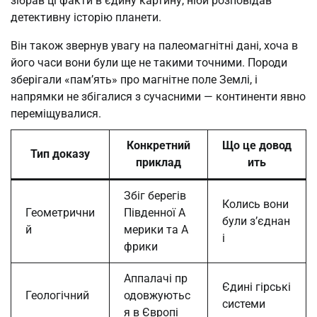
зібрав ці факти в єдину картину, ніби розповідав
детективну історію планети.
Він також звернув увагу на палеомагнітні дані, хоча в
його часи вони були ще не такими точними. Породи
зберігали «пам’ять» про магнітне поле Землі, і
напрямки не збігалися з сучасними — континенти явно
переміщувалися.
Конкретний
Що це довод
Тип доказу
приклад
ить
Збіг берегів
Колись вони
Геометрични
Південної А
були з’єднан
й
мерики та А
і
фрики
Аппалачі пр
Єдині гірські
Геологічний
одовжуютьс
системи
я в Європі