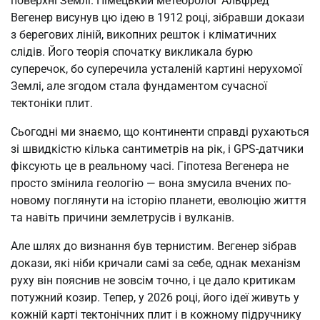
поверхні Землі. Німецький метеоролог Альфред
Вегенер висунув цю ідею в 1912 році, зібравши докази
з берегових ліній, викопних решток і кліматичних
слідів. Його теорія спочатку викликала бурю
суперечок, бо суперечила усталеній картині нерухомої
Землі, але згодом стала фундаментом сучасної
тектоніки плит.
Сьогодні ми знаємо, що континенти справді рухаються
зі швидкістю кілька сантиметрів на рік, і GPS-датчики
фіксують це в реальному часі. Гіпотеза Вегенера не
просто змінила геологію — вона змусила вчених по-
новому поглянути на історію планети, еволюцію життя
та навіть причини землетрусів і вулканів.
Але шлях до визнання був тернистим. Вегенер зібрав
докази, які ніби кричали самі за себе, однак механізм
руху він пояснив не зовсім точно, і це дало критикам
потужний козир. Тепер, у 2026 році, його ідеї живуть у
кожній карті тектонічних плит і в кожному підручнику