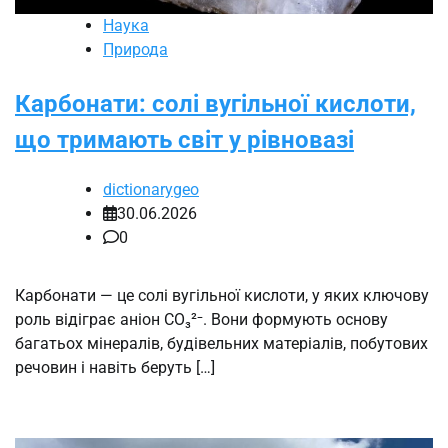
Наука
Природа
Карбонати: солі вугільної кислоти,
що тримають світ у рівновазі
dictionarygeo
30.06.2026
0
Карбонати — це солі вугільної кислоти, у яких ключову
роль відіграє аніон CO₃²⁻. Вони формують основу
багатьох мінералів, будівельних матеріалів, побутових
речовин і навіть беруть […]