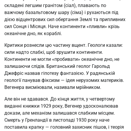
складені легшим гранітом (сіал), плавають по
важчому базальтовому шару (сіма) і рухаються під
дією відцентрових сил обертання Землі та припливних
сил Сонця і Місяця. Наче континенти «пливли» крізь
океанічне дно, як кораблі.
Критики рознесли цю частину вщент. Геологи казали:
сили надто слабкі, щоб зрушити континенти.
Континенти не могли «пробивати» океанічне дно, не
залишаючи слідів. Британський геолог Гарольд
Джефріс назвав гіпотезу фантазією. У радянській
геології панував фіксизм — ідея нерухомих материків.
Вегенера висміювали, називали мрійником.
Але він не здавався. До кінця життя, у четвертому
виданні книжки 1929 року, Вегенер удосконалював
докази, але механізм залишався слабким місцем.
Смерть у Гренландії в листопаді 1930 року наче
поставила крапку — головний захисник пішов, і теорія