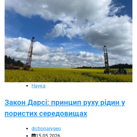
Наука
Закон Дарсі: принцип руху рідин у
пористих середовищах
dictionarygeo
15.05.2026