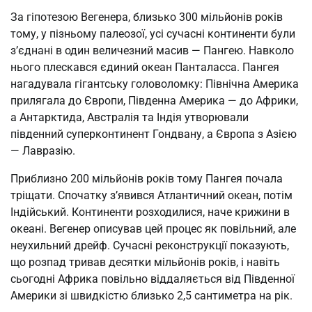
За гіпотезою Вегенера, близько 300 мільйонів років
тому, у пізньому палеозої, усі сучасні континенти були
з’єднані в один величезний масив — Пангею. Навколо
нього плескався єдиний океан Панталасса. Пангея
нагадувала гігантську головоломку: Північна Америка
прилягала до Європи, Південна Америка — до Африки,
а Антарктида, Австралія та Індія утворювали
південний суперконтинент Гондвану, а Європа з Азією
— Лавразію.
Приблизно 200 мільйонів років тому Пангея почала
тріщати. Спочатку з’явився Атлантичний океан, потім
Індійський. Континенти розходилися, наче крижини в
океані. Вегенер описував цей процес як повільний, але
неухильний дрейф. Сучасні реконструкції показують,
що розпад тривав десятки мільйонів років, і навіть
сьогодні Африка повільно віддаляється від Південної
Америки зі швидкістю близько 2,5 сантиметра на рік.