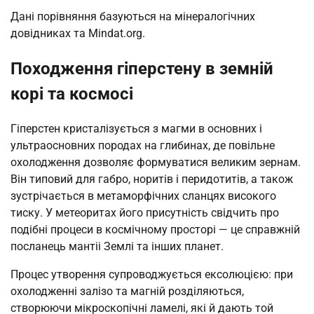
Дані порівняння базуються на мінералогічних
довідниках та Mindat.org.
Походження гіперстену в земній
корі та космосі
Гіперстен кристалізується з магми в основних і
ультраосновних породах на глибинах, де повільне
охолодження дозволяє формуватися великим зернам.
Він типовий для габро, норитів і перидотитів, а також
зустрічається в метаморфічних сланцях високого
тиску. У метеоритах його присутність свідчить про
подібні процеси в космічному просторі — це справжній
посланець мантіі Землі та інших планет.
Процес утворення супроводжується ексолюцією: при
охолодженні залізо та магній розділяються,
створюючи мікроскопічні ламелі, які й дають той