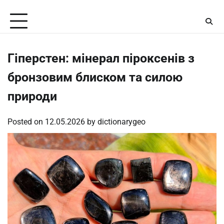
Skip
Saturday, August 8, 2026
to
content
Гіперстен: мінерал піроксенів з
бронзовим блиском та силою
природи
Posted on
12.05.2026
by
dictionarygeo