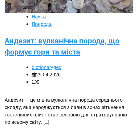
Наука
Природа
Андезит: вулканічна порода, що
формує гори та міста
dictionarygeo
29.04.2026
0
Андезит — це міцна вулканічна порода середнього
складу, яка народжується з лави в зонах зіткнення
тектонічних плит і стає основою для стратовулканів
по всьому світу. […]