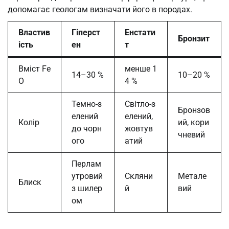
допомагає геологам визначати його в породах.
Властив
Гіперст
Енстати
Бронзит
ість
ен
т
Вміст Fe
менше 1
14–30 %
10–20 %
O
4 %
Темно-з
Світло-з
Бронзов
елений
елений,
Колір
ий, кори
до чорн
жовтув
чневий
ого
атий
Перлам
утровий
Скляни
Метале
Блиск
з шилер
й
вий
ом