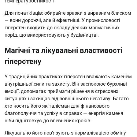
температуростійкості.
Для початківців: обирайте зразки з виразним блиском
— вони дорожчі, але й ефектніші. У промисловості
гіперстен входить до складу деяких магматичних
порід, що використовують у будівництві.
Магічні та лікувальні властивості
гіперстену
У традиційних практиках гіперстен вважають каменем
внутрішньої сили та захисту. Він заспокоює бурхливі
емоції, допомагає приймати рішення в стресових
ситуаціях і захищає від зовнішнього негативу. Багато
хто носить його як талісман для фінансового
благополуччя та успіху в справах — енергія каменя
ніби підштовхує до впевнених кроків.
Лікувально його пов’язують з нормалізацією обміну