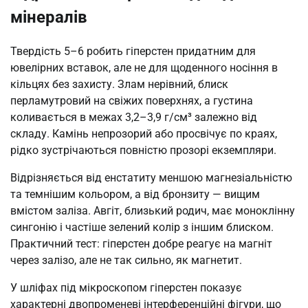
мінералів
Твердість 5–6 робить гіперстен придатним для
ювелірних вставок, але не для щоденного носіння в
кільцях без захисту. Злам нерівний, блиск
перламутровий на свіжих поверхнях, а густина
коливається в межах 3,2–3,9 г/см³ залежно від
складу. Камінь непрозорий або просвічує по краях,
рідко зустрічаються повністю прозорі екземпляри.
Відрізняється від енстатиту меншою магнезіальністю
та темнішим кольором, а від бронзиту — вищим
вмістом заліза. Авгіт, близький родич, має моноклінну
сингонію і частіше зелений колір з іншим блиском.
Практичний тест: гіперстен добре реагує на магніт
через залізо, але не так сильно, як магнетит.
У шліфах під мікроскопом гіперстен показує
характерні двопроменеві інтерференційні фігури, що