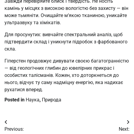
Завжди перевіряйте блиск і твердість. Не носіть
камінь у місцях з високою вологістю без захисту — він
може тьмяніти. Очищайте м’якою тканиною, уникайте
ультразвуку та хімікатів.
Для просунутих: вивчайте спектральний аналіз, щоб
підтвердити склад і уникнути підробок з фарбованого
скла.
Гіперстен продовжує дивувати своєю багатогранністю
— від геологічних глибин до ювелірних прикрас і
особистих талісманів. Кожен, хто доторкнеться до
нього, відчує ту саму надміцну енергію, яка надихає
рухатися вперед.
Posted in
Наука
,
Природа
Post
Previous:
Next: