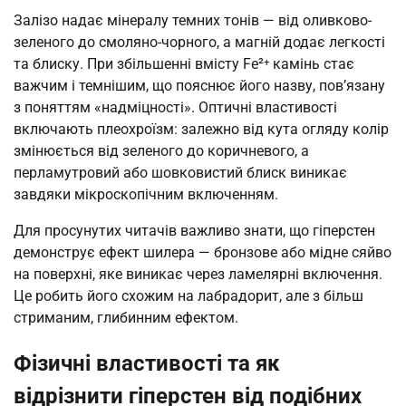
Залізо надає мінералу темних тонів — від оливково-
зеленого до смоляно-чорного, а магній додає легкості
та блиску. При збільшенні вмісту Fe²⁺ камінь стає
важчим і темнішим, що пояснює його назву, пов’язану
з поняттям «надміцності». Оптичні властивості
включають плеохроїзм: залежно від кута огляду колір
змінюється від зеленого до коричневого, а
перламутровий або шовковистий блиск виникає
завдяки мікроскопічним включенням.
Для просунутих читачів важливо знати, що гіперстен
демонструє ефект шилера — бронзове або мідне сяйво
на поверхні, яке виникає через ламелярні включення.
Це робить його схожим на лабрадорит, але з більш
стриманим, глибинним ефектом.
Фізичні властивості та як
відрізнити гіперстен від подібних