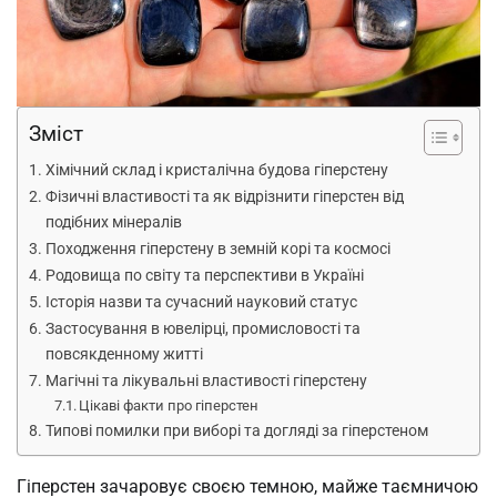
Зміст
Хімічний склад і кристалічна будова гіперстену
Фізичні властивості та як відрізнити гіперстен від
подібних мінералів
Походження гіперстену в земній корі та космосі
Родовища по світу та перспективи в Україні
Історія назви та сучасний науковий статус
Застосування в ювелірці, промисловості та
повсякденному житті
Магічні та лікувальні властивості гіперстену
Цікаві факти про гіперстен
Типові помилки при виборі та догляді за гіперстеном
Гіперстен зачаровує своєю темною, майже таємничою