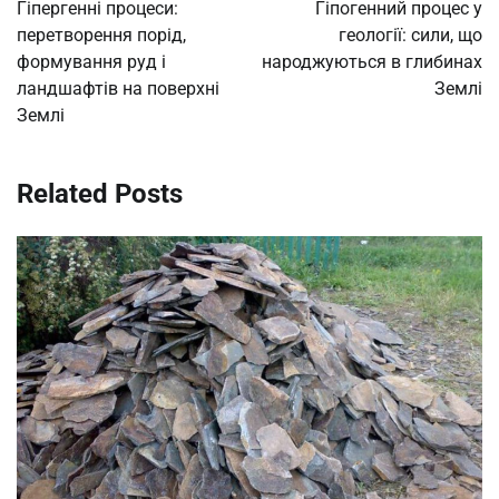
navigation
Гіпергенні процеси:
Гіпогенний процес у
перетворення порід,
геології: сили, що
формування руд і
народжуються в глибинах
ландшафтів на поверхні
Землі
Землі
Related Posts