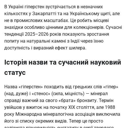
В Україні гіперстен зустрічається в незначних
кількостях у Закарпатті та на Українському щиті, але
не в промислових масштабах. Це робить місцеві
знахідки особливо цінними для колекціонерів. Сучасні
тенденції 2025–2026 років показують зростання
попиту на натуральні камені з Індії через їхню
доступність і виразний ефект шилера.
Історія назви та сучасний науковий
статус
Назва «гіперстен» походить від грецьких слів «гіпер»
(над, дуже) і «стенос» (сила, міцність) — мінерал
справді важчий за свого «брата» бронзиту. Термін
увійшов у вжиток на початку XIX століття, але 1988
року Міжнародна мінералогічна асоціація виключила
його зі списку окремих видів. Тепер це просто
залізиста різновидність енстатиту в серії твердого