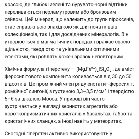
красою, де глибокі зелені та бурувато-чорні відтінки
переливаються перламутровим або бронзовим
сяйвом. Цей мінерал, що належить до групи піроксенів,
стає справжньою знахідкою як для початківців-
колекціонерів, так і для досвідчених мінералогів. Він
утворюється в магматичних породах і вражає своєю
щільністю, твердістю та унікальними оптичними
ефектами, які роблять кожен зразок неповторним.
Хімічна формула гіперстену — (Mg,Fe²⁺)₂[Si₂O₆], де вміст
феросилітового компонента коливається від 30 до 50
відсотків. Це проміжний член ряду енстатит-феросиліт,
ромбічної сингонії, з густиною 3,3–3,5 г/см³ і твердістю
5–6 за шкалою Мооса. У природі він часто
зустрічається у вигляді зернистих агрегатів або
короткопризматичних кристалів у базальтах, габро та
кристалічних сланцях, а іноді навіть у метеоритах.
Сьогодні гіперстен активно використовують у