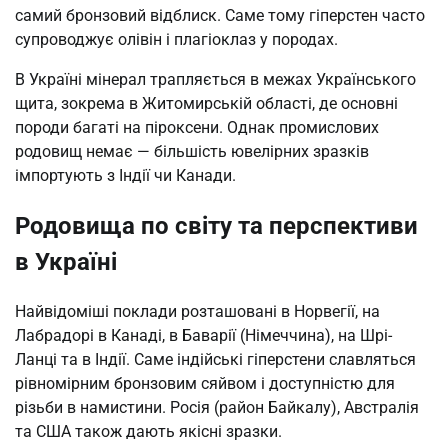
самий бронзовий відблиск. Саме тому гіперстен часто
супроводжує олівін і плагіоклаз у породах.
В Україні мінерал трапляється в межах Українського
щита, зокрема в Житомирській області, де основні
породи багаті на піроксени. Однак промислових
родовищ немає — більшість ювелірних зразків
імпортують з Індії чи Канади.
Родовища по світу та перспективи
в Україні
Найвідоміші поклади розташовані в Норвегії, на
Лабрадорі в Канаді, в Баварії (Німеччина), на Шрі-
Ланці та в Індії. Саме індійські гіперстени славляться
рівномірним бронзовим сяйвом і доступністю для
різьби в намистини. Росія (район Байкалу), Австралія
та США також дають якісні зразки.