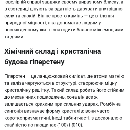
ювелірній справі завдяки своєму виразному блиску, а
в езотериці цінують за здатність дарувати внутрішню
силу та спокій. Він не просто камінь — це втілення
природної міцності, яка допомагає людям у
повсякденному житті знаходити баланс між емоціями
та діями.
Хімічний склад і кристалічна
будова гіперстену
Гіперстен — це ланцюжковий силікат, де атоми магнію
та заліза чергуються в структурі, створюючи міцну
кристалічну решітку. Такий склад робить його стійким
до механічних пошкоджень, хоча він все ж
залишається крихким при сильних ударах. Ромбічна
сингонія визначає форму кристалів: вони часто
короткопризматичні, іноді таблитчасті, з досконалою
спайністю по площинах {100} і {010}.