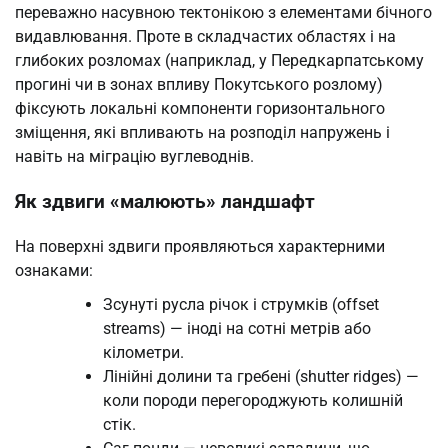
переважно насувною тектонікою з елементами бічного
видавлювання. Проте в складчастих областях і на
глибоких розломах (наприклад, у Передкарпатському
прогині чи в зонах впливу Покутського розлому)
фіксують локальні компоненти горизонтального
зміщення, які впливають на розподіл напружень і
навіть на міграцію вуглеводнів.
Як здвиги «малюють» ландшафт
На поверхні здвиги проявляються характерними
ознаками:
Зсунуті русла річок і струмків (offset
streams) — іноді на сотні метрів або
кілометри.
Лінійні долини та гребені (shutter ridges) —
коли породи перегороджують колишній
стік.