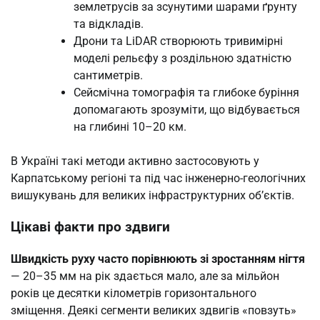
землетрусів за зсунутими шарами ґрунту
та відкладів.
Дрони та LiDAR створюють тривимірні
моделі рельєфу з роздільною здатністю
сантиметрів.
Сейсмічна томографія та глибоке буріння
допомагають зрозуміти, що відбувається
на глибині 10–20 км.
В Україні такі методи активно застосовують у
Карпатському регіоні та під час інженерно-геологічних
вишукувань для великих інфраструктурних об’єктів.
Цікаві факти про здвиги
Швидкість руху часто порівнюють зі зростанням нігтя
— 20–35 мм на рік здається мало, але за мільйон
років це десятки кілометрів горизонтального
зміщення. Деякі сегменти великих здвигів «повзуть»