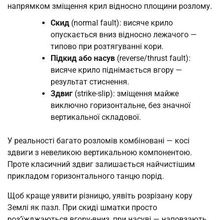
напрямком зміщення крил відносно площини розлому.
Скид
(normal fault): висяче крило
опускається вниз відносно лежачого —
типово при розтягуванні кори.
Підкид або насув
(reverse/thrust fault):
висяче крило піднімається вгору —
результат стиснення.
Здвиг
(strike-slip): зміщення майже
виключно горизонтальне, без значної
вертикальної складової.
У реальності багато розломів комбіновані — косі
здвиги з невеликою вертикальною компонентою.
Проте класичний здвиг залишається найчистішим
прикладом горизонтального танцю порід.
Щоб краще уявити різницю, уявіть розрізану кору
Землі як пазл. При скиді шматки просто
роз’їжджаються вгору-вниз, при насуві — наповзають