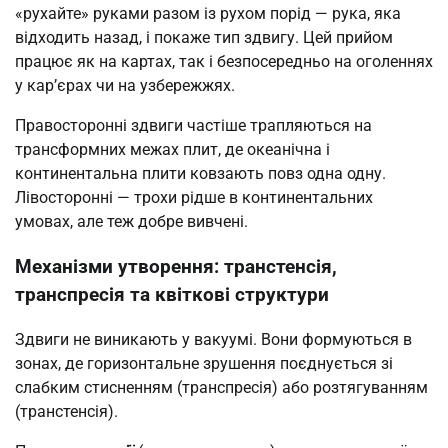
«рухайте» руками разом із рухом порід — рука, яка
відходить назад, і покаже тип здвигу. Цей прийом
працює як на картах, так і безпосередньо на оголеннях
у кар’єрах чи на узбережжях.
Правосторонні здвиги частіше трапляються на
трансформних межах плит, де океанічна і
континентальна плити ковзають повз одна одну.
Лівосторонні — трохи рідше в континентальних
умовах, але теж добре вивчені.
Механізми утворення: транстенсія,
транспресія та квіткові структури
Здвиги не виникають у вакуумі. Вони формуються в
зонах, де горизонтальне зрушення поєднується зі
слабким стисненням (транспресія) або розтягуванням
(транстенсія).