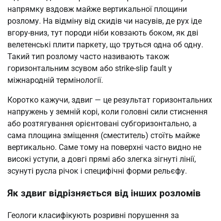
напрямку вздовж майже вертикальної площини
розлому. На відміну від скидів чи насувів, де рух іде
вгору-вниз, тут породи ніби ковзають боком, як дві
велетенські плити паркету, що труться одна об одну.
Такий тип розлому часто називають також
горизонтальним зсувом або strike-slip fault у
міжнародній термінології.
Коротко кажучи, здвиг — це результат горизонтальних
напружень у земній корі, коли головні сили стиснення
або розтягування орієнтовані субгоризонтально, а
сама площина зміщення (сместитель) стоїть майже
вертикально. Саме тому на поверхні часто видно не
високі уступи, а довгі прямі або злегка зігнуті лінії,
зсунуті русла річок і специфічні форми рельєфу.
Як здвиг відрізняється від інших розломів
Геологи класифікують розривні порушення за