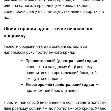
один на одного, а при здвигу — ковзають повз,
залишаючи слід у вигляді зсунутих ліній на карті чи в
полі.
Лівий і правий здвиг: точне визначення
напрямку
Геологи розрізняють два основні підвиди за
напрямком руху протилежного крила:
Правосторонній (декстральний) здвиг
—
якщо стати на одному боці розлому і
подивитися на протилежний блок, той
зміщується вправо.
Лівосторонній (синістральний) здвиг
—
протилежний блок іде вліво.
Практичний спосіб визначення в полі: станьте поперек
лінії розлому обличчям до протилежного крила. Уявно