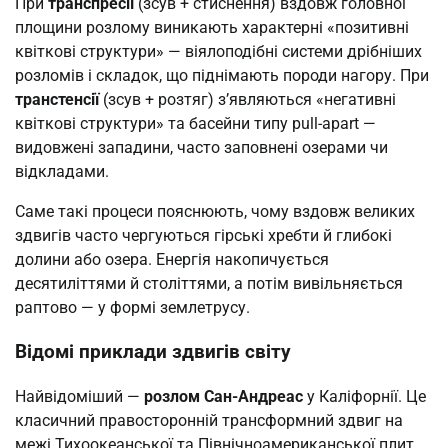
При
транспресії
(зсув + стиснення) вздовж головної
площини розлому виникають характерні «позитивні
квіткові структури» — віялоподібні системи дрібніших
розломів і складок, що піднімають породи нагору. При
транстенсії
(зсув + розтяг) з’являються «негативні
квіткові структури» та басейни типу pull-apart —
видовжені западини, часто заповнені озерами чи
відкладами.
Саме такі процеси пояснюють, чому вздовж великих
здвигів часто чергуються гірські хребти й глибокі
долини або озера. Енергія накопичується
десятиліттями й століттями, а потім вивільняється
раптово — у формі землетрусу.
Відомі приклади здвигів світу
Найвідоміший —
розлом Сан-Андреас
у Каліфорнії. Це
класичний правосторонній трансформний здвиг на
межі Тихоокеанської та Північноамериканської плит.