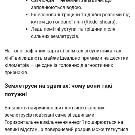
Саг-понди — невеликі западини, що
заповнюються водою.
Ешелоновані тріщини та дрібні розломи під
кутом до головної лінії (Riedel shears).
Ледь помітні уступи та тріщини після
сильних землетрусів.
На топографічних картах і знімках зі супутника такі
лінії виглядають майже ідеально прямими на десятки
кілометрів — це один із головних діагностичних
признаків.
Землетруси на здвигах: чому вони такі
потужні
Більшість найруйнівніших континентальних
землетрусів пов’язані саме зі здвигами.
Горизонтальне вивільнення енергії поширюється на
великі відстані, а поверхневий розрив може тягнутися