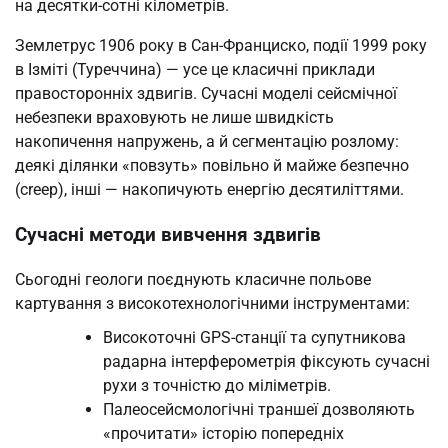
на десятки-сотні кілометрів.
Землетрус 1906 року в Сан-Франциско, події 1999 року
в Ізміті (Туреччина) — усе це класичні приклади
правосторонніх здвигів. Сучасні моделі сейсмічної
небезпеки враховують не лише швидкість
накопичення напружень, а й сегментацію розлому:
деякі ділянки «повзуть» повільно й майже безпечно
(creep), інші — накопичують енергію десятиліттями.
Сучасні методи вивчення здвигів
Сьогодні геологи поєднують класичне польове
картування з високотехнологічними інструментами:
Високоточні GPS-станції та супутникова
радарна інтерферометрія фіксують сучасні
рухи з точністю до міліметрів.
Палеосейсмологічні траншеї дозволяють
«прочитати» історію попередніх