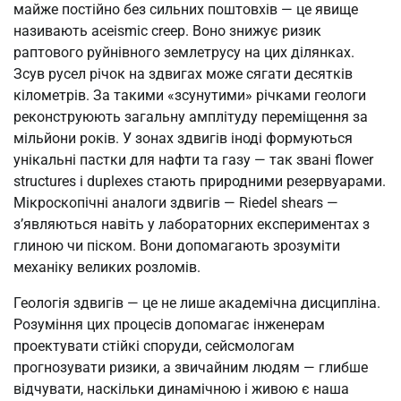
майже постійно без сильних поштовхів — це явище
називають асеismic creep. Воно знижує ризик
раптового руйнівного землетрусу на цих ділянках.
Зсув русел річок на здвигах може сягати десятків
кілометрів. За такими «зсунутими» річками геологи
реконструюють загальну амплітуду переміщення за
мільйони років. У зонах здвигів іноді формуються
унікальні пастки для нафти та газу — так звані flower
structures і duplexes стають природними резервуарами.
Мікроскопічні аналоги здвигів — Riedel shears —
з’являються навіть у лабораторних експериментах з
глиною чи піском. Вони допомагають зрозуміти
механіку великих розломів.
Геологія здвигів — це не лише академічна дисципліна.
Розуміння цих процесів допомагає інженерам
проектувати стійкі споруди, сейсмологам
прогнозувати ризики, а звичайним людям — глибше
відчувати, наскільки динамічною і живою є наша