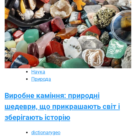
Наука
Природа
Виробне каміння: природні
шедеври, що прикрашають світ і
зберігають історію
dictionarygeo