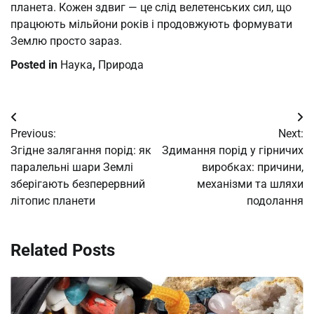
планета. Кожен здвиг — це слід велетенських сил, що
працюють мільйони років і продовжують формувати
Землю просто зараз.
Posted in
Наука
,
Природа
Post
Previous:
Next:
navigation
Згідне залягання порід: як
Здимання порід у гірничих
паралельні шари Землі
виробках: причини,
зберігають безперервний
механізми та шляхи
літопис планети
подолання
Related Posts