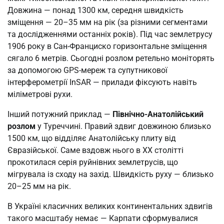
Довжина — понад 1300 км, середня швидкість
зміщення — 20–35 мм на рік (за різними сегментами
та дослідженнями останніх років). Під час землетрусу
1906 року в Сан-Франциско горизонтальне зміщення
сягало 6 метрів. Сьогодні розлом ретельно моніторять
за допомогою GPS-мереж та супутникової
інтерферометрії InSAR — прилади фіксують навіть
міліметрові рухи.
Інший потужний приклад —
Північно-Анатолійський
розлом
у Туреччині. Правий здвиг довжиною близько
1500 км, що відділяє Анатолійську плиту від
Євразійської. Саме вздовж нього в XX столітті
прокотилася серія руйнівних землетрусів, що
мігрувала із сходу на захід. Швидкість руху — близько
20–25 мм на рік.
В Україні класичних великих континентальних здвигів
такого масштабу немає — Карпати сформувалися