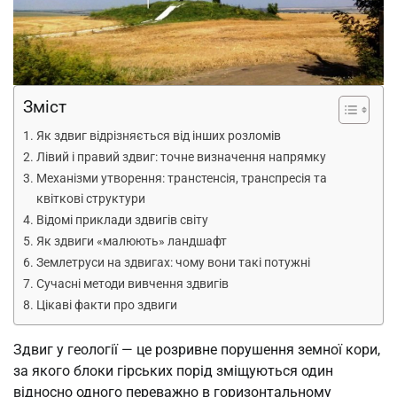
Зміст
Як здвиг відрізняється від інших розломів
Лівий і правий здвиг: точне визначення напрямку
Механізми утворення: транстенсія, транспресія та
квіткові структури
Відомі приклади здвигів світу
Як здвиги «малюють» ландшафт
Землетруси на здвигах: чому вони такі потужні
Сучасні методи вивчення здвигів
Цікаві факти про здвиги
Здвиг у геології — це розривне порушення земної кори,
за якого блоки гірських порід зміщуються один
відносно одного переважно в горизонтальному