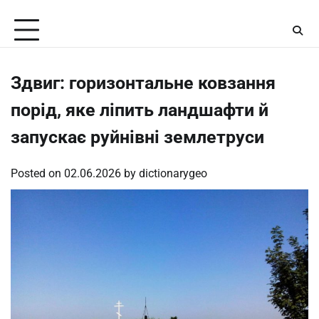
Skip
Friday, August 7, 2026
to
content
Здвиг: горизонтальне ковзання
порід, яке ліпить ландшафти й
запускає руйнівні землетруси
Posted on
02.06.2026
by
dictionarygeo