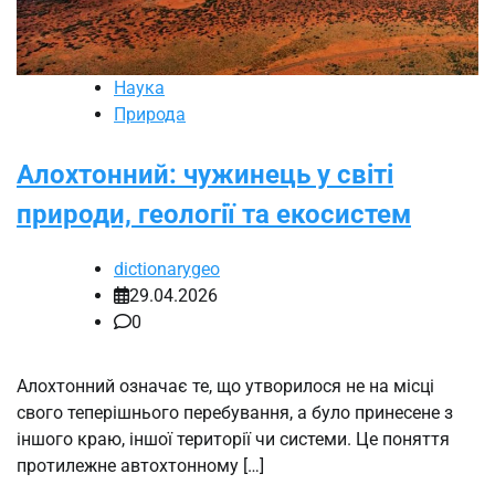
Наука
Природа
Алохтонний: чужинець у світі
природи, геології та екосистем
dictionarygeo
29.04.2026
0
Алохтонний означає те, що утворилося не на місці
свого теперішнього перебування, а було принесене з
іншого краю, іншої території чи системи. Це поняття
протилежне автохтонному […]