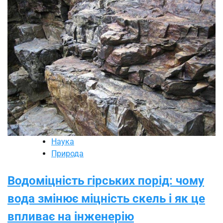
Наука
Природа
Водоміцність гірських порід: чому
вода змінює міцність скель і як це
впливає на інженерію