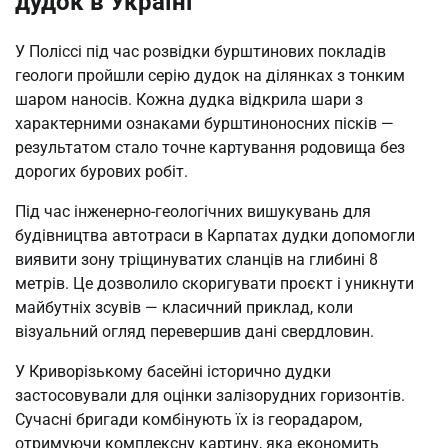
дудок в Україні
У Поліссі під час розвідки бурштинових покладів
геологи пройшли серію дудок на ділянках з тонким
шаром наносів. Кожна дудка відкрила шари з
характерними ознаками бурштиноносних пісків —
результатом стало точне картування родовища без
дорогих бурових робіт.
Під час інженерно-геологічних вишукувань для
будівництва автотраси в Карпатах дудки допомогли
виявити зону тріщинуватих сланців на глибині 8
метрів. Це дозволило скоригувати проєкт і уникнути
майбутніх зсувів — класичний приклад, коли
візуальний огляд перевершив дані свердловин.
У Криворізькому басейні історично дудки
застосовували для оцінки залізорудних горизонтів.
Сучасні бригади комбінують їх із георадаром,
отримуючи комплексну картину, яка економить