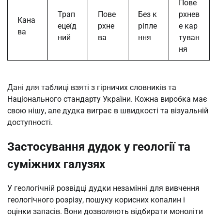
Пове
Трап
Пове
Без к
рхнев
Кана
ецеїд
рхне
ріпле
е кар
ва
ний
ва
ння
туван
ня
Дані для таблиці взяті з гірничих словників та
Національного стандарту України. Кожна виробка має
свою нішу, але дудка виграє в швидкості та візуальній
доступності.
Застосування дудок у геології та
суміжних галузях
У геологічній розвідці дудки незамінні для вивчення
геологічного розрізу, пошуку корисних копалин і
оцінки запасів. Вони дозволяють відбирати моноліти