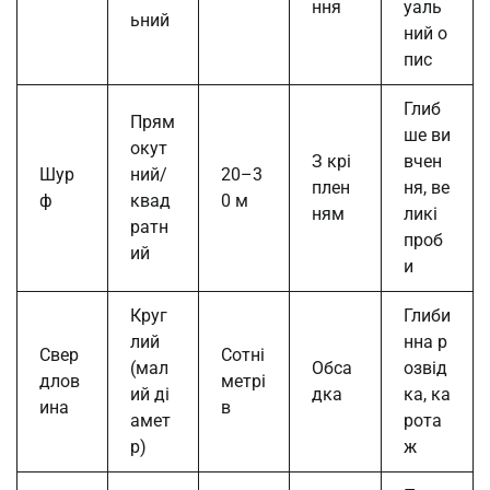
ння
уаль
ьний
ний о
пис
Глиб
Прям
ше ви
окут
З крі
вчен
Шур
ний/
20–3
плен
ня, ве
ф
квад
0 м
ням
ликі
ратн
проб
ий
и
Круг
Глиби
лий
нна р
Свер
Сотні
(мал
Обса
озвід
длов
метрі
ий ді
дка
ка, ка
ина
в
амет
рота
р)
ж