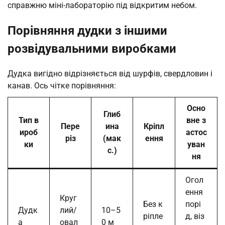
справжню міні-лабораторію під відкритим небом.
Порівняння дудки з іншими
розвідувальними виробками
Дудка вигідно відрізняється від шурфів, свердловин і
канав. Ось чітке порівняння:
Осно
Глиб
Тип в
вне з
Пере
ина
Кріпл
ироб
астос
різ
(мак
ення
ки
уван
с.)
ня
Огол
ення
Круг
Без к
порі
Дудк
лий/
10–5
ріпле
д, віз
а
овал
0 м