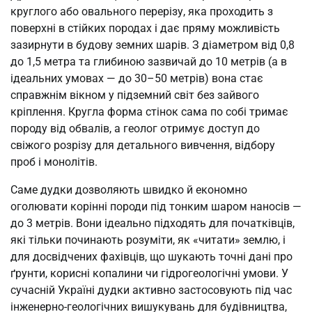
круглого або овального перерізу, яка проходить з
поверхні в стійких породах і дає пряму можливість
зазирнути в будову земних шарів. З діаметром від 0,8
до 1,5 метра та глибиною зазвичай до 10 метрів (а в
ідеальних умовах — до 30–50 метрів) вона стає
справжнім вікном у підземний світ без зайвого
кріплення. Кругла форма стінок сама по собі тримає
породу від обвалів, а геолог отримує доступ до
свіжого розрізу для детального вивчення, відбору
проб і монолітів.
Саме дудки дозволяють швидко й економно
оголювати корінні породи під тонким шаром наносів —
до 3 метрів. Вони ідеально підходять для початківців,
які тільки починають розуміти, як «читати» землю, і
для досвідчених фахівців, що шукають точні дані про
ґрунти, корисні копалини чи гідрогеологічні умови. У
сучасній Україні дудки активно застосовують під час
інженерно-геологічних вишукувань для будівництва,