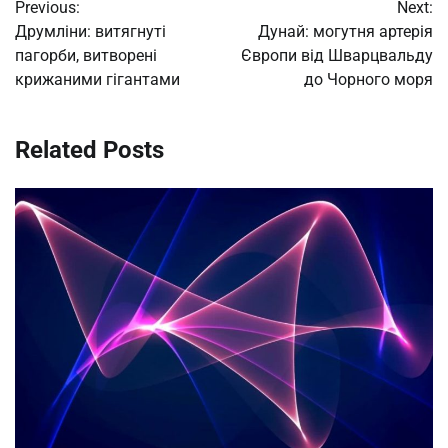
Previous:
Next:
navigation
Друмліни: витягнуті
Дунай: могутня артерія
пагорби, витворені
Європи від Шварцвальду
крижаними гігантами
до Чорного моря
Related Posts