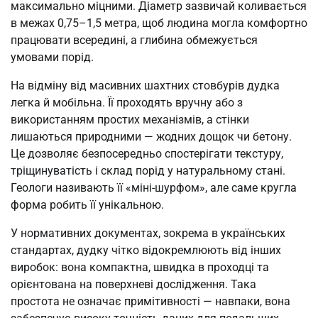
максимально міцними. Діаметр зазвичай коливається
в межах 0,75–1,5 метра, щоб людина могла комфортно
працювати всередині, а глибина обмежується
умовами порід.
На відміну від масивних шахтних стовбурів дудка
легка й мобільна. Її проходять вручну або з
використанням простих механізмів, а стінки
лишаються природними — жодних дощок чи бетону.
Це дозволяє безпосередньо спостерігати текстуру,
тріщинуватість і склад порід у натуральному стані.
Геологи називають її «міні-шурфом», але саме кругла
форма робить її унікальною.
У нормативних документах, зокрема в українських
стандартах, дудку чітко відокремлюють від інших
виробок: вона компактна, швидка в проходці та
орієнтована на поверхневі дослідження. Така
простота не означає примітивності — навпаки, вона