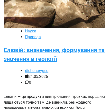
Наука
Природа
Елювій: визначення, формування та
значення в геології
dictionarygeo
21.05.2026
0
Елювій — це продукти вивітрювання гірських порід, які
лишаються точно там, де виникли, без жодного
перенесення вітром, водою чи льодом. Вони