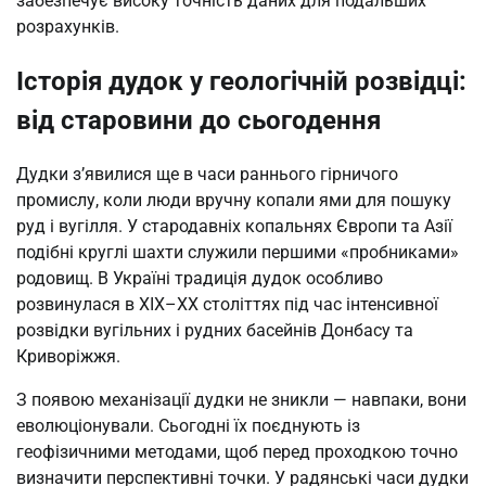
забезпечує високу точність даних для подальших
розрахунків.
Історія дудок у геологічній розвідці:
від старовини до сьогодення
Дудки з’явилися ще в часи раннього гірничого
промислу, коли люди вручну копали ями для пошуку
руд і вугілля. У стародавніх копальнях Європи та Азії
подібні круглі шахти служили першими «пробниками»
родовищ. В Україні традиція дудок особливо
розвинулася в XIX–XX століттях під час інтенсивної
розвідки вугільних і рудних басейнів Донбасу та
Криворіжжя.
З появою механізації дудки не зникли — навпаки, вони
еволюціонували. Сьогодні їх поєднують із
геофізичними методами, щоб перед проходкою точно
визначити перспективні точки. У радянські часи дудки