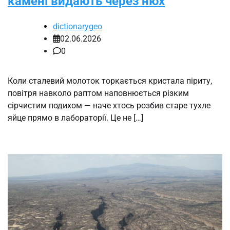
камені видають через нюх
dictionarygeo
02.06.2026
0
Коли сталевий молоток торкається кристала піриту,
повітря навколо раптом наповнюється різким
сірчистим подихом — наче хтось розбив старе тухле
яйце прямо в лабораторії. Це не […]