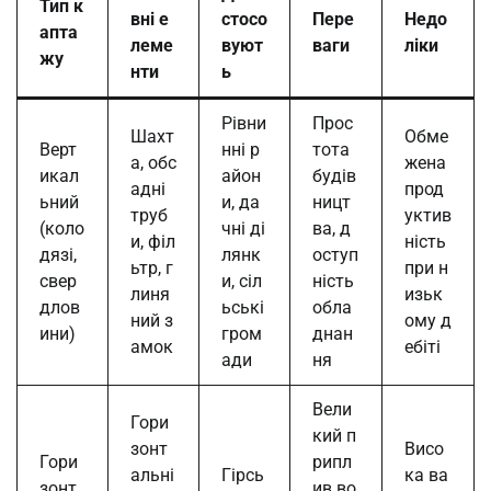
Тип к
вні е
стосо
Пере
Недо
апта
леме
вуют
ваги
ліки
жу
нти
ь
Рівни
Прос
Шахт
Обме
Верт
нні р
тота
а, обс
жена
икал
айон
будів
адні
прод
ьний
и, да
ницт
труб
уктив
(коло
чні ді
ва, д
и, філ
ність
дязі,
лянк
оступ
ьтр, г
при н
свер
и, сіл
ність
линя
изьк
длов
ьські
обла
ний з
ому д
ини)
гром
днан
амок
ебіті
ади
ня
Вели
Гори
кий п
зонт
Висо
Гори
рипл
альні
Гірсь
ка ва
зонт
ив во