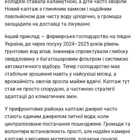
колодязі ставала каламутною, а діти часто хворіли.
Новий каптаж з глиняним замком і надійним
павільйоном дав чисту воду цілорічно, а громада
заощадила на доставці та лікуванні.
Інший приклад — фермерське господарство на півдні
України, де через посуху 2024–2025 років рівень
ґрунтових вод впав. Інженери спроектували глибоку
свердловину з багатошаровим фільтром і системою
автоматичного відбору. Тепер господарство має
стабільне зрошення навіть у найсухіші місяці, а
врожайність овочів зросла майже вдвічі. Каптаж тут
став не просто спорудою, а частиною стратегії
адаптації до кліматичних змін.
У прифронтових районах каптажі джерел часто
стають єдиним джерелом питної води, коли
централізоване постачання пошкоджене. Громади та
волонтери встановлюють прості, але надійні камерні
каптажі з місцевих матеріалів, додаючи сучасні