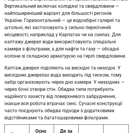
Вертикальний включає колодязі та свердловини —
найпоширеніший варіант для більшості регіонів
України. Горизонтальний — це водозбірні галереї та
штольні, які застосовують у сильно пересіченій
місцевості, наприклад у Карпатах чи на схилах. Для
каптажу джерел води використовують спеціальні
камери з фільтрами, а для нафти та газу — обсадні
колони зі складною арматурою на гирлі свердловини.
Каптаж джерел поділяють на висхідні та низхідні. У
висхідних джерелах вода виходить під тиском, тому
забір організовують через дно камери. У низхідних —
через бічні отвори стін. Обидва типи потребують
надійного захисту від поверхневого забруднення,
інакше вся робота втрачає сенс. Сучасні конструкції
часто поєднують обидва підходи з додатковими
відстійниками та багатошаровими фільтрами.
Осно
Де за