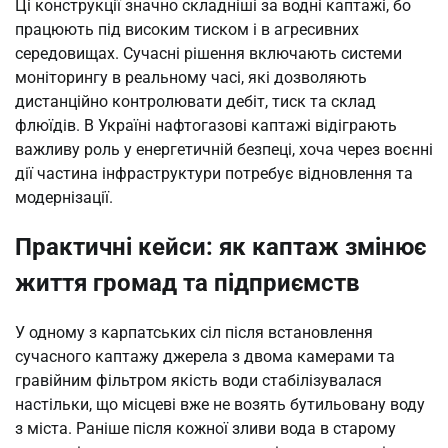
Ці конструкції значно складніші за водні каптажі, бо
працюють під високим тиском і в агресивних
середовищах. Сучасні рішення включають системи
моніторингу в реальному часі, які дозволяють
дистанційно контролювати дебіт, тиск та склад
флюїдів. В Україні нафтогазові каптажі відіграють
важливу роль у енергетичній безпеці, хоча через воєнні
дії частина інфраструктури потребує відновлення та
модернізації.
Практичні кейси: як каптаж змінює
життя громад та підприємств
У одному з карпатських сіл після встановлення
сучасного каптажу джерела з двома камерами та
гравійним фільтром якість води стабілізувалася
настільки, що місцеві вже не возять бутильовану воду
з міста. Раніше після кожної зливи вода в старому