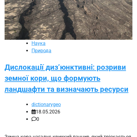
Наука
Природа
Дислокації диз’юнктивні: розриви
земної кори, що формують
ландшафти та визначають ресурси
dictionarygeo
18.05.2026
0
Земна кора нагадує крихкий панцир, який тріскається