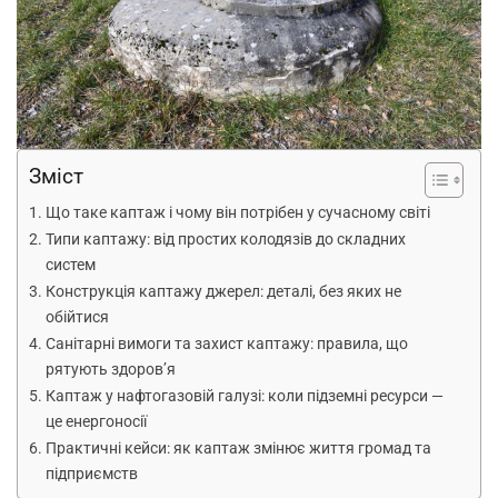
Зміст
Що таке каптаж і чому він потрібен у сучасному світі
Типи каптажу: від простих колодязів до складних
систем
Конструкція каптажу джерел: деталі, без яких не
обійтися
Санітарні вимоги та захист каптажу: правила, що
рятують здоров’я
Каптаж у нафтогазовій галузі: коли підземні ресурси —
це енергоносії
Практичні кейси: як каптаж змінює життя громад та
підприємств