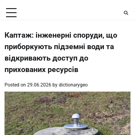
Skip
Friday, August 7, 2026
to
content
Каптаж: інженерні споруди, що
приборкують підземні води та
відкривають доступ до
прихованих ресурсів
Posted on
29.06.2026
by
dictionarygeo