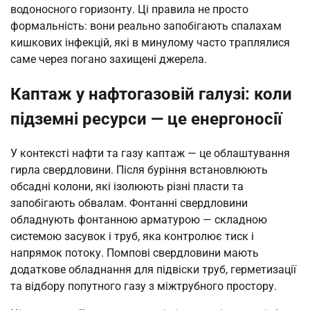
водоносного горизонту. Ці правила не просто
формальність: вони реально запобігають спалахам
кишкових інфекцій, які в минулому часто траплялися
саме через погано захищені джерела.
Каптаж у нафтогазовій галузі: коли
підземні ресурси — це енергоносії
У контексті нафти та газу каптаж — це облаштування
гирла свердловини. Після буріння встановлюють
обсадні колони, які ізолюють різні пласти та
запобігають обвалам. Фонтанні свердловини
обладнують фонтанною арматурою — складною
системою засувок і труб, яка контролює тиск і
напрямок потоку. Помпові свердловини мають
додаткове обладнання для підвіски труб, герметизації
та відбору попутного газу з міжтрубного простору.