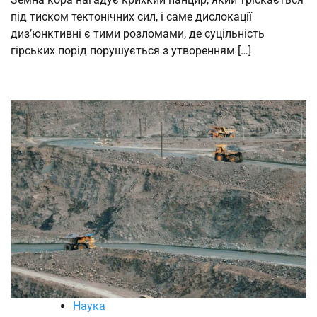
під тиском тектонічних сил, і саме дислокації
диз’юнктивні є тими розломами, де суцільність
гірських порід порушується з утворенням […]
Наука