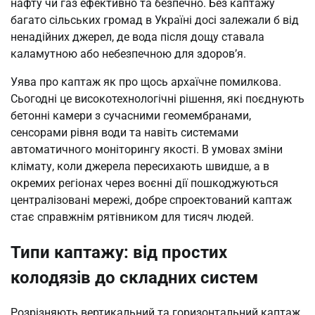
нафту чи газ ефективно та безпечно. Без каптажу
багато сільських громад в Україні досі залежали б від
ненадійних джерел, де вода після дощу ставала
каламутною або небезпечною для здоров’я.
Уява про каптаж як про щось архаїчне помилкова.
Сьогодні це високотехнологічні рішення, які поєднують
бетонні камери з сучасними геомембранами,
сенсорами рівня води та навіть системами
автоматичного моніторингу якості. В умовах зміни
клімату, коли джерела пересихають швидше, а в
окремих регіонах через воєнні дії пошкоджуються
централізовані мережі, добре спроектований каптаж
стає справжнім рятівником для тисяч людей.
Типи каптажу: від простих
колодязів до складних систем
Розрізняють вертикальний та горизонтальний каптаж.