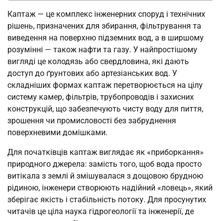
Каптаж — це комплекс інженерних споруд і технічних
рішень, призначених для збирання, фільтрування та
виведення на поверхню підземних вод, а в ширшому
розумінні — також нафти та газу. У найпростішому
вигляді це колодязь або свердловина, які дають
доступ до ґрунтових або артезіанських вод. У
складніших формах каптаж перетворюється на цілу
систему камер, фільтрів, трубопроводів і захисних
конструкцій, що забезпечують чисту воду для пиття,
зрошення чи промисловості без забруднення
поверхневими домішками.
Для початківців каптаж виглядає як «приборкання»
природного джерела: замість того, щоб вода просто
витікала з землі й змішувалася з дощовою брудною
рідиною, інженери створюють надійний «ловець», який
зберігає якість і стабільність потоку. Для просунутих
читачів це ціла наука гідрогеології та інженерії, де