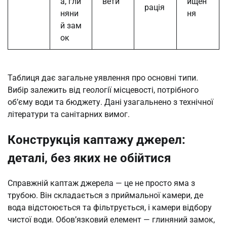
а, гли
вети
ищен
рація
няни
ня
й зам
ок
Таблиця дає загальне уявлення про основні типи.
Вибір залежить від геології місцевості, потрібного
об’єму води та бюджету. Дані узагальнено з технічної
літератури та санітарних вимог.
Конструкція каптажу джерел:
деталі, без яких не обійтися
Справжній каптаж джерела — це не просто яма з
трубою. Він складається з приймальної камери, де
вода відстоюється та фільтрується, і камери відбору
чистої води. Обов’язковий елемент — глиняний замок,