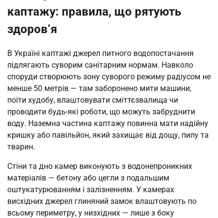
каптажу: правила, що рятують
здоров’я
В Україні каптажі джерел питного водопостачання
підлягають суворим санітарним нормам. Навколо
споруди створюють зону суворого режиму радіусом не
менше 50 метрів — там заборонено мити машини,
поїти худобу, влаштовувати сміттєзвалища чи
проводити будь-які роботи, що можуть забруднити
воду. Наземна частина каптажу повинна мати надійну
кришку або павільйон, який захищає від дощу, пилу та
тварин.
Стіни та дно камер виконують з водонепроникних
матеріалів — бетону або цегли з подальшим
оштукатурюванням і залізненням. У камерах
висхідних джерел глиняний замок влаштовують по
всьому периметру, у низхідних — лише з боку