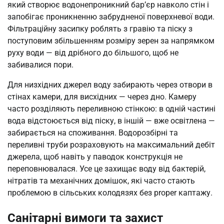
який створює водонепроникний бар’єр навколо стін і
запобігає проникненню забрудненої поверхневої води.
Фільтраційну засипку роблять з гравію та піску з
поступовим збільшенням розміру зерен за напрямком
руху води — від дрібного до більшого, щоб не
забивалися пори.
Для низхідних джерел воду забирають через отвори в
стінах камери, для висхідних — через дно. Камеру
часто розділяють переливною стінкою: в одній частині
вода відстоюється від піску, в іншій — вже освітлена —
забирається на споживання. Водорозбірні та
переливні труби розраховують на максимальний дебіт
джерела, щоб навіть у паводок конструкція не
переповнювалася. Усе це захищає воду від бактерій,
нітратів та механічних домішок, які часто стають
проблемою в сільських колодязях без proper каптажу.
Санітарні вимоги та захист