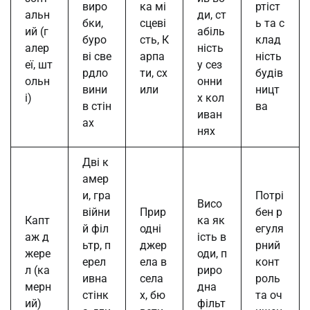
виро
ка мі
ртіст
альн
ди, ст
бки,
сцеві
ь та с
ий (г
абіль
буро
сть, К
клад
алер
ність
ві све
арпа
ність
еї, шт
у сез
рдло
ти, сх
будів
ольн
онни
вини
или
ницт
і)
х кол
в стін
ва
иван
ах
нях
Дві к
амер
и, гра
Потрі
Висо
війни
Прир
бен р
Капт
ка як
й філ
одні
егуля
аж д
ість в
ьтр, п
джер
рний
жере
оди, п
ерел
ела в
конт
л (ка
риро
ивна
села
роль
мерн
дна
стінк
х, бю
та оч
ий)
фільт