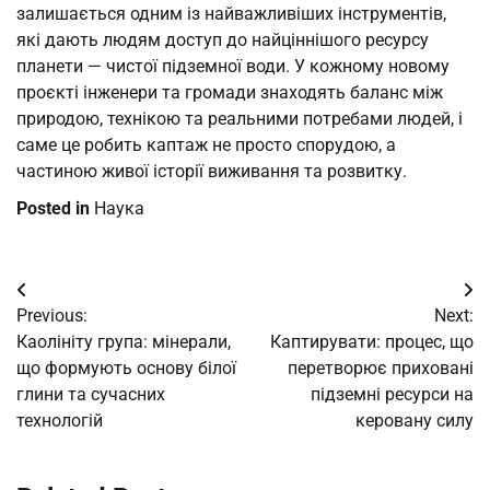
залишається одним із найважливіших інструментів,
які дають людям доступ до найціннішого ресурсу
планети — чистої підземної води. У кожному новому
проєкті інженери та громади знаходять баланс між
природою, технікою та реальними потребами людей, і
саме це робить каптаж не просто спорудою, а
частиною живої історії виживання та розвитку.
Posted in
Наука
Post
Previous:
Next:
navigation
Каолініту група: мінерали,
Каптирувати: процес, що
що формують основу білої
перетворює приховані
глини та сучасних
підземні ресурси на
технологій
керовану силу