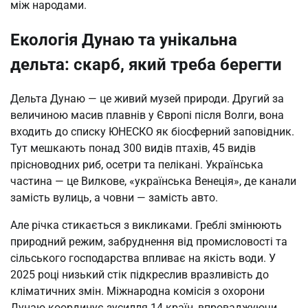
між народами.
Екологія Дунаю та унікальна
дельта: скарб, який треба берегти
Дельта Дунаю — це живий музей природи. Другий за
величиною масив плавнів у Європі після Волги, вона
входить до списку ЮНЕСКО як біосферний заповідник.
Тут мешкають понад 300 видів птахів, 45 видів
прісноводних риб, осетри та пелікані. Українська
частина — це Вилкове, «українська Венеція», де канали
замість вулиць, а човни — замість авто.
Але річка стикається з викликами. Греблі змінюють
природний режим, забруднення від промисловості та
сільського господарства впливає на якість води. У
2025 році низький стік підкреслив вразливість до
кліматичних змін. Міжнародна комісія з охорони
Дунаю координує зусилля 14 країн, впроваджуючи