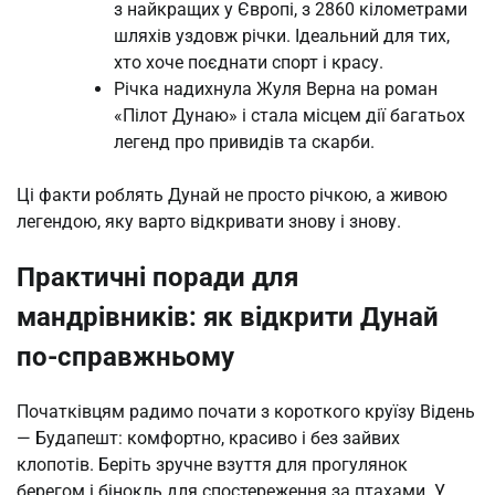
з найкращих у Європі, з 2860 кілометрами
шляхів уздовж річки. Ідеальний для тих,
хто хоче поєднати спорт і красу.
Річка надихнула Жуля Верна на роман
«Пілот Дунаю» і стала місцем дії багатьох
легенд про привидів та скарби.
Ці факти роблять Дунай не просто річкою, а живою
легендою, яку варто відкривати знову і знову.
Практичні поради для
мандрівників: як відкрити Дунай
по-справжньому
Початківцям радимо почати з короткого круїзу Відень
— Будапешт: комфортно, красиво і без зайвих
клопотів. Беріть зручне взуття для прогулянок
берегом і бінокль для спостереження за птахами. У