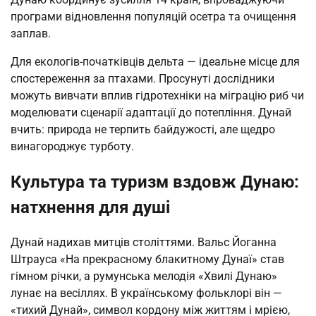
програми відновлення популяцій осетра та очищення
заплав.
Для екологів-початківців дельта — ідеальне місце для
спостереження за птахами. Просунуті дослідники
можуть вивчати вплив гідротехніки на міграцію риб чи
моделювати сценарії адаптації до потепління. Дунай
вчить: природа не терпить байдужості, але щедро
винагороджує турботу.
Культура та туризм вздовж Дунаю:
натхнення для душі
Дунай надихав митців століттями. Вальс Йоганна
Штрауса «На прекрасному блакитному Дунаї» став
гімном річки, а румунська мелодія «Хвилі Дунаю»
лунає на весіллях. В українському фольклорі він —
«тихий Дунай», символ кордону між життям і мрією,