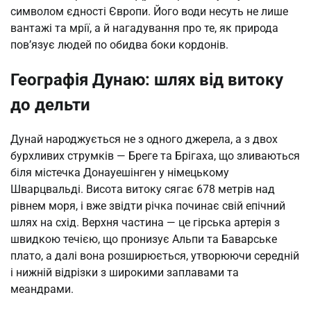
символом єдності Європи. Його води несуть не лише
вантажі та мрії, а й нагадування про те, як природа
пов’язує людей по обидва боки кордонів.
Географія Дунаю: шлях від витоку
до дельти
Дунай народжується не з одного джерела, а з двох
бурхливих струмків — Бреге та Брігаха, що зливаються
біля містечка Донауешінген у німецькому
Шварцвальді. Висота витоку сягає 678 метрів над
рівнем моря, і вже звідти річка починає свій епічний
шлях на схід. Верхня частина — це гірська артерія з
швидкою течією, що пронизує Альпи та Баварське
плато, а далі вона розширюється, утворюючи середній
і нижній відрізки з широкими заплавами та
меандрами.