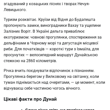
згадуваний у козацьких піснях і творах Нечуя-
Левицького.
Туризм розквітає. Круїзи від Відня до Будапешта
пропонують замки, виноградники Вахау та ущелини
Залізних Воріт. В Україні дельта приваблює
екотуризмом: човнові прогулянки, спостереження за
дельфінами в Чорному морі та дегустація місцевої
риби. Для початківців — короткі тури з Ізмаїла, для
просунутих — велосипедний маршрут Дунайською
стежкою на 2860 кілометрів.
Річка вчить поєднувати відпочинок з пізнанням.
Прогулянка берегом у Вилковому на світанку, коли
туман піднімається над очеретами, — це момент, коли
відчуваєш себе частиною чогось вічного.
Цікаві факти про Дунай