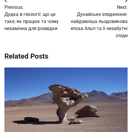
Post
Previous:
Next:
navigation
Дудка в геології: що це
Дунайське зледеніння:
таке, як працює та чому
найдавніша льодовикова
незамінна для розвідки
епоха Альп та її незабутні
сліди
Related Posts