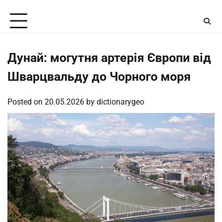
Skip
Thursday, August 6, 2026
to
content
Дунай: могутня артерія Європи від
Шварцвальду до Чорного моря
Posted on
20.05.2026
by
dictionarygeo