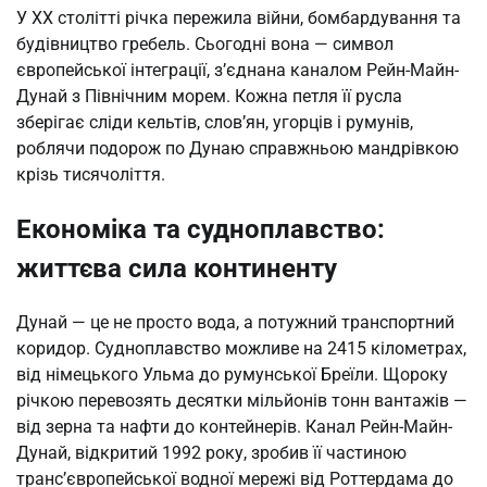
У XX столітті річка пережила війни, бомбардування та
будівництво гребель. Сьогодні вона — символ
європейської інтеграції, з’єднана каналом Рейн-Майн-
Дунай з Північним морем. Кожна петля її русла
зберігає сліди кельтів, слов’ян, угорців і румунів,
роблячи подорож по Дунаю справжньою мандрівкою
крізь тисячоліття.
Економіка та судноплавство:
життєва сила континенту
Дунай — це не просто вода, а потужний транспортний
коридор. Судноплавство можливе на 2415 кілометрах,
від німецького Ульма до румунської Бреїли. Щороку
річкою перевозять десятки мільйонів тонн вантажів —
від зерна та нафти до контейнерів. Канал Рейн-Майн-
Дунай, відкритий 1992 року, зробив її частиною
транс’європейської водної мережі від Роттердама до