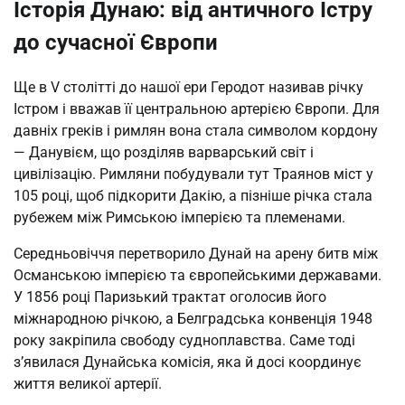
Історія Дунаю: від античного Істру
до сучасної Європи
Ще в V столітті до нашої ери Геродот називав річку
Істром і вважав її центральною артерією Європи. Для
давніх греків і римлян вона стала символом кордону
— Данувієм, що розділяв варварський світ і
цивілізацію. Римляни побудували тут Траянов міст у
105 році, щоб підкорити Дакію, а пізніше річка стала
рубежем між Римською імперією та племенами.
Середньовіччя перетворило Дунай на арену битв між
Османською імперією та європейськими державами.
У 1856 році Паризький трактат оголосив його
міжнародною річкою, а Белградська конвенція 1948
року закріпила свободу судноплавства. Саме тоді
з’явилася Дунайська комісія, яка й досі координує
життя великої артерії.