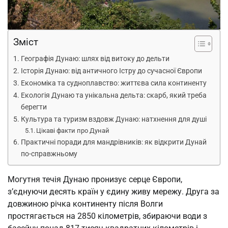
Зміст
Географія Дунаю: шлях від витоку до дельти
Історія Дунаю: від античного Істру до сучасної Європи
Економіка та судноплавство: життєва сила континенту
Екологія Дунаю та унікальна дельта: скарб, який треба
берегти
Культура та туризм вздовж Дунаю: натхнення для душі
Цікаві факти про Дунай
Практичні поради для мандрівників: як відкрити Дунай
по-справжньому
Могутня течія Дунаю пронизує серце Європи,
з’єднуючи десять країн у єдину живу мережу. Друга за
довжиною річка континенту після Волги
простягається на 2850 кілометрів, збираючи води з