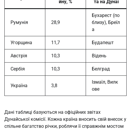
йну, %
та на Дунаї
Бухарест (по
Румунія
28,9
близу), Бреїл
а
Угорщина
11,7
Будапешт
Австрія
10,3
Відень
Сербія
10,3
Белград
Ізмаїл, Вилк
Україна
3,8
ове
Дані таблиці базуються на офіційних звітах
Дунайської комісії. Кожна країна вносить свій внесок у
спільне багатство річки, роблячи її справжнім мостом