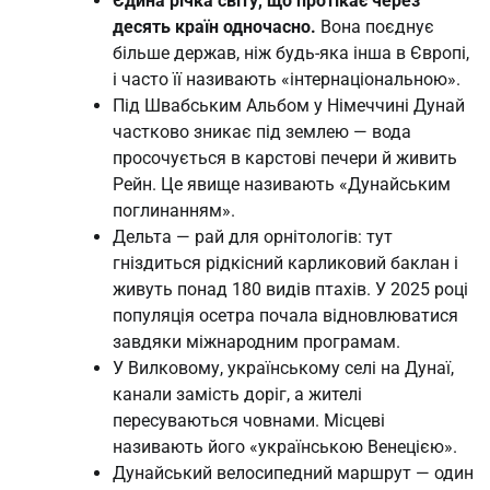
Єдина річка світу, що протікає через
десять країн одночасно.
Вона поєднує
більше держав, ніж будь-яка інша в Європі,
і часто її називають «інтернаціональною».
Під Швабським Альбом у Німеччині Дунай
частково зникає під землею — вода
просочується в карстові печери й живить
Рейн. Це явище називають «Дунайським
поглинанням».
Дельта — рай для орнітологів: тут
гніздиться рідкісний карликовий баклан і
живуть понад 180 видів птахів. У 2025 році
популяція осетра почала відновлюватися
завдяки міжнародним програмам.
У Вилковому, українському селі на Дунаї,
канали замість доріг, а жителі
пересуваються човнами. Місцеві
називають його «українською Венецією».
Дунайський велосипедний маршрут — один