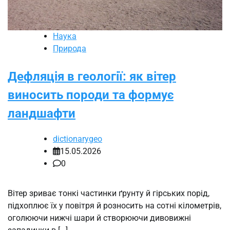
Наука
Природа
Дефляція в геології: як вітер
виносить породи та формує
ландшафти
dictionarygeo
15.05.2026
0
Вітер зриває тонкі частинки ґрунту й гірських порід,
підхоплює їх у повітря й розносить на сотні кілометрів,
оголюючи нижчі шари й створюючи дивовижні