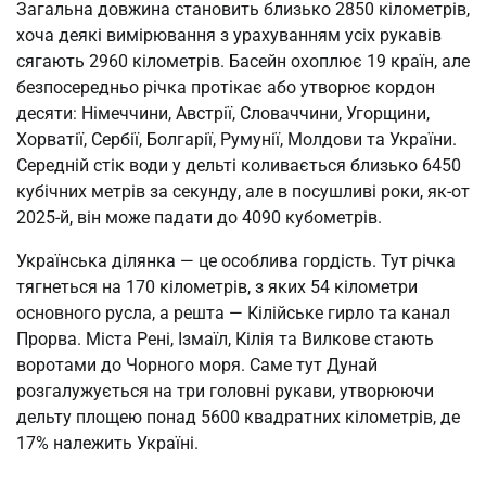
Загальна довжина становить близько 2850 кілометрів,
хоча деякі вимірювання з урахуванням усіх рукавів
сягають 2960 кілометрів. Басейн охоплює 19 країн, але
безпосередньо річка протікає або утворює кордон
десяти: Німеччини, Австрії, Словаччини, Угорщини,
Хорватії, Сербії, Болгарії, Румунії, Молдови та України.
Середній стік води у дельті коливається близько 6450
кубічних метрів за секунду, але в посушливі роки, як-от
2025-й, він може падати до 4090 кубометрів.
Українська ділянка — це особлива гордість. Тут річка
тягнеться на 170 кілометрів, з яких 54 кілометри
основного русла, а решта — Кілійське гирло та канал
Прорва. Міста Рені, Ізмаїл, Кілія та Вилкове стають
воротами до Чорного моря. Саме тут Дунай
розгалужується на три головні рукави, утворюючи
дельту площею понад 5600 квадратних кілометрів, де
17% належить Україні.