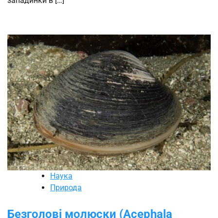
западинки в […]
Наука
Природа
Безголові молюски (Acephala