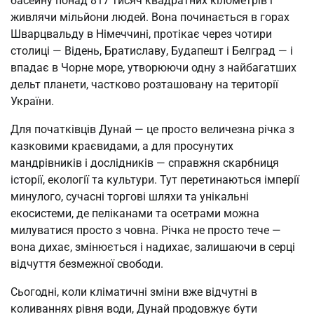
басейну понад 817 тисяч квадратних кілометрів і
живлячи мільйони людей. Вона починається в горах
Шварцвальду в Німеччині, протікає через чотири
столиці — Відень, Братиславу, Будапешт і Белград — і
впадає в Чорне море, утворюючи одну з найбагатших
дельт планети, частково розташовану на території
України.
Для початківців Дунай — це просто величезна річка з
казковими краєвидами, а для просунутих
мандрівників і дослідників — справжня скарбниця
історії, екології та культури. Тут перетинаються імперії
минулого, сучасні торгові шляхи та унікальні
екосистеми, де пеліканами та осетрами можна
милуватися просто з човна. Річка не просто тече —
вона дихає, змінюється і надихає, залишаючи в серці
відчуття безмежної свободи.
Сьогодні, коли кліматичні зміни вже відчутні в
коливаннях рівня води, Дунай продовжує бути