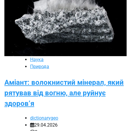
Наука
Природа
Аміант: волокнистий мінерал, який
рятував від вогню, але руйнує
здоров’я
dictionarygeo
29.04.2026