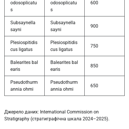
odosoplicatu
odosoplicatu
600
s
s
Subsaynella
Subsaynella
900
sayni
sayni
Plesiospitidis
Plesiospitidis
750
cus ligatus
cus ligatus
Balearites bal
Balearites bal
850
earis
earis
Pseudothurm
Pseudothurm
650
annia ohmi
annia ohmi
Джерело даних: International Commission on
Stratigraphy (стратиграфічна шкала 2024–2025).