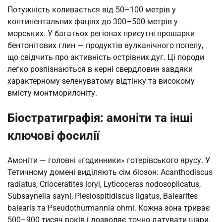
Потужність коливається від 50–100 метрів у
континентальних фаціях до 300–500 метрів у
морських. У багатьох регіонах присутні прошарки
бентонітових глин — продуктів вулканічного попелу,
що свідчить про активність острівних дуг. Ці породи
легко розпізнаються в керні свердловин завдяки
характерному зеленуватому відтінку та високому
вмісту монтморилоніту.
Біостратиграфія: амоніти та інші
ключові фосилії
Амоніти — головні «годинники» готерівського ярусу. У
Тетичному домені виділяють сім біозон: Acanthodiscus
radiatus, Crioceratites loryi, Lyticoceras nodosoplicatus,
Subsaynella sayni, Plesiospitidiscus ligatus, Balearites
balearis та Pseudothurmannia ohmi. Кожна зона триває
500–900 тисяч років і дозволяє точно датувати шари.