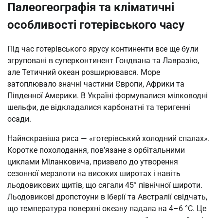
Палеогеографія та кліматичні
особливості готерівського часу
Під час готерівського ярусу континенти все ще були
згруповані в суперконтинент Гондвана та Лавразію,
але Тетичний океан розширювався. Море
затоплювало значні частини Європи, Африки та
Південної Америки. В Україні формувалися мілководні
шельфи, де відкладалися карбонатні та теригенні
осади.
Найяскравіша риса — «готерівський холодний спалах».
Коротке похолодання, пов’язане з орбітальними
циклами Міланковича, призвело до утворення
сезонної мерзлоти на високих широтах і навіть
льодовикових щитів, що сягали 45° північної широти.
Льодовикові дропстоуни в Іберії та Австралії свідчать,
що температура поверхні океану падала на 4–6 °C. Це