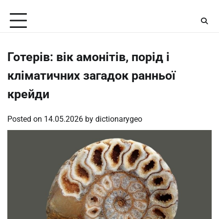
Skip
Saturday, August 8, 2026
to
content
Готерів: вік амонітів, порід і
кліматичних загадок ранньої
крейди
Posted on
14.05.2026
by
dictionarygeo