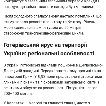
контрастує з загальним тепличним образом крейди і
нагадує, що клімат планети завжди був мінливим.
Після холодного спалаху знову настало потепління, що
стимулювало розквіт планктону та бентосу. Рівень
моря коливався з амплітудою до 50 метрів,
створюючи трансгресивно-регресивні цикли.
Готерівський ярус на території
України: регіональні особливості
В Україні готерівські відклади поширені в Дніпровсько-
Донецькій западині, Передкарпатському прогині та на
півострові Крим. У ДДЗ вони представлені строкатими
глинами, пісками та пісковиками загорівської світи з
рештками обвугленої рослинності. Потужність сягає
200–400 метрів.
У Карпатах — мергелі та глинисті сланці, часто з