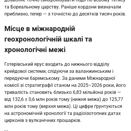
та Бореальному царству. Раніше кордони визначали
приблизно, тепер — з точністю до десятків тисяч років.
Місце в міжнародній
геохронологічній шкалі та
хронологічні межі
Готерівський ярус входить до нижнього відділу
крейдової системи, слідуючи за валанжинським і
передуючи баремському. За даними Міжнародної
комісії зі стратиграфії станом на 2025–2026 роки, його
тривалість становить близько 6,83 мільйона років —
від 132,6 ± 0,6 млн років тому (нижня межа) до 125,77
млн років тому (верхня межа). Ці цифри ґрунтуються
на астрономічній хронології та радіоізотопних датах
цирконів з вулканічних прошарків.