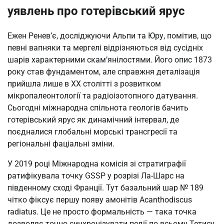
уявлень про готерівський ярус
Ежен Ренев’є, досліджуючи Альпи та Юру, помітив, що
певні вапняки та мергелі відрізняються від сусідніх
шарів характерними скам’янілостями. Його опис 1873
року став фундаментом, але справжня деталізація
прийшла лише в XX столітті з розвитком
мікропалеонтології та радіоізотопного датування.
Сьогодні міжнародна спільнота геологів бачить
готерівський ярус як динамічний інтервал, де
поєдналися глобальні морські трансгресії та
регіональні фаціальні зміни.
У 2019 році Міжнародна комісія зі стратиграфії
ратифікувала точку GSSP у розрізі Ла-Шарс на
південному сході Франції. Тут базальний шар № 189
чітко фіксує першу появу амонітів Acanthodiscus
radiatus. Це не просто формальність — така точка
дозволяє точно синхронізувати події по всьому Тетису