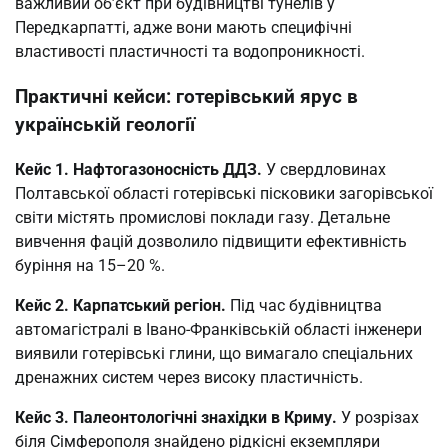
важливий об’єкт при будівництві тунелів у
Передкарпатті, адже вони мають специфічні
властивості пластичності та водопроникності.
Практичні кейси: готерівський ярус в
українській геології
Кейс 1. Нафтогазоносність ДДЗ.
У свердловинах
Полтавської області готерівські пісковики загорівської
світи містять промислові поклади газу. Детальне
вивчення фацій дозволило підвищити ефективність
буріння на 15–20 %.
Кейс 2. Карпатський регіон.
Під час будівництва
автомагістралі в Івано-Франківській області інженери
виявили готерівські глини, що вимагало спеціальних
дренажних систем через високу пластичність.
Кейс 3. Палеонтологічні знахідки в Криму.
У розрізах
біля Сімферополя знайдено рідкісні екземпляри