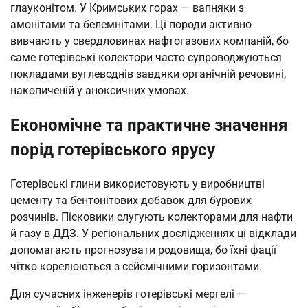
глауконітом. У Кримських горах — вапняки з
амонітами та белемнітами. Ці породи активно
вивчають у свердловинах нафтогазових компаній, бо
саме готерівські колектори часто супроводжуються
покладами вуглеводнів завдяки органічній речовині,
накопиченій у аноксичних умовах.
Економічне та практичне значення
порід готерівського ярусу
Готерівські глини використовують у виробництві
цементу та бентонітових добавок для бурових
розчинів. Пісковики слугують колекторами для нафти
й газу в ДДЗ. У регіональних дослідженнях ці відклади
допомагають прогнозувати родовища, бо їхні фації
чітко корелюються з сейсмічними горизонтами.
Для сучасних інженерів готерівські мергелі —