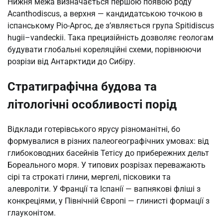
Нижня межа визначається першою появою роду
Acanthodiscus, а верхня — кандидатською точкою в
іспанському Ріо-Аргос, де з’являється група Spitidiscus
hugii–vandeckii. Така прецизійність дозволяє геологам
будувати глобальні кореляційні схеми, порівнюючи
розрізи від Антарктиди до Сибіру.
Стратиграфічна будова та
літологічні особливості порід
Відклади готерівського ярусу різноманітні, бо
формувалися в різних палеогеографічних умовах: від
глибоководних басейнів Тетісу до прибережних дельт
Бореального моря. У типових розрізах переважають
сірі та строкаті глини, мергелі, пісковики та
алевроліти. У Франції та Іспанії — вапнякові фліші з
конкреціями, у Північній Європі — глинисті формації з
глауконітом.