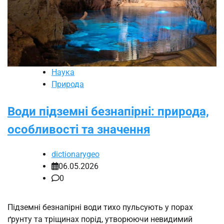
Наука
Природа
Води підземні безнапірні: природа,
особливості та значення
dictionarygeo
06.05.2026
0
Підземні безнапірні води тихо пульсують у порах
ґрунту та тріщинах порід, утворюючи невидимий