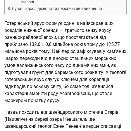
геології
Сучасні дослідження та перспективи вивчення
Готерівський ярус формує один із найяскравіших
розділів нижньої крейди — третього знизу ярусу
ранньокрейдової епохи, що простягається від
приблизно 132,6 ± 0,6 мільйона років тому до 125,77
мільйона років тому. Цей період зафіксував у кам’яних
шарах переходи від відносно стабільних морських
умов валанжинського часу до динамічних змін, які
підготували ґрунт для баремського розквіту. У геології
готерівський ярус слугує ключем для кореляції
відкладів по всьому світу, бо саме тоді з’явилися
характерні амоніти роду Acanthodiscus, що стали
маркером початку ярусу.
Назва походить від швейцарського містечка Отерів
(Hauterive) на березі озера Невшатель, де
швейцарський геолог Ежен Ренев’є вперше описав ці