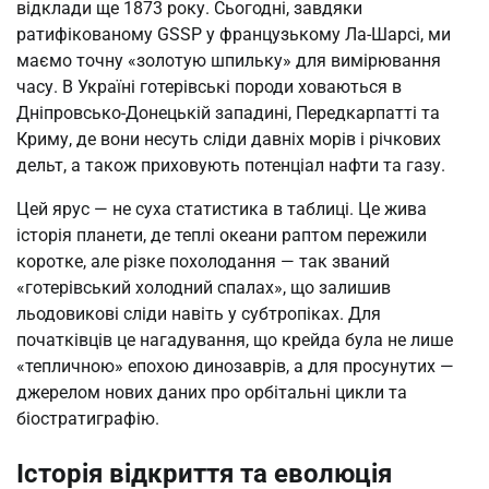
відклади ще 1873 року. Сьогодні, завдяки
ратифікованому GSSP у французькому Ла-Шарсі, ми
маємо точну «золотую шпильку» для вимірювання
часу. В Україні готерівські породи ховаються в
Дніпровсько-Донецькій западині, Передкарпатті та
Криму, де вони несуть сліди давніх морів і річкових
дельт, а також приховують потенціал нафти та газу.
Цей ярус — не суха статистика в таблиці. Це жива
історія планети, де теплі океани раптом пережили
коротке, але різке похолодання — так званий
«готерівський холодний спалах», що залишив
льодовикові сліди навіть у субтропіках. Для
початківців це нагадування, що крейда була не лише
«тепличною» епохою динозаврів, а для просунутих —
джерелом нових даних про орбітальні цикли та
біостратиграфію.
Історія відкриття та еволюція