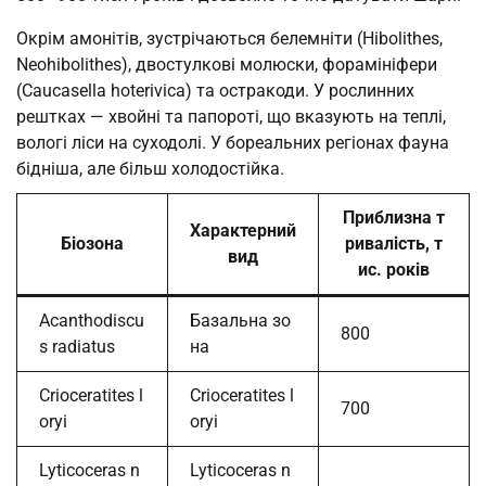
Окрім амонітів, зустрічаються белемніти (Hibolithes,
Neohibolithes), двостулкові молюски, форамініфери
(Caucasella hoterivica) та остракоди. У рослинних
рештках — хвойні та папороті, що вказують на теплі,
вологі ліси на суходолі. У бореальних регіонах фауна
бідніша, але більш холодостійка.
Приблизна т
Характерний
Біозона
ривалість, т
вид
ис. років
Acanthodiscu
Базальна зо
800
s radiatus
на
Crioceratites l
Crioceratites l
700
oryi
oryi
Lyticoceras n
Lyticoceras n