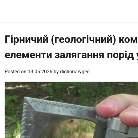
Skip
Friday, August 7, 2026
to
content
Гірничий (геологічний) ко
елементи залягання порід 
Posted on
13.05.2026
by
dictionarygeo