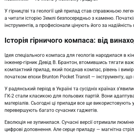
У гірництві та геології цей прилад став справжньою леге
а читати історію Землі безпосередньо з каменю. Початкі
інструментів, а професіонали цінують його за надійніст
Історія гірничого компаса: від винах
Ідея спеціального компаса для геологів народилася в кі
інженер-гірник Девід В. Брантон, втомившись тягати важк
компактний прилад, який поєднав компас, рівень і вимір
початком епохи Brunton Pocket Transit — інструменту, що
У радянський період в Україні та сусідніх країнах з’явил
ГК-2 стали класикою для польових партій. Вони адаптувал
матеріалів. Сьогодні ці прилади все ще використовують у 
перевершують багато сучасних гаджетів.
Еволюція не зупинилася. Сучасні версії отримали люміне
цифрові доповнення. Але серце приладу — магнітна стрі