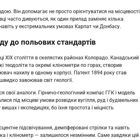
ндою. Він допомагає не просто орієнтуватися на місцевості
вці часто дивуються, як один прилад заміняє кілька
ь навіть у екстремальних умовах Карпат чи Донбасу.
оду до польових стандартів
нці XIX століття в скелястих районах Колорадо. Канадський
і теодоліти та окремі клінометри по горах, створив
ювач нахилу в одному корпусі. Патент 1894 року став
 швидко завоював світ геології.
ися свої аналоги. Гірничо-геологічний компас ГГК і модель
ися під місцеві умови розвідки вугілля, руд і будівельних
вишах і експедиціях, бо їхня простота і міцність
сцентне підсвічування, демпферовані стрілки та навіть
лка і клінометр — залишилося незмінним. Саме завдяки цій