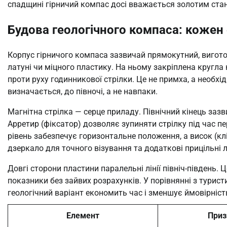
спадщині гірничий компас досі вважається золотим ста
Будова геологічного компаса: кожен
Корпус гірничого компаса зазвичай прямокутний, вигото
латуні чи міцного пластику. На ньому закріплена кругла
проти руху годинникової стрілки. Це не примха, а необхі
визначається, до півночі, а не навпаки.
Магнітна стрілка — серце приладу. Північний кінець зазв
Арретир (фіксатор) дозволяє зупиняти стрілку під час п
рівень забезпечує горизонтальне положення, а висок (к
дзеркало для точного візування та додаткові прицільні лі
Довгі сторони пластини паралельні лінії північ-південь.
показники без зайвих розрахунків. У порівнянні з турис
геологічний варіант економить час і зменшує ймовірніст
Елемент
Приз