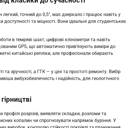
від класики до сучасності
н легкий, точний до 0,5°, має дзеркало і працює навіть у
ки доступності та міцності. Вони ідеальні для студентських
боти в темряві шахт, цифрові клінометри та навіть
будованим GPS, що автоматично прив’язують виміри до
жетні китайські репліки, але професіонали обирають
 та зручності, а ГГК — у ціні та простоті ремонту. Вибір
ивіша вибухобезпечність і надійність, для геологічного
 гірництві
и профілі розрізів, виявляти складки, розломи та
рисних копалин чи спрогнозувати напрямок буріння. У
них виробок, контролю стійкості покрівлі та планування