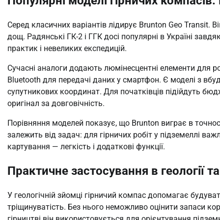
Популярні моделі гірничих компасів: 
Серед класичних варіантів лідирує Brunton Geo Transit. Ві
дощ. Радянські ГК-2 і ГГК досі популярні в Україні завдя
практик і невеликих експедицій.
Сучасні аналоги додають люмінесцентні елементи для ро
Bluetooth для передачі даних у смартфон. Є моделі з в
супутникових координат. Для початківців підійдуть бюд
оригінал за довговічність.
Порівняння моделей показує, що Brunton виграє в точності
залежить від задач: для гірничих робіт у підземеллі важл
картування — легкість і додаткові функції.
Практичне застосування в геології та
У геологічній зйомці гірничий компас допомагає будуват
тріщинуватість. Без нього неможливо оцінити запаси ко
гірництві він використовується для орієнтування підзем