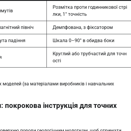
Розмітка проти годинникової стрі
имутів
лки, 1° точність
агнітний північ
Демпфована, з фіксатором
ута падіння
Шкала 0–90° в обидва боки
Круглий або трубчастий для точн
я
ості
х моделей (за матеріалами виробників і навчальних
: покрокова інструкція для точних
 поверхню породи геологічним молотком, щоб отримати