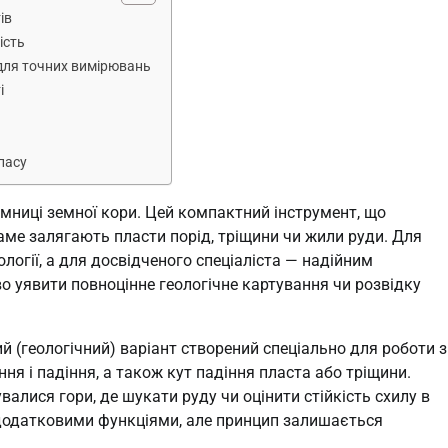
ів
ість
 для точних вимірювань
і
пасу
мниці земної кори. Цей компактний інструмент, що
аме залягають пласти порід, тріщини чи жили руди. Для
ології, а для досвідченого спеціаліста — надійним
о уявити повноцінне геологічне картування чи розвідку
й (геологічний) варіант створений спеціально для роботи з
я і падіння, а також кут падіння пласта або тріщини.
лися гори, де шукати руду чи оцінити стійкість схилу в
 додатковими функціями, але принцип залишається