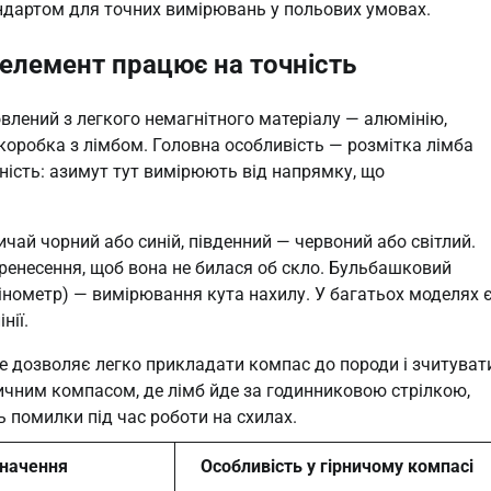
ндартом для точних вимірювань у польових умовах.
 елемент працює на точність
влений з легкого немагнітного матеріалу — алюмінію,
 коробка з лімбом. Головна особливість — розмітка лімба
дність: азимут тут вимірюють від напрямку, що
ичай чорний або синій, південний — червоний або світлий.
еренесення, щоб вона не билася об скло. Бульбашковий
лінометр) — вимірювання кута нахилу. У багатьох моделях 
нії.
 Це дозволяє легко прикладати компас до породи і зчитуват
тичним компасом, де лімб йде за годинниковою стрілкою,
ь помилки під час роботи на схилах.
начення
Особливість у гірничому компасі