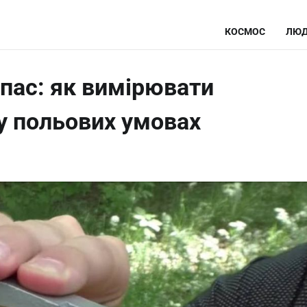
КОСМОС
ЛЮД
мпас: як вимірювати
у польових умовах