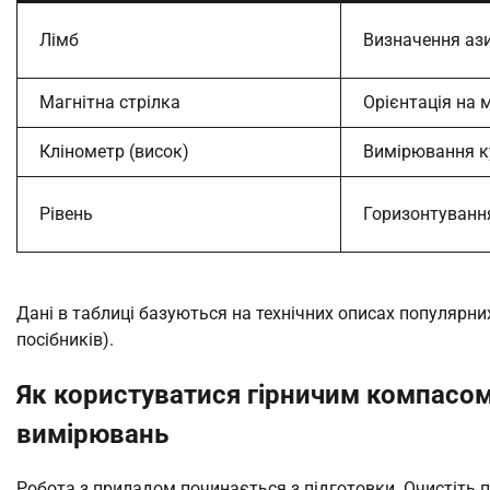
Лімб
Визначення аз
Магнітна стрілка
Орієнтація на м
Клінометр (висок)
Вимірювання к
Рівень
Горизонтуванн
Дані в таблиці базуються на технічних описах популярни
посібників).
Як користуватися гірничим компасом
вимірювань
Робота з приладом починається з підготовки. Очистіть