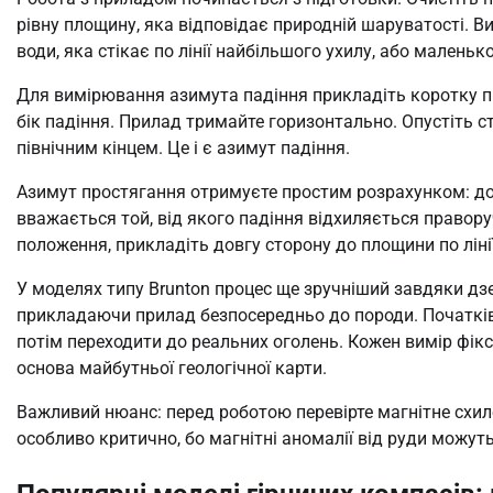
рівну площину, яка відповідає природній шаруватості. 
води, яка стікає по лінії найбільшого ухилу, або маленько
Для вимірювання азимута падіння прикладіть коротку пів
бік падіння. Прилад тримайте горизонтально. Опустіть ст
північним кінцем. Це і є азимут падіння.
Азимут простягання отримуєте простим розрахунком: дод
вважається той, від якого падіння відхиляється правору
положення, прикладіть довгу сторону до площини по лінії
У моделях типу Brunton процес ще зручніший завдяки дзе
прикладаючи прилад безпосередньо до породи. Початківц
потім переходити до реальних оголень. Кожен вимір фі
основа майбутньої геологічної карти.
Важливий нюанс: перед роботою перевірте магнітне схиле
особливо критично, бо магнітні аномалії від руди можу