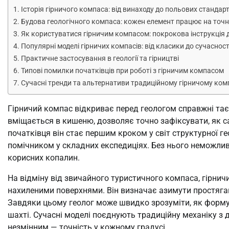
Історія гірничого компаса: від винаходу до польових стандарт
Будова геологічного компаса: кожен елемент працює на точн
Як користуватися гірничим компасом: покрокова інструкція
Популярні моделі гірничих компасів: від класики до сучасност
Практичне застосування в геології та гірництві
Типові помилки початківців при роботі з гірничим компасом
Сучасні тренди та альтернативи традиційному гірничому ком
Гірничий компас відкриває перед геологом справжні тає
вміщається в кишеню, дозволяє точно зафіксувати, як с
початківця він стає першим кроком у світ структурної ге
помічником у складних експедиціях. Без нього неможлив
корисних копалин.
На відміну від звичайного туристичного компаса, гірничи
нахиленими поверхнями. Він визначає азимути простяганн
Завдяки цьому геолог може швидко зрозуміти, як формува
шахті. Сучасні моделі поєднують традиційну механіку з
незмінним — точність у кожному градусі.