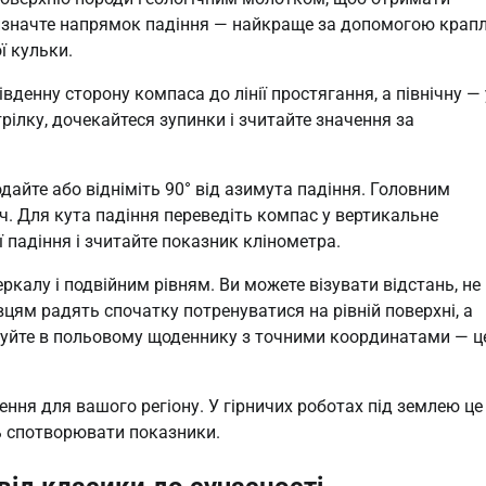
Визначте напрямок падіння — найкраще за допомогою крапл
ї кульки.
денну сторону компаса до лінії простягання, а північну — 
рілку, дочекайтеся зупинки і зчитайте значення за
айте або відніміть 90° від азимута падіння. Головним
ч. Для кута падіння переведіть компас у вертикальне
 падіння і зчитайте показник клінометра.
ркалу і подвійним рівням. Ви можете візувати відстань, не
ям радять спочатку потренуватися на рівній поверхні, а
ксуйте в польовому щоденнику з точними координатами — ц
ння для вашого регіону. У гірничих роботах під землею це
ть спотворювати показники.