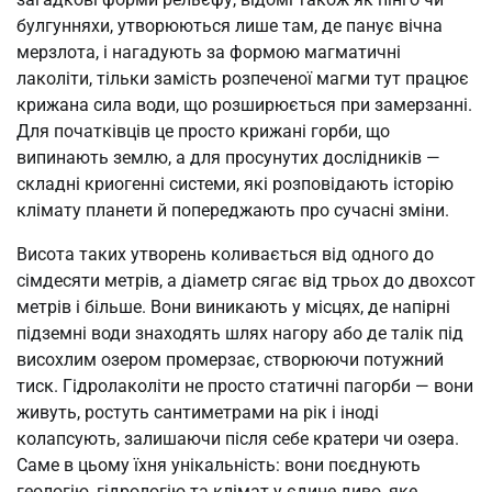
булгунняхи, утворюються лише там, де панує вічна
мерзлота, і нагадують за формою магматичні
лаколіти, тільки замість розпеченої магми тут працює
крижана сила води, що розширюється при замерзанні.
Для початківців це просто крижані горби, що
випинають землю, а для просунутих дослідників —
складні криогенні системи, які розповідають історію
клімату планети й попереджають про сучасні зміни.
Висота таких утворень коливається від одного до
сімдесяти метрів, а діаметр сягає від трьох до двохсот
метрів і більше. Вони виникають у місцях, де напірні
підземні води знаходять шлях нагору або де талік під
висохлим озером промерзає, створюючи потужний
тиск. Гідролаколіти не просто статичні пагорби — вони
живуть, ростуть сантиметрами на рік і іноді
колапсують, залишаючи після себе кратери чи озера.
Саме в цьому їхня унікальність: вони поєднують
геологію, гідрологію та клімат у єдине диво, яке