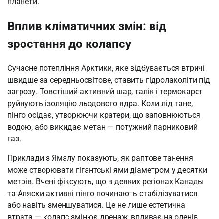
планети.
Вплив кліматичних змін: від
зростання до колапсу
Сучасне потепління Арктики, яке відбувається втричі
швидше за середньосвітове, ставить гідролаколіти під
загрозу. Товстіший активний шар, талік і термокарст
руйнують ізоляцію льодового ядра. Коли лід тане,
пінго осідає, утворюючи кратери, що заповнюються
водою, або викидає метан — потужний парниковий
газ.
Приклади з Ямалу показують, як раптове танення
може створювати гігантські ями діаметром у десятки
метрів. Вчені фіксують, що в деяких регіонах Канады
та Аляски активні пінго починають стабілізуватися
або навіть зменшуватися. Це не лише естетична
втрата — колапс змінює дренаж, впливає на оленів,