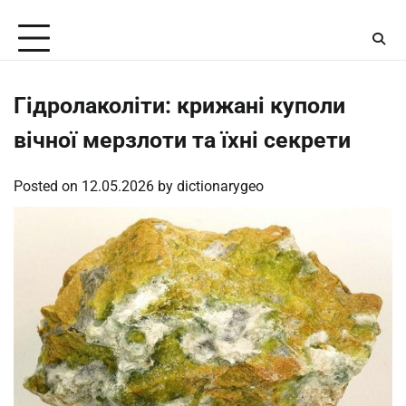
Skip
Friday, August 7, 2026
to
content
Гідролаколіти: крижані куполи
вічної мерзлоти та їхні секрети
Posted on
12.05.2026
by
dictionarygeo