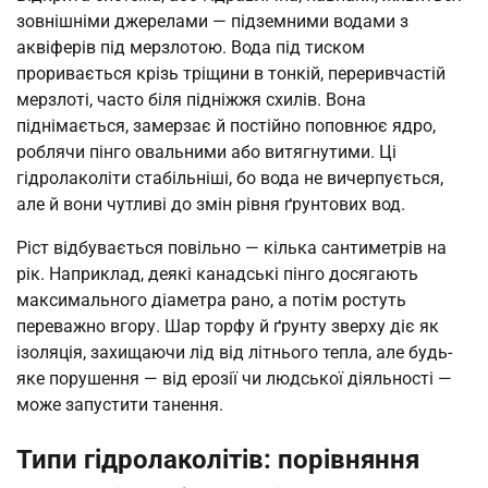
зовнішніми джерелами — підземними водами з
аквіферів під мерзлотою. Вода під тиском
проривається крізь тріщини в тонкій, переривчастій
мерзлоті, часто біля підніжжя схилів. Вона
піднімається, замерзає й постійно поповнює ядро,
роблячи пінго овальними або витягнутими. Ці
гідролаколіти стабільніші, бо вода не вичерпується,
але й вони чутливі до змін рівня ґрунтових вод.
Ріст відбувається повільно — кілька сантиметрів на
рік. Наприклад, деякі канадські пінго досягають
максимального діаметра рано, а потім ростуть
переважно вгору. Шар торфу й ґрунту зверху діє як
ізоляція, захищаючи лід від літнього тепла, але будь-
яке порушення — від ерозії чи людської діяльності —
може запустити танення.
Типи гідролаколітів: порівняння