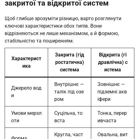
закритої та відкритої систем
Щоб глибше зрозуміти різницю, варто розглянути
ключові характеристики обох типів. Вони
відрізняються не лише механізмом, а й формою,
стабільністю та поширенням.
Закрита (гід
Відкрита (гі
Характерист
ростатична)
дравлічна) с
ика
система
истема
Внутрішнє —
Зовнішнє —
Джерело вод
талік під озе
підземні акв
и
ром
іфери
Умови мерзл
Суцільна, то
Тонка, перер
оти
вста
ивчаста
Кругла, част
Овальна, вит
Форма