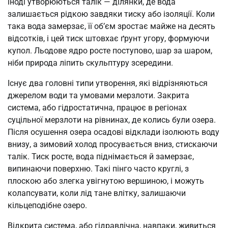
іноді утворюються талік — ділянки, де вода
залишається рідкою завдяки тиску або ізоляції. Коли
така вода замерзає, її об’єм зростає майже на десять
відсотків, і цей тиск штовхає ґрунт угору, формуючи
купол. Льодове ядро росте поступово, шар за шаром,
ніби природа ліпить скульптуру зсередини.
Існує два головні типи утворення, які відрізняються
джерелом води та умовами мерзлоти. Закрита
система, або гідростатична, працює в регіонах
суцільної мерзлоти на рівнинах, де колись були озера.
Після осушення озера осадові відклади ізолюють воду
внизу, а зимовий холод просувається вниз, стискаючи
талік. Тиск росте, вода піднімається й замерзає,
випинаючи поверхню. Такі пінго часто круглі, з
плоскою або злегка увігнутою вершиною, і можуть
колапсувати, коли лід тане влітку, залишаючи
кільцеподібне озеро.
Відкрита система, або гідравлічна, навпаки, живиться