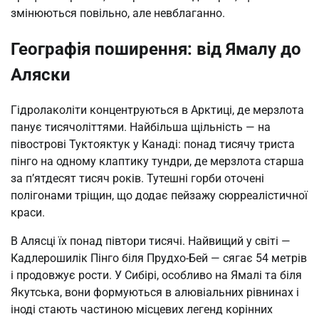
змінюються повільно, але невблаганно.
Географія поширення: від Ямалу до
Аляски
Гідролаколіти концентруються в Арктиці, де мерзлота
панує тисячоліттями. Найбільша щільність — на
півострові Туктояктук у Канаді: понад тисячу триста
пінго на одному клаптику тундри, де мерзлота старша
за п’ятдесят тисяч років. Тутешні горби оточені
полігонами тріщин, що додає пейзажу сюрреалістичної
краси.
В Алясці їх понад півтори тисячі. Найвищий у світі —
Кадлерошилік Пінго біля Прудхо-Бей — сягає 54 метрів
і продовжує рости. У Сибірі, особливо на Ямалі та біля
Якутська, вони формуються в алювіальних рівнинах і
іноді стають частиною місцевих легенд корінних