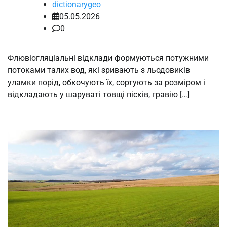
dictionarygeo
05.05.2026
0
Флювіогляціальні відклади формуються потужними
потоками талих вод, які зривають з льодовиків
уламки порід, обкочують їх, сортують за розміром і
відкладають у шаруваті товщі пісків, гравію […]