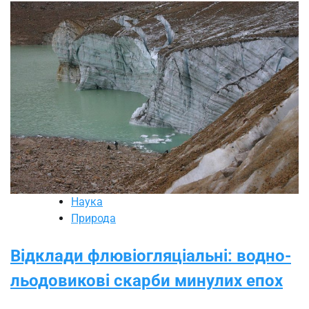
Наука
Природа
Відклади флювіогляціальні: водно-
льодовикові скарби минулих епох