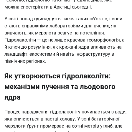
можна спостерігати в Арктиці сьогодні.
У світі понад одинадцять тисяч таких об’єктів, і вони
стають справжніми лабораторіями для вчених, які
вивчають, як мерзлота реагує на потепління.
Гідролаколіти — це не лише красива геоморфологія, а
й ключ до розуміння, як крижані ядра впливають на
ландшафт, екосистеми й навіть інфраструктуру в
північних регіонах.
Як утворюються гідролаколіти:
механізми пучення та льодового
ядра
Процес народження гідролаколіту починається з води,
яка опиняється в пастці холоду. У зоні багаторічної
мерзлоти ґрунт промерзає на сотні метрів углиб, але