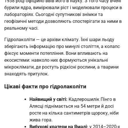
1938 році офіційно ввів його в науку. З того часу вчені
бурили ядра, вимірювали ріст і моделювали процеси в
лабораторіях. Сьогодні супутникові знімки та
геофізичні методи дозволяють спостерігати за ними в
реальному часі.
Гідролаколіти — це архіви клімату. Їхні шари льоду
зберігають інформацію про минулі століття, а колапс
фіксує моменти потепління. Вони впливають на
екосистеми: навколо них формуються унікальні
мікроклімати, де ростуть рідкісні рослини, а тварини
знаходять притулок.
Цікаві факти про гідролаколіти
Найвищий у світі:
Кадлерошилік Пінго в
Алясці піднімається на 54 метри й досі
росте на кілька сантиметрів щороку, ніби
жива гора.
Вибухові кратери на Ямалі:
у 2014–2020-х