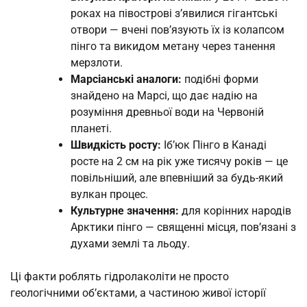
роках на півострові з’явилися гігантські
отвори — вчені пов’язують їх із колапсом
пінго та викидом метану через танення
мерзлоти.
Марсіанські аналоги:
подібні форми
знайдено на Марсі, що дає надію на
розуміння древньої води на Червоній
планеті.
Швидкість росту:
Іб’юк Пінго в Канаді
росте на 2 см на рік уже тисячу років — це
повільніший, але впевніший за будь-який
вулкан процес.
Культурне значення:
для корінних народів
Арктики пінго — священні місця, пов’язані з
духами землі та льоду.
Ці факти роблять гідролаколіти не просто
геологічними об’єктами, а частиною живої історії