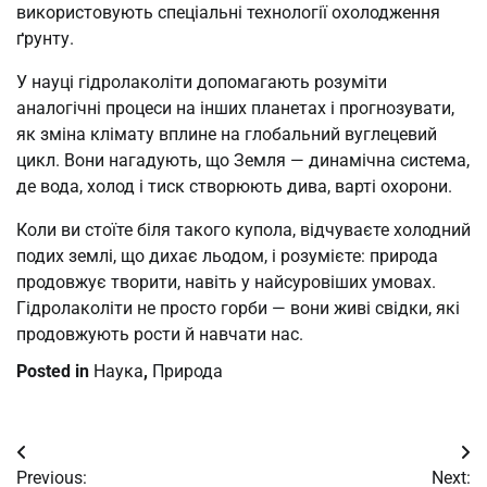
використовують спеціальні технології охолодження
ґрунту.
У науці гідролаколіти допомагають розуміти
аналогічні процеси на інших планетах і прогнозувати,
як зміна клімату вплине на глобальний вуглецевий
цикл. Вони нагадують, що Земля — динамічна система,
де вода, холод і тиск створюють дива, варті охорони.
Коли ви стоїте біля такого купола, відчуваєте холодний
подих землі, що дихає льодом, і розумієте: природа
продовжує творити, навіть у найсуровіших умовах.
Гідролаколіти не просто горби — вони живі свідки, які
продовжують рости й навчати нас.
Posted in
Наука
,
Природа
Post
Previous:
Next: