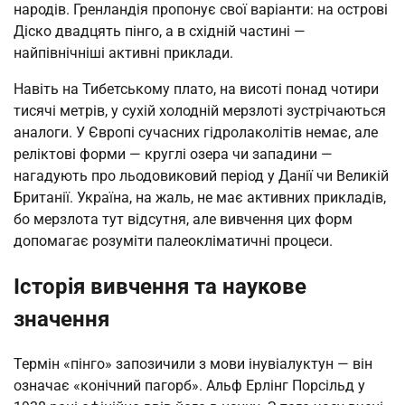
народів. Гренландія пропонує свої варіанти: на острові
Діско двадцять пінго, а в східній частині —
найпівнічніші активні приклади.
Навіть на Тибетському плато, на висоті понад чотири
тисячі метрів, у сухій холодній мерзлоті зустрічаються
аналоги. У Європі сучасних гідролаколітів немає, але
реліктові форми — круглі озера чи западини —
нагадують про льодовиковий період у Данії чи Великій
Британії. Україна, на жаль, не має активних прикладів,
бо мерзлота тут відсутня, але вивчення цих форм
допомагає розуміти палеокліматичні процеси.
Історія вивчення та наукове
значення
Термін «пінго» запозичили з мови інувіалуктун — він
означає «конічний пагорб». Альф Ерлінг Порсільд у