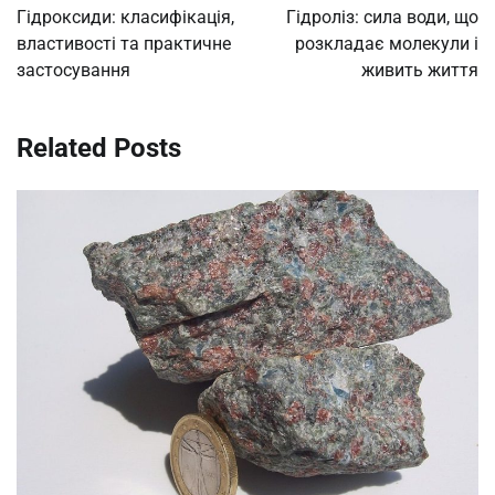
navigation
Гідроксиди: класифікація,
Гідроліз: сила води, що
властивості та практичне
розкладає молекули і
застосування
живить життя
Related Posts