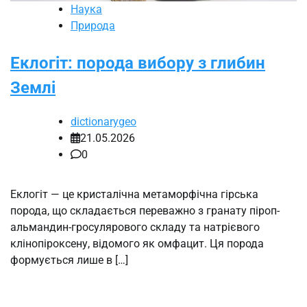
Наука
Природа
Еклогіт: порода вибору з глибин
Землі
dictionarygeo
21.05.2026
0
Еклогіт — це кристалічна метаморфічна гірська
порода, що складається переважно з гранату піроп-
альмандин-гросулярового складу та натрієвого
клінопіроксену, відомого як омфацит. Ця порода
формується лише в […]