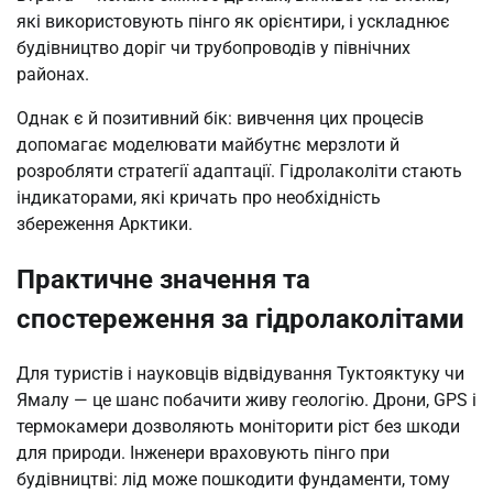
які використовують пінго як орієнтири, і ускладнює
будівництво доріг чи трубопроводів у північних
районах.
Однак є й позитивний бік: вивчення цих процесів
допомагає моделювати майбутнє мерзлоти й
розробляти стратегії адаптації. Гідролаколіти стають
індикаторами, які кричать про необхідність
збереження Арктики.
Практичне значення та
спостереження за гідролаколітами
Для туристів і науковців відвідування Туктояктуку чи
Ямалу — це шанс побачити живу геологію. Дрони, GPS і
термокамери дозволяють моніторити ріст без шкоди
для природи. Інженери враховують пінго при
будівництві: лід може пошкодити фундаменти, тому