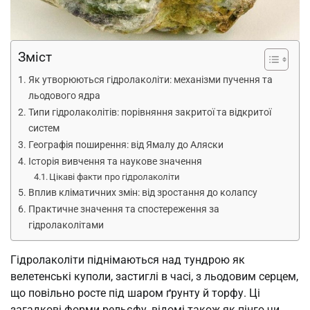
Зміст
Як утворюються гідролаколіти: механізми пучення та
льодового ядра
Типи гідролаколітів: порівняння закритої та відкритої
систем
Географія поширення: від Ямалу до Аляски
Історія вивчення та наукове значення
Цікаві факти про гідролаколіти
Вплив кліматичних змін: від зростання до колапсу
Практичне значення та спостереження за
гідролаколітами
Гідролаколіти піднімаються над тундрою як
велетенські куполи, застиглі в часі, з льодовим серцем,
що повільно росте під шаром ґрунту й торфу. Ці
загадкові форми рельєфу, відомі також як пінго чи