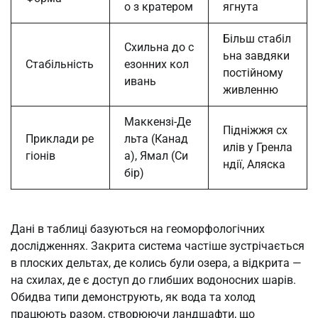
о з кратером
ягнута
Більш стабіл
Схильна до с
ьна завдяки
Стабільність
езонних кол
постійному
ивань
живленню
Маккензі-Де
Підніжжя сх
Приклади ре
льта (Канад
илів у Гренла
гіонів
а), Ямал (Си
ндії, Аляска
бір)
Дані в таблиці базуються на геоморфологічних
дослідженнях. Закрита система частіше зустрічається
в плоских дельтах, де колись були озера, а відкрита —
на схилах, де є доступ до глибших водоносних шарів.
Обидва типи демонструють, як вода та холод
працюють разом, створюючи ландшафти, що