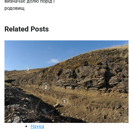
визначає долю порід і
родовищ
Related Posts
Наука