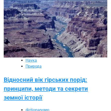
Наука
Природа
Відносний вік гірських порід:
принципи, методи та секрети
земної історії
dictionarygeo