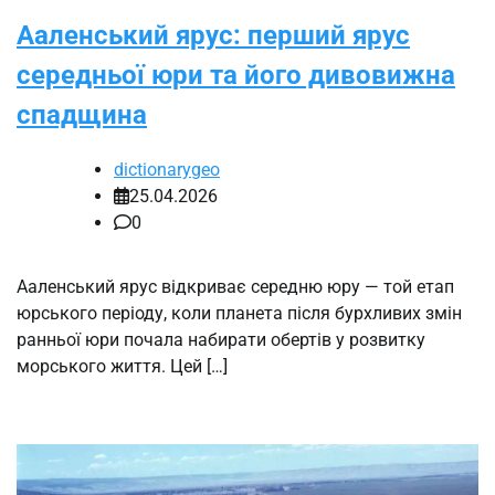
Ааленський ярус: перший ярус
середньої юри та його дивовижна
спадщина
dictionarygeo
25.04.2026
0
Ааленський ярус відкриває середню юру — той етап
юрського періоду, коли планета після бурхливих змін
ранньої юри почала набирати обертів у розвитку
морського життя. Цей […]