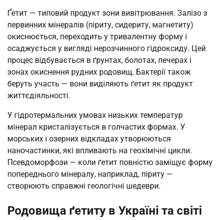
Ґетит — типовий продукт зони вивітрювання. Залізо з
первинних мінералів (піриту, сидериту, магнетиту)
окиснюється, переходить у тривалентну форму і
осаджується у вигляді нерозчинного гідроксиду. Цей
процес відбувається в ґрунтах, болотах, печерах і
зонах окиснення рудних родовищ. Бактерії також
беруть участь — вони виділяють ґетит як продукт
життєдіяльності.
У гідротермальних умовах низьких температур
мінерал кристалізується в голчастих формах. У
морських і озерних відкладах утворюються
наночастинки, які впливають на геохімічні цикли.
Псевдоморфози — коли ґетит повністю заміщує форму
попереднього мінералу, наприклад, піриту —
створюють справжні геологічні шедеври.
Родовища ґетиту в Україні та світі