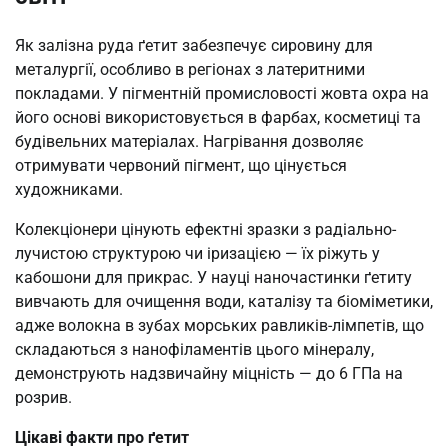
Як залізна руда ґетит забезпечує сировину для
металургії, особливо в регіонах з латеритними
покладами. У пігментній промисловості жовта охра на
його основі використовується в фарбах, косметиці та
будівельних матеріалах. Нагрівання дозволяє
отримувати червоний пігмент, що цінується
художниками.
Колекціонери цінують ефектні зразки з радіально-
лучистою структурою чи іризацією — їх ріжуть у
кабошони для прикрас. У науці наночастинки ґетиту
вивчають для очищення води, каталізу та біоміметики,
адже волокна в зубах морських равликів-лімпетів, що
складаються з нанофіламентів цього мінералу,
демонструють надзвичайну міцність — до 6 ГПа на
розрив.
Цікаві факти про ґетит