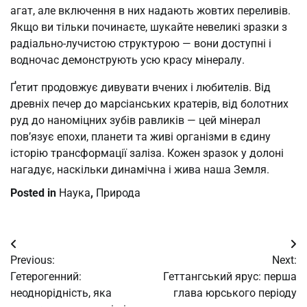
агат, але включення в них надають жовтих переливів.
Якщо ви тільки починаєте, шукайте невеликі зразки з
радіально-лучистою структурою — вони доступні і
водночас демонструють усю красу мінералу.
Ґетит продовжує дивувати вчених і любителів. Від
древніх печер до марсіанських кратерів, від болотних
руд до наноміцних зубів равликів — цей мінерал
пов’язує епохи, планети та живі організми в єдину
історію трансформації заліза. Кожен зразок у долоні
нагадує, наскільки динамічна і жива наша Земля.
Posted in
Наука
,
Природа
Post
Previous:
Next:
navigation
Гетерогенний:
Геттангський ярус: перша
неоднорідність, яка
глава юрського періоду