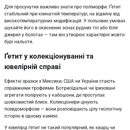
Для просунутих важливо знати про поліморфи. Ґетит
стабільний при кімнатній температурі, на відміну від
високотемпературних модифікацій. У польових умовах
шукайте його в окиснених зонах рудних тіл або біля
джерел у болотах — там він утворює характерні жовто-
бурі нальоти.
Ґетит у колекціонуванні та
ювелірній справі
Ефектні зразки з Мексики, США чи України стають
справжніми трофеями. Ботриоїдальні чи іризовані
агрегати полірують у кабошони, де проступає
шовковистий блиск. Колекціонери цінують
псевдоморфози — вони розповідають цілу геологічну
історію в одному камені.
У ювелірці ґетит не такий популярний, як кварц чи