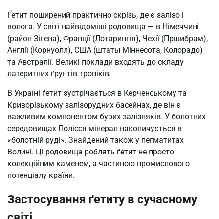
Ґетит поширений практично скрізь, де є залізо і
волога. У світі найвідоміші родовища — в Німеччині
(район Зігена), Франції (Лотарингія), Чехії (Пршибрам),
Англії (Корнуолл), США (штаты Міннесота, Колорадо)
та Австралії. Великі поклади входять до складу
латеритних ґрунтів тропіків.
В Україні ґетит зустрічається в Керченському та
Криворізькому залізорудних басейнах, де він є
важливим компонентом бурих залізняків. У болотних
середовищах Полісся мінерал накопичується в
«болотній руді». Знайдений також у пегматитах
Волині. Ці родовища роблять ґетит не просто
колекційним каменем, а частиною промислового
потенціалу країни.
Застосування ґетиту в сучасному
світі