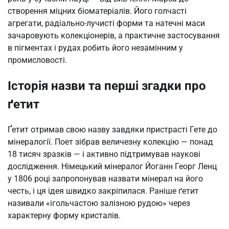
створення міцних біоматеріалів. Його голчасті
агрегати, радіально-лучисті форми та натечні маси
зачаровують колекціонерів, а практичне застосування
в пігментах і рудах робить його незамінним у
промисловості.
Історія назви та перші згадки про
ґетит
Ґетит отримав свою назву завдяки пристрасті Гете до
мінералогії. Поет зібрав величезну колекцію — понад
18 тисяч зразків — і активно підтримував наукові
дослідження. Німецький мінералог Йоганн Георг Ленц
у 1806 році запропонував назвати мінерал на його
честь, і ця ідея швидко закріпилася. Раніше ґетит
називали «ігольчастою залізною рудою» через
характерну форму кристалів.