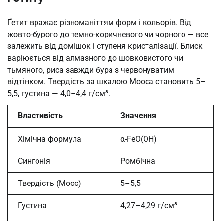
Ґетит вражає різноманіттям форм і кольорів. Від
жовто-бурого до темно-коричневого чи чорного — все
залежить від домішок і ступеня кристалізації. Блиск
варіюється від алмазного до шовковистого чи
тьмяного, риса завжди бура з червонуватим
відтінком. Твердість за шкалою Мооса становить 5–
5,5, густина — 4,0–4,4 г/см³.
Властивість
Значення
Хімічна формула
α-FeO(OH)
Сингонія
Ромбічна
Твердість (Моос)
5–5,5
Густина
4,27–4,29 г/см³