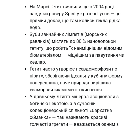
На Марсі ґетит виявили ще в 2004 році
завдяки роверу Spirit у кратері Гусєв — це
прямий доказ, що там колись текла рідка
вода.
Зуби звичайних лімпетів (морських
равликів) містять до 80 % нановолокон
ґетиту, що робить їх найміцнішим відомим
біоматеріалом — міцнішим за павутиння чи
кевлар.
Ґетит часто утворює псевдоморфози по
піриту, зберігаючи ідеальну кубічну форму
попередника, наче природа вирішила
«заморозити» момент окиснення.
У давньому Єгипті мінерал асоціювали з
богинею Гекатою, а в сучасній
колекціонерській спільноті «бархатна
обманка» — так називають красиві
голчасті агрегати — вважається одним з