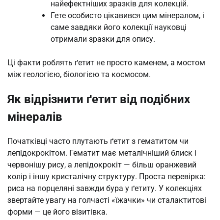
найефектніших зразків для колекцій.
Гете особисто цікавився цим мінералом, і
саме завдяки його колекції науковці
отримали зразки для опису.
Ці факти роблять ґетит не просто каменем, а мостом
між геологією, біологією та космосом.
Як відрізнити ґетит від подібних
мінералів
Початківці часто плутають ґетит з гематитом чи
лепідокрокітом. Гематит має металічніший блиск і
червонішу рису, а лепідокрокіт — більш оранжевий
колір і іншу кристалічну структуру. Проста перевірка:
риса на порцеляні завжди бура у ґетиту. У колекціях
звертайте увагу на голчасті «їжачки» чи сталактитові
форми — це його візитівка.