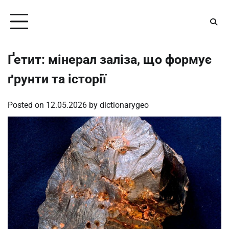
Skip
Thursday, August 6, 2026
to
content
Ґетит: мінерал заліза, що формує
ґрунти та історії
Posted on
12.05.2026
by
dictionarygeo