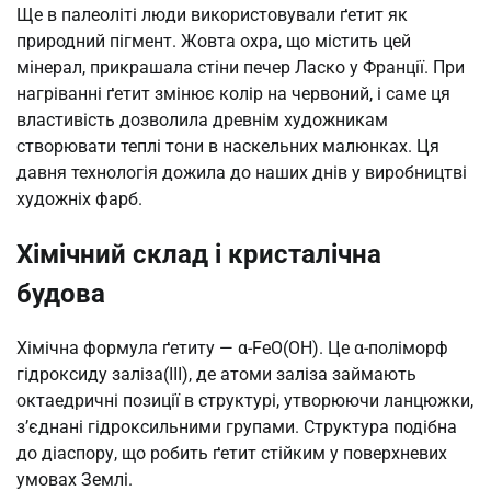
Ще в палеоліті люди використовували ґетит як
природний пігмент. Жовта охра, що містить цей
мінерал, прикрашала стіни печер Ласко у Франції. При
нагріванні ґетит змінює колір на червоний, і саме ця
властивість дозволила древнім художникам
створювати теплі тони в наскельних малюнках. Ця
давня технологія дожила до наших днів у виробництві
художніх фарб.
Хімічний склад і кристалічна
будова
Хімічна формула ґетиту — α-FeO(OH). Це α-поліморф
гідроксиду заліза(III), де атоми заліза займають
октаедричні позиції в структурі, утворюючи ланцюжки,
з’єднані гідроксильними групами. Структура подібна
до діаспору, що робить ґетит стійким у поверхневих
умовах Землі.