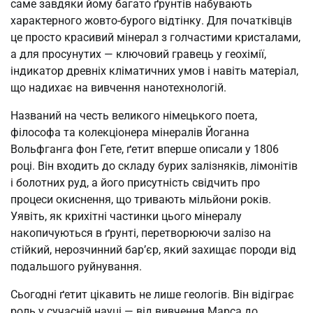
саме завдяки йому багато ґрунтів набувають
характерного жовто-бурого відтінку. Для початківців
це просто красивий мінерал з голчастими кристалами,
а для просунутих — ключовий гравець у геохімії,
індикатор древніх кліматичних умов і навіть матеріал,
що надихає на вивчення нанотехнологій.
Названий на честь великого німецького поета,
філософа та колекціонера мінералів Йоганна
Вольфганга фон Гете, ґетит вперше описали у 1806
році. Він входить до складу бурих залізняків, лімонітів
і болотних руд, а його присутність свідчить про
процеси окиснення, що тривають мільйони років.
Уявіть, як крихітні частинки цього мінералу
накопичуються в ґрунті, перетворюючи залізо на
стійкий, нерозчинний бар’єр, який захищає породи від
подальшого руйнування.
Сьогодні ґетит цікавить не лише геологів. Він відіграє
роль у сучасній науці — від вивчення Марса до