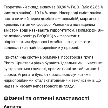
Теоретичний склад включає 89,86 % Fe₂O₃ (або 62,86 %
чистого заліза) і 10,14 % води. Насправді вміст заліза
часто нижчий через домішки — алюміній, марганець,
кремній, титан чи фосфор. Різновид з підвищеним
вмістом води називають гідроґетитом. Поліморфи, як-
от лепідокрокіт (γ-FeO(OH)) чи фероксигіт,
відрізняються будовою і стабільністю, але ґетит
залишається найпоширенішим у природі.
Кристалічна система ромбічна, просторова група
Pbnm. Кристали рідко бувають ідеальними — частіше
зустрічаються голчасті, призматичні чи таблитчасті
форми. Агрегати бувають радіально-лучистими,
ниркоподібними, сталактитовими чи землистими, що
надає мінералу неповторного вигляду.
Фізичні та оптичні властивості
ґетиту