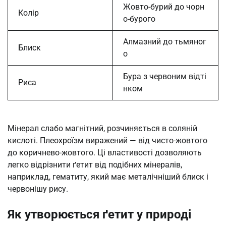
Жовто-бурий до чорн
Колір
о-бурого
Алмазний до тьмяног
Блиск
о
Бура з червоним відті
Риса
нком
Мінерал слабо магнітний, розчиняється в соляній
кислоті. Плеохроїзм виражений — від чисто-жовтого
до коричнево-жовтого. Ці властивості дозволяють
легко відрізнити ґетит від подібних мінералів,
наприклад, гематиту, який має металічніший блиск і
червонішу рису.
Як утворюється ґетит у природі