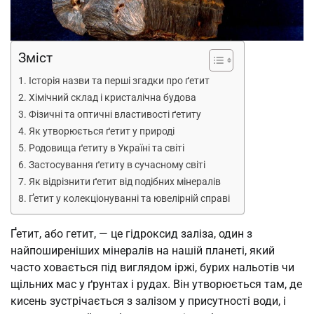
Зміст
Історія назви та перші згадки про ґетит
Хімічний склад і кристалічна будова
Фізичні та оптичні властивості ґетиту
Як утворюється ґетит у природі
Родовища ґетиту в Україні та світі
Застосування ґетиту в сучасному світі
Як відрізнити ґетит від подібних мінералів
Ґетит у колекціонуванні та ювелірній справі
Ґетит, або гетит, — це гідроксид заліза, один з
найпоширеніших мінералів на нашій планеті, який
часто ховається під виглядом іржі, бурих нальотів чи
щільних мас у ґрунтах і рудах. Він утворюється там, де
кисень зустрічається з залізом у присутності води, і