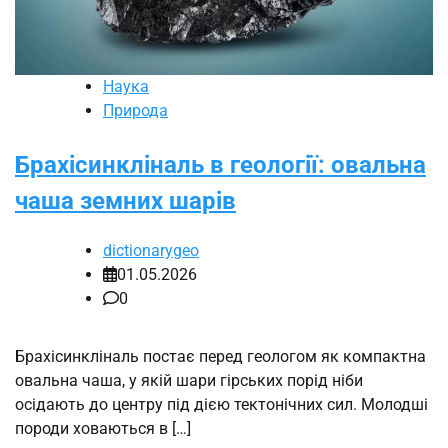
Наука
Природа
Брахісинкліналь в геології: овальна
чаша земних шарів
dictionarygeo
01.05.2026
0
Брахісинкліналь постає перед геологом як компактна
овальна чаша, у якій шари гірських порід ніби
осідають до центру під дією тектонічних сил. Молодші
породи ховаються в […]