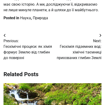
має свою історію. А ми, досліджуючи її, відкриваємо
не лише минуле планети, а й шляхи до її майбутнього.
Posted in
Наука
,
Природа
Post
Previous:
Next:
navigation
Геохімічні процеси: як хімія
Геохімія підземних вод:
формує Землю від глибин
хімічні таємниці
до поверхні
прихованих глибин Землі
Related Posts