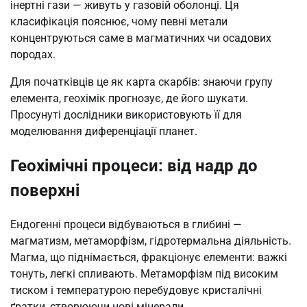
інертні гази — живуть у газовій оболонці. Ця
класифікація пояснює, чому певні метали
концентруються саме в магматичних чи осадових
породах.
Для початківців це як карта скарбів: знаючи групу
елемента, геохімік прогнозує, де його шукати.
Просунуті дослідники використовують її для
моделювання диференціації планет.
Геохімічні процеси: від надр до
поверхні
Ендогенні процеси відбуваються в глибині —
магматизм, метаморфізм, гідротермальна діяльність.
Магма, що піднімається, фракціонує елементи: важкі
тонуть, легкі спливають. Метаморфізм під високим
тиском і температурою перебудовує кристалічні
ґратки, створюючи нові мінерали.