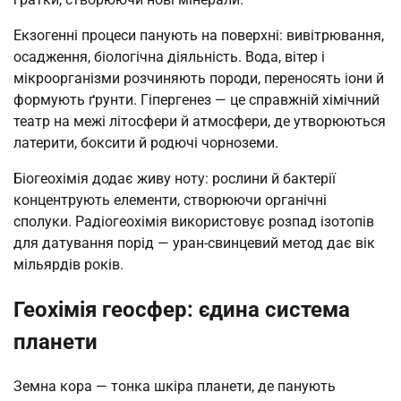
Екзогенні процеси панують на поверхні: вивітрювання,
осадження, біологічна діяльність. Вода, вітер і
мікроорганізми розчиняють породи, переносять іони й
формують ґрунти. Гіпергенез — це справжній хімічний
театр на межі літосфери й атмосфери, де утворюються
латерити, боксити й родючі чорноземи.
Біогеохімія додає живу ноту: рослини й бактерії
концентрують елементи, створюючи органічні
сполуки. Радіогеохімія використовує розпад ізотопів
для датування порід — уран-свинцевий метод дає вік
мільярдів років.
Геохімія геосфер: єдина система
планети
Земна кора — тонка шкіра планети, де панують