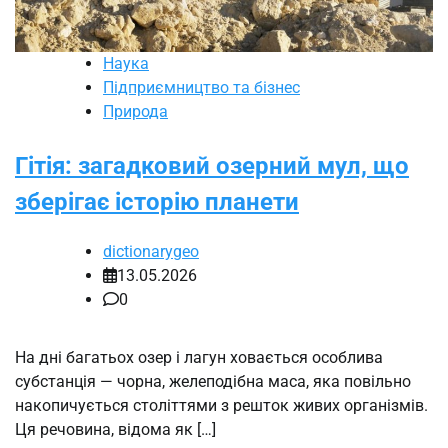
Наука
Підприємництво та бізнес
Природа
Гітія: загадковий озерний мул, що
зберігає історію планети
dictionarygeo
13.05.2026
0
На дні багатьох озер і лагун ховається особлива
субстанція — чорна, желеподібна маса, яка повільно
накопичується століттями з решток живих організмів.
Ця речовина, відома як […]