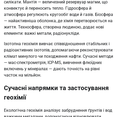
силікати. Мантія — величезний резервуар магми, що
конвектує й переносить тепло. Гідросфера й
атмосфера регулюють кругообіг води й газів. Біосфера
— найактивніша оболонка, де хімія перетворюється на
життя. Техносфера, створена людиною, додає нові
елементи: важкі метали, радіонукліди.
Ізотопна геохімія вивчає співвідношення стабільних і
радіоактивних ізотопів, допомагаючи реконструювати
клімат минулого чи походження нафти. Сучасні методи
— мас-спектрометрія, ICP-MS, вивчення флюїдних
включень у мінералах — дають точність на рівні
часток на мільйон.
Сучасні напрямки та застосування
геохімії
Екологічна геохімія аналізує забруднення ґрунтів і вод
важкими металами, допомагаючи відновлювати