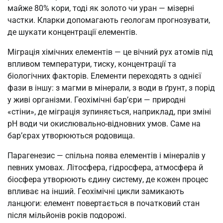
майже 80% кори, тоді як золото чи уран — мізерні
частки. Кларки допомагають геологам прогнозувати,
де шукати концентрації елементів.
Міграція хімічних елементів — це вічний рух атомів під
впливом температури, тиску, концентрації та
біологічних факторів. Елементи переходять з однієї
фази в іншу: з магми в мінерали, з води в ґрунт, з порід
у живі організми. Геохімічні бар’єри — природні
«стіни», де міграція зупиняється, наприклад, при зміні
pH води чи окислювально-відновних умов. Саме на
бар’єрах утворюються родовища.
Парагенезис — спільна поява елементів і мінералів у
певних умовах. Літосфера, гідросфера, атмосфера й
біосфера утворюють єдину систему, де кожен процес
впливає на інший. Геохімічні цикли замикають
ланцюги: елемент повертається в початковий стан
після мільйонів років подорожі.