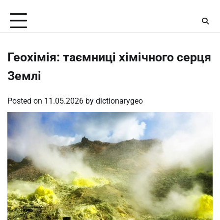
Skip
Thursday, August 6, 2026
to
content
Геохімія: таємниці хімічного серця
Землі
Posted on
11.05.2026
by
dictionarygeo