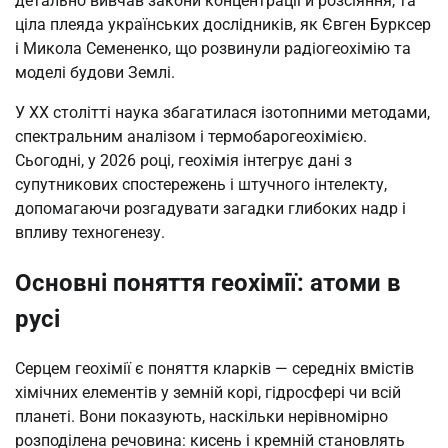
детально вивчав закони концентрації й розсіяння, та
ціла плеяда українських дослідників, як Євген Бурксер
і Микола Семененко, що розвинули радіогеохімію та
моделі будови Землі.
У XX столітті наука збагатилася ізотопними методами,
спектральним аналізом і термобарогеохімією.
Сьогодні, у 2026 році, геохімія інтегрує дані з
супутникових спостережень і штучного інтелекту,
допомагаючи розгадувати загадки глибоких надр і
впливу техногенезу.
Основні поняття геохімії: атоми в
русі
Серцем геохімії є поняття кларків — середніх вмістів
хімічних елементів у земній корі, гідросфері чи всій
планеті. Вони показують, наскільки нерівномірно
розподілена речовина: кисень і кремній становлять