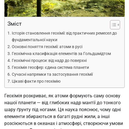
Зміст
Історія становлення геохімії: від практичних ремесел до
фундаментальної науки
Основні поняття геохімії: атоми в русі
Геохімічна класифікація елементів за Гольдшмідтом
Геохімічні процеси: від надр до поверхні
Геохімія геосфер: єдина система планети
Сучасні напрямки та застосування геохімії
Цікаві факти про геохімію
Геохімія розкриває, як атоми формують саму основу
нашої планети — від глибоких надр мантії до тонкого
шару ґрунту під ногами. Ця наука пояснює, чому одні
елементи збираються в багаті рудні жили, а інші
розсіюються в океанах і атмосфері, створюючи умови