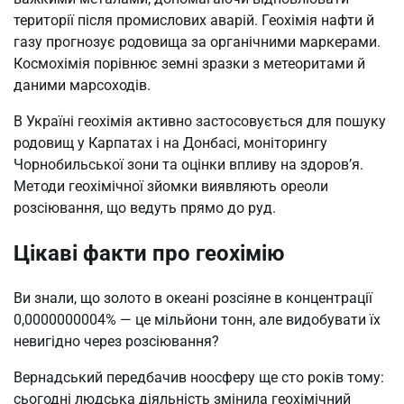
території після промислових аварій. Геохімія нафти й
газу прогнозує родовища за органічними маркерами.
Космохімія порівнює земні зразки з метеоритами й
даними марсоходів.
В Україні геохімія активно застосовується для пошуку
родовищ у Карпатах і на Донбасі, моніторингу
Чорнобильської зони та оцінки впливу на здоров’я.
Методи геохімічної зйомки виявляють ореоли
розсіювання, що ведуть прямо до руд.
Цікаві факти про геохімію
Ви знали, що золото в океані розсіяне в концентрації
0,0000000004% — це мільйони тонн, але видобувати їх
невигідно через розсіювання?
Вернадський передбачив ноосферу ще сто років тому:
сьогодні людська діяльність змінила геохімічний