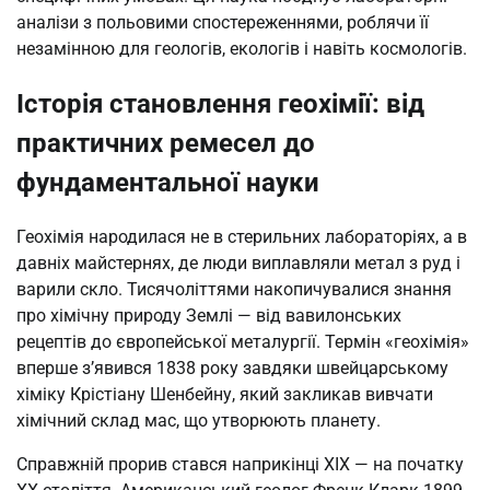
аналізи з польовими спостереженнями, роблячи її
незамінною для геологів, екологів і навіть космологів.
Історія становлення геохімії: від
практичних ремесел до
фундаментальної науки
Геохімія народилася не в стерильних лабораторіях, а в
давніх майстернях, де люди виплавляли метал з руд і
варили скло. Тисячоліттями накопичувалися знання
про хімічну природу Землі — від вавилонських
рецептів до європейської металургії. Термін «геохімія»
вперше з’явився 1838 року завдяки швейцарському
хіміку Крістіану Шенбейну, який закликав вивчати
хімічний склад мас, що утворюють планету.
Справжній прорив стався наприкінці XIX — на початку