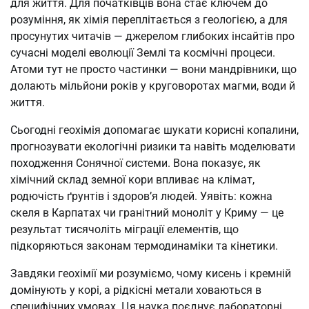
для життя. Для початківців вона стає ключем до
розуміння, як хімія переплітається з геологією, а для
просунутих читачів — джерелом глибоких інсайтів про
сучасні моделі еволюції Землі та космічні процеси.
Атоми тут не просто частинки — вони мандрівники, що
долають мільйони років у круговоротах магми, води й
життя.
Сьогодні геохімія допомагає шукати корисні копалини,
прогнозувати екологічні ризики та навіть моделювати
походження Сонячної системи. Вона показує, як
хімічний склад земної кори впливає на клімат,
родючість ґрунтів і здоров’я людей. Уявіть: кожна
скеля в Карпатах чи гранітний моноліт у Криму — це
результат тисячоліть міграції елементів, що
підкоряються законам термодинаміки та кінетики.
Завдяки геохімії ми розуміємо, чому кисень і кремній
домінують у корі, а рідкісні метали ховаються в
специфічних умовах. Ця наука поєднує лабораторні