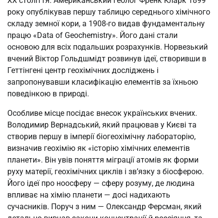
XX століття. Американський геолог Френк Кларк 1899
року опублікував першу таблицю середнього хімічного
складу земної кори, а 1908-го видав фундаментальну
працю «Data of Geochemistry». Його дані стали
основою для всіх подальших розрахунків. Норвезький
вчений Віктор Гольдшмідт розвинув ідеї, створивши в
Геттінгені центр геохімічних досліджень і
запропонувавши класифікацію елементів за їхньою
поведінкою в природі.
Особливе місце посідає внесок українських вчених.
Володимир Вернадський, який працював у Києві та
створив першу в імперії біогеохімічну лабораторію,
визначив геохімію як «історію хімічних елементів
планети». Він увів поняття міграції атомів як форми
руху матерії, геохімічних циклів і зв’язку з біосферою.
Його ідеї про ноосферу — сферу розуму, де людина
впливає на хімію планети — досі надихають
сучасників. Поруч з ним — Олександр Ферсман, який