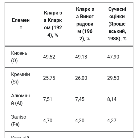
Кларк з
Сучасні
Кларк з
а Виног
оцінки
Елемен
а Кларк
радови
(Яроше
т
ом (192
м (196
вський,
4), %
2), %
1988), %
Кисень
49,52
49,13
47,90
(O)
Кремній
25,75
26,00
29,50
(Si)
Алюміні
7,51
7,45
8,14
й (Al)
Залізо
4,70
4,20
4,37
(Fe)