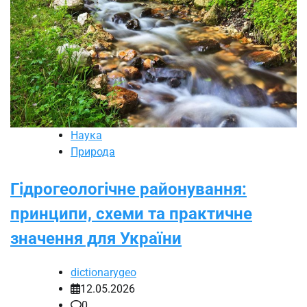
Наука
Природа
Гідрогеологічне районування:
принципи, схеми та практичне
значення для України
dictionarygeo
12.05.2026
0