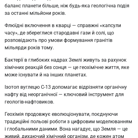
баланс планети більше, ніж будь-яка геологічна подія
за останні мільйони років.
Флюїдні включення в кварці — справжні «капсули
часу», де збереглися стародавні гази й солі, що
розповідають про умови формування гранітів
мільярди років тому.
Бактерії в глибоких надрах Землі живуть за рахунок
хімічних реакцій без сонця — це геохімічне життя, яке
може існувати й на інших планетах.
Ізотоп вуглецю C-13 допомагає відрізняти органічну
нафту від неорганічної — ключовий інструмент для
геологів-нафтовиков.
Геохімія продовжує еволюціонувати, поєднуючи
традиційні польові роботи з цифровим моделюванням
і глобальними даними. Вона нагадує, що Земля — це
живий, дихаючий хімічний організм, де кожен атом