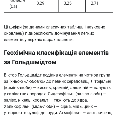
Кальцій
3,29
3,25
2,71
(Ca)
Ці цифри (за даними класичних таблиць і наукових
оновлень) підкреслюють домінування легких
елементів у верхніх шарах планети.
Геохімічна класифікація елементів
за Гольдшмідтом
Віктор Гольдшмідт поділив елементи на чотири групи
за їхньою «любов’ю» до певних середовищ. Літофільні
(камінь-люби) — кисень, кремній, алюміній — панують
у силікатних породах. Сидерофільні (залізо-люби) —
залізо, нікель, кобальт — тяжіють до ядра.
Халькофільні (мідь-люби) — сірка, мідь, цинк —
утворюють сульфідні руди. Атмофільні — азот, кисень,