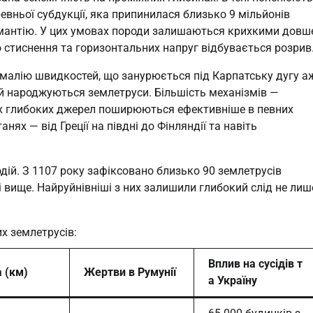
евньої субдукції, яка припинилася близько 9 мільйонів
 мантію. У цих умовах породи залишаються крихкими довше
го стиснення та горизонтальних напруг відбувається розрив
омалію швидкостей, що занурюється під Карпатську дугу а
ії й народжуються землетруси. Більшість механізмів —
ких глибоких джерел поширюються ефективніше в певних
ях — від Греції на півдні до Фінляндії та навіть
дій. З 1107 року зафіксовано близько 90 землетрусів
 і вище. Найруйнівніші з них залишили глибокий слід не лиш
х землетрусів:
Вплив на сусідів т
 (км)
Жертви в Румунії
а Україну