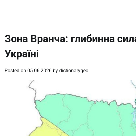
Skip
Friday, August 7, 2026
to
content
Зона Вранча: глибинна сил
Україні
Posted on
05.06.2026
by
dictionarygeo