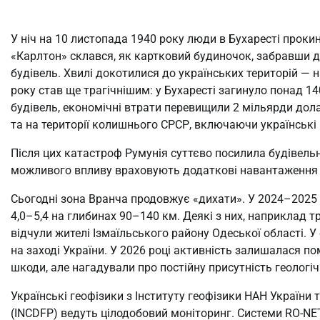
У ніч на 10 листопада 1940 року люди в Бухаресті проки
«Карлтон» склався, як картковий будиночок, забравши д
будівель. Хвилі докотилися до українських територій — н
року став ще трагічнішим: у Бухаресті загинуло понад 
будівель, економічні втрати перевищили 2 мільярди долар
та на території колишнього СРСР, включаючи українські 
Після цих катастроф Румунія суттєво посилила будівельні
можливого впливу враховують додаткові навантаження 
Сьогодні зона Вранча продовжує «дихати». У 2024–2025
4,0–5,4 на глибинах 90–140 км. Деякі з них, наприклад т
відчули жителі Ізмаїльського району Одеської області. У
на заході України. У 2026 році активність залишалася по
шкоди, але нагадували про постійну присутність геологіч
Українські геофізики з Інституту геофізики НАН України 
(INCDFP) ведуть цілодобовий моніторинг. Системи RO-NET