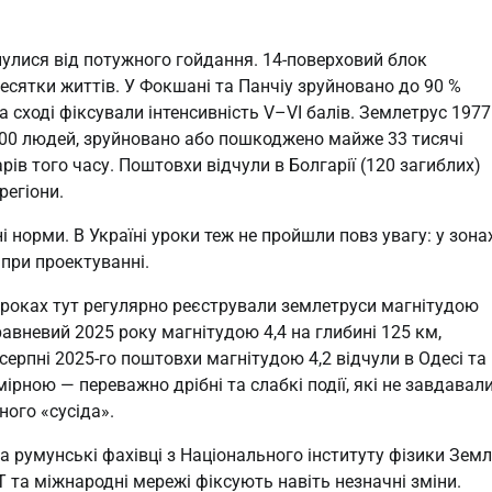
нулися від потужного гойдання. 14-поверховий блок
есятки життів. У Фокшані та Панчіу зруйновано до 90 %
а сході фіксували інтенсивність V–VI балів. Землетрус 1977
1400 людей, зруйновано або пошкоджено майже 33 тисячі
ів того часу. Поштовхи відчули в Болгарії (120 загиблих)
регіони.
 норми. В Україні уроки теж не пройшли повз увагу: у зона
при проектуванні.
 роках тут регулярно реєстрували землетруси магнітудою
равневий 2025 року магнітудою 4,4 на глибині 125 км,
 серпні 2025-го поштовхи магнітудою 4,2 відчули в Одесі та
мірною — переважно дрібні та слабкі події, які не завдавал
ного «сусіда».
та румунські фахівці з Національного інституту фізики Земл
 та міжнародні мережі фіксують навіть незначні зміни.