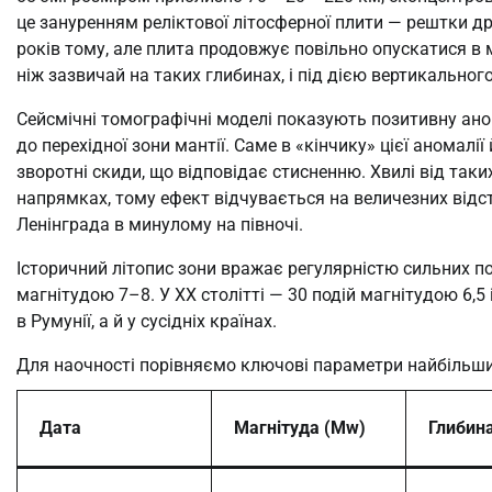
це зануренням реліктової літосферної плити — рештки др
років тому, але плита продовжує повільно опускатися в
ніж зазвичай на таких глибинах, і під дією вертикально
Сейсмічні томографічні моделі показують позитивну ан
до перехідної зони мантії. Саме в «кінчику» цієї аномал
зворотні скиди, що відповідає стисненню. Хвилі від та
напрямках, тому ефект відчувається на величезних відстан
Ленінграда в минулому на півночі.
Історичний літопис зони вражає регулярністю сильних по
магнітудою 7–8. У XX столітті — 30 подій магнітудою 6,5
в Румунії, а й у сусідніх країнах.
Для наочності порівняємо ключові параметри найбільши
Дата
Магнітуда (Mw)
Глибина