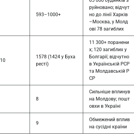
65 000 будинків з
руйновано; відчут
593–1000+
но до лінії Харків
–Москва, у Молд
ові 78 загиблих
11 300+ поранени
х; 120 загиблих у
1578 (1424 у Буха
Болгарії; відчутно
10
ресті)
в Українській РСР
та Молдавській Р
СР
Сильніше вплинув
8
на Молдову; пошт
овхи в Україні
Обмежений вплив
9
на сусідні країни