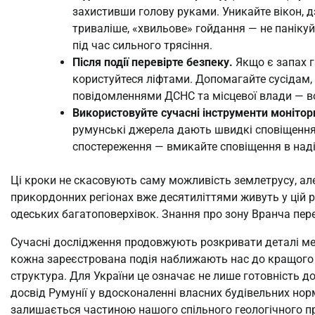
захистивши голову руками. Уникайте вікон, д
триваліше, «хвильове» гойдання — не панікуй
під час сильного трясіння.
Після події перевірте безпеку.
Якщо є запах г
користуйтеся ліфтами. Допомагайте сусідам, 
повідомленнями ДСНС та місцевої влади — в
Використовуйте сучасні інструменти монітор
румунські джерела дають швидкі сповіщення.
спостереження — вмикайте сповіщення в наді
Ці кроки не скасовують саму можливість землетрусу, ал
прикордонних регіонах вже десятиліттями живуть у цій 
одеських багатоповерхівок. Знання про зону Вранча пер
Сучасні дослідження продовжують розкривати деталі мех
кожна зареєстрована подія наближають нас до кращого р
структура. Для України це означає не лише готовність 
досвід Румунії у вдосконаленні власних будівельних но
залишається частиною нашого спільного геологічного про