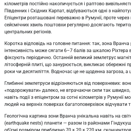
кілометрів постійно накопичується і раптово вивільняєтьс
Південних і Східних Карпат, відбуваються одні з найпо
Епіцентри розташовані переважно в Румунії, проте через
сейсмічних хвиль поштовхи регулярно досягають територі
центральних регіонів.
Коротка відповідь на головне питання: так, зона Вранча
інтенсивність може сягати 6–7 балів за шкалою Ріхтера в
фіксують періодично. Останній великий землетрус магніт
літосферній плиті, що занурюється, викликає обережні п
роки чи десятиліття. Водночас це не щоденна загроза, а ц
Глибинні землетруси відрізняються від поверхневих: вони
«подорожувати» далеко, не втрачаючи сили так швидко, 
навіть події з епіцентром за сотні кілометрів у Румунії 
людей на верхніх поверхах багатоповерхівок відчувати 
Геологічна картина зони Вранча унікальна навіть на світо
(earthquake nests) планети — разом із районами Гіндукуш
об’ємі розміром приблизно 70 × 20 × 220 км, сконцентро