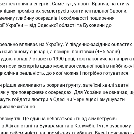
я тектонічна енергія. Саме тут, у повіті Вранча, на стику
тужніших проміжних землетрусів континентальної Європи.
 велику глибину осередків і особливості поширення
ї України — від Одеської області та Буковини до
 реально впливає на Україну. У південно-західних областях
 найгіршому сценарії, а помірні поштовхи (4–5 балів)
удою понад 7 стався в 1990 році, тож накопичена напруга 
рогнози експертів щодо можливої сильної події в найближчі
иклічна реальність, до якої можна і потрібно готуватися.
 рідше викликають розриви ґрунту, зате їхні хвилі здатні
як у приповерхневих осередках. Для України це означає, щ
можуть гойдати люстри в Одесі чи Чернівцях і змушувати
тривале хитання.
вому тлі. Це один із небагатьох «гнізд землетрусів»
 в Афганістані та Букараманга в Колумбії. Тут, у вузькому
вана сейсмічність на проміжних глибинах. Вчені пояснюють