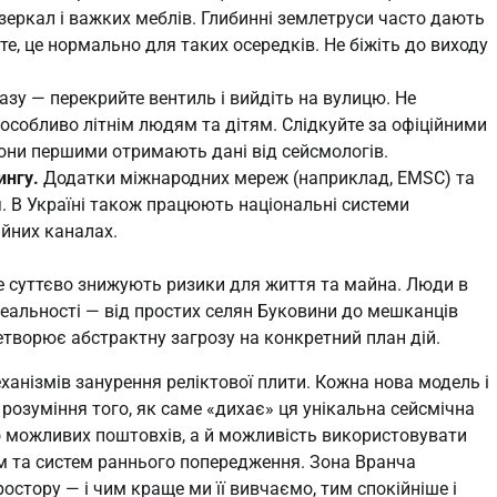
зеркал і важких меблів. Глибинні землетруси часто дають
те, це нормально для таких осередків. Не біжіть до виходу
азу — перекрийте вентиль і вийдіть на вулицю. Не
особливо літнім людям та дітям. Слідкуйте за офіційними
они першими отримають дані від сейсмологів.
ингу.
Додатки міжнародних мереж (наприклад, EMSC) та
 В Україні також працюють національні системи
йних каналах.
е суттєво знижують ризики для життя та майна. Люди в
реальності — від простих селян Буковини до мешканців
етворює абстрактну загрозу на конкретний план дій.
анізмів занурення реліктової плити. Кожна нова модель і
озуміння того, як саме «дихає» ця унікальна сейсмічна
до можливих поштовхів, а й можливість використовувати
рм та систем раннього попередження. Зона Вранча
стору — і чим краще ми її вивчаємо, тим спокійніше і