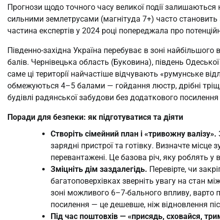
Прогнози щодо точного часу великої події залишаються 
сильними землетрусами (магнітуда 7+) часто становить 3
частина експертів у 2024 році попереджала про потенцій
Південно-західна Україна перебуває в зоні найбільшого в
балів. Чернівецька область (Буковина), південь Одесько
саме ці території найчастіше відчувають «румунське відл
обмежуються 4–5 балами — гойдання люстр, дрібні тріщин
будівлі радянської забудови без додаткового посиленн
Поради для безпеки: як підготуватися та діяти
Створіть сімейний план і «тривожну валізу».
зарядні пристрої та готівку. Визначте місце зу
перевантажені. Це базова річ, яку роблять у в
Зміцніть дім заздалегідь.
Перевірте, чи закр
багатоповерхівках зверніть увагу на стан між
зоні можливого 6–7-бального впливу, варто
посилення — це дешевше, ніж відновлення пі
Під час поштовхів — «присядь, сховайся, три