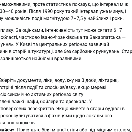
неможливими, проте статистика показує, що інтервал між
0–40 років. Після 1990 року такий інтервал уже минув, і
ну можливість події магнітудою 7–7,5 у найближчі роки.
пливу. За оцінками, інтенсивність тут може сягати 6–7
ї області, частково Івано-Франківська та Закарпатська —
уння». У Києві та центральних регіонах зазвичай
и в старій штукатурці, але без серйозних руйнувань. Стар
я залишаються найбільш вразливими.
Зберіть документи, ліки, воду, їжу на 3 доби, ліхтарик,
стрічі після події та спосіб зв’язку, якщо мережі
сіх сейсмічно активних регіонах світу.
іплені важкі шафи, бойлери та дзеркала. У
поверхових перекриттів. Якщо живете в старій будівлі в
 проконсультуватися з фахівцями щодо локального
сля пошкоджень.
майся».
Присядьте біля міцної стіни або під міцним столом,