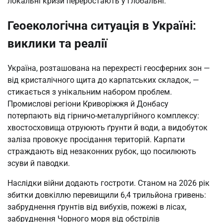
локальні кризи переростають у глобальні.
Геоекологічна ситуація в Україні:
виклики та реалії
Україна, розташована на перехресті геосферних зон —
від кристалічного щита до карпатських складок, —
стикається з унікальним набором проблем.
Промислові регіони Криворіжжя й Донбасу
потерпають від гірничо-металургійного комплексу:
хвостосховища отруюють ґрунти й води, а видобуток
заліза провокує просідання територій. Карпати
страждають від незаконних рубок, що посилюють
зсуви й паводки.
Наслідки війни додають гостроти. Станом на 2026 рік
збитки довкіллю перевищили 6,4 трильйона гривень:
забруднення ґрунтів від вибухів, пожежі в лісах,
забруднення Чорного моря від обстрілів