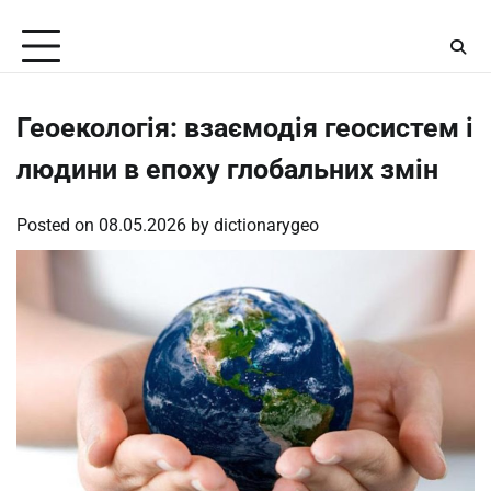
Skip
Friday, August 7, 2026
to
content
Геоекологія: взаємодія геосистем і
людини в епоху глобальних змін
Posted on
08.05.2026
by
dictionarygeo