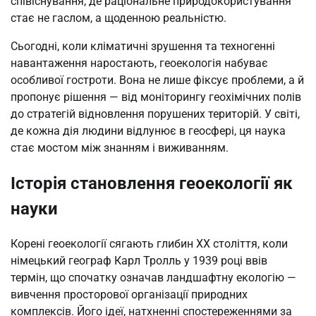
співіснування, де раціональне природокористування
стає не гаслом, а щоденною реальністю.
Сьогодні, коли кліматичні зрушення та техногенні
навантаження наростають, геоекологія набуває
особливої гостроти. Вона не лише фіксує проблеми, а й
пропонує рішення — від моніторингу геохімічних полів
до стратегій відновлення порушених територій. У світі,
де кожна дія людини відлунює в геосфері, ця наука
стає мостом між знанням і виживанням.
Історія становлення геоекології як
науки
Корені геоекології сягають глибин XX століття, коли
німецький географ Карл Тролль у 1939 році ввів
термін, що спочатку означав ландшафтну екологію —
вивчення просторової організації природних
комплексів. Його ідеї, натхненні спостереженнями за