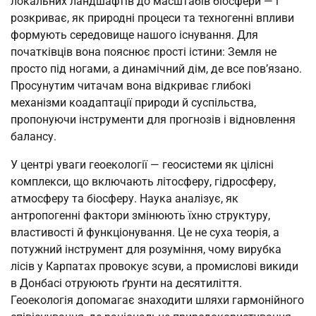
локальних ландшафтів до масштабів біосфери — і
розкриває, як природні процеси та техногенні впливи
формують середовище нашого існування. Для
початківців вона пояснює прості істини: Земля не
просто під ногами, а динамічний дім, де все пов’язано.
Просунутим читачам вона відкриває глибокі
механізми коадаптації природи й суспільства,
пропонуючи інструменти для прогнозів і відновлення
балансу.
У центрі уваги геоекології — геосистеми як цілісні
комплекси, що включають літосферу, гідросферу,
атмосферу та біосферу. Наука аналізує, як
антропогенні фактори змінюють їхню структуру,
властивості й функціонування. Це не суха теорія, а
потужний інструмент для розуміння, чому вирубка
лісів у Карпатах провокує зсуви, а промислові викиди
в Донбасі отруюють ґрунти на десятиліття.
Геоекологія допомагає знаходити шляхи гармонійного