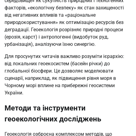
середовище» як сукупність природних і техногенних
факторів, «екологічну безпеку» як стан захищеності
від негативних впливів та «раціональне
природокористування» як оптимізацію ресурсів без
деградації. Геоекологія розрізняє природні процеси
(ерозія, карст) і антропогенні (видобуток руд,
урбанізація), аналізуючи їхню синергію.
Для просунутих читачів важливо розуміти ієрархію:
від локальних геоекосистем (басейн річки) до
глобальної біосфери. Це дозволяє моделювати
сценарії, наприклад, як підвищення рівня моря в
Чорному морі вплине на прибережні геосистеми
України.
Методи та інструменти
геоекологічних досліджень
Геоекологія озброєна комплексом методів, що