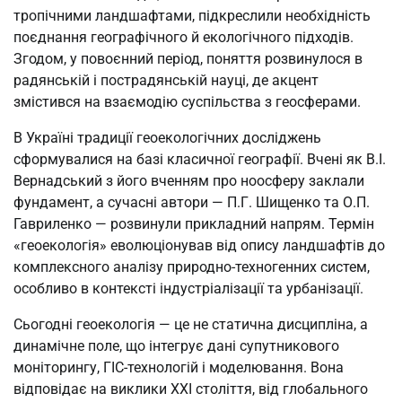
тропічними ландшафтами, підкреслили необхідність
поєднання географічного й екологічного підходів.
Згодом, у повоєнний період, поняття розвинулося в
радянській і пострадянській науці, де акцент
змістився на взаємодію суспільства з геосферами.
В Україні традиції геоекологічних досліджень
сформувалися на базі класичної географії. Вчені як В.І.
Вернадський з його вченням про ноосферу заклали
фундамент, а сучасні автори — П.Г. Шищенко та О.П.
Гавриленко — розвинули прикладний напрям. Термін
«геоекологія» еволюціонував від опису ландшафтів до
комплексного аналізу природно-техногенних систем,
особливо в контексті індустріалізації та урбанізації.
Сьогодні геоекологія — це не статична дисципліна, а
динамічне поле, що інтегрує дані супутникового
моніторингу, ГІС-технологій і моделювання. Вона
відповідає на виклики XXI століття, від глобального