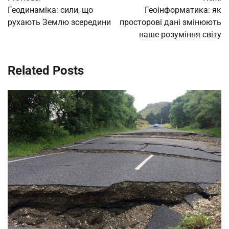
navigation
Геодинаміка: сили, що
Геоінформатика: як
рухають Землю зсередини
просторові дані змінюють
наше розуміння світу
Related Posts