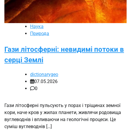
Наука
Природа
Гази літосферні: невидимі потоки в
серці Землі
dictionarygeo
07.05.2026
0
Гази літосферні пульсують у порах і тріщинах земної
кори, наче кров у жилах планети, живлячи родовища
вуглеводнів і впливаючи на геологічні процеси. Це
суміш вуглеводнів […]