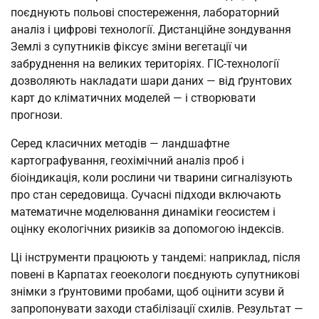
поєднують польові спостереження, лабораторний
аналіз і цифрові технології. Дистанційне зондування
Землі з супутників фіксує зміни вегетації чи
забруднення на великих територіях. ГІС-технології
дозволяють накладати шари даних — від ґрунтових
карт до кліматичних моделей — і створювати
прогнози.
Серед класичних методів — ландшафтне
картографування, геохімічний аналіз проб і
біоіндикація, коли рослини чи тварини сигналізують
про стан середовища. Сучасні підходи включають
математичне моделювання динаміки геосистем і
оцінку екологічних ризиків за допомогою індексів.
Ці інструменти працюють у тандемі: наприклад, після
повені в Карпатах геоекологи поєднують супутникові
знімки з ґрунтовими пробами, щоб оцінити зсуви й
запропонувати заходи стабілізації схилів. Результат —