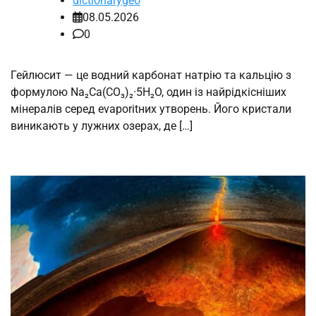
dictionarygeo
08.05.2026
0
Гейлюсит — це водний карбонат натрію та кальцію з
формулою Na₂Ca(CO₃)₂·5H₂O, один із найрідкісніших
мінералів серед evaporitних утворень. Його кристали
виникають у лужних озерах, де […]