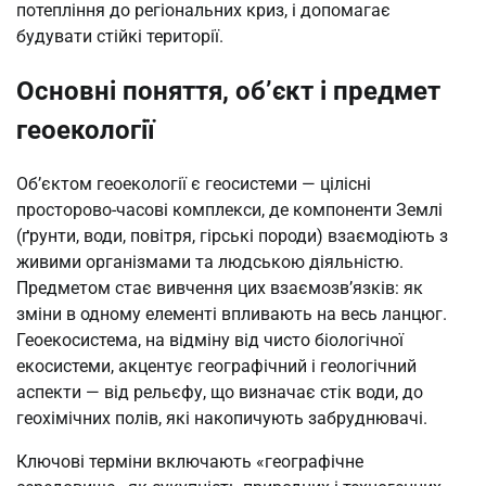
потепління до регіональних криз, і допомагає
будувати стійкі території.
Основні поняття, об’єкт і предмет
геоекології
Об’єктом геоекології є геосистеми — цілісні
просторово-часові комплекси, де компоненти Землі
(ґрунти, води, повітря, гірські породи) взаємодіють з
живими організмами та людською діяльністю.
Предметом стає вивчення цих взаємозв’язків: як
зміни в одному елементі впливають на весь ланцюг.
Геоекосистема, на відміну від чисто біологічної
екосистеми, акцентує географічний і геологічний
аспекти — від рельєфу, що визначає стік води, до
геохімічних полів, які накопичують забруднювачі.
Ключові терміни включають «географічне