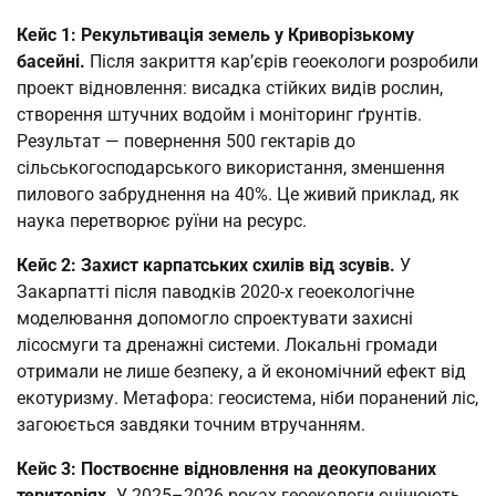
Кейс 1: Рекультивація земель у Криворізькому
басейні.
Після закриття кар’єрів геоекологи розробили
проект відновлення: висадка стійких видів рослин,
створення штучних водойм і моніторинг ґрунтів.
Результат — повернення 500 гектарів до
сільськогосподарського використання, зменшення
пилового забруднення на 40%. Це живий приклад, як
наука перетворює руїни на ресурс.
Кейс 2: Захист карпатських схилів від зсувів.
У
Закарпатті після паводків 2020-х геоекологічне
моделювання допомогло спроектувати захисні
лісосмуги та дренажні системи. Локальні громади
отримали не лише безпеку, а й економічний ефект від
екотуризму. Метафора: геосистема, ніби поранений ліс,
загоюється завдяки точним втручанням.
Кейс 3: Поствоєнне відновлення на деокупованих
територіях.
У 2025–2026 роках геоекологи оцінюють