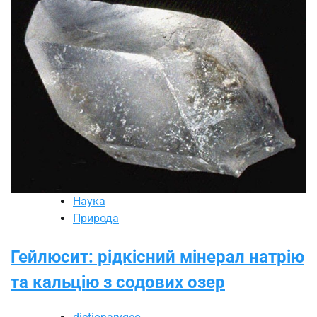
Наука
Природа
Гейлюсит: рідкісний мінерал натрію
та кальцію з содових озер