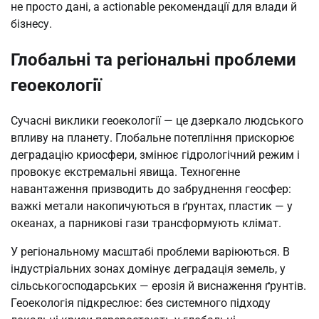
не просто дані, а actionable рекомендації для влади й
бізнесу.
Глобальні та регіональні проблеми
геоекології
Сучасні виклики геоекології — це дзеркало людського
впливу на планету. Глобальне потепління прискорює
деградацію криосфери, змінює гідрологічний режим і
провокує екстремальні явища. Техногенне
навантаження призводить до забруднення геосфер:
важкі метали накопичуються в ґрунтах, пластик — у
океанах, а парникові гази трансформують клімат.
У регіональному масштабі проблеми варіюються. В
індустріальних зонах домінує деградація земель, у
сільськогосподарських — ерозія й виснаження ґрунтів.
Геоекологія підкреслює: без системного підходу