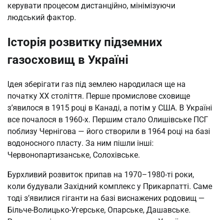
керувати процесом дистанційно, мінімізуючи
людський фактор.
Історія розвитку підземних
газосховищ в Україні
Ідея зберігати газ під землею народилася ще на
початку XX століття. Перше промислове сховище
з’явилося в 1915 році в Канаді, а потім у США. В Україні
все почалося в 1960-х. Першим стало Олишівське ПСГ
поблизу Чернігова — його створили в 1964 році на базі
водоносного пласту. За ним пішли інші:
Червонопартизанське, Солохівське.
Бурхливий розвиток припав на 1970–1980-ті роки,
коли будували Західний комплекс у Прикарпатті. Саме
тоді з’явилися гіганти на базі виснажених родовищ —
Більче-Волицько-Угерське, Опарське, Дашавське.