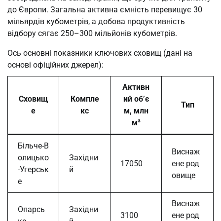
до Європи. Загальна активна ємність перевищує 30
мільярдів кубометрів, а добова продуктивність
відбору сягає 250–300 мільйонів кубометрів.
Ось основні показники ключових сховищ (дані на
основі офіційних джерел):
Активн
Сховищ
Компле
ий об’є
Тип
е
кс
м, млн
м³
Більче-В
Виснаж
олицько
Західни
17050
ене род
-Угерськ
й
овище
е
Виснаж
Опарсь
Західни
3100
ене род