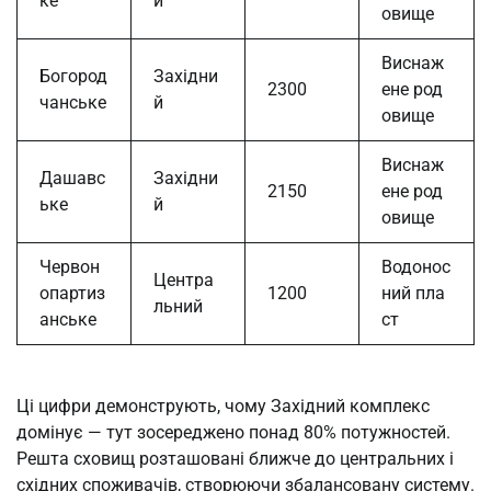
ке
й
овище
Виснаж
Богород
Західни
2300
ене род
чанське
й
овище
Виснаж
Дашавс
Західни
2150
ене род
ьке
й
овище
Червон
Водонос
Центра
опартиз
1200
ний пла
льний
анське
ст
Ці цифри демонструють, чому Західний комплекс
домінує — тут зосереджено понад 80% потужностей.
Решта сховищ розташовані ближче до центральних і
східних споживачів, створюючи збалансовану систему.