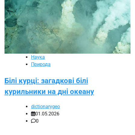
Наука
Природа
Білі курці: загадкові білі
курильники на дні океану
dictionarygeo
01.05.2026
0