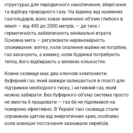
структурах для періодичного накопичення, зберігання
та відбору природного газу. На відміну від наземних
газгольдерів, воно ховає величезні об’єми глибоко в
землі — від 400 до 2000 метрів, — де тиск і
герметичність забезпечують мінімальні втрати.
Основна мета — регулювати нерівномірність
споживання: влітку, коли опалення майже не потрібне,
газ закачують, а взимку, коли будинки потребують
тепла, його відбирають у великих кількостях.
Кожне сховище має два ключові компоненти:
буферний газ, який завжди залишається в пласті для
підтримки необхідного тиску, і активний газ, який
можна забирати. Без буферного об’єму система просто
не змогла б працювати — газ би не піднімався на
поверхню ефективно. В Україні такі сховища стали
справжнім щитом від енергетичних криз, особливо
коли зовнішні постачання зазнавали перебоїв.