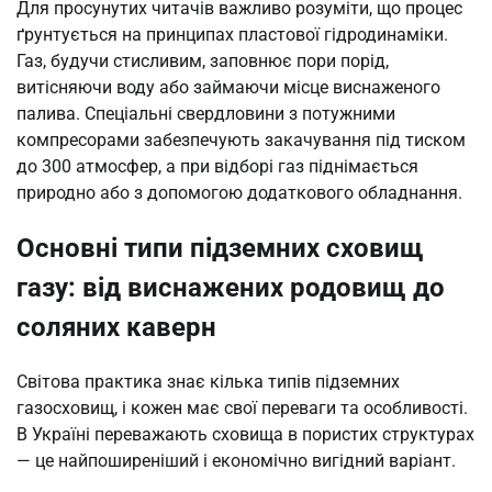
Для просунутих читачів важливо розуміти, що процес
ґрунтується на принципах пластової гідродинаміки.
Газ, будучи стисливим, заповнює пори порід,
витісняючи воду або займаючи місце виснаженого
палива. Спеціальні свердловини з потужними
компресорами забезпечують закачування під тиском
до 300 атмосфер, а при відборі газ піднімається
природно або з допомогою додаткового обладнання.
Основні типи підземних сховищ
газу: від виснажених родовищ до
соляних каверн
Світова практика знає кілька типів підземних
газосховищ, і кожен має свої переваги та особливості.
В Україні переважають сховища в пористих структурах
— це найпоширеніший і економічно вигідний варіант.