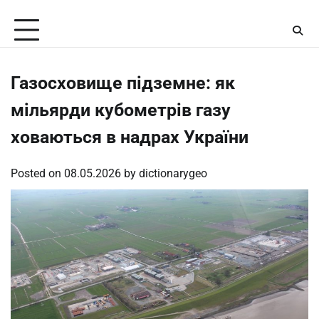
Skip
Saturday, August 8, 2026
to
content
Газосховище підземне: як
мільярди кубометрів газу
ховаються в надрах України
Posted on
08.05.2026
by
dictionarygeo