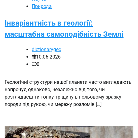
Природа
Інваріантність в геології:
масштабна самоподібність Землі
dictionarygeo
10.06.2026
0
Геологічні структури нашої планети часто виглядають
напрочуд однаково, незалежно від того, чи
розглядаєш ти тонку тріщину в польовому зразку
породи під рукою, чи мережу розломів […]