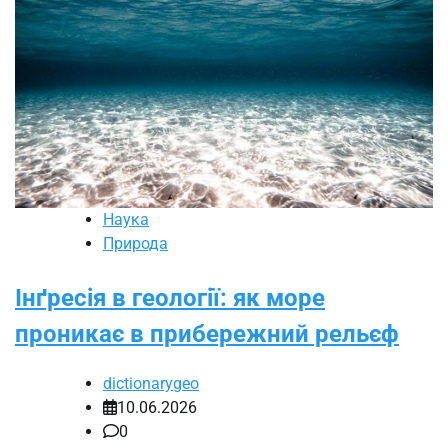
Наука
Природа
Інґресія в геології: як море
проникає в прибережний рельєф
dictionarygeo
10.06.2026
0