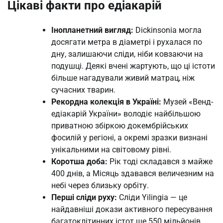
Цікаві факти про едіакарій
Інопланетний вигляд:
Dickinsonia могла
досягати метра в діаметрі і рухалася по
дну, залишаючи сліди, ніби ковзаючи на
подушці. Деякі вчені жартують, що ці істоти
більше нагадували живий матрац, ніж
сучасних тварин.
Рекордна колекція в Україні:
Музей «Венд-
едіакарій України» володіє найбільшою
приватною збіркою докембрійських
фосилій у регіоні, а окремі зразки визнані
унікальними на світовому рівні.
Коротша доба:
Рік тоді складався з майже
400 днів, а Місяць здавався величезним на
небі через близьку орбіту.
Перші сліди руху:
Сліди Yilingia — це
найдавніші докази активного пересування
багатоклітинних істот ще 550 мільйонів