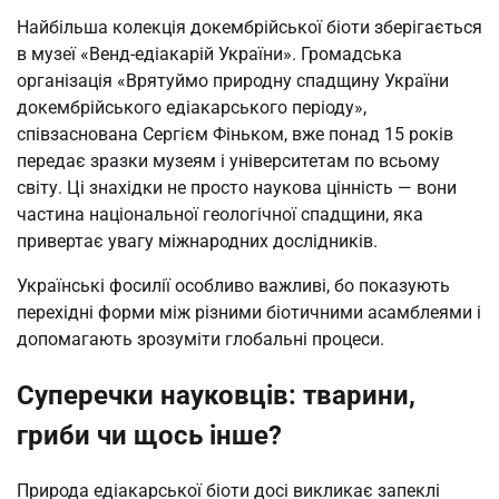
Найбільша колекція докембрійської біоти зберігається
в музеї «Венд-едіакарій України». Громадська
організація «Врятуймо природну спадщину України
докембрійського едіакарського періоду»,
співзаснована Сергієм Фіньком, вже понад 15 років
передає зразки музеям і університетам по всьому
світу. Ці знахідки не просто наукова цінність — вони
частина національної геологічної спадщини, яка
привертає увагу міжнародних дослідників.
Українські фосилії особливо важливі, бо показують
перехідні форми між різними біотичними асамблеями і
допомагають зрозуміти глобальні процеси.
Суперечки науковців: тварини,
гриби чи щось інше?
Природа едіакарської біоти досі викликає запеклі