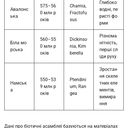
Глибоко
575–56
Charnia,
Авалонс
водні, пе
0 млн р
Fractofu
ька
ристі фо
оків
sus
рми
Різнома
560–55
Dickinso
Біла мо
нітність,
0 млн р
nia, Kim
рська
перші сл
оків
berella
іди руху
Зростан
ня скеле
550–53
Pteridini
Намськ
тних еле
9 млн р
um, Ran
а
ментів,
оків
gea
вимира
ння
Дані про біотичні асамблеї базуються на матеріалах