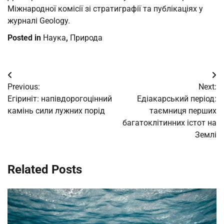
Міжнародної комісії зі стратиграфії та публікаціях у
журналі Geology.
Posted in
Наука
,
Природа
Post
Previous:
Next:
navigation
Егіриніт: напівдорогоцінний
Едіакарський період:
камінь сили лужних порід
таємниця перших
багатоклітинних істот на
Землі
Related Posts