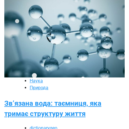
Наука
Природа
Зв’язана вода: таємниця, яка
тримає структуру життя
dictionarygeo