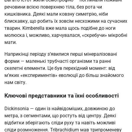
речовини всією поверхнею тіла, без рота чи
кишківника. Деякі мали ковзну симетрію, ніби
блискавку, що робить їх зовсім несхожими на сучасних
тварин. Kimberella вже мала щось подібне до ноги
молюска і, можливо, харчувалася, «скребучи» мікробні
мати.
Наприкінці періоду з’явилися перші мінералізовані
форми — маленькі трубчасті організми та ранні
скелетні елементи. Це був перехідний момент: від
м’яких «експериментів» еволюції до більш знайомого
нам світу.
Ключові представники та їхні особливості
Dickinsonia — один із найвідоміших, довжиною до
метра, з сегментами, що ростуть від центру. Деякі
відбитки зберігають сліди руху та навіть можливі
сліди розмноження. Tribrachidium мав трипроменеву