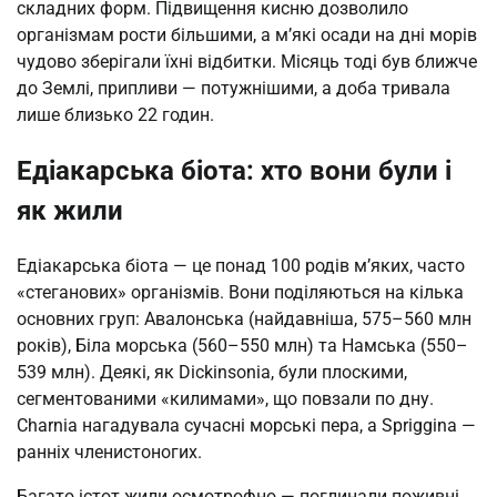
складних форм. Підвищення кисню дозволило
організмам рости більшими, а м’які осади на дні морів
чудово зберігали їхні відбитки. Місяць тоді був ближче
до Землі, припливи — потужнішими, а доба тривала
лише близько 22 годин.
Едіакарська біота: хто вони були і
як жили
Едіакарська біота — це понад 100 родів м’яких, часто
«стеганових» організмів. Вони поділяються на кілька
основних груп: Авалонська (найдавніша, 575–560 млн
років), Біла морська (560–550 млн) та Намська (550–
539 млн). Деякі, як Dickinsonia, були плоскими,
сегментованими «килимами», що повзали по дну.
Charnia нагадувала сучасні морські пера, а Spriggina —
ранніх членистоногих.
Багато істот жили осмотрофно — поглинали поживні