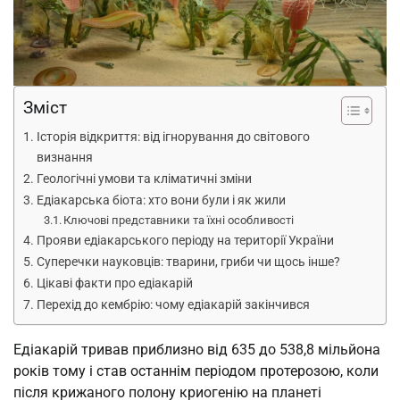
Зміст
Історія відкриття: від ігнорування до світового
визнання
Геологічні умови та кліматичні зміни
Едіакарська біота: хто вони були і як жили
Ключові представники та їхні особливості
Прояви едіакарського періоду на території України
Суперечки науковців: тварини, гриби чи щось інше?
Цікаві факти про едіакарій
Перехід до кембрію: чому едіакарій закінчився
Едіакарій тривав приблизно від 635 до 538,8 мільйона
років тому і став останнім періодом протерозою, коли
після крижаного полону криогенію на планеті