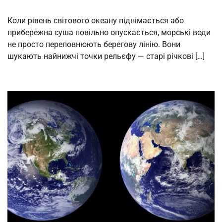
Коли рівень світового океану піднімається або
прибережна суша повільно опускається, морські води
не просто переповнюють берегову лінію. Вони
шукають найнижчі точки рельєфу — старі річкові […]