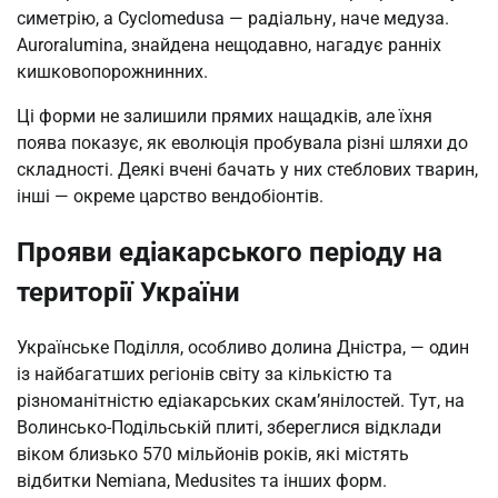
симетрію, а Cyclomedusa — радіальну, наче медуза.
Auroralumina, знайдена нещодавно, нагадує ранніх
кишковопорожнинних.
Ці форми не залишили прямих нащадків, але їхня
поява показує, як еволюція пробувала різні шляхи до
складності. Деякі вчені бачать у них стеблових тварин,
інші — окреме царство вендобіонтів.
Прояви едіакарського періоду на
території України
Українське Поділля, особливо долина Дністра, — один
із найбагатших регіонів світу за кількістю та
різноманітністю едіакарських скам’янілостей. Тут, на
Волинсько-Подільській плиті, збереглися відклади
віком близько 570 мільйонів років, які містять
відбитки Nemiana, Medusites та інших форм.