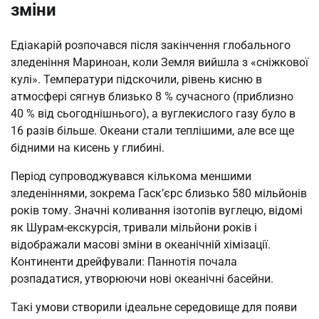
зміни
Едіакарій розпочався після закінчення глобального
зледеніння Мариноан, коли Земля вийшла з «сніжкової
кулі». Температури підскочили, рівень кисню в
атмосфері сягнув близько 8 % сучасного (приблизно
40 % від сьогоднішнього), а вуглекислого газу було в
16 разів більше. Океани стали теплішими, але все ще
бідними на кисень у глибині.
Період супроводжувався кількома меншими
зледеніннями, зокрема Гаск’єрс близько 580 мільйонів
років тому. Значні коливання ізотопів вуглецю, відомі
як Шурам-екскурсія, тривали мільйони років і
відображали масові зміни в океанічній хімізації.
Континенти дрейфували: Паннотія почала
розпадатися, утворюючи нові океанічні басейни.
Такі умови створили ідеальне середовище для появи