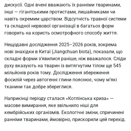
дискусії. Одні вчені вважають їх ранніми тваринами,
інші — гігантськими протистами, лишайниками чи
навіть окремим царством. Відсутність травної системи
та складної нервової організації в багатьох форм
говорить на користь осмотрофного способу життя.
Нещодавні дослідження 2025–2026 років, зокрема
нові знахідки в Китаї (Jiangchuan biota), показали, що
складні форми з’явилися раніше, ніж вважалося. Сліди
руху вказують на тварин із витягнутим тілом ще 545
мільйонів років тому. Дослідження збереження
фосилій через автогенні глини пояснює, чому м’які
тканини так добре збереглися.
Наприкінці періоду сталася «Котлінська криза» —
масове вимирання, яке звільнило ніші для
кембрійських організмів. Екологічні зміни, спричинені
ранніми тваринами, ймовірно, прискорили цей перехід.