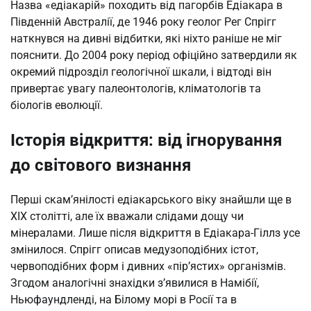
Назва «едіакарій» походить від пагорбів Едіакара в
Південній Австралії, де 1946 року геолог Рег Спрігг
наткнувся на дивні відбитки, які ніхто раніше не міг
пояснити. До 2004 року період офіційно затвердили як
окремий підрозділ геологічної шкали, і відтоді він
привертає увагу палеонтологів, кліматологів та
біологів еволюції.
Історія відкриття: від ігнорування
до світового визнання
Перші скам’янілості едіакарського віку знайшли ще в
XIX столітті, але їх вважали слідами дощу чи
мінералами. Лише після відкриття в Едіакара-Гіллз усе
змінилося. Спрігг описав медузоподібних істот,
червоподібних форм і дивних «пір’ястих» організмів.
Згодом аналогічні знахідки з’явилися в Намібії,
Ньюфаундленді, на Білому морі в Росії та в