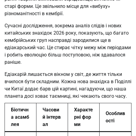
старі форми. Це звільнило місце для «вибуху»
різноманітності в кембрії.
Сучасні дослідження, зокрема аналіз слідів і нових
китайських знахідок 2026 року, показують, що багато
кембрійських груп насправді зародилися ще в
едіакарський час. Це стирає чітку межу між періодами
і робить еволюцію більш поступовою, ніж здавалося
раніше.
Едіакарій лишається вікном у світ, де життя тільки
вчилося бути складним. Кожна нова знахідка в Поділлі
чи Китаї додає барв цій картині, нагадуючи, що наша
планета досі ховає таємниці, які чекають свого часу.
Біотичн
Часови
Характе
Особлив
а асамб
й інтерв
рні фор
ості
лея
ал
ми