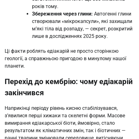
років тому.
Збереження через глини:
Автогенні глини
створювали «мікрокапсули», які захищали
м’які тіла від розпаду, — секрет, розкритий
лише в дослідженнях 2025 року.
Ці факти роблять едіакарій не просто сторінкою
геології, а справжньою пригодою в минулому нашої
планети.
Перехід до кембрію: чому едіакарій
закінчився
Наприкінці періоду рівень кисню стабілізувався,
з’явилися перші хижаки та скелетні форми. Масове
вимирання едіакарської біоти, ймовірно, стало
результатом як кліматичних змін, так і біотичних —
ранні тварини змінювали середовище, витісняючи