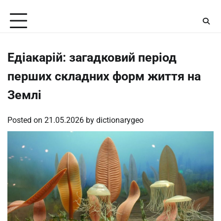
Skip
Friday, August 7, 2026
to
content
Едіакарій: загадковий період
перших складних форм життя на
Землі
Posted on
21.05.2026
by
dictionarygeo