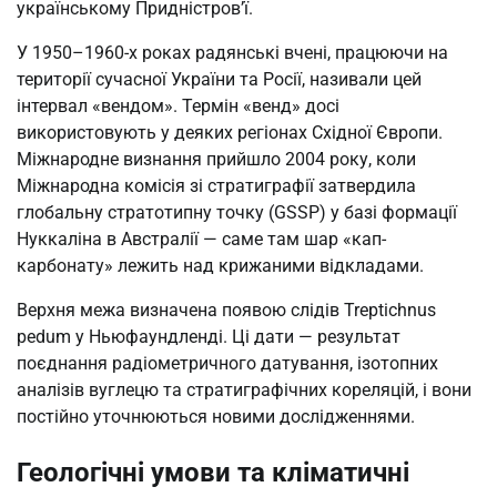
українському Придністров’ї.
У 1950–1960-х роках радянські вчені, працюючи на
території сучасної України та Росії, називали цей
інтервал «вендом». Термін «венд» досі
використовують у деяких регіонах Східної Європи.
Міжнародне визнання прийшло 2004 року, коли
Міжнародна комісія зі стратиграфії затвердила
глобальну стратотипну точку (GSSP) у базі формації
Нуккаліна в Австралії — саме там шар «кап-
карбонату» лежить над крижаними відкладами.
Верхня межа визначена появою слідів Treptichnus
pedum у Ньюфаундленді. Ці дати — результат
поєднання радіометричного датування, ізотопних
аналізів вуглецю та стратиграфічних кореляцій, і вони
постійно уточнюються новими дослідженнями.
Геологічні умови та кліматичні