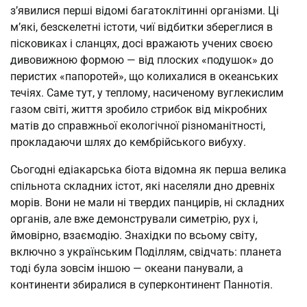
з’явилися перші відомі багатоклітинні організми. Ці
м’які, безскелетні істоти, чиї відбитки збереглися в
пісковиках і сланцях, досі вражають учених своєю
дивовижною формою — від плоских «подушок» до
перистих «папоротей», що колихалися в океанських
течіях. Саме тут, у теплому, насиченому вуглекислим
газом світі, життя зробило стрибок від мікробних
матів до справжньої екологічної різноманітності,
прокладаючи шлях до кембрійського вибуху.
Сьогодні едіакарська біота відомна як перша велика
спільнота складних істот, які населяли дно древніх
морів. Вони не мали ні твердих панцирів, ні складних
органів, але вже демонстрували симетрію, рух і,
ймовірно, взаємодію. Знахідки по всьому світу,
включно з українським Поділлям, свідчать: планета
тоді була зовсім іншою — океани панували, а
континенти збиралися в суперконтинент Паннотія.