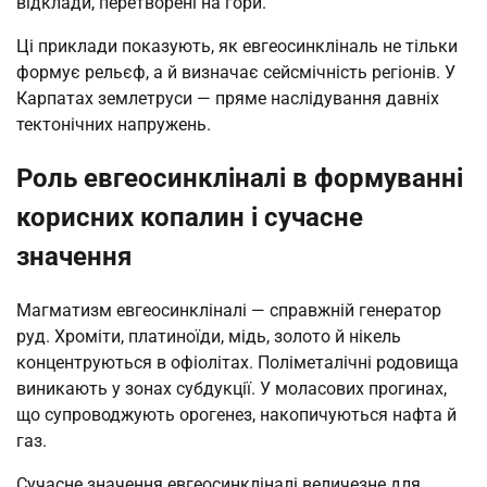
відклади, перетворені на гори.
Ці приклади показують, як евгеосинкліналь не тільки
формує рельєф, а й визначає сейсмічність регіонів. У
Карпатах землетруси — пряме наслідування давніх
тектонічних напружень.
Роль евгеосинкліналі в формуванні
корисних копалин і сучасне
значення
Магматизм евгеосинкліналі — справжній генератор
руд. Хроміти, платиноїди, мідь, золото й нікель
концентруються в офіолітах. Поліметалічні родовища
виникають у зонах субдукції. У моласових прогинах,
що супроводжують орогенез, накопичуються нафта й
газ.
Сучасне значення евгеосинкліналі величезне для