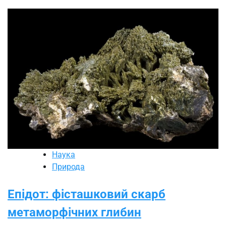
Наука
Природа
Епідот: фісташковий скарб
метаморфічних глибин