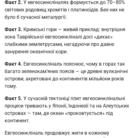
Факт 2.
У евгеосинкліналях формується до 70–80%
світових родовищ хромітів і платиноїдів. Без них не
було б сучасної металургії.
Факт 3.
Кримські гори — живий приклад: внутрішня
зона Таврійської евгеосинкліналі досі «дихає»
слабкими землетрусами, нагадуючи про давнє
занурення океанічної кори.
Факт 4.
Евгеосинкліналь пояснює, чому в горах так
багато зеленокам’яних поясів — це древні вулканічні
острови, акретовані до континентів мільйони років
тому.
Факт 5.
У сучасній тектоніці плит евгеосинклінальні
процеси тривають у Японії, Індонезії та на Алеутських
островах — там, де океан «проковтується» під
континент.
Евгеосинкліналь продовжує жити в кожному