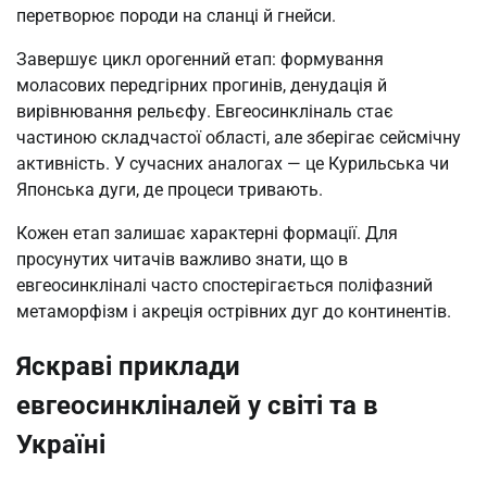
перетворює породи на сланці й гнейси.
Завершує цикл орогенний етап: формування
моласових передгірних прогинів, денудація й
вирівнювання рельєфу. Евгеосинкліналь стає
частиною складчастої області, але зберігає сейсмічну
активність. У сучасних аналогах — це Курильська чи
Японська дуги, де процеси тривають.
Кожен етап залишає характерні формації. Для
просунутих читачів важливо знати, що в
евгеосинкліналі часто спостерігається поліфазний
метаморфізм і акреція острівних дуг до континентів.
Яскраві приклади
евгеосинкліналей у світі та в
Україні