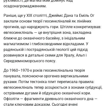
рухливості, де магматизм домінує над
осадонагромадженням.
Раніше, ще у XIX столітті, Джеймс Дана та Еміль Ог
заклали основи теорії геосинкліналей як лінійних
прогинів, що народжують гори. Штілле конкретизував:
евгеосинкліналь — це внутрішня зона, закладена
ближче до океанічного басейну, з ініціальним
магматизмом і глибоководними відкладами. У
радянській і пострадянській геології цей підхід
розвинувся в детальні схеми для Уралу, Альп і
Середземноморського поясу.
До 1960–1970-х років геосинклінальна теорія
панувала, пояснюючи орогенез вертикальними
рухами. Потім тектоніка плит переписала правила:
евгеосинкліналь тепер асоціюється з зонами субдукції,
острівними дугами й обдукцією океанічної кори.
Офіоліти — фрагменти древнього океанічного дна —
стали ключовим доказом. Сьогодні вчені