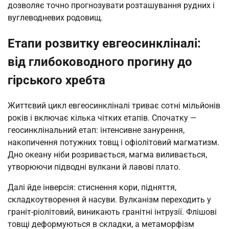
дозволяє точно прогнозувати розташування рудних і
вуглеводневих родовищ.
Етапи розвитку евгеосинкліналі:
від глибоководного прогину до
гірського хребта
Життєвий цикл евгеосинкліналі триває сотні мільйонів
років і включає кілька чітких етапів. Спочатку —
геосинклінальний етап: інтенсивне занурення,
накопичення потужних товщ і офіолітовий магматизм.
Дно океану ніби розривається, магма виливається,
утворюючи підводні вулкани й лавові плато.
Далі йде інверсія: стиснення кори, підняття,
складкоутворення й насуви. Вулканізм переходить у
граніт-ріолітовий, виникають гранітні інтрузії. Флішові
товщі деформуються в складки, а метаморфізм