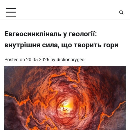
Skip
Monday, August 10, 2026
to
content
Евгеосинкліналь у геології:
внутрішня сила, що творить гори
Posted on
20.05.2026
by
dictionarygeo