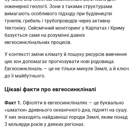
інженерної геології. Зони з такими структурами
вимагають особливого підходу при будівництві
тунелів, гребель і трубопроводів через активну
тектоніку. Сейсмічний моніторинг у Карпатах і Криму
базується саме на розумінні давніх
евгеосинклінальних процесів.
У контексті зміни клімату й пошуку ресурсів вивчення
цих зон допомагає прогнозувати нові родовища.
Евгеосинкліналь — це не тільки минуле Землі, а й ключ
до її майбутнього.
Цікаві факти про евгеосинкліналі
Факт 1.
Офіоліти в евгеосинкліналях — це буквально
«шматки» древнього океанічного дна, підняті на сушу.
У них знаходять найдавніші породи Землі, яким понад
3 мільярди років у деяких регіонах.