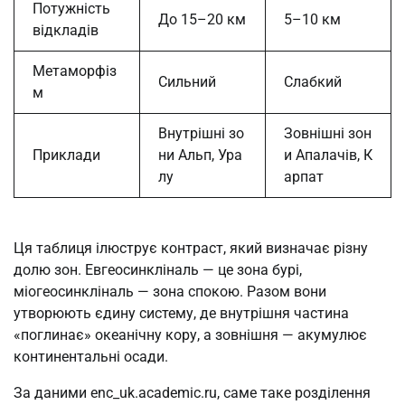
Потужність
До 15–20 км
5–10 км
відкладів
Метаморфіз
Сильний
Слабкий
м
Внутрішні зо
Зовнішні зон
Приклади
ни Альп, Ура
и Апалачів, К
лу
арпат
Ця таблиця ілюструє контраст, який визначає різну
долю зон. Евгеосинкліналь — це зона бурі,
міогеосинкліналь — зона спокою. Разом вони
утворюють єдину систему, де внутрішня частина
«поглинає» океанічну кору, а зовнішня — акумулює
континентальні осади.
За даними enc_uk.academic.ru, саме таке розділення