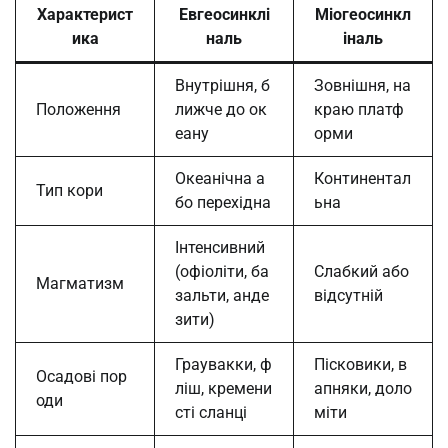
Характерист
Евгеосинклі
Міогеосинкл
ика
наль
іналь
Внутрішня, б
Зовнішня, на
Положення
лижче до ок
краю платф
еану
орми
Океанічна а
Континентал
Тип кори
бо перехідна
ьна
Інтенсивний
(офіоліти, ба
Слабкий або
Магматизм
зальти, анде
відсутній
зити)
Граувакки, ф
Пісковики, в
Осадові пор
ліш, кремени
апняки, доло
оди
сті сланці
міти