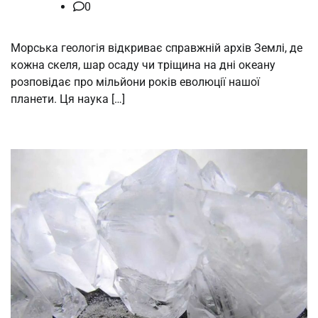
0
Морська геологія відкриває справжній архів Землі, де
кожна скеля, шар осаду чи тріщина на дні океану
розповідає про мільйони років еволюції нашої
планети. Ця наука […]