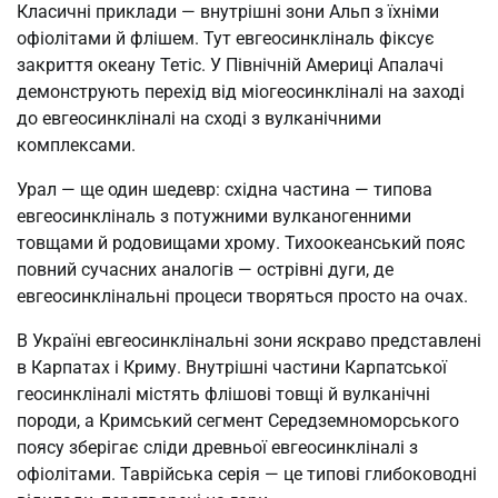
Класичні приклади — внутрішні зони Альп з їхніми
офіолітами й флішем. Тут евгеосинкліналь фіксує
закриття океану Тетіс. У Північній Америці Апалачі
демонструють перехід від міогеосинкліналі на заході
до евгеосинкліналі на сході з вулканічними
комплексами.
Урал — ще один шедевр: східна частина — типова
евгеосинкліналь з потужними вулканогенними
товщами й родовищами хрому. Тихоокеанський пояс
повний сучасних аналогів — острівні дуги, де
евгеосинклінальні процеси творяться просто на очах.
В Україні евгеосинклінальні зони яскраво представлені
в Карпатах і Криму. Внутрішні частини Карпатської
геосинкліналі містять флішові товщі й вулканічні
породи, а Кримський сегмент Середземноморського
поясу зберігає сліди древньої евгеосинкліналі з
офіолітами. Таврійська серія — це типові глибоководні