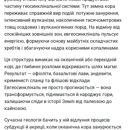
частину геосинклінальної системи. Тут земна кора
переживає справжній вир подій: потужне занурення,
інтенсивний вулканізм, накопичення тисячометрових
товщ осадових і вулканогенних порід. На відміну від
спокійніших зовнішніх зон, евгеосинкліналь пульсує
енергією, формуючи основу майбутніх складчастих
хребтів і збагачуючи надра корисними копалинами.
Ця структура виникає на океанічній або перехідній
корі, де глибинні розломи відкривають шлях магмі.
Результат — офіоліти, базальтові лави, андезити,
кременисті сланці та флішові відклади.
Евгеосинкліналь не просто прогинається — вона
трансформується, піднімається й народжує гори,
залишаючи сліди в історії Землі від палеозою до
кайнозою.
Сучасна геологія бачить у ній відлуння процесів
субдукції й акреції, коли океанічна кора занурюється