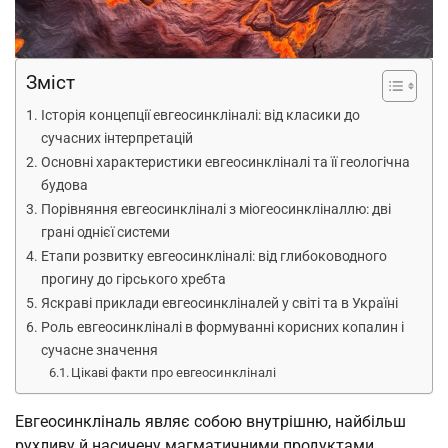
Зміст
Історія концепції евгеосинкліналі: від класики до
сучасних інтерпретацій
Основні характеристики евгеосинкліналі та її геологічна
будова
Порівняння евгеосинкліналі з міогеосинкліналлю: дві
грані однієї системи
Етапи розвитку евгеосинкліналі: від глибоководного
прогину до гірського хребта
Яскраві приклади евгеосинкліналей у світі та в Україні
Роль евгеосинкліналі в формуванні корисних копалин і
сучасне значення
Цікаві факти про евгеосинкліналі
Евгеосинкліналь являє собою внутрішню, найбільш
рухливу й насичену магматичними продуктами