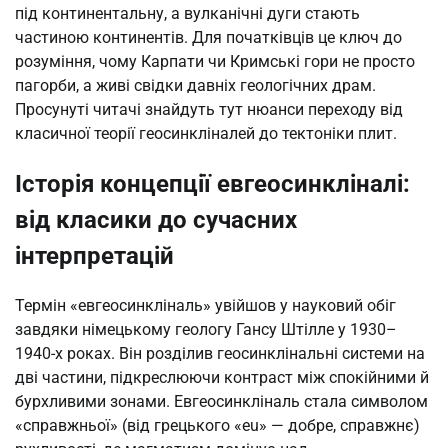
під континентальну, а вулканічні дуги стають
частиною континентів. Для початківців це ключ до
розуміння, чому Карпати чи Кримські гори не просто
пагорби, а живі свідки давніх геологічних драм.
Просунуті читачі знайдуть тут нюанси переходу від
класичної теорії геосинкліналей до тектоніки плит.
Історія концепції евгеосинкліналі:
від класики до сучасних
інтерпретацій
Термін «евгеосинкліналь» увійшов у науковий обіг
завдяки німецькому геологу Гансу Штілле у 1930–
1940-х роках. Він розділив геосинклінальні системи на
дві частини, підкреслюючи контраст між спокійними й
бурхливими зонами. Евгеосинкліналь стала символом
«справжньої» (від грецького «eu» — добре, справжнє)