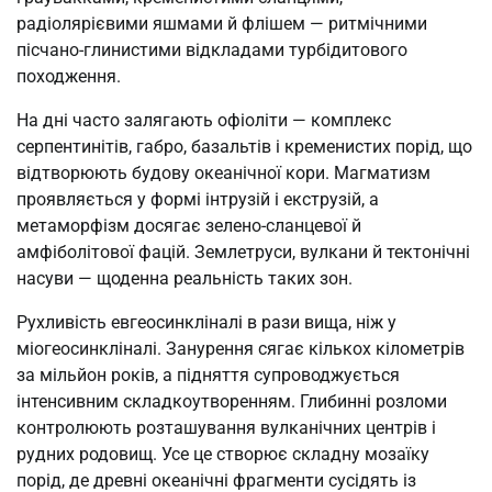
радіолярієвими яшмами й флішем — ритмічними
пісчано-глинистими відкладами турбідитового
походження.
На дні часто залягають офіоліти — комплекс
серпентинітів, габро, базальтів і кременистих порід, що
відтворюють будову океанічної кори. Магматизм
проявляється у формі інтрузій і екструзій, а
метаморфізм досягає зелено-сланцевої й
амфіболітової фацій. Землетруси, вулкани й тектонічні
насуви — щоденна реальність таких зон.
Рухливість евгеосинкліналі в рази вища, ніж у
міогеосинкліналі. Занурення сягає кількох кілометрів
за мільйон років, а підняття супроводжується
інтенсивним складкоутворенням. Глибинні розломи
контролюють розташування вулканічних центрів і
рудних родовищ. Усе це створює складну мозаїку
порід, де древні океанічні фрагменти сусідять із