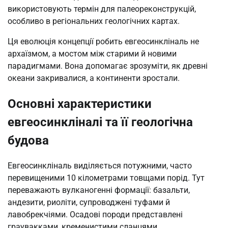
використовують термін для палеореконструкцій,
особливо в регіональних геологічних картах.
Ця еволюція концепції робить евгеосинкліналь не
архаїзмом, а мостом між старими й новими
парадигмами. Вона допомагає зрозуміти, як древні
океани закривалися, а континенти зростали.
Основні характеристики
евгеосинкліналі та її геологічна
будова
Евгеосинкліналь виділяється потужними, часто
перевищеними 10 кілометрами товщами порід. Тут
переважають вулканогенні формації: базальти,
андезити, риоліти, супроводжені туфами й
лавобрекчіями. Осадові породи представлені
граувакками, кременистими сланцями,