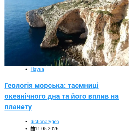
Наука
Геологія морська: таємниці
океанічного дна та його вплив на
планету
dictionarygeo
11.05.2026