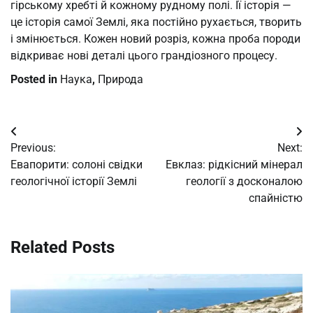
гірському хребті й кожному рудному полі. Її історія —
це історія самої Землі, яка постійно рухається, творить
і змінюється. Кожен новий розріз, кожна проба породи
відкриває нові деталі цього грандіозного процесу.
Posted in
Наука
,
Природа
Post
Previous:
Next:
navigation
Евапорити: солоні свідки
Евклаз: рідкісний мінерал
геологічної історії Землі
геології з досконалою
спайністю
Related Posts