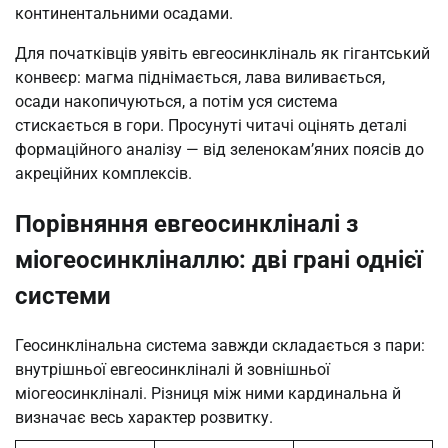
континентальними осадами.
Для початківців уявіть евгеосинкліналь як гігантський
конвеєр: магма піднімається, лава виливається,
осади накопичуються, а потім уся система
стискається в гори. Просунуті читачі оцінять деталі
формаційного аналізу — від зеленокам’яних поясів до
акреційних комплексів.
Порівняння евгеосинкліналі з
міогеосинкліналлю: дві грані однієї
системи
Геосинклінальна система завжди складається з пари:
внутрішньої евгеосинкліналі й зовнішньої
міогеосинкліналі. Різниця між ними кардинальна й
визначає весь характер розвитку.